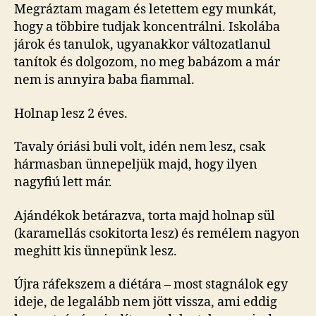
izgalmas
Megráztam magam és letettem egy munkát,
dolgok
hogy a többire tudjak koncentrálni. Iskolába
történnek
járok és tanulok, ugyanakkor változatlanul
velem
tanítok és dolgozom, no meg babázom a már
mostanában
nem is annyira baba fiammal.
bejegyzéshez
Holnap lesz 2 éves.
Tavaly óriási buli volt, idén nem lesz, csak
hármasban ünnepeljük majd, hogy ilyen
nagyfiú lett már.
Ajándékok betárazva, torta majd holnap sül
(karamellás csokitorta lesz) és remélem nagyon
meghitt kis ünnepünk lesz.
Újra ráfekszem a diétára – most stagnálok egy
ideje, de legalább nem jött vissza, ami eddig