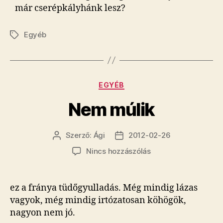
már cserépkályhánk lesz?
Egyéb
Címkék
Kategóriák
EGYÉB
Nem múlik
Szerző:
Ági
2012-02-26
Bejegyzés
Bejegyzés
szerzője
dátuma
a(z)
Nincs hozzászólás
Nem
múlik
bejegyzéshez
ez a fránya tüdőgyulladás. Még mindig lázas
vagyok, még mindig irtózatosan köhögök,
nagyon nem jó.