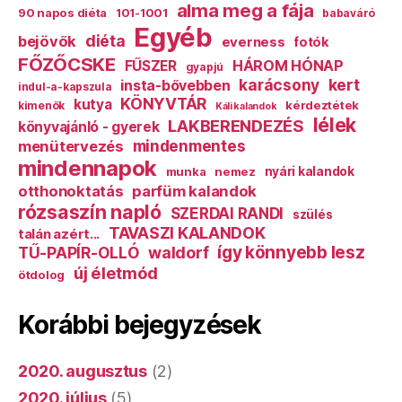
alma meg a fája
90 napos diéta
101-1001
babaváró
Egyéb
diéta
bejövők
everness
fotók
FŐZŐCSKE
HÁROM HÓNAP
FŰSZER
gyapjú
karácsony
kert
insta-bővebben
indul-a-kapszula
KÖNYVTÁR
kutya
kérdeztétek
kimenők
Káli kalandok
lélek
LAKBERENDEZÉS
könyvajánló - gyerek
mindenmentes
menütervezés
mindennapok
munka
nemez
nyári kalandok
otthonoktatás
parfüm kalandok
rózsaszín napló
SZERDAI RANDI
szülés
TAVASZI KALANDOK
talán azért...
így könnyebb lesz
TŰ-PAPÍR-OLLÓ
waldorf
új életmód
ötdolog
Korábbi bejegyzések
2020. augusztus
(2)
2020. július
(5)