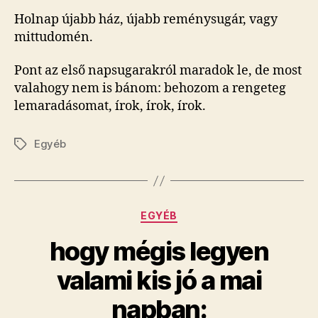
Holnap újabb ház, újabb reménysugár, vagy
mittudomén.
Pont az első napsugarakról maradok le, de most
valahogy nem is bánom: behozom a rengeteg
lemaradásomat, írok, írok, írok.
Egyéb
Címkék
Kategóriák
EGYÉB
hogy mégis legyen
valami kis jó a mai
napban: