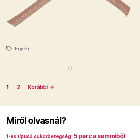
Egyéb
Címkék
Bejegyzések
1
2
Korábbi
→
lapozása
Miről olvasnál?
5 perc a semmiből
1-es típusú cukorbetegség