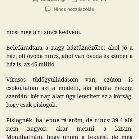
szerzője
dátuma
a(z)
Nincs hozzászólás
Valahogy
bejegyzéshez
most még írni sincs kedvem.
Belefáradtam a nagy háztűznézőbe: ahol jó a
ház, ott óvoda nincs, ahol van óvoda és szuper a
ház is, az 45 millió.
Vírusos tüdőgyulladásom van, ezúton is
csókoltatom azt a modellt, aki átadta nekem
szerdán: két nap alatt úgy leterített ez a kórság,
hogy csak pislogok.
Pislognék, ha lenne rá erőm, de nincs: 39.4 alá
nem nagyon akar menni a lázam.
Mondhatnám, hogy unom a fekvést, de még