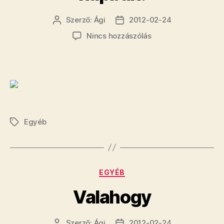
Szerző:
Ági
2012-02-24
Bejegyzés
Bejegyzés
szerzője
dátuma
a(z)
Nincs hozzászólás
hogy
mégis
legyen
valami
kis
jó
a
Egyéb
Címkék
mai
napban:
bejegyzéshez
Kategóriák
EGYÉB
Valahogy
Szerző:
Ági
2012-02-24
Bejegyzés
Bejegyzés