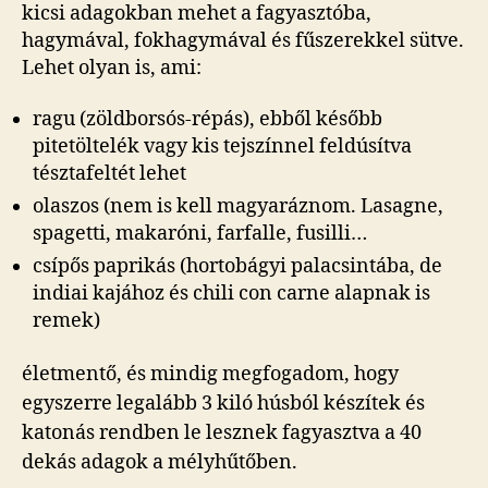
kicsi adagokban mehet a fagyasztóba,
hagymával, fokhagymával és fűszerekkel sütve.
Lehet olyan is, ami:
ragu (zöldborsós-répás), ebből később
pitetöltelék vagy kis tejszínnel feldúsítva
tésztafeltét lehet
olaszos (nem is kell magyaráznom. Lasagne,
spagetti, makaróni, farfalle, fusilli…
csípős paprikás (hortobágyi palacsintába, de
indiai kajához és chili con carne alapnak is
remek)
életmentő, és mindig megfogadom, hogy
egyszerre legalább 3 kiló húsból készítek és
katonás rendben le lesznek fagyasztva a 40
dekás adagok a mélyhűtőben.