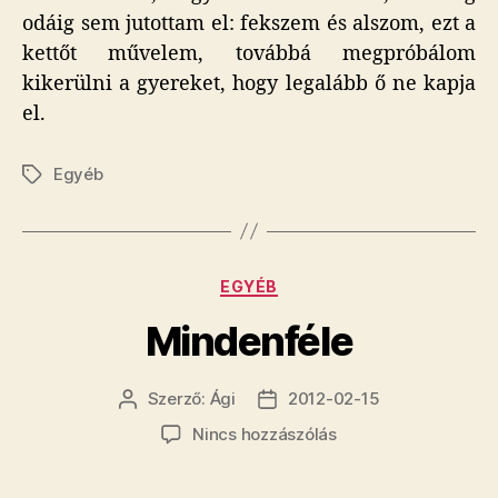
odáig sem jutottam el: fekszem és alszom, ezt a
kettőt művelem, továbbá megpróbálom
kikerülni a gyereket, hogy legalább ő ne kapja
el.
Egyéb
Címkék
Kategóriák
EGYÉB
Mindenféle
Szerző:
Ági
2012-02-15
Bejegyzés
Bejegyzés
szerzője
dátuma
a(z)
Nincs hozzászólás
Mindenféle
bejegyzéshez