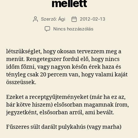
mellett
Szerző:
Ági
2012-02-13
Bejegyzés
Bejegyzés
szerzője
dátuma
a(z)
Nincs hozzászólás
A
jelenlegi
életünk
létszükséglet, hogy okosan tervezzem meg a
mellett
menüt. Rengetegszer fordul elő, hogy nincs
bejegyzéshez
időm főzni, vagy nagyon későn érek haza és
tényleg csak 20 percem van, hogy valami kaját
összeüssek.
Ezeket a receptgyűjteményeket (már ha ez az,
bár kötve hiszem) elsősorban magamnak írom,
jegyzetként, elsősorban arról, ami bevált.
Fűszeres sült darált pulykahús (vagy marha)