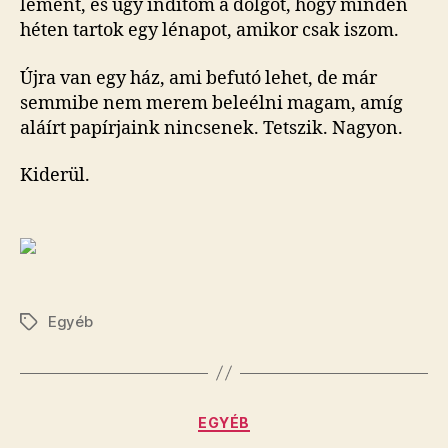
lement, és úgy indítom a dolgot, hogy minden
héten tartok egy lénapot, amikor csak iszom.
Újra van egy ház, ami befutó lehet, de már
semmibe nem merem beleélni magam, amíg
aláírt papírjaink nincsenek. Tetszik. Nagyon.
Kiderül.
Egyéb
Címkék
Kategóriák
EGYÉB