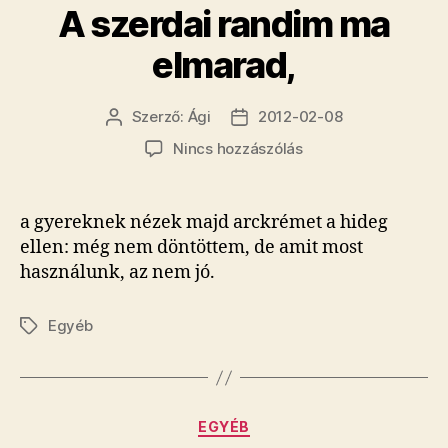
A szerdai randim ma
elmarad,
Szerző:
Ági
2012-02-08
Bejegyzés
Bejegyzés
szerzője
dátuma
a(z)
Nincs hozzászólás
A
szerdai
randim
a gyereknek nézek majd arckrémet a hideg
ma
ellen: még nem döntöttem, de amit most
elmarad,
használunk, az nem jó.
bejegyzéshez
Egyéb
Címkék
Kategóriák
EGYÉB