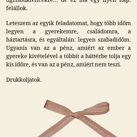
tigrisbukfencekre… de ez ma egy ilyen nap:
felállok.
Leteszem az egyik feladatomat, hogy több időm
legyen a gyerekemre, családomra, a
háztartásra, és egyáltalán: legyen szabadidőm.
Ugyanis van az a pénz, amiért az ember a
gyereke kivételével a többit a háttérbe tolja egy
kis időre, és van az a pénz, amiért nem teszi.
Drukkoljatok.