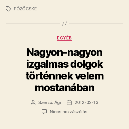
FŐZŐCSKE
Címkék
Kategóriák
EGYÉB
Nagyon-nagyon
izgalmas dolgok
történnek velem
mostanában
Szerző:
Ági
2012-02-13
Bejegyzés
Bejegyzés
szerzője
dátuma
a(z)
Nincs hozzászólás
Nagyon-
nagyon