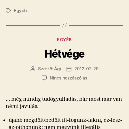
Egyéb
Címkék
Kategóriák
EGYÉB
Hétvége
Szerző:
Ági
2012-02-29
Bejegyzés
Bejegyzés
szerzője
dátuma
a(z)
Nincs hozzászólás
Hétvége
bejegyzéshez
… még mindig tüdőgyulladás, bár most már van
némi javulás.
újabb megdőlt/bedőlt itt-fogunk-lakni, ez-lesz-
az-otthonunk: nem megyünk illegális