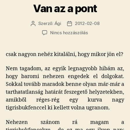
Van az a pont
Szerző:
Ági
2012-02-08
Bejegyzés
Bejegyzés
szerzője
dátuma
a(z)
Nincs hozzászólás
Van
az
a
csak nagyon nehéz kitalálni, hogy mikor jön el?
pont
bejegyzéshez
Nem tagadom, az egyik legnagyobb hibám az,
hogy baromi nehezen engedek el dolgokat.
Sokkal tovább maradok benne olyan már-már a
tarthatatlanság határát feszegető helyzetekben,
amikből réges-rég egy kurva nagy
tigrisbukfenccel ki kellett volna ugranom.
Nehezen szánom rá magam a