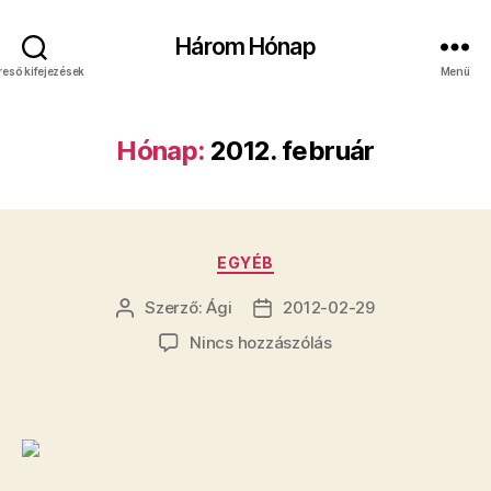
Három Hónap
reső kifejezések
Menü
Hónap:
2012. február
Kategóriák
EGYÉB
Szerző:
Ági
2012-02-29
Bejegyzés
Bejegyzés
szerzője
dátuma
a(z)
Nincs hozzászólás
bejegyzéshez