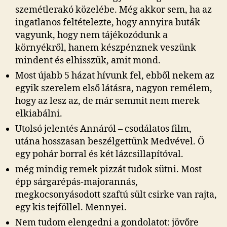
szemétlerakó közelébe. Még akkor sem, ha az
ingatlanos feltételezte, hogy annyira buták
vagyunk, hogy nem tájékozódunk a
környékről, hanem készpénznek veszünk
mindent és elhisszük, amit mond.
Most újabb 5 házat hívunk fel, ebből nekem az
egyik szerelem első látásra, nagyon remélem,
hogy az lesz az, de már semmit nem merek
elkiabálni.
Utolsó jelentés Annáról – csodálatos film,
utána hosszasan beszélgettünk Medvével. Ő
egy pohár borral és két lázcsillapítóval.
még mindig remek pizzát tudok sütni. Most
épp sárgarépás-majorannás,
megkocsonyásodott szaftú sült csirke van rajta,
egy kis tejföllel. Mennyei.
Nem tudom elengedni a gondolatot: jövőre