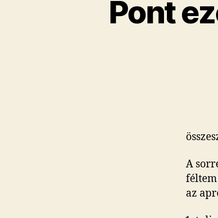
Pont ez
összes
A sorr
féltem
az apr