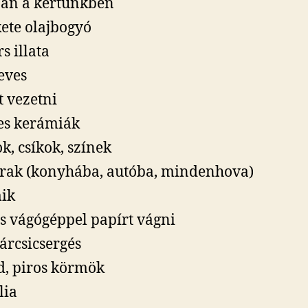
pán a kertünkben
kete olajbogyó
s illata
eves
t vezetni
es kerámiák
ok, csíkok, színek
rak (konyhába, autóba, mindenhova)
ik
s vágógéppel papírt vágni
rcsicsergés
d, piros körmök
lia