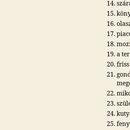
szár
köny
olas
piac
moz
a te
fris
gond
meg
miko
szül
kuty
feny