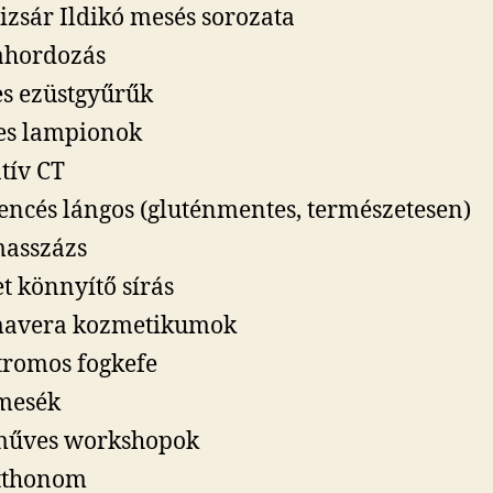
izsár Ildikó mesés sorozata
ahordozás
es ezüstgyűrűk
es lampionok
tív CT
ncés lángos (gluténmentes, természetesen)
asszázs
et könnyítő sírás
mavera kozmetikumok
tromos fogkefe
mesék
műves workshopok
tthonom