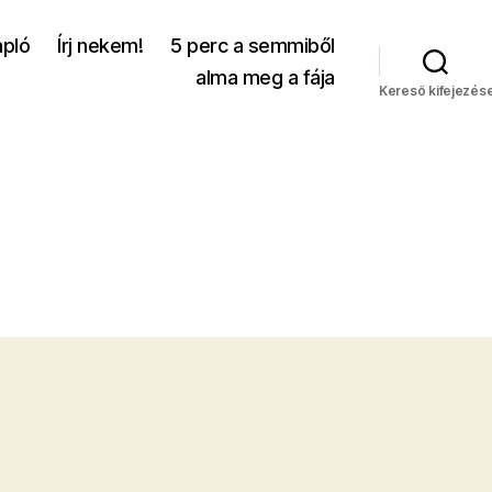
apló
Írj nekem!
5 perc a semmiből
alma meg a fája
Kereső kifejezés