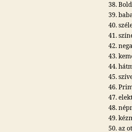
Bold
bab
szél
szín
nega
keme
hátm
szív
Pri
elek
nép
kéz
az o