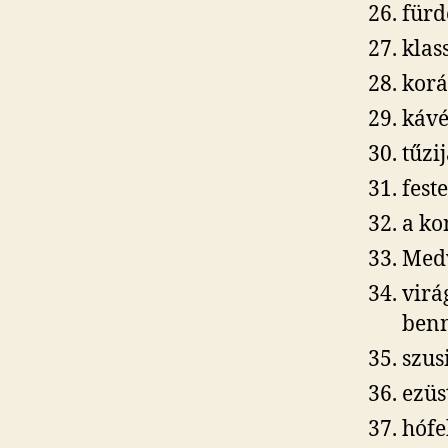
fürd
klas
korá
kávé
tűzi
fest
a ko
Medv
virá
ben
szus
ezüs
hófe