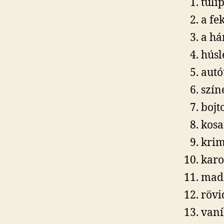
tuli
a fe
a hár
húsl
autó
szín
bojt
kosa
krim
karo
madá
rövi
vaní