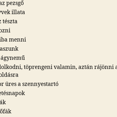
az pezsgő
vek illata
z tészta
ozni
iba menni
raszunk
s ágynemű
olkodni, töprengeni valamin, aztán rájönni 
oldásra
r üres a szennyestartó
etésnapok
ák
őfák