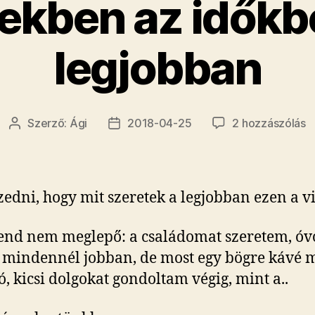
ekben az időkbe
legjobban
P
Szerző:
Ági
2018-04-25
2 hozzászólás
Bejegyzés
Bejegyzés
e
szerzője
dátuma
a
i
ke
zedni, hogy mit szeretek a legjobban ezen a v
a
l
end nem meglepő: a családomat szeretem, óv
c
 mindennél jobban, de most egy bögre kávé m
b
ó, kicsi dolgokat gondoltam végig, mint a..