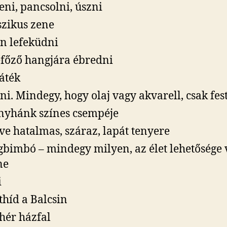
eni, pancsolni, úszni
szikus zene
n lefeküdni
főző hangjára ébredni
játék
eni. Mindegy, hogy olaj vagy akvarell, csak fes
nyhánk színes csempéje
e hatalmas, száraz, lapát tenyere
gbimbó – mindegy milyen, az élet lehetősége
ne
i
thíd a Balcsin
hér házfal