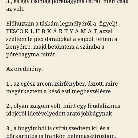
3., és egy csomag póréhagyma csírát, mert csak
az volt.
Előhúztam a táskám legmélyéről a -figyelj!-
TESCO K-L-U-B-K-Á-R-T-Y-Á-M-A-T, azzal
szeltem le pici darabokat a vajból, tettem a
kenyérre. majd betömtem a számba a
póréhagyma csírát.
Az eredmény:
1., az egész arcom zsírfényben úszott, mire
megérkeztem a késő esti megbeszélésre
2., olyan szagom volt, mint egy feudalizmus
idejéről idetévelyedett arató jobbágynak
3., a bugyimból is csírát szedtem ki, és a
bőrkárpitba is frankón belemasszíroztam,