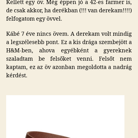
Kellett egy öv. Még éppen jó a 42-es farmer is,
de csak akkor, ha derékban (!!! van derekam!!!!)
felfogatom egy övvel.
Kábé 7 éve nincs övem. A derekam volt mindig
a legszélesebb pont. Ez a kis drága szembejött a
H&M-ben, ahova egyébként a gyereknek
szaladtam be felsőket venni. Felsőt nem
kaptam, ez az öv azonban megoldotta a nadrág
kérdést.