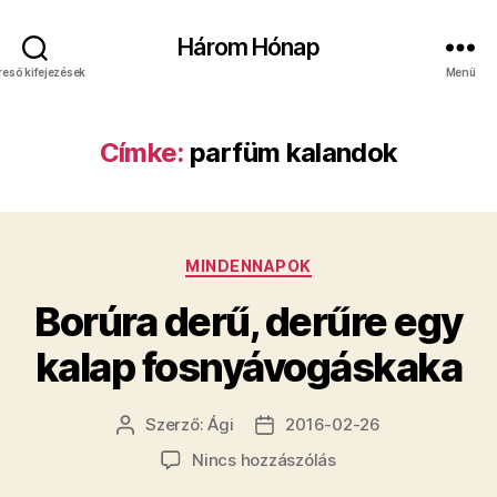
Három Hónap
reső kifejezések
Menü
Címke:
parfüm kalandok
Kategóriák
MINDENNAPOK
Borúra derű, derűre egy
kalap fosnyávogáskaka
Szerző:
Ági
2016-02-26
Bejegyzés
Bejegyzés
szerzője
dátuma
a(z)
Nincs hozzászólás
Borúra