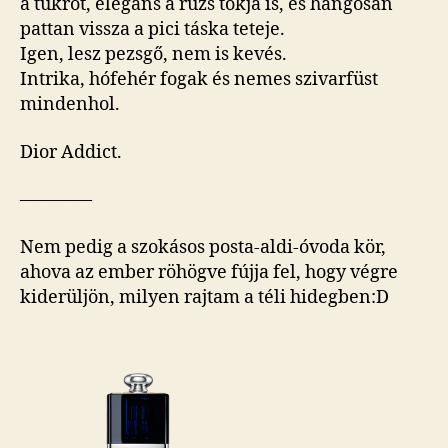
a tükröt, elegáns a rúzs tokja is, és hangosan
pattan vissza a pici táska teteje.
Igen, lesz pezsgő, nem is kevés.
Intrika, hófehér fogak és nemes szivarfüst
mindenhol.
Dior Addict.
————
Nem pedig a szokásos posta-aldi-óvoda kör,
ahova az ember röhögve fújja fel, hogy végre
kiderüljön, milyen rajtam a téli hidegben:D