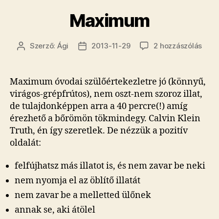
Maximum
Max
Szerző:
Ági
2013-11-29
2 hozzászólás
Bejegyzés
Bejegyzés
című
szerzője
dátuma
beje
Maximum óvodai szülőértekezletre jó (könnyű,
virágos-grépfrútos), nem oszt-nem szoroz illat,
de tulajdonképpen arra a 40 percre(!) amíg
érezhető a bőrömön tökmindegy. Calvin Klein
Truth, én így szeretlek. De nézzük a pozitív
oldalát:
felfújhatsz más illatot is, és nem zavar be neki
nem nyomja el az öblítő illatát
nem zavar be a melletted ülőnek
annak se, aki átölel