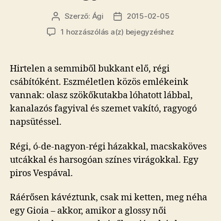
Szerző:
Ági
2015-02-05
Bejegyzés
Bejegyzés
szerzője
dátuma
Csaltam,
1 hozzászólás a(z)
bejegyzéshez
de
aztán
meg
Hirtelen a semmiből bukkant elő, régi
nagyon
csábítóként. Eszméletlen közös emlékeink
nem
vannak: olasz szökőkutakba lóhatott lábbal,
kanalazós fagyival és szemet vakító, ragyogó
napsütéssel.
Régi, ó-de-nagyon-régi házakkal, macskaköves
utcákkal és harsogóan színes virágokkal. Egy
piros Vespával.
Ráérősen kávéztunk, csak mi ketten, meg néha
egy Gioia – akkor, amikor a glossy női