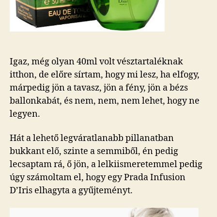
Igaz, még olyan 40ml volt vésztartaléknak
itthon, de előre sírtam, hogy mi lesz, ha elfogy,
márpedig jön a tavasz, jön a fény, jön a bézs
ballonkabát, és nem, nem, nem lehet, hogy ne
legyen.
Hát a lehető legváratlanabb pillanatban
bukkant elő, szinte a semmiből, én pedig
lecsaptam rá, ő jön, a lelkiismeretemmel pedig
úgy számoltam el, hogy egy Prada Infusion
D’Iris elhagyta a gyűjteményt.