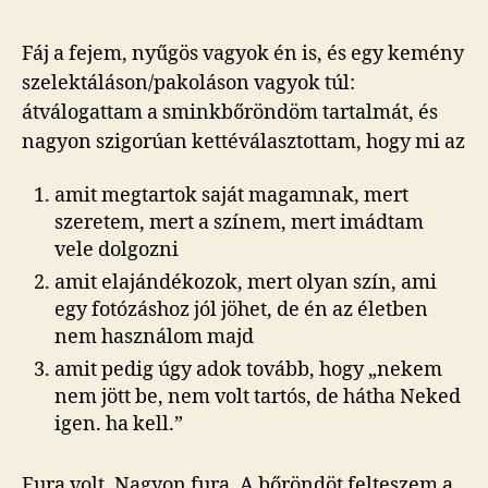
Fáj a fejem, nyűgös vagyok én is, és egy kemény
szelektáláson/pakoláson vagyok túl:
átválogattam a sminkbőröndöm tartalmát, és
nagyon szigorúan kettéválasztottam, hogy mi az
amit megtartok saját magamnak, mert
szeretem, mert a színem, mert imádtam
vele dolgozni
amit elajándékozok, mert olyan szín, ami
egy fotózáshoz jól jöhet, de én az életben
nem használom majd
amit pedig úgy adok tovább, hogy „nekem
nem jött be, nem volt tartós, de hátha Neked
igen. ha kell.”
Fura volt. Nagyon fura. A bőröndöt felteszem a