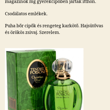
magazinok mg gyerekcipőben jártak itthon.
Csodálatos emlékek.
Puha bőr cipők és rengeteg karkötő. Hajsütővas
és örökös zsivaj. Szerelem.