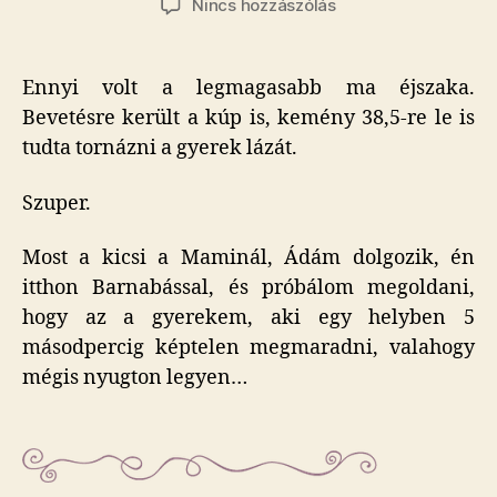
a(z)
Nincs hozzászólás
39,9
bejegyzéshez
Ennyi volt a legmagasabb ma éjszaka.
Bevetésre került a kúp is, kemény 38,5-re le is
tudta tornázni a gyerek lázát.
Szuper.
Most a kicsi a Maminál, Ádám dolgozik, én
itthon Barnabással, és próbálom megoldani,
hogy az a gyerekem, aki egy helyben 5
másodpercig képtelen megmaradni, valahogy
mégis nyugton legyen…