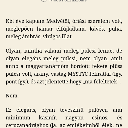
Trussardi
–
Inside
Két éve kaptam Medvétől, óriási szerelem volt,
bejegyzéshez
meglepően hamar elfújkáltam: kávés, puha,
meleg ámbrás, virágos illat.
Olyan, mintha valami meleg pulcsi lenne, de
olyan elegáns meleg pulcsi, nem olyan, amit
anno a magyartanárnőm hordott: fekete plüss
pulcsi volt, arany, vastag MYSTYC felirattal (így.
pont így.), és azt jelentette,hogy „ma feleltetek”.
Nem.
Ez elegáns, olyan teveszínű pulóver, ami
minimum kasmír, nagyon csinos, és
ceruzanadrághoz (ja. az emlékeimből élek. ne