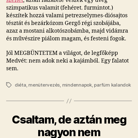
szenet
, aztán hazafelé veszek egy üveg
szimpatikus valamit (fehéret. furmintot.)
készítek hozzá valami petrezselymes-diósajtos
tésztát és bezárkózom Gergő régi szobájába,
azaz a mostani alkotószobámba, majd vidámra
és művészire piálom magam, és festeni fogok.
Jól MEGBÜNTETEM a világot, de legfőképp
Medvét: nem adok neki a kajámból. Egy falatot
sem.
diéta
,
menütervezés
,
mindennapok
,
parfüm kalandok
Címkék
Csaltam, de aztán meg
nagyon nem