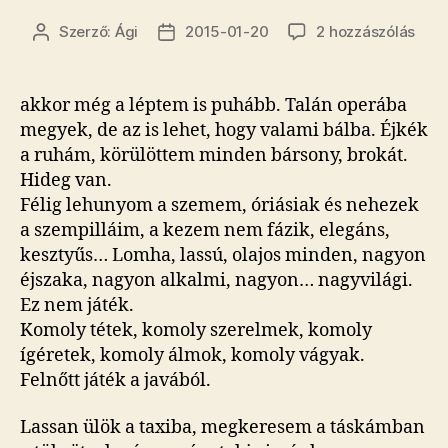
Amik
Szerző:
Ági
2015-01-20
2 hozzászólás
Bejegyzés
Bejegyzés
ezt
szerzője
dátuma
vise
cím
akkor még a léptem is puhább. Talán operába
beje
megyek, de az is lehet, hogy valami bálba. Éjkék
a ruhám, körülöttem minden bársony, brokát.
Hideg van.
Félig lehunyom a szemem, óriásiak és nehezek
a szempilláim, a kezem nem fázik, elegáns,
kesztyűs… Lomha, lassú, olajos minden, nagyon
éjszaka, nagyon alkalmi, nagyon… nagyvilági.
Ez nem játék.
Komoly tétek, komoly szerelmek, komoly
ígéretek, komoly álmok, komoly vágyak.
Felnőtt játék a javából.
Lassan ülök a taxiba, megkeresem a táskámban