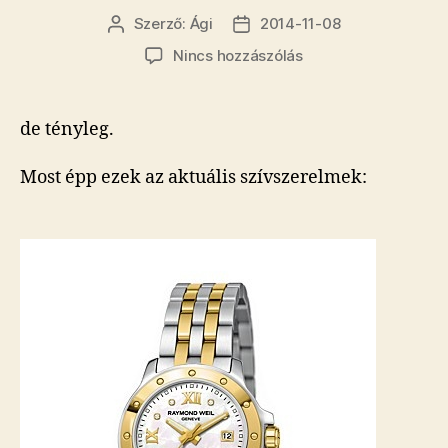
Szerző:
Ági
2014-11-08
Bejegyzés
Bejegyzés
szerzője
dátuma
a(z)
Nincs hozzászólás
Mégiscsak
mindig
kell
de tényleg.
valami
arany
Most épp ezek az aktuális szívszerelmek:
szar
bejegyzéshez