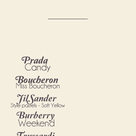
———————-