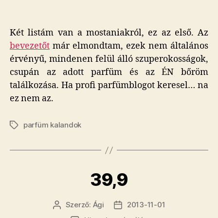
Két listám van a mostaniakról, ez az első. Az
bevezetőt
már elmondtam, ezek nem általános
érvényű, mindenen felül álló szuperokosságok,
csupán az adott parfüm és az ÉN bőröm
találkozása. Ha profi parfümblogot keresel… na
ez nem az.
parfüm kalandok
Címkék
39,9
Szerző:
Ági
2013-11-01
Bejegyzés
Bejegyzés
szerzője
dátuma