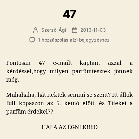
47
Szerző:
Ági
2013-11-03
Bejegyzés
Bejegyzés
szerzője
dátuma
47
1 hozzászólás a(z)
bejegyzéshez
Pontosan 47 e-mailt kaptam azzal a
kérdéssel,hogy milyen parfümtesztek jönnek
még.
Muhahaha, hát nektek semmi se szent? Itt állok
full kopaszon az 5. kemó előtt, és Titeket a
parfüm érdekel??
HÁLA AZ ÉGNEK!!!:D