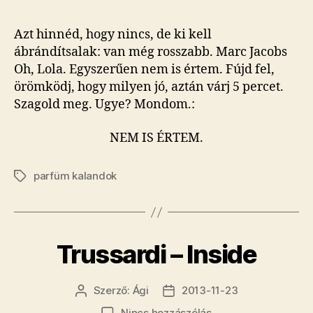
Azt hinnéd, hogy nincs, de ki kell
ábrándítsalak: van még rosszabb. Marc Jacobs
Oh, Lola. Egyszerűen nem is értem. Fújd fel,
örömködj, hogy milyen jó, aztán várj 5 percet.
Szagold meg. Ugye? Mondom.:
NEM IS ÉRTEM.
parfüm kalandok
Címkék
Trussardi – Inside
Szerző:
Ági
2013-11-23
Bejegyzés
Bejegyzés
szerzője
dátuma
a(z)
Nincs hozzászólás