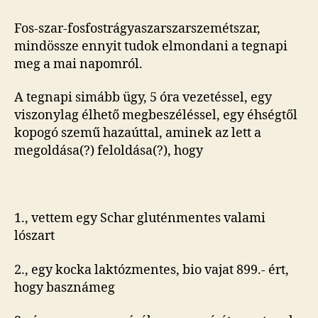
derű,
derűre
Fos-szar-fosfostrágyaszarszarszemétszar,
egy
mindössze ennyit tudok elmondani a tegnapi
kalap
meg a mai napomról.
fosnyávogáskaka
bejegyzéshez
A tegnapi simább ügy, 5 óra vezetéssel, egy
viszonylag élhető megbeszéléssel, egy éhségtől
kopogó szemű hazaúttal, aminek az lett a
megoldása(?) feloldása(?), hogy
1., vettem egy Schar gluténmentes valami
lószart
2., egy kocka laktózmentes, bio vajat 899.- ért,
hogy basznámeg