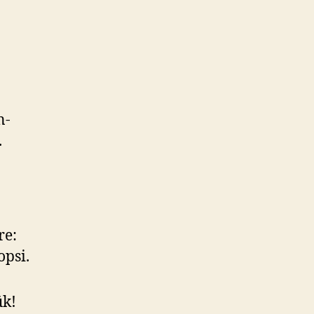
n-
.
re:
opsi.
ük!