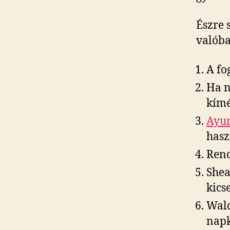
Észre 
valóba
A fo
Ha n
kímé
Ayur
hasz
Rend
Shea
kics
Wald
napk