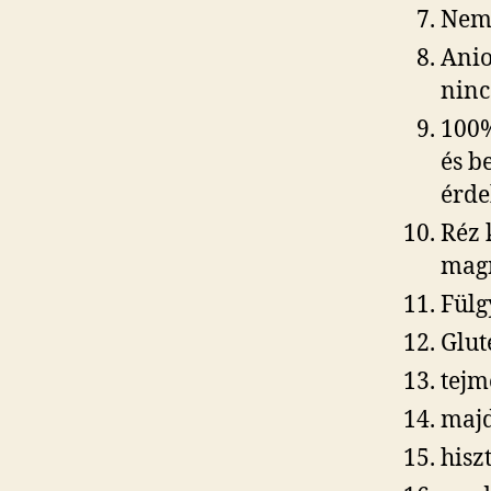
Nem 
Anio
ninc
100%
és b
érde
Réz 
magn
Fülg
Glu
tejm
maj
hisz