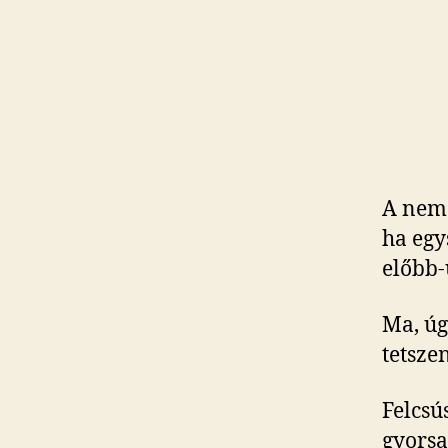
A neme
ha egy
előbb-
Ma, úg
tetsze
Felcsú
gyorsa