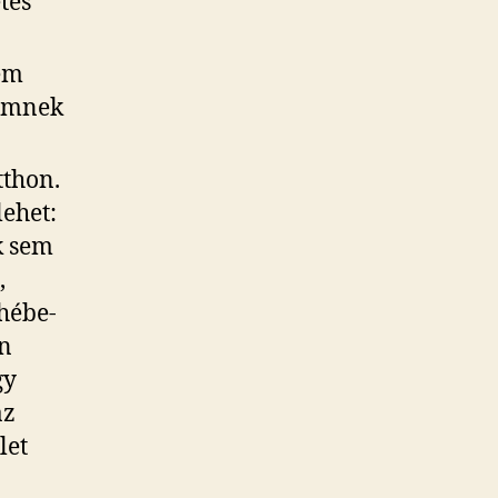
tes
Nem
eimnek
tthon.
ehet:
k sem
,
hébe-
en
gy
az
let