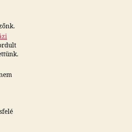
zőnk.
ázi
ordult
ettünk.
 nem
sfelé