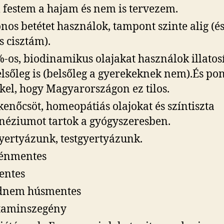
festem a hajam és nem is tervezem.
nos betétet használok, tampont szinte alig (é
s cisztám).
-os, biodinamikus olajakat használok illatosí
elsőleg is (belsőleg a gyerekeknek nem).És po
kel, hogy Magyarországon ez tilos.
kenőcsöt, homeopátiás olajokat és színtiszta
éziumot tartok a gyógyszeresben.
yertyázunk, testgyertyázunk.
ténmentes
entes
dnem húsmentes
taminszegény