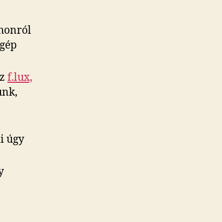
honról
 gép
az
f.lux,
unk,
i úgy
y