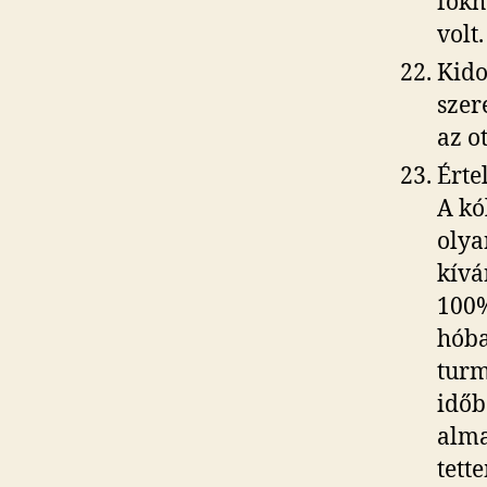
fokh
volt.
Kido
szer
az ot
Érte
A kó
olya
kívá
100%
hóba
turm
időb
alma
tett