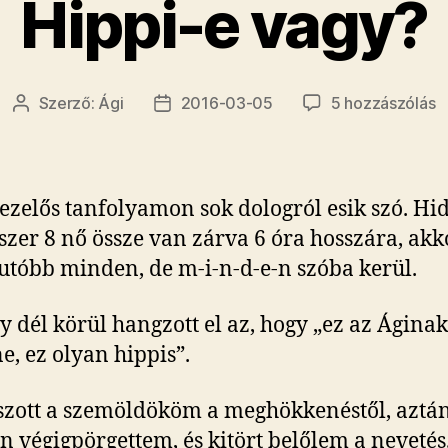
Hippi-e vagy?
H
Szerző:
Ági
2016-03-05
5 hozzászólás
Bejegyzés
Bejegyzés
e
szerzője
dátuma
v
c
b
zelős tanfolyamon sok dologról esik szó. Hid
szer 8 nő össze van zárva 6 óra hosszára, akko
utóbb minden, de m-i-n-d-e-n szóba kerül.
y dél körül hangzott el az, hogy „ez az Áginak
ne, ez olyan hippis”.
szott a szemöldököm a meghökkenéstől, aztá
n végigpörgettem, és kitört belőlem a nevetés