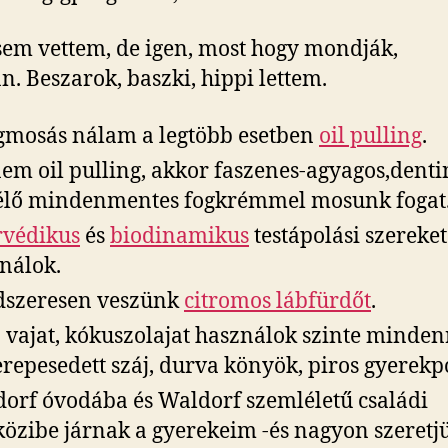
sem vettem, de igen, most hogy mondják,
n. Beszarok, baszki, hippi lettem.
gmosás nálam a legtöbb esetben
oil pulling
.
em oil pulling, akkor faszenes-agyagos,denti
lő mindenmentes fogkrémmel mosunk fogat
védikus
és
biodinamikus
testápolási szereket
nálok.
szeresen veszünk
citromos lábfürdőt
.
 vajat, kókuszolajat használok szinte minden
erepesedett száj, durva könyök, piros gyerekp
orf óvodába és Waldorf szemléletű családi
özibe járnak a gyerekeim -és nagyon szeretj