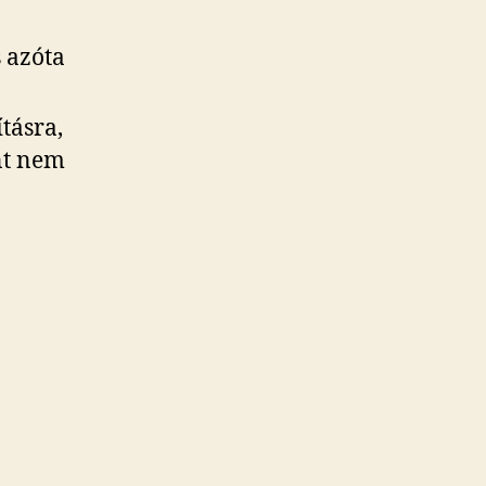
s azóta
tásra,
nt nem