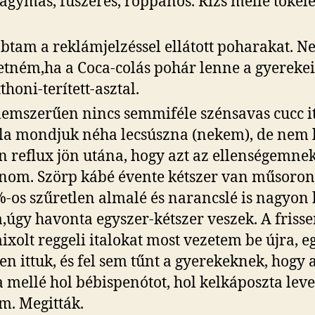
agymás, fűszeres, roppanós. Rizs mellé tökéle
btam a reklámjelzéssel ellátott poharakat. 
etném,ha a Coca-colás pohár lenne a gyerek
thoni-terített-asztal.
lemszerűen nincs semmiféle szénsavas cucc i
la mondjuk néha lecsúszna (nekem), de nem l
n reflux jön utána, hogy azt az ellenségemne
nom. Szörp kábé évente kétszer van műsoron
-os szűretlen almalé és narancslé is nagyon 
,úgy havonta egyszer-kétszer veszek. A friss
ixolt reggeli italokat most vezetem be újra, e
en ittuk, és fel sem tűnt a gyerekeknek, hogy 
 mellé hol bébispenótot, hol kelkáposzta leve
em. Megitták.