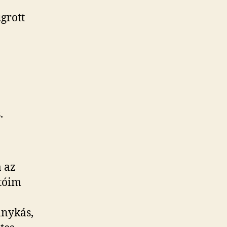
grott
.
 az
ítóim
anykás,