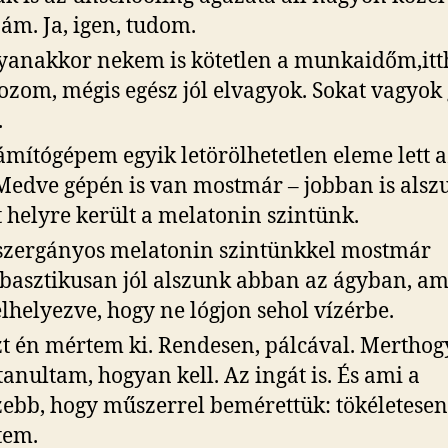
ám. Ja, igen, tudom.
anakkor nekem is kötetlen a munkaidőm,itt
ozom, mégis egész jól elvagyok. Sokat vagyok
.
ámítógépem egyik letörölhetetlen eleme lett 
 Medve gépén is van mostmár – jobban is alsz
 helyre került a melatonin szintünk.
szergányos melatonin szintünkkel mostmár
asztikusan jól alszunk abban az ágyban, am
 elhelyezve, hogy ne lógjon sehol vízérbe.
zt én mértem ki. Rendesen, pálcával. Merthog
anultam, hogyan kell. Az ingát is. És ami a
zebb, hogy műszerrel bemérettük: tökéletesen
tem.