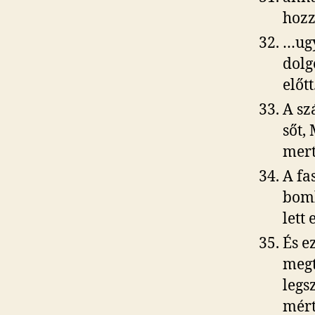
hozz
…ugy
dolg
előtt
A sz
sőt,
mert
A fa
bomb
lett
És e
megt
legs
mér