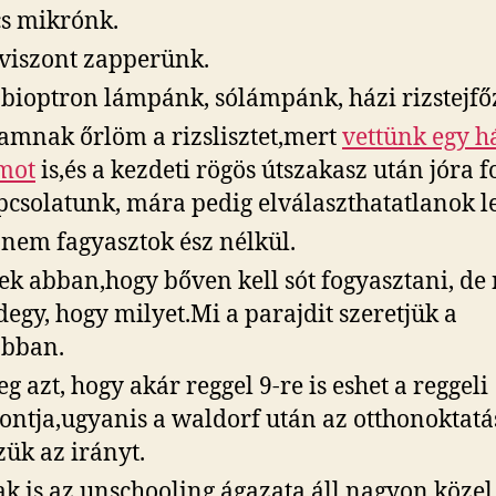
s mikrónk.
viszont zapperünk.
bioptron lámpánk, sólámpánk, házi rizstejfő
mnak őrlöm a rizslisztet,mert
vettünk egy h
mot
is,és a kezdeti rögös útszakasz után jóra f
pcsolatunk, mára pedig elválaszthatatlanok l
nem fagyasztok ész nélkül.
ek abban,hogy bőven kell sót fogyasztani, de
egy, hogy milyet.Mi a parajdit szeretjük a
obban.
g azt, hogy akár reggel 9-re is eshet a reggeli
ontja,ugyanis a waldorf után az otthonoktatá
zük az irányt.
k is az unschooling ágazata áll nagyon közel