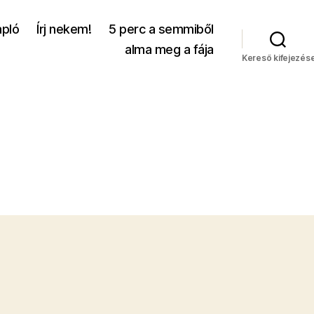
apló
Írj nekem!
5 perc a semmiből
alma meg a fája
Kereső kifejezés