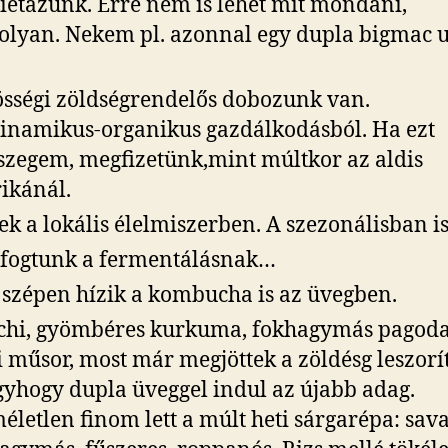
iétázunk. Erre nem is lehet mit mondani,
lyan. Nekem pl. azonnal egy dupla bigmac u
sségi zöldségrendelős dobozunk van.
inamikus-organikus gazdálkodásból. Ha ezt
zegem, megfizetünk,mint múltkor az aldis
ikánál.
ek a lokális élelmiszerben. A szezonálisban is
fogtunk a fermentálásnak…
 szépen hízik a kombucha is az üvegben.
hi, gyömbéres kurkuma, fokhagymás pagoda
i műsor, most már megjöttek a zöldésg leszor
úgyhogy dupla üveggel indul az újabb adag.
életlen finom lett a múlt heti sárgarépa: sav