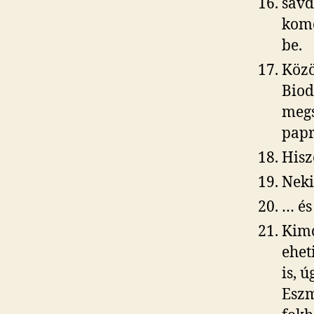
savd
komo
be.
Közö
Biod
megs
papr
Hisz
Neki
… és
Kimc
ehet
is, 
Eszm