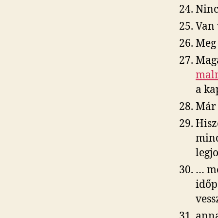
Ninc
Van 
Meg 
Maga
mal
a ka
Már 
Hisz
mind
legj
… me
időp
vess
anna