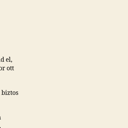
ippi-
agy?
ímű
ejegyzéshez
d el,
r ott
 biztos
n
.