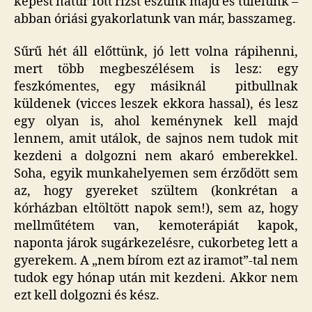
képest natúr főtt rizst eszünk majd és túlélünk –
abban óriási gyakorlatunk van már, basszameg.
Sűrű hét áll előttünk, jó lett volna rápihenni,
mert több megbeszélésem is lesz: egy
feszkómentes, egy másiknál pitbullnak
küldenek (vicces leszek ekkora hassal), és lesz
egy olyan is, ahol keménynek kell majd
lennem, amit utálok, de sajnos nem tudok mit
kezdeni a dolgozni nem akaró emberekkel.
Soha, egyik munkahelyemen sem érződött sem
az, hogy gyereket szültem (konkrétan a
kórházban eltöltött napok sem!), sem az, hogy
mellműtétem van, kemoterápiát kapok,
naponta járok sugárkezelésre, cukorbeteg lett a
gyerekem. A „nem bírom ezt az iramot”-tal nem
tudok egy hónap után mit kezdeni. Akkor nem
ezt kell dolgozni és kész.