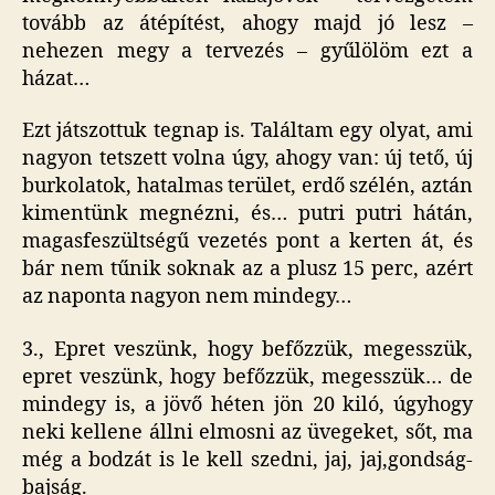
tovább az átépítést, ahogy majd jó lesz –
nehezen megy a tervezés – gyűlölöm ezt a
házat…
Ezt játszottuk tegnap is. Találtam egy olyat, ami
nagyon tetszett volna úgy, ahogy van: új tető, új
burkolatok, hatalmas terület, erdő szélén, aztán
kimentünk megnézni, és… putri putri hátán,
magasfeszültségű vezetés pont a kerten át, és
bár nem tűnik soknak az a plusz 15 perc, azért
az naponta nagyon nem mindegy…
3., Epret veszünk, hogy befőzzük, megesszük,
epret veszünk, hogy befőzzük, megesszük… de
mindegy is, a jövő héten jön 20 kiló, úgyhogy
neki kellene állni elmosni az üvegeket, sőt, ma
még a bodzát is le kell szedni, jaj, jaj,gondság-
bajság.