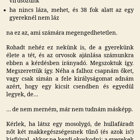
vírusozunk
ha nincs láza, mehet, és 38 fok alatt az egy
gyereknél nem láz
na ez az, ami számára megengedhetetlen.
Rohadt nehéz ez nekünk is, de a gyerekünk
élete a tét, és az orvosok ajánlása számunkra
ebben a kérdésben irányadó. Megszoktuk így.
Megszerettük így. Néha a falhoz csapnám őket,
vagy csak simán a fele királyságomat adnám
azért, hogy egy kicsit csendben és egyedül
legyek, de…
… de nem merném, már nem tudnám másképp.
Kérlek, ha látsz egy mosolygó, de hullafáradt
nőt két makkegészségesnek tűnő (és azok is!)
kisfiúval, akkor ne kezdj okoskodni: a gyerekek