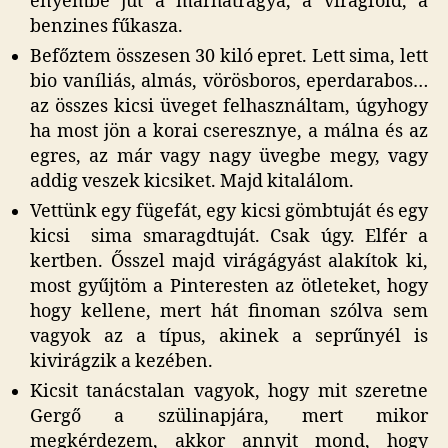
enyémbe jut a marhatrágya, a virágföld, a
benzines fűkasza.
Befőztem összesen 30 kiló epret. Lett sima, lett
bio vaníliás, almás, vörösboros, eperdarabos…
az összes kicsi üveget felhasználtam, úgyhogy
ha most jön a korai cseresznye, a málna és az
egres, az már vagy nagy üvegbe megy, vagy
addig veszek kicsiket. Majd kitalálom.
Vettünk egy fügefát, egy kicsi gömbtuját és egy
kicsi sima smaragdtuját. Csak úgy. Elfér a
kertben. Ősszel majd virágágyást alakítok ki,
most gyűjtöm a Pinteresten az ötleteket, hogy
hogy kellene, mert hát finoman szólva sem
vagyok az a típus, akinek a seprűnyél is
kivirágzik a kezében.
Kicsit tanácstalan vagyok, hogy mit szeretne
Gergő a szülinapjára, mert mikor
megkérdezem, akkor annyit mond, hogy