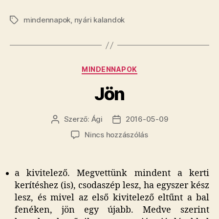
mindennapok
,
nyári kalandok
Címkék
Kategóriák
MINDENNAPOK
Jön
Szerző:
Ági
2016-05-09
Bejegyzés
Bejegyzés
szerzője
dátuma
a(z)
Nincs hozzászólás
Jön
bejegyzéshez
a kivitelező. Megvettünk mindent a kerti
kerítéshez (is), csodaszép lesz, ha egyszer kész
lesz, és mivel az első kivitelező eltűnt a bal
fenéken, jön egy újabb. Medve szerint