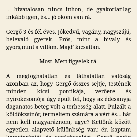
… hivatalosan nincs itthon, de gyakorlatilag
inkább igen, és… jó okom van rá.
Gergő 3 és fél éves. Jókedvű, vagány, nagyszájú,
belevaló gyerek. Erős, mint a bivaly és
gyors,mint a villám. Majd’ kicsattan.
Most. Mert figyelek rá.
A megfoghatatlan és láthatatlan valóság
azonban az, hogy Gergő összes sejtje, testének
minden kicsi porcikája, verőere és
nyirokcsomója úgy épült fel, hogy az édesanyja
daganatos beteg volt a terhesség alatt. Pulzált a
köldökzsinór, termeltem számára a vért és… hát
nem kell magyaráznom, ugye? Kettőnk között
egyetlen alapvető különbség van: én kaptam