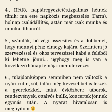
4., Hétfő, naptáregyeztetés,izgalmas hétnek
tűnik: ma este napközis megbeszélés (Farm),
holnap családállítás, aztán már csak munka és
munka itthonról.
5., számlák, hó végi összesítés és a döbbenet,
hogy mennyi pénz elmegy kajára. Szerintem jó
szervezéssel és okos tervezéssel kábé a feléből
ki lehetne jönni… úgyhogy meg is van a
következő hónap témája: menütervezés.
6., tulajdonképpen semmiben nem változik a
nyári rutin, sőt, talán még kevesebbet is leszek
a gyerekekkel, mint évközben: táborok,
rendezvények, ottalvós bulik, koncertek jönnek
egymás után. A nyarat hivatalosan is
megnyitom