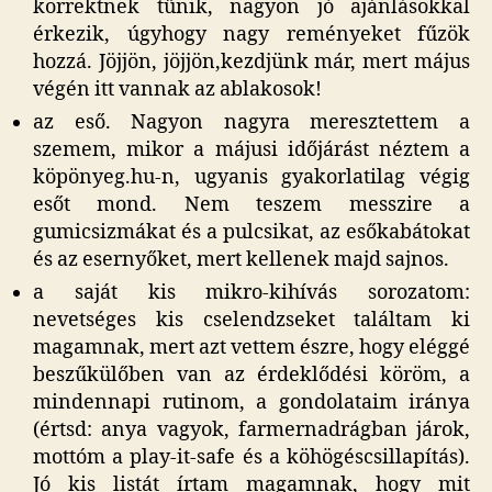
korrektnek tűnik, nagyon jó ajánlásokkal
érkezik, úgyhogy nagy reményeket fűzök
hozzá. Jöjjön, jöjjön,kezdjünk már, mert május
végén itt vannak az ablakosok!
az eső. Nagyon nagyra meresztettem a
szemem, mikor a májusi időjárást néztem a
köpönyeg.hu-n, ugyanis gyakorlatilag végig
esőt mond. Nem teszem messzire a
gumicsizmákat és a pulcsikat, az esőkabátokat
és az esernyőket, mert kellenek majd sajnos.
a saját kis mikro-kihívás sorozatom:
nevetséges kis cselendzseket találtam ki
magamnak, mert azt vettem észre, hogy eléggé
beszűkülőben van az érdeklődési köröm, a
mindennapi rutinom, a gondolataim iránya
(értsd: anya vagyok, farmernadrágban járok,
mottóm a play-it-safe és a köhögéscsillapítás).
Jó kis listát írtam magamnak, hogy mit