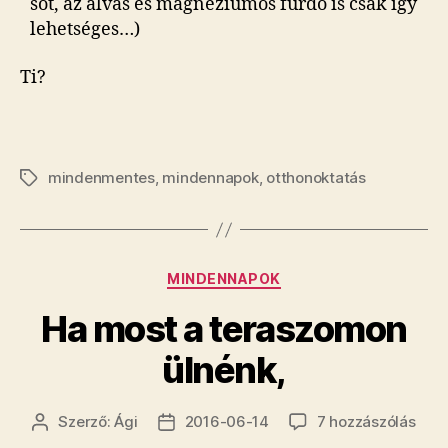
sőt, az alvás és magnéziumos fürdő is csak így
lehetséges…)
Ti?
mindenmentes
,
mindennapok
,
otthonoktatás
Címkék
Kategóriák
MINDENNAPOK
Ha most a teraszomon
ülnénk,
Ha
Szerző:
Ági
2016-06-14
7 hozzászólás
Bejegyzés
Bejegyzés
mos
szerzője
dátuma