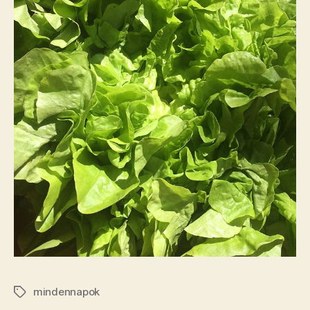
mindennapok
Címkék