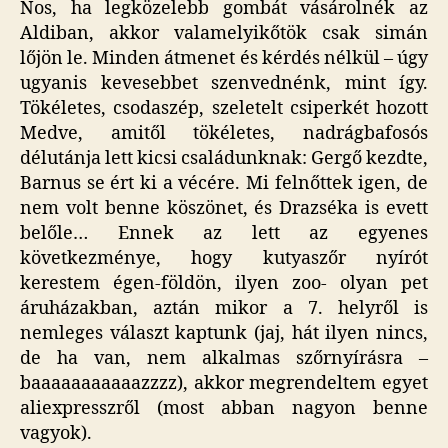
Nos, ha legközelebb gombát vásárolnék az
bej
Aldiban, akkor valamelyikőtök csak simán
lőjön le. Minden átmenet és kérdés nélkül – úgy
ugyanis kevesebbet szenvednénk, mint így.
Tökéletes, csodaszép, szeletelt csiperkét hozott
Medve, amitől tökéletes, nadrágbafosós
délutánja lett kicsi családunknak: Gergő kezdte,
Barnus se ért ki a vécére. Mi felnőttek igen, de
nem volt benne köszönet, és Drazséka is evett
belőle… Ennek az lett az egyenes
következménye, hogy kutyaszőr nyírót
kerestem égen-földön, ilyen zoo- olyan pet
áruházakban, aztán mikor a 7. helyről is
nemleges választ kaptunk (jaj, hát ilyen nincs,
de ha van, nem alkalmas szőrnyírásra –
baaaaaaaaaaazzzz), akkor megrendeltem egyet
aliexpresszről (most abban nagyon benne
vagyok).