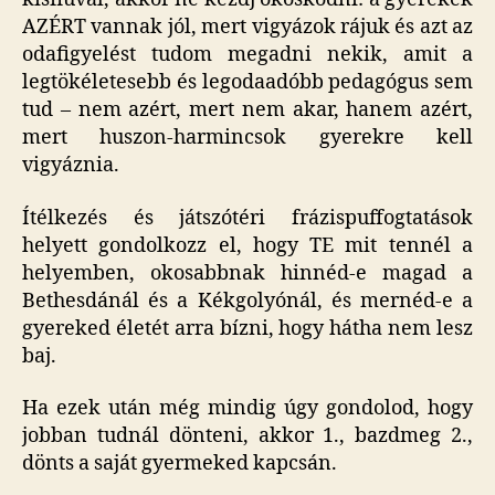
AZÉRT vannak jól, mert vigyázok rájuk és azt az
odafigyelést tudom megadni nekik, amit a
legtökéletesebb és legodaadóbb pedagógus sem
tud – nem azért, mert nem akar, hanem azért,
mert huszon-harmincsok gyerekre kell
vigyáznia.
Ítélkezés és játszótéri frázispuffogtatások
helyett gondolkozz el, hogy TE mit tennél a
helyemben, okosabbnak hinnéd-e magad a
Bethesdánál és a Kékgolyónál, és mernéd-e a
gyereked életét arra bízni, hogy hátha nem lesz
baj.
Ha ezek után még mindig úgy gondolod, hogy
jobban tudnál dönteni, akkor 1., bazdmeg 2.,
dönts a saját gyermeked kapcsán.