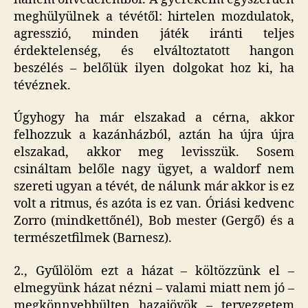
meghülyülnek a tévétől: hirtelen mozdulatok,
agresszió, minden játék iránti teljes
érdektelenség, és elváltoztatott hangon
beszélés – belőlük ilyen dolgokat hoz ki, ha
tévéznek.
Úgyhogy ha már elszakad a cérna, akkor
felhozzuk a kazánházból, aztán ha újra újra
elszakad, akkor meg levisszük. Sosem
csináltam belőle nagy ügyet, a waldorf nem
szereti ugyan a tévét, de nálunk már akkor is ez
volt a ritmus, és azóta is ez van. Óriási kedvenc
Zorro (mindkettőnél), Bob mester (Gergő) és a
természetfilmek (Barnesz).
2., Gyűlölöm ezt a házat – költözzünk el –
elmegyünk házat nézni – valami miatt nem jó –
megkönnyebbülten hazajövök – tervezgetem