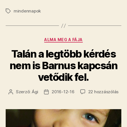
mindennapok
Címkék
Kategóriák
ALMA MEG A FÁJA
Talán a legtöbb kérdés
nem is Barnus kapcsán
vetődik fel.
Tal
Szerző:
Ági
2016-12-16
22 hozzászólás
Bejegyzés
Bejegyzés
a
szerzője
dátuma
leg
kér
ne
is