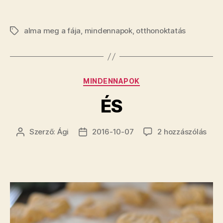
alma meg a fája
,
mindennapok
,
otthonoktatás
Címkék
Kategóriák
MINDENNAPOK
ÉS
ÉS
Szerző:
Ági
2016-10-07
2 hozzászólás
Bejegyzés
Bejegyzés
cím
szerzője
dátuma
beje