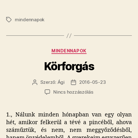
mindennapok
Címkék
Kategóriák
MINDENNAPOK
Körforgás
Szerző:
Ági
2016-05-23
Bejegyzés
Bejegyzés
szerzője
dátuma
a(z)
Nincs hozzászólás
Körforgás
bejegyzéshez
1., Nálunk minden hónapban van egy olyan
hét, amikor felkerül a tévé a pincéből, ahova
száműztük, és nem, nem meggyőződésből,
hanem önvédelemből. A gyerekeim egyszerűen