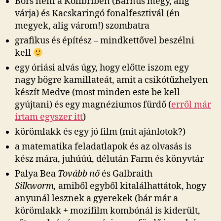
Bors néni a Kolibriben (Barnus megy, alig
várja) és Kacskaringó fonalfesztivál (én
megyek, alig várom!) szombatra
grafikus és építész – mindkettővel beszélni
kell
egy óriási alvás úgy, hogy előtte iszom egy
nagy bögre kamillateát, amit a csikótűzhelyen
készít Medve (most minden este be kell
gyújtani) és egy magnéziumos fürdő (
erről már
írtam egyszer itt
)
körömlakk és egy jó film (mit ajánlotok?)
a matematika feladatlapok és az olvasás is
kész mára, juhúúú, délután Farm és könyvtár
Palya Bea
Tovább nő
és Galbraith
Silkworm,
amiből egyből kitalálhattátok, hogy
anyunál lesznek a gyerekek (bár már a
körömlakk + mozifilm kombónál is kiderült,