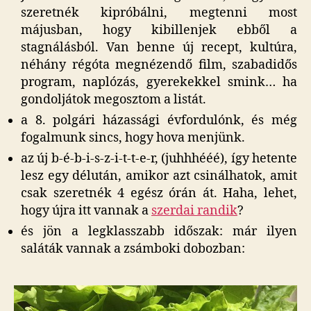
szeretnék kipróbálni, megtenni most
májusban, hogy kibillenjek ebből a
stagnálásból. Van benne új recept, kultúra,
néhány régóta megnézendő film, szabadidős
program, naplózás, gyerekekkel smink… ha
gondoljátok megosztom a listát.
a 8. polgári házassági évfordulónk, és még
fogalmunk sincs, hogy hova menjünk.
az új b-é-b-i-s-z-i-t-t-e-r, (juhhhééé), így hetente
lesz egy délután, amikor azt csinálhatok, amit
csak szeretnék 4 egész órán át. Haha, lehet,
hogy újra itt vannak a
szerdai randik
?
és jön a legklasszabb időszak: már ilyen
saláták vannak a zsámboki dobozban: