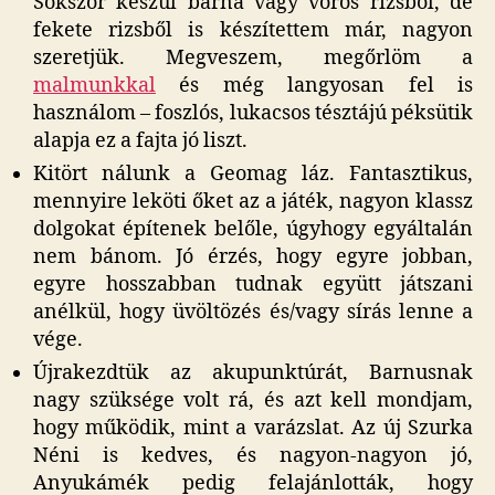
Sokszor készül barna vagy vörös rizsből, de
fekete rizsből is készítettem már, nagyon
szeretjük. Megveszem, megőrlöm a
malmunkkal
és még langyosan fel is
használom – foszlós, lukacsos tésztájú péksütik
alapja ez a fajta jó liszt.
Kitört nálunk a Geomag láz. Fantasztikus,
mennyire leköti őket az a játék, nagyon klassz
dolgokat építenek belőle, úgyhogy egyáltalán
nem bánom. Jó érzés, hogy egyre jobban,
egyre hosszabban tudnak együtt játszani
anélkül, hogy üvöltözés és/vagy sírás lenne a
vége.
Újrakezdtük az akupunktúrát, Barnusnak
nagy szüksége volt rá, és azt kell mondjam,
hogy működik, mint a varázslat. Az új Szurka
Néni is kedves, és nagyon-nagyon jó,
Anyukámék pedig felajánlották, hogy