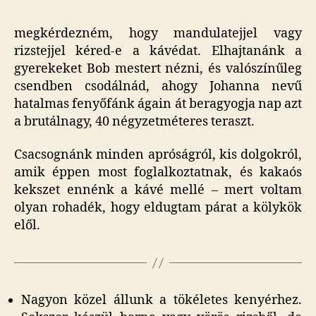
a
ter
megkérdezném, hogy mandulatejjel vagy
ülné
rizstejjel kéred-e a kávédat. Elhajtanánk a
cím
gyerekeket Bob mestert nézni, és valószínűleg
beje
csendben csodálnád, ahogy Johanna nevű
hatalmas fenyőfánk ágain át beragyogja nap azt
a brutálnagy, 40 négyzetméteres teraszt.
Csacsognánk minden apróságról, kis dolgokról,
amik éppen most foglalkoztatnak, és kakaós
kekszet ennénk a kávé mellé – mert voltam
olyan rohadék, hogy eldugtam párat a kölykök
elől.
Nagyon közel állunk a tökéletes kenyérhez.