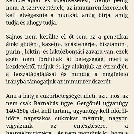
kemoterápiát és sugárkezelést, Gergő pedig
nem. A szervezetének, az immunrendszerének
kell elvégeznie a munkát, amíg bírja, amíg
tudja és ahogy tudja.
Sajnos nem kerülte el őt sem ez a genetikai
átok: glutén-, kazein-, tojásfehérje-, hisztamin-,
purin-, lektin- és laktózbontási zavara van, ezek
azért nem fordultak át betegséggé, mert a
kezdetektől tudjuk és így alakítjuk az étrendjét,
a hozzátápálálását és mindig a megfelelő
irányba támogatjuk az immunrendszerét.
Ami a bátyja cukorbetegségét illeti, az… nos, az
nem csak Barnabás ügye. Gergőnél ugyanúgy
140-150g ch-t kell tartani, ugyanúgy kell időről-
időre napszakos cukrokat mérünk, nagyon
vigyázunk az emésztésére, a
hasnyálmirigyére… és nem mondjuk ki, hogy a