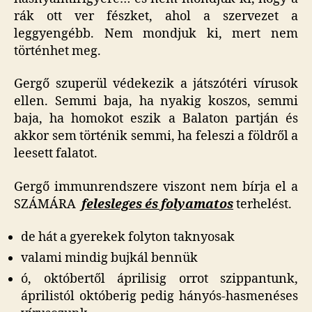
rák ott ver fészket, ahol a szervezet a
leggyengébb. Nem mondjuk ki, mert nem
történhet meg.
Gergő szuperül védekezik a játszótéri vírusok
ellen. Semmi baja, ha nyakig koszos, semmi
baja, ha homokot eszik a Balaton partján és
akkor sem történik semmi, ha feleszi a földről a
leesett falatot.
Gergő immunrendszere viszont nem bírja el a
SZÁMÁRA
felesleges és folyamatos
terhelést.
de hát a gyerekek folyton taknyosak
valami mindig bujkál bennük
ó, októbertől áprilisig orrot szippantunk,
áprilistól októberig pedig hányós-hasmenéses