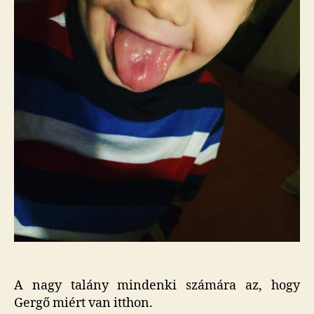
Bar
kap
vető
fel.
cím
bej
A nagy talány mindenki számára az, hogy
Gergő miért van itthon.