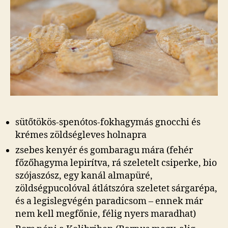
sütőtökös-spenótos-fokhagymás gnocchi és
krémes zöldségleves holnapra
zsebes kenyér és gombaragu mára (fehér
főzőhagyma lepirítva, rá szeletelt csiperke, bio
szójaszósz, egy kanál almapüré,
zöldségpucolóval átlátszóra szeletet sárgarépa,
és a legislegvégén paradicsom – ennek már
nem kell megfőnie, félig nyers maradhat)