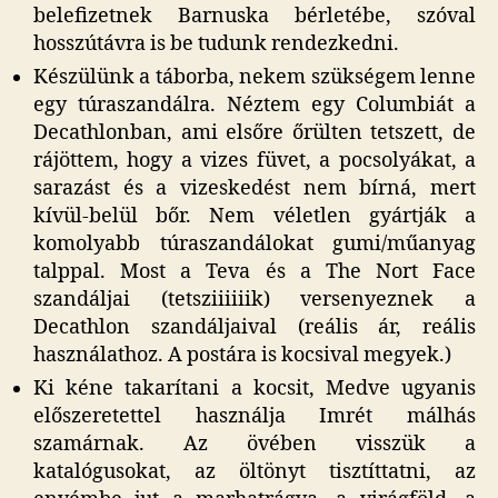
belefizetnek Barnuska bérletébe, szóval
hosszútávra is be tudunk rendezkedni.
Készülünk a táborba, nekem szükségem lenne
egy túraszandálra. Néztem egy Columbiát a
Decathlonban, ami elsőre őrülten tetszett, de
rájöttem, hogy a vizes füvet, a pocsolyákat, a
sarazást és a vizeskedést nem bírná, mert
kívül-belül bőr. Nem véletlen gyártják a
komolyabb túraszandálokat gumi/műanyag
talppal. Most a Teva és a The Nort Face
szandáljai (tetsziiiiiik) versenyeznek a
Decathlon szandáljaival (reális ár, reális
használathoz. A postára is kocsival megyek.)
Ki kéne takarítani a kocsit, Medve ugyanis
előszeretettel használja Imrét málhás
szamárnak. Az övében visszük a
katalógusokat, az öltönyt tisztíttatni, az