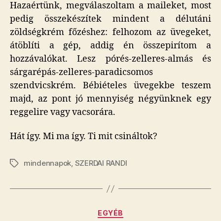
Hazaértünk, megválaszoltam a maileket, most
pedig összekészítek mindent a délutáni
zöldségkrém főzéshez: felhozom az üvegeket,
átöblíti a gép, addig én összepirítom a
hozzávalókat. Lesz pórés-zelleres-almás és
sárgarépás-zelleres-paradicsomos
szendvicskrém. Bébiételes üvegekbe teszem
majd, az pont jó mennyiség négyünknek egy
reggelire vagy vacsorára.
Hát így. Mi ma így. Ti mit csináltok?
mindennapok
,
SZERDAI RANDI
Címkék
Kategóriák
EGYÉB