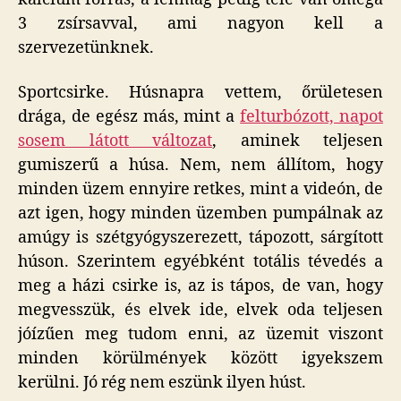
3 zsírsavval, ami nagyon kell a
szervezetünknek.
Sportcsirke. Húsnapra vettem, őrületesen
drága, de egész más, mint a
felturbózott, napot
sosem látott változat
, aminek teljesen
gumiszerű a húsa. Nem, nem állítom, hogy
minden üzem ennyire retkes, mint a videón, de
azt igen, hogy minden üzemben pumpálnak az
amúgy is szétgyógyszerezett, tápozott, sárgított
húson. Szerintem egyébként totális tévedés a
meg a házi csirke is, az is tápos, de van, hogy
megvesszük, és elvek ide, elvek oda teljesen
jóízűen meg tudom enni, az üzemit viszont
minden körülmények között igyekszem
kerülni. Jó rég nem eszünk ilyen húst.