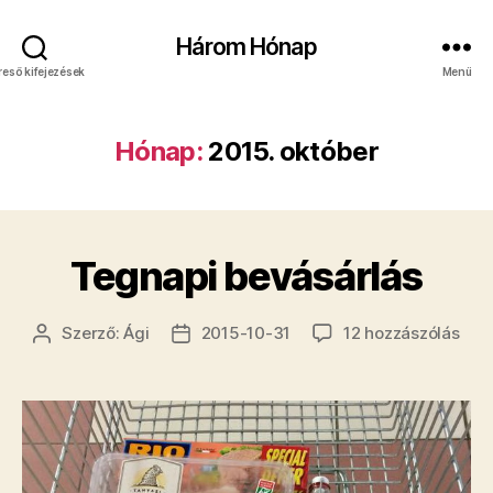
Három Hónap
reső kifejezések
Menü
Hónap:
2015. október
Tegnapi bevásárlás
Teg
Szerző:
Ági
2015-10-31
12 hozzászólás
Bejegyzés
Bejegyzés
bevá
szerzője
dátuma
cím
bej