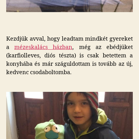
Kezdjük avval, hogy leadtam mindkét gyereket
a
mézeskalács házban
, még az ebédjüket
(karfiolleves, diós tészta) is csak betettem a
konyhába és már száguldottam is tovább az új,
kedvenc csodaboltomba.