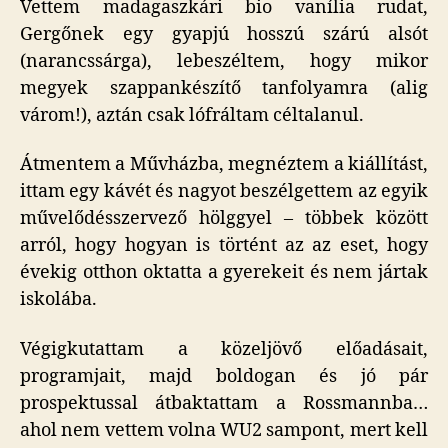
Vettem madagaszkári bio vanília rudat,
Gergőnek egy gyapjú hosszú szárú alsót
(narancssárga), lebeszéltem, hogy mikor
megyek szappankészítő tanfolyamra (alig
várom!), aztán csak lófráltam céltalanul.
Átmentem a Művházba, megnéztem a kiállítást,
ittam egy kávét és nagyot beszélgettem az egyik
művelődésszervező hölggyel – többek között
arról, hogy hogyan is történt az az eset, hogy
évekig otthon oktatta a gyerekeit és nem jártak
iskolába.
Végigkutattam a közeljövő előadásait,
programjait, majd boldogan és jó pár
prospektussal átbaktattam a Rossmannba…
ahol nem vettem volna WU2 sampont, mert kell