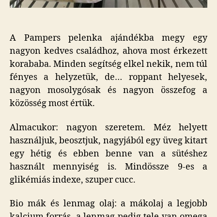
A Pampers pelenka ajándékba megy egy
nagyon kedves családhoz, ahova most érkezett
korababa. Minden segítség elkel nekik, nem túl
fényes a helyzetük, de… roppant helyesek,
nagyon mosolygósak és nagyon összefog a
közösség most értük.
Almacukor: nagyon szeretem. Méz helyett
használjuk, beosztjuk, nagyjából egy üveg kitart
egy hétig és ebben benne van a sütéshez
használt mennyiség is. Mindössze 9-es a
glikémiás indexe, szuper cucc.
Bio mák és lenmag olaj: a mákolaj a legjobb
kalcium forrás, a lenmag pedig tele van omega