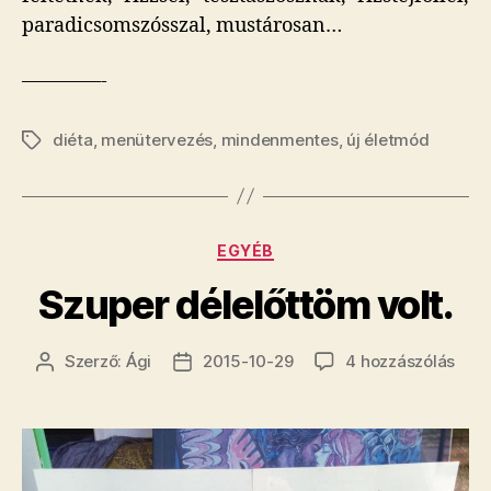
paradicsomszósszal, mustárosan…
————-
diéta
,
menütervezés
,
mindenmentes
,
új életmód
Címkék
Kategóriák
EGYÉB
Szuper délelőttöm volt.
Szup
Szerző:
Ági
2015-10-29
4 hozzászólás
Bejegyzés
Bejegyzés
déle
szerzője
dátuma
volt.
cím
beje