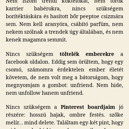
Nem iszom trendi koktélokat, nem török
karrier babérokra, nincs szükségem
borítéktáskára és hasított bőr peeptoe csizmára
sem. Nem kell aranyóra, csábító parfüm, nem
nekem szólnak a trendek úgy általában, és nem
kenek magamra semmit.
Nincs szükségem
töltelék emberekre
a
facebook oldalon. Eddig sem örültem, hogy egy
csomó, számomra érdektelen ember életét
követem, de nem volt meg a bátorságom, hogy
megnyomjam a gombot: unfriend. Nem hide,
nem unfollow hanem unfriend.
Nincs szükségem a
Pinterest boardjaim
jó
részére: hosszú hajak, ombre festés. szőke
melír… mind delete. Találtam egy-két pint, hogy