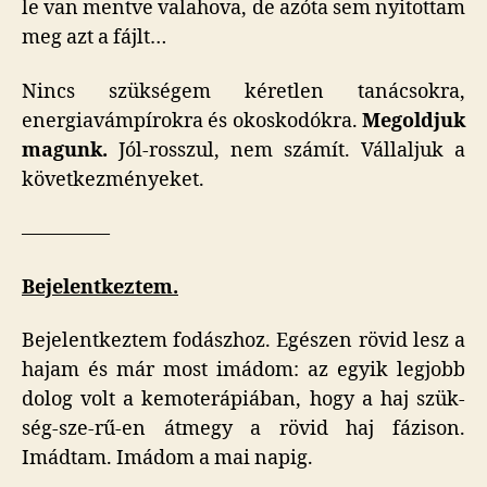
le van mentve valahova, de azóta sem nyitottam
meg azt a fájlt…
Nincs szükségem kéretlen tanácsokra,
energiavámpírokra és okoskodókra.
Megoldjuk
magunk.
Jól-rosszul, nem számít. Vállaljuk a
következményeket.
————–
Bejelentkeztem.
Bejelentkeztem fodászhoz. Egészen rövid lesz a
hajam és már most imádom: az egyik legjobb
dolog volt a kemoterápiában, hogy a haj szük-
ség-sze-rű-en átmegy a rövid haj fázison.
Imádtam. Imádom a mai napig.