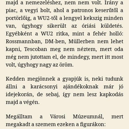
majd a nemezeléshez, nem nem volt. Irány a
piac, a vegyi bolt, ahol a patronos keserűtől a
portörlőig, a WU2-től a lengyel kekszig minden
van, úgyhogy sikerült az óriási küldetés.
Egyébként a WU2 ritka, mint a fehér holló:
Rossmannban, DM-ben, Müllerben nem lehet
kapni, Tescoban meg nem néztem, mert oda
még nem jutottam el, de mindegy, mert itt most
volt, úgyhogy nagy az öröm.
Kedden megjönnek a gyapjúk is, neki tudunk
állni a karácsonyi ajándékoknak már jó
idejekorán, de sebaj, így nem lesz kapkodás
majd a végén.
Megálltam a Városi Múzeumnál, mert
megakadt a szemem ezeken a figurákon: