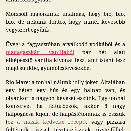
Morzsolt majoranna: unalmas, hogy bió, bio,
bio, de nekünk fontos, hogy minél kevesebb
vegyszert együnk.
Üveg: a fagyasztóban árválkodó vodkából és a
madagaszkári vaníliából
pár hét alatt
elképesztő vanília kivonat lesz, ami isteni lesz
majd sütikbe, gyümölcslevesekbe.
Rio Mare: a tonhal nálunk jolly joker. Általában
egy héten egy hús és egy halnap van, és
olyankor is nagyon keveset eszünk. Egy tonhal
konzervet ha felturbózok, akkor 8 nagy
halpogácsa kijön, de halpástétomnak is esszük
(
ez a másik kedvenc recept
), vagy pizzára
feltétnek, rizzsel, tésztaszósznak, rizstejföllel,