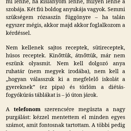
mi lenne, ha kislányom lenne, milyen lenne a
szobája. Két fiú boldog anyukája vagyok. Semmi
szükségem rózsaszín függönyre – ha talán
egyszer mégis, akkor majd akkor foglalkozom a
kérdéssel.
Nem kellenek sajtos receptek, sütireceptek,
húsos receptek. Kinőttük, átnőttük, már nem
eszünk olyasmit. Nem kell dolgozó anya
ruhatár (nem megyek irodába), nem kell a
„hogyan válasszuk ki a megfelelő iskolát a
gyereknek” (ez pipa) és törlöm a diétás-
fogyókúrás táblákat is – jó úton járok.
A
telefonom
szerencsére megúszta a nagy
purgálást: kézzel mentettem el minden egyes
számot, amit fontosnak tartottam. A többi pedig