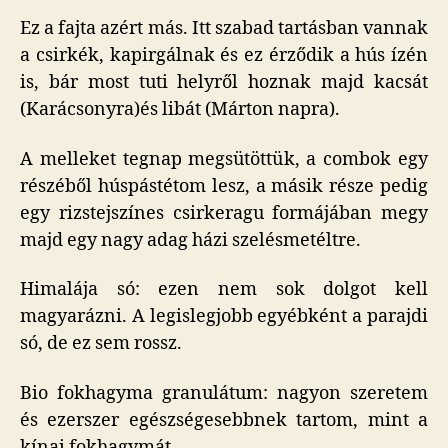
Ez a fajta azért más. Itt szabad tartásban vannak
a csirkék, kapirgálnak és ez érződik a hús ízén
is, bár most tuti helyről hoznak majd kacsát
(Karácsonyra)és libát (Márton napra).
A melleket tegnap megsütöttük, a combok egy
részéből húspástétom lesz, a másik része pedig
egy rizstejszínes csirkeragu formájában megy
majd egy nagy adag házi szelésmetéltre.
Himalája só: ezen nem sok dolgot kell
magyarázni. A legislegjobb egyébként a parajdi
só, de ez sem rossz.
Bio fokhagyma granulátum: nagyon szeretem
és ezerszer egészségesebbnek tartom, mint a
kínai fokhagymát.