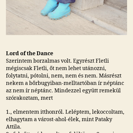
Lord of the Dance
Szerintem borzalmas volt. Egyrészt Fletli
mégiscsak Fletli, őt nem lehet utánozni,
folytatni, pótolni, nem, nem és nem. Másrészt
nekem a bőrbugyiban-melltartóban ír néptánc
az nem ír néptánc. Mindezzel együtt remekül
szórakoztam, mert
1., elmentem itthonról. Leléptem, lekoccoltam,
elhagytam a várost-ahol-élek, mint Pataky
Attila.