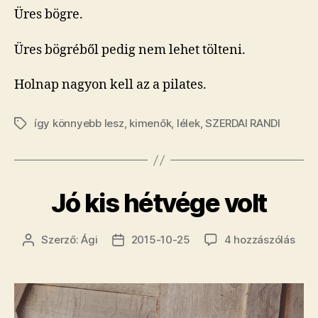
Üres bögre.
Üres bögréből pedig nem lehet tölteni.
Holnap nagyon kell az a pilates.
így könnyebb lesz
,
kimenők
,
lélek
,
SZERDAI RANDI
Címkék
Jó kis hétvége volt
Jó
Szerző:
Ági
2015-10-25
4 hozzászólás
Bejegyzés
Bejegyzés
kis
szerzője
dátuma
hét
volt
cím
beje