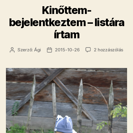
Kinőttem-
bejelentkeztem – listára
írtam
Kinő
Szerző:
Ági
2015-10-26
2 hozzászólás
Bejegyzés
Bejegyzés
beje
szerzője
dátuma
–
listá
írta
cím
beje