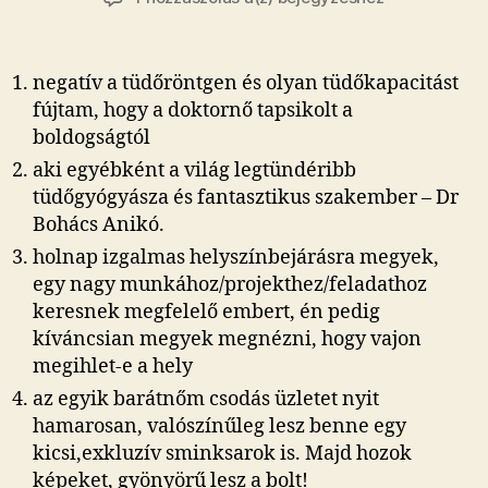
csudálatos,
csidi-
csudi
negatív a tüdőröntgen és olyan tüdőkapacitást
szupergányos
fújtam, hogy a doktornő tapsikolt a
boldogságtól
aki egyébként a világ legtündéribb
tüdőgyógyásza és fantasztikus szakember – Dr
Bohács Anikó.
holnap izgalmas helyszínbejárásra megyek,
egy nagy munkához/projekthez/feladathoz
keresnek megfelelő embert, én pedig
kíváncsian megyek megnézni, hogy vajon
megihlet-e a hely
az egyik barátnőm csodás üzletet nyit
hamarosan, valószínűleg lesz benne egy
kicsi,exkluzív sminksarok is. Majd hozok
képeket, gyönyörű lesz a bolt!