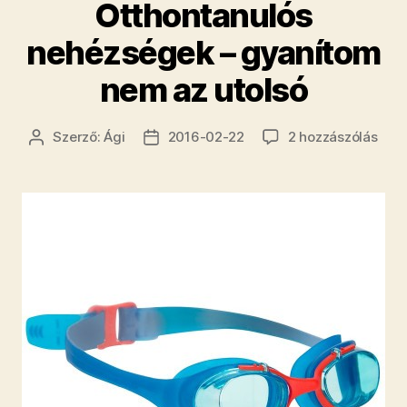
Otthontanulós
nehézségek – gyanítom
nem az utolsó
Otth
Szerző:
Ági
2016-02-22
2 hozzászólás
Bejegyzés
Bejegyzés
neh
szerzője
dátuma
–
gya
nem
az
utol
cím
beje