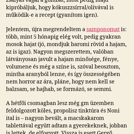
zsályás vajjal a gombát, most pedig majd
kipróbáljuk, hogy kókuszzsírral/olívával is
működik-e a recept (gyanítom igen).
Jelentem, újra megrendeltem a
samponomat
is:
több, mint 5 hónapig elég volt, pedig gyakran
mosok hajat (jó, mondjuk baromi rövid a hajam,
az is igaz). Nagyon megszerettem, valóban
látványosan javult a hajam minősége, fénye,
volumene és még a színe is, szóval beosztom,
mintha aranyból lenne, és így összességében
nem horror az ára, pláne, hogy nem kell se
balzsam, se hajhab, se formázó, se semmi.
A hétfői csomagban lesz még gm üzemben
feldolgozott köles, propolisz tinktúra és Noni
ital is – nagyon bevált, a macskakarom
tablettával együtt adtam a gyerekeknek, jobban
is lettek, de elfogyott. Vissza is esett Gergő.