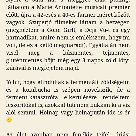
láthatom a Marie Antoniette musicalt premier
előtt, újra a 42-esés a 40-es farmer méret között
vagyok. Szuperjó filmeket láttam a hétvégén
(megnéztem a Gone Girlt, a Deja Vu-t és egy
harmadikat, amire nem is emlékszem, hogy mi
volt, de ez a kettő megmaradt). Egyáltalán nem
visel meg a húsmentes, tejmentes,
gluténmentes böjt: még egy 3 napos zöld lötyi
kúrával is megfejelem majd.
Jó hír, hogy elindultak a fermentált zöldségeim
és a kombucha is szépen növekszik, de a
ferment-katasztrófa elkerülésére rendeltem
leszorítókat is, azokkal tuti nem bukkan ki a víz
alól semmi. Holnap vagy holnapután ide is ér
Az élet azonban nem fenékig tejfel: óriási