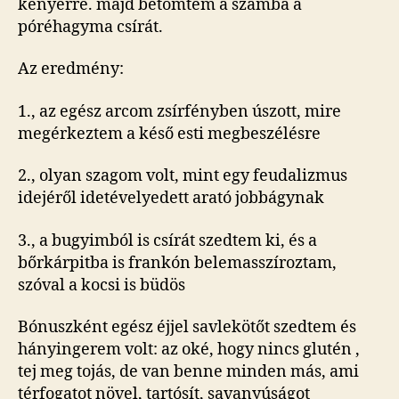
kenyérre. majd betömtem a számba a
póréhagyma csírát.
Az eredmény:
1., az egész arcom zsírfényben úszott, mire
megérkeztem a késő esti megbeszélésre
2., olyan szagom volt, mint egy feudalizmus
idejéről idetévelyedett arató jobbágynak
3., a bugyimból is csírát szedtem ki, és a
bőrkárpitba is frankón belemasszíroztam,
szóval a kocsi is büdös
Bónuszként egész éjjel savlekötőt szedtem és
hányingerem volt: az oké, hogy nincs glutén ,
tej meg tojás, de van benne minden más, ami
térfogatot növel, tartósít, savanyúságot