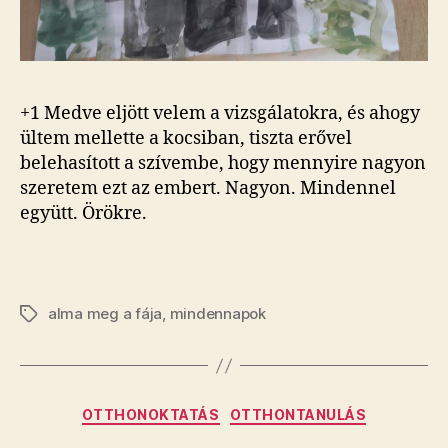
+1 Medve eljött velem a vizsgálatokra, és ahogy
ültem mellette a kocsiban, tiszta erővel
belehasított a szívembe, hogy mennyire nagyon
szeretem ezt az embert. Nagyon. Mindennel
együtt. Örökre.
alma meg a fája
,
mindennapok
Címkék
Kategóriák
OTTHONOKTATÁS
OTTHONTANULÁS