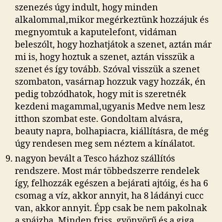
szenezés úgy indult, hogy minden
alkalommal,mikor megérkeztünk hozzájuk és
megnyomtuk a kaputelefont, vidáman
beleszólt, hogy hozhatjátok a szenet, aztán már
mi is, hogy hoztuk a szenet, aztán visszük a
szenet és így tovább. Szóval visszük a szenet
szombaton, vasárnap hozzuk vagy hozzák, én
pedig tobzódhatok, hogy mit is szeretnék
kezdeni magammal,ugyanis Medve nem lesz
itthon szombat este. Gondoltam alvásra,
beauty napra, bolhapiacra, kiállításra, de még
úgy rendesen meg sem néztem a kínálatot.
nagyon bevált a Tesco házhoz szállítós
rendszere. Most már többedszerre rendelek
így, felhozzák egészen a bejárati ajtóig, és ha 6
csomag a víz, akkor annyit, ha 8 ládányi cucc
van, akkor annyit. Épp csak be nem pakolnak
a spájzba. Minden friss, gyönyörű és a giga