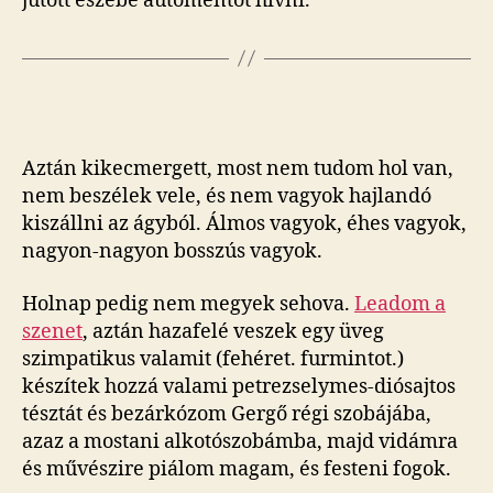
jutott eszébe autómentőt hívni.
Aztán kikecmergett, most nem tudom hol van,
nem beszélek vele, és nem vagyok hajlandó
kiszállni az ágyból. Álmos vagyok, éhes vagyok,
nagyon-nagyon bosszús vagyok.
Holnap pedig nem megyek sehova.
Leadom a
szenet
, aztán hazafelé veszek egy üveg
szimpatikus valamit (fehéret. furmintot.)
készítek hozzá valami petrezselymes-diósajtos
tésztát és bezárkózom Gergő régi szobájába,
azaz a mostani alkotószobámba, majd vidámra
és művészire piálom magam, és festeni fogok.