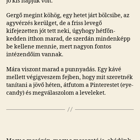
jó kis napjuk volt.
Gergő megint köhög, egy hetet járt bölcsibe, az
agyvérzés kerülget, de a friss levegő
kifejezetten jót tett neki, úgyhogy hétfőn-
kedden itthon marad, de szerdán mindenképp
be kellene mennie, mert nagyon fontos
intézendőim vannak.
Mára viszont marad a punnyadás. Egy kávé
mellett végigveszem fejben, hogy mit szeretnék
tanítani a jövő héten, átfutom a Pinterestet (eye-
candy) és megválaszolom a leveleket.