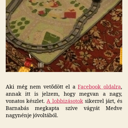
Aki még nem vetődött el a
Facebook oldalra
,
annak itt is jelzem, hogy megvan a nagy,
vonatos készlet.
A lobbizásotok
sikerrel járt, és
Barnabás megkapta szíve vágyát Medve
nagynénje jóvoltából.