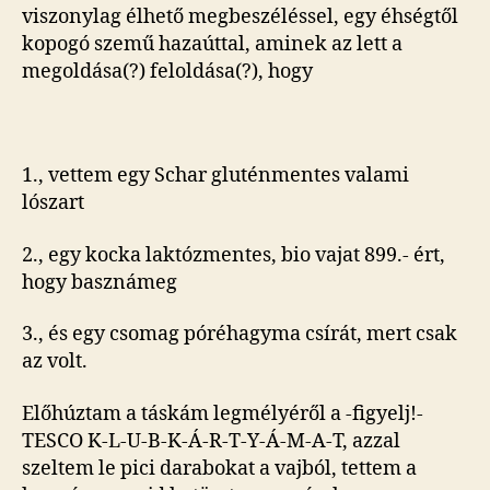
viszonylag élhető megbeszéléssel, egy éhségtől
kopogó szemű hazaúttal, aminek az lett a
megoldása(?) feloldása(?), hogy
1., vettem egy Schar gluténmentes valami
lószart
2., egy kocka laktózmentes, bio vajat 899.- ért,
hogy basznámeg
3., és egy csomag póréhagyma csírát, mert csak
az volt.
Előhúztam a táskám legmélyéről a -figyelj!-
TESCO K-L-U-B-K-Á-R-T-Y-Á-M-A-T, azzal
szeltem le pici darabokat a vajból, tettem a