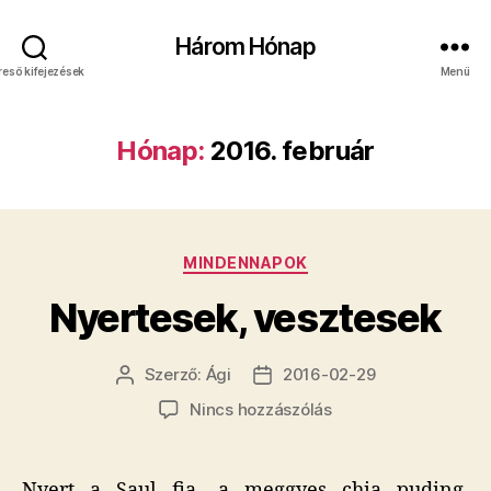
Három Hónap
reső kifejezések
Menü
Hónap:
2016. február
Kategóriák
MINDENNAPOK
Nyertesek, vesztesek
Szerző:
Ági
2016-02-29
Bejegyzés
Bejegyzés
szerzője
dátuma
a(z)
Nincs hozzászólás
Nyertesek,
vesztesek
bejegyzéshez
Nyert a Saul fia, a meggyes chia puding,