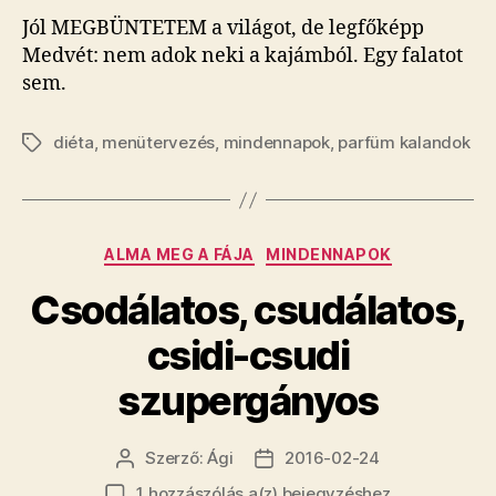
Jól MEGBÜNTETEM a világot, de legfőképp
Medvét: nem adok neki a kajámból. Egy falatot
sem.
diéta
,
menütervezés
,
mindennapok
,
parfüm kalandok
Címkék
Kategóriák
ALMA MEG A FÁJA
MINDENNAPOK
Csodálatos, csudálatos,
csidi-csudi
szupergányos
Szerző:
Ági
2016-02-24
Bejegyzés
Bejegyzés
szerzője
dátuma
Csodálatos,
1 hozzászólás a(z)
bejegyzéshez