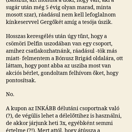
(basszus, azt mondta a doki, hogy van, aki a
sugár után még 5 évig olyan marad, minta
mosott szar), ráadásul nem kell lefoglalnom
kínkeservvel Gergőkét amíg a tesója úszik.
Hosszas keresgélés után úgy tűnt, hogy a
csömöri Delfin uszodában van egy csoport,
amihez csatlakozhatnánk, ráadásul -tök más
miatt- felmentem a Bónusz Brigád oldalára, ott
láttam, hogy pont abba az usziba most van
akciós bérlet, gondoltam felhívom őket, hogy
pontosítsak.
No.
A kupon az INKÁBB délutáni csoportnak való
(?), de végülis lehet a délelőttihez is használni,
de akkor járjunk heti 3x, egyébként semmi
értelme (?!). Mert attól, hogy átússza a