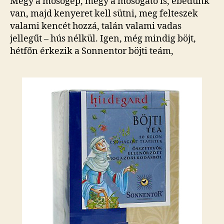
Megy a mosógép, megy a mosogató is, ebédünk
van, majd kenyeret kell sütni, meg felteszek
valami kencét hozzá, talán valami vadas
jellegűt – hús nélkül. Igen, még mindig böjt,
hétfőn érkezik a Sonnentor böjti teám,