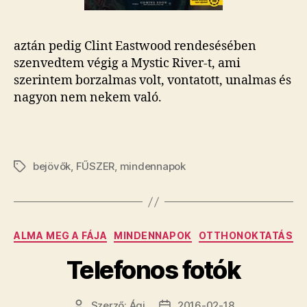
aztán pedig Clint Eastwood rendesésében
szenvedtem végig a Mystic River-t, ami
szerintem borzalmas volt, vontatott, unalmas és
nagyon nem nekem való.
bejövők
,
FŰSZER
,
mindennapok
Címkék
Kategóriák
ALMA MEG A FÁJA
MINDENNAPOK
OTTHONOKTATÁS
Telefonos fotók
Szerző:
Ági
2016-02-18
Bejegyzés
Bejegyzés