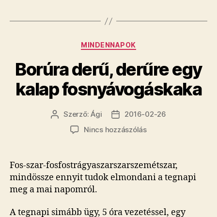
Kategóriák
MINDENNAPOK
Borúra derű, derűre egy
kalap fosnyávogáskaka
Szerző:
Ági
2016-02-26
Bejegyzés
Bejegyzés
szerzője
dátuma
a(z)
Nincs hozzászólás
Borúra
derű,
derűre
Fos-szar-fosfostrágyaszarszarszemétszar,
egy
mindössze ennyit tudok elmondani a tegnapi
kalap
meg a mai napomról.
fosnyávogáskaka
bejegyzéshez
A tegnapi simább ügy, 5 óra vezetéssel, egy