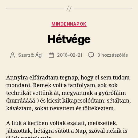
Kategóriák
MINDENNAPOK
Hétvége
Hét
Szerző:
Ági
2016-02-21
3 hozzászólás
Bejegyzés
Bejegyzés
cím
szerzője
dátuma
beje
Annyira elfáradtam tegnap, hogy el sem tudom
mondani. Remek volt a tanfolyam, sok-sok
technikát vettünk át, megvannak a gyúrófáim
(hurrááááá!) és kicsit kikapcsolódtam: sétáltam,
kávéztam, sokat nevettem és töltekeztem.
A fiúk a kertben voltak ezalatt, metszettek,
játszottak, hétágra sütött a Nap, szóval nekik is