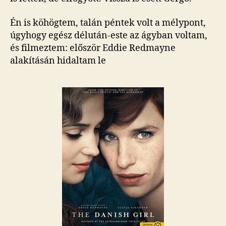
Én is köhögtem, talán péntek volt a mélypont,
úgyhogy egész délután-este az ágyban voltam,
és filmeztem: először Eddie Redmayne
alakításán hidaltam le