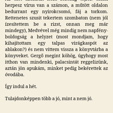
herpesz vírus van a számon, a műtött oldalon
bedurrant egy nyirokcsomó, fáj a torkom.
Rettenetes szusit tekertem szombaton (nem jól
ízesítettem be a rizst, onnan meg már
mindegy), Medvével még mindig nem napfény-
boldogság a helyzet (most mondjam, hogy
kihajítottam egy talpas virágkaspót az
ablakon?) és nem vittem vissza a könyvtárba a
könyveket. Gergő megint köhög, úgyhogy most
itthon van mindenki, palacsintát reggelizünk,
aztán jön apukám, minket pedig bekérettek az
óvodába.
Így indul a hét.
Tulajdonképpen több a jó, mint a nem jó.