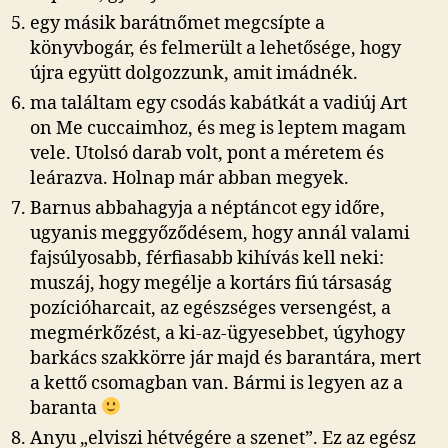
egy másik barátnőmet megcsípte a
könyvbogár, és felmerült a lehetősége, hogy
újra együtt dolgozzunk, amit imádnék.
ma találtam egy csodás kabátkát a vadiúj Art
on Me cuccaimhoz, és meg is leptem magam
vele. Utolsó darab volt, pont a méretem és
leárazva. Holnap már abban megyek.
Barnus abbahagyja a néptáncot egy időre,
ugyanis meggyőződésem, hogy annál valami
fajsúlyosabb, férfiasabb kihívás kell neki:
muszáj, hogy megélje a kortárs fiú társaság
pozícióharcait, az egészséges versengést, a
megmérkőzést, a ki-az-ügyesebbet, úgyhogy
barkács szakkörre jár majd és barantára, mert
a kettő csomagban van. Bármi is legyen az a
baranta
Anyu „elviszi hétvégére a szenet”. Ez az egész