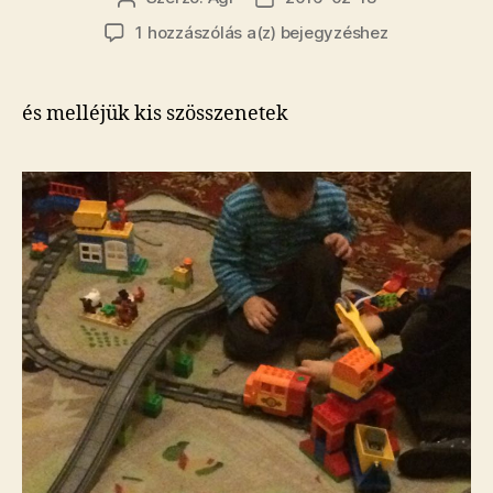
szerzője
dátuma
Telefonos
1 hozzászólás a(z)
bejegyzéshez
fotók
és melléjük kis szösszenetek