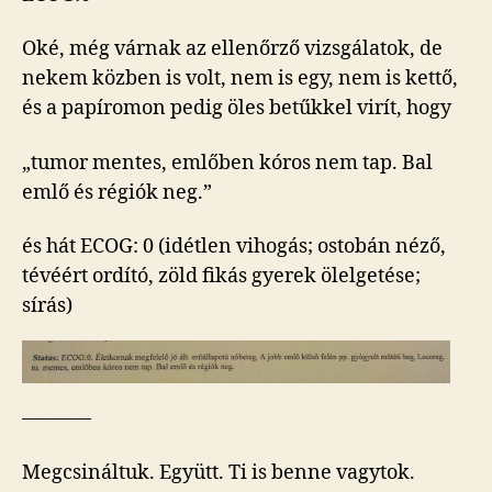
Oké, még várnak az ellenőrző vizsgálatok, de
nekem közben is volt, nem is egy, nem is kettő,
és a papíromon pedig öles betűkkel virít, hogy
„tumor mentes, emlőben kóros nem tap. Bal
emlő és régiók neg.”
és hát ECOG: 0 (idétlen vihogás; ostobán néző,
tévéért ordító, zöld fikás gyerek ölelgetése;
sírás)
———–
Megcsináltuk. Együtt. Ti is benne vagytok.