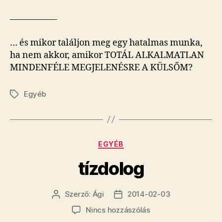
—————-
… és mikor találjon meg egy hatalmas munka,
ha nem akkor, amikor TOTÁL ALKALMATLAN
MINDENFÉLE MEGJELENÉSRE A KÜLSŐM?
Egyéb
Címkék
Kategóriák
EGYÉB
tízdolog
Szerző:
Ági
2014-02-03
Bejegyzés
Bejegyzés
szerzője
dátuma
a(z)
Nincs hozzászólás
tízdolog