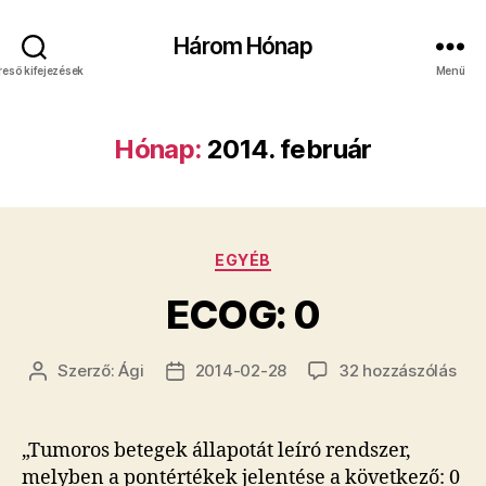
Három Hónap
reső kifejezések
Menü
Hónap:
2014. február
Kategóriák
EGYÉB
ECOG: 0
ECO
Szerző:
Ági
2014-02-28
32 hozzászólás
Bejegyzés
Bejegyzés
0
szerzője
dátuma
cím
bej
„Tumoros betegek állapotát leíró rendszer,
melyben a pontértékek jelentése a következő: 0