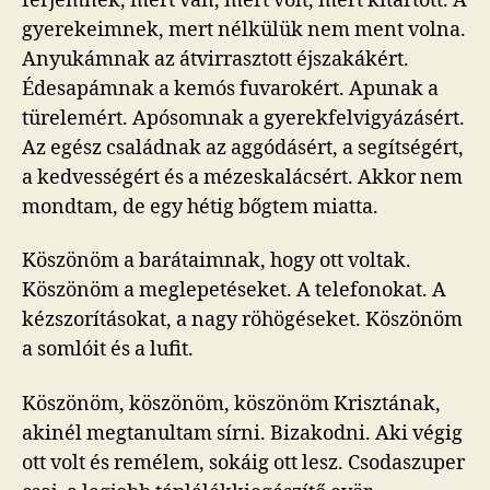
férjemnek, mert van, mert volt, mert kitartott. A
gyerekeimnek, mert nélkülük nem ment volna.
Anyukámnak az átvirrasztott éjszakákért.
Édesapámnak a kemós fuvarokért. Apunak a
türelemért. Apósomnak a gyerekfelvigyázásért.
Az egész családnak az aggódásért, a segítségért,
a kedvességért és a mézeskalácsért. Akkor nem
mondtam, de egy hétig bőgtem miatta.
Köszönöm a barátaimnak, hogy ott voltak.
Köszönöm a meglepetéseket. A telefonokat. A
kézszorításokat, a nagy röhögéseket. Köszönöm
a somlóit és a lufit.
Köszönöm, köszönöm, köszönöm Krisztának,
akinél megtanultam sírni. Bizakodni. Aki végig
ott volt és remélem, sokáig ott lesz. Csodaszuper