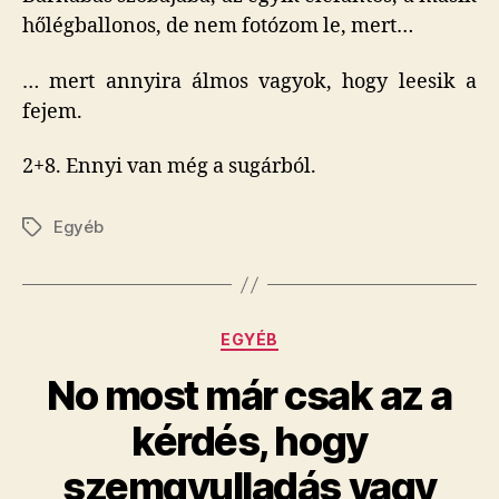
hőlégballonos, de nem fotózom le, mert…
… mert annyira álmos vagyok, hogy leesik a
fejem.
2+8. Ennyi van még a sugárból.
Egyéb
Címkék
Kategóriák
EGYÉB
No most már csak az a
kérdés, hogy
szemgyulladás vagy