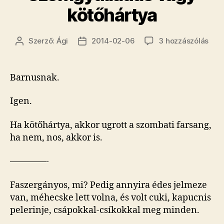
kötőhártya
No
Szerző:
Ági
2014-02-06
3 hozzászólás
Bejegyzés
Bejegyzés
mos
szerzője
dátuma
már
csa
Barnusnak.
az
a
Igen.
kérd
hog
Ha kötőhártya, akkor ugrott a szombati farsang,
sze
ha nem, nos, akkor is.
vag
kötő
————-
cím
bej
Faszergányos, mi? Pedig annyira édes jelmeze
van, méhecske lett volna, és volt cuki, kapucnis
pelerinje, csápokkal-csíkokkal meg minden.