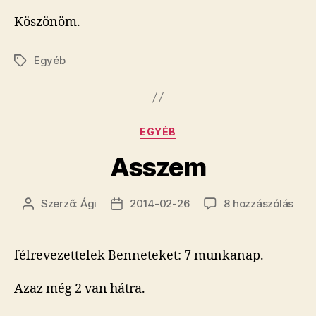
Köszönöm.
Egyéb
Címkék
Kategóriák
EGYÉB
Asszem
Ass
Szerző:
Ági
2014-02-26
8 hozzászólás
Bejegyzés
Bejegyzés
cím
szerzője
dátuma
beje
félrevezettelek Benneteket: 7 munkanap.
Azaz még 2 van hátra.