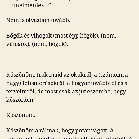
– tünetmentes…”
Nem is olvastam tovább.
Bőgök és vihogok (most épp bőgök), (nem,
vihogok), (nem, bőgök).
———————
Köszönöm. Írok majd az okokról, a (számomra
nagy) felismerésekről, a hogyantovábbról és a
terveimről, de most csak az jut eszembe, hogy
köszönöm.
Köszönöm.
Köszönöm a ráknak, hogy pofánvágott. A