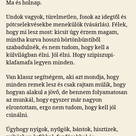
Ma és holnap.
Undok vagyok, türelmetlen, fosok az idegtől és
pótcselekvésekbe menekülök (vásárlás). Félek,
hogy mi lesz most: kicsit úgy érzem magam,
mintha kurva hosszú börtönbüntiből
szabadulnék, és nem tudom, hogy kell a
külvilágban élni. Jól élni. Hogy szipiszupi-
klafamafa legyen minden.
Van klassz segítségem, aki azt mondja, hogy
minden remek lesz és csak rajtam múlik, hogy
hogyan alakul a jövő, de bennem folyamatosan
az munkál, hogy egyszer már nagyon
elrontottam, ergo nem tudom, hogy kell jól
csinálni.
Úgyhogy nyígok, nyűgök, bántok, hisztizek,