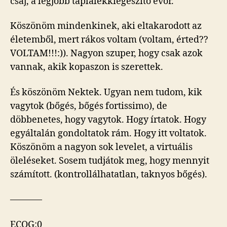
csaj, a legjobb táplálékkiegészítő evör.
Köszönöm mindenkinek, aki eltakarodott az
életemből, mert rákos voltam (voltam, érted??
VOLTAM!!!:)). Nagyon szuper, hogy csak azok
vannak, akik kopaszon is szerettek.
És köszönöm Nektek. Ugyan nem tudom, kik
vagytok (bőgés, bőgés fortissimo), de
döbbenetes, hogy vagytok. Hogy írtatok. Hogy
egyáltalán gondoltatok rám. Hogy itt voltatok.
Köszönöm a nagyon sok levelet, a virtuális
öleléseket. Sosem tudjátok meg, hogy mennyit
számított. (kontrollálhatatlan, taknyos bőgés).
———–
ECOG:0