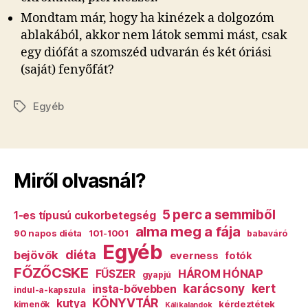
Mondtam már, hogy ha kinézek a dolgozóm
ablakából, akkor nem látok semmi mást, csak
egy diófát a szomszéd udvarán és két óriási
(saját) fenyőfát?
Egyéb
Címkék
Miről olvasnál?
5 perc a semmiből
1-es típusú cukorbetegség
alma meg a fája
90 napos diéta
101-1001
babaváró
Egyéb
diéta
bejövők
everness
fotók
FŐZŐCSKE
HÁROM HÓNAP
FŰSZER
gyapjú
karácsony
kert
insta-bővebben
indul-a-kapszula
KÖNYVTÁR
kutya
kérdeztétek
kimenők
Káli kalandok