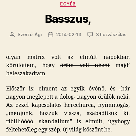
Kategóriák
EGYÉB
Basszus,
Bass
Szerző:
Ági
2014-02-13
3 hozzászólás
Bejegyzés
Bejegyzés
cím
szerzője
dátuma
beje
olyan mátrix volt az elmúlt napokban
körülöttem, hogy
öröm volt nézni
majd’
beleszakadtam.
Először is: elment az egyik óvónő, és -bár
nagyon meglepett a dolog- nagyon örülök neki.
Az ezzel kapcsolatos hercehurca, nyimmogás,
„menjünk, hozzuk vissza, szabadítsuk ki,
ribillióóóó, skandallum” is elmúlt, úgyhogy
feltehetőleg egy szép, új világ köszönt be.