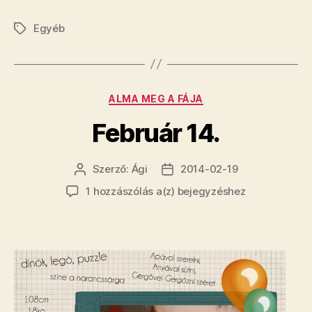
Egyéb
Címkék
Kategóriák
ALMA MEG A FÁJA
Február 14.
Szerző:
Ági
2014-02-19
Bejegyzés
Bejegyzés
szerzője
dátuma
Február
1 hozzászólás a(z)
bejegyzéshez
14.