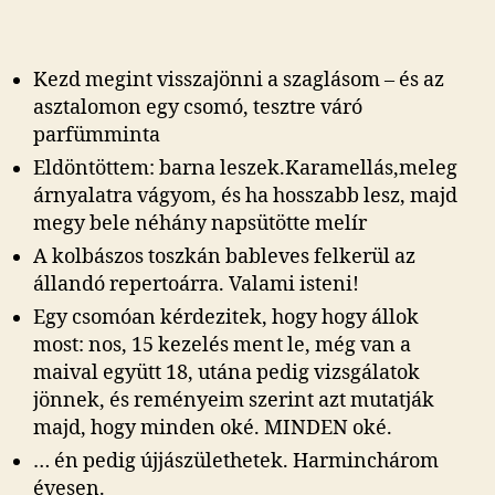
bejegyzéshez
Kezd megint visszajönni a szaglásom – és az
asztalomon egy csomó, tesztre váró
parfümminta
Eldöntöttem: barna leszek.Karamellás,meleg
árnyalatra vágyom, és ha hosszabb lesz, majd
megy bele néhány napsütötte melír
A kolbászos toszkán bableves felkerül az
állandó repertoárra. Valami isteni!
Egy csomóan kérdezitek, hogy hogy állok
most: nos, 15 kezelés ment le, még van a
maival együtt 18, utána pedig vizsgálatok
jönnek, és reményeim szerint azt mutatják
majd, hogy minden oké. MINDEN oké.
… én pedig újjászülethetek. Harminchárom
évesen.