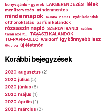
lélek
LAKBERENDEZÉS
könyvajánló - gyerek
mindenmentes
menütervezés
mindennapok
munka
nemez
nyári kalandok
otthonoktatás
parfüm kalandok
rózsaszín napló
SZERDAI RANDI
szülés
TAVASZI KALANDOK
talán azért...
így könnyebb lesz
TŰ-PAPÍR-OLLÓ
waldorf
új életmód
ötdolog
Korábbi bejegyzések
2020. augusztus
(2)
2020. július
(5)
2020. június
(6)
2020. május
(1)
2020. április
(1)
2020. március
(2)