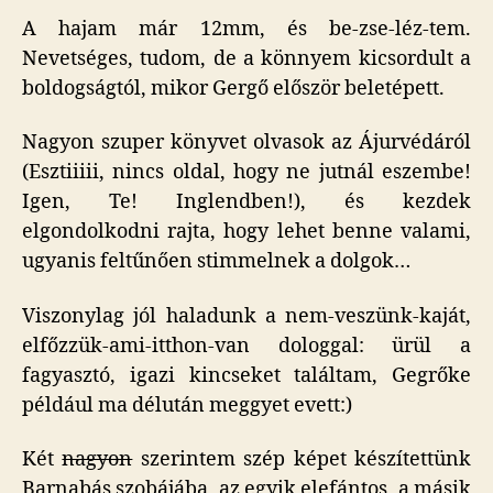
A hajam már 12mm, és be-zse-léz-tem.
Nevetséges, tudom, de a könnyem kicsordult a
boldogságtól, mikor Gergő először beletépett.
Nagyon szuper könyvet olvasok az Ájurvédáról
(Esztiiiii, nincs oldal, hogy ne jutnál eszembe!
Igen, Te! Inglendben!), és kezdek
elgondolkodni rajta, hogy lehet benne valami,
ugyanis feltűnően stimmelnek a dolgok…
Viszonylag jól haladunk a nem-veszünk-kaját,
elfőzzük-ami-itthon-van dologgal: ürül a
fagyasztó, igazi kincseket találtam, Gegrőke
például ma délután meggyet evett:)
Két
nagyon
szerintem szép képet készítettünk
Barnabás szobájába, az egyik elefántos, a másik