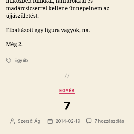
miközben lufikkal, fanfárokkal és
madárcsicserrel kellene ünnepelnem az
újjászületést.
Elbaltázott egy figura vagyok, na.
Még 2.
Egyéb
Címkék
Kategóriák
EGYÉB
7
7
Szerző:
Ági
2014-02-19
7 hozzászólás
Bejegyzés
Bejegyzés
cím
szerzője
dátuma
beje