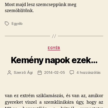
Most majd lesz szemcseppünk meg
szemöblítőnk.
Egyéb
Címkék
Kategóriák
EGYÉB
Kemény napok ezek…
Kem
Szerző:
Ági
2014-02-05
4 hozzászólás
Bejegyzés
Bejegyzés
nap
szerzője
dátuma
eze
cím
bej
van ez extrém sziklamászás, és van az, amikor
gyereket viszel a szemklinikára úgy, hogy az