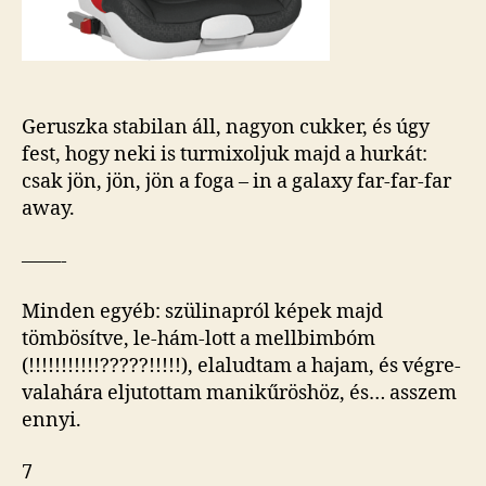
Geruszka stabilan áll, nagyon cukker, és úgy
fest, hogy neki is turmixoljuk majd a hurkát:
csak jön, jön, jön a foga – in a galaxy far-far-far
away.
——-
Minden egyéb: szülinapról képek majd
tömbösítve, le-hám-lott a mellbimbóm
(!!!!!!!!!!!?????!!!!!), elaludtam a hajam, és végre-
valahára eljutottam manikűröshöz, és… asszem
ennyi.
7