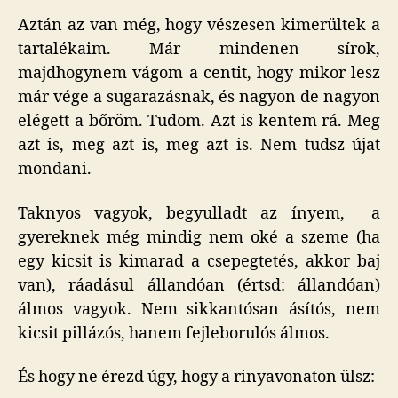
Aztán az van még, hogy vészesen kimerültek a
tartalékaim. Már mindenen sírok,
majdhogynem vágom a centit, hogy mikor lesz
már vége a sugarazásnak, és nagyon de nagyon
elégett a bőröm. Tudom. Azt is kentem rá. Meg
azt is, meg azt is, meg azt is. Nem tudsz újat
mondani.
Taknyos vagyok, begyulladt az ínyem, a
gyereknek még mindig nem oké a szeme (ha
egy kicsit is kimarad a csepegtetés, akkor baj
van), ráadásul állandóan (értsd: állandóan)
álmos vagyok. Nem sikkantósan ásítós, nem
kicsit pillázós, hanem fejleborulós álmos.
És hogy ne érezd úgy, hogy a rinyavonaton ülsz: