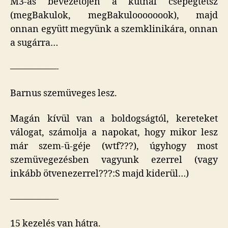
M3-as bevezetőjén a kútnál csepegtetsz
(megBakulok, megBakuloooooook), majd
onnan együtt megyünk a szemklinikára, onnan
a sugárra…
—————-
Barnus szemüveges lesz.
Magán kívül van a boldogságtól, kereteket
válogat, számolja a napokat, hogy mikor lesz
már szem-ü-géje (wtf???), úgyhogy most
szemüvegezésben vagyunk ezerrel (vagy
inkább ötvenezerrel???:S majd kiderül…)
—————-
15 kezelés van hátra.