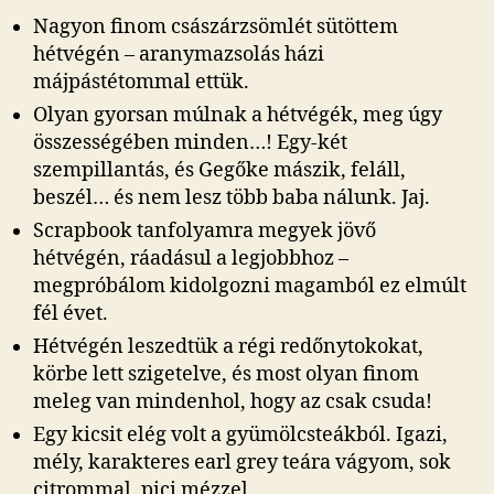
Nagyon finom császárzsömlét sütöttem
hétvégén – aranymazsolás házi
májpástétommal ettük.
Olyan gyorsan múlnak a hétvégék, meg úgy
összességében minden…! Egy-két
szempillantás, és Gegőke mászik, feláll,
beszél… és nem lesz több baba nálunk. Jaj.
Scrapbook tanfolyamra megyek jövő
hétvégén, ráadásul a legjobbhoz –
megpróbálom kidolgozni magamból ez elmúlt
fél évet.
Hétvégén leszedtük a régi redőnytokokat,
körbe lett szigetelve, és most olyan finom
meleg van mindenhol, hogy az csak csuda!
Egy kicsit elég volt a gyümölcsteákból. Igazi,
mély, karakteres earl grey teára vágyom, sok
citrommal, pici mézzel.