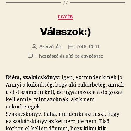
Kategóriák
EGYÉB
Válaszok:)
Szerző:
Ági
2015-10-11
Bejegyzés
Bejegyzés
szerzője
dátuma
Válaszok:)
1 hozzászólás a(z)
bejegyzéshez
Diéta, szakácskönyv:
igen, ez mindenkinek jó.
Annyi a különbség, hogy aki cukorbeteg, annak
a ch-t számolni kell, de ugyanazokat a dolgokat
kell ennie, mint azoknak, akik nem
cukorbetegek.
Szakácskönyv: haha, mindenki azt hiszi, hogy
ez szakácskönyv az két perc, de nem. Első
körben el kellett dönteni, hogy kiket kik