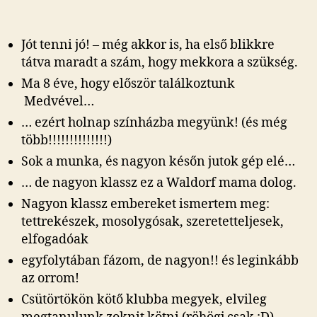
stílusban
bejegyzéshez
Jót tenni jó! – még akkor is, ha első blikkre
tátva maradt a szám, hogy mekkora a szükség.
Ma 8 éve, hogy először találkoztunk
Medvével…
… ezért holnap színházba megyünk! (és még
több!!!!!!!!!!!!!!)
Sok a munka, és nagyon későn jutok gép elé…
… de nagyon klassz ez a Waldorf mama dolog.
Nagyon klassz embereket ismertem meg:
tettrekészek, mosolygósak, szeretetteljesek,
elfogadóak
egyfolytában fázom, de nagyon!! és leginkább
az orrom!
Csütörtökön kötő klubba megyek, elvileg