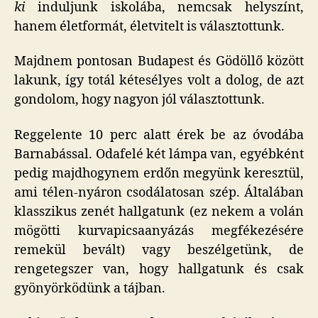
beje
ki
induljunk iskolába, nemcsak helyszínt,
hanem életformát, életvitelt is választottunk.
Majdnem pontosan Budapest és Gödöllő között
lakunk, így totál kétesélyes volt a dolog, de azt
gondolom, hogy nagyon jól választottunk.
Reggelente 10 perc alatt érek be az óvodába
Barnabással. Odafelé két lámpa van, egyébként
pedig majdhogynem erdőn megyünk keresztül,
ami télen-nyáron csodálatosan szép. Általában
klasszikus zenét hallgatunk (ez nekem a volán
mögötti kurvapicsaanyázás megfékezésére
remekül bevált) vagy beszélgetünk, de
rengetegszer van, hogy hallgatunk és csak
gyönyörködünk a tájban.