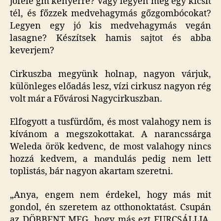
jóféle gm kenyérre? Vagy legyen még egy kicsit
tél, és főzzek medvehagymás gőzgombócokat?
Legyen egy jó kis medvehagymás vegán
lasagne? Készítsek hamis sajtot és abba
keverjem?
Cirkuszba megyünk holnap, nagyon várjuk,
különleges előadás lesz, vízi cirkusz nagyon rég
volt már a Fővárosi Nagycirkuszban.
Elfogyott a tusfürdőm, és most valahogy nem is
kívánom a megszokottakat. A narancssárga
Weleda örök kedvenc, de most valahogy nincs
hozzá kedvem, a mandulás pedig nem lett
toplistás, bár nagyon akartam szeretni.
„Anya, engem nem érdekel, hogy más mit
gondol, én szeretem az otthonoktatást. Csupán
az DÖBBENT MEG, hogy más ezt FURCSÁLLJA.