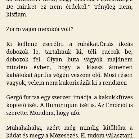
De minket ez nem érdekel.” Tényleg nem,
kisfiam.
Zorro vajon mexikói volt?
Ki kellene cserélni a ruhákat.Óriás ikeás
dobozok le, tartalmuk ki, téli cuccok be,
dobozok fel. Olyan buta vagyok majdnem
minden évben, hogy a klassz átmeneti
kabátokat április végén veszem elő. Most résen
vagyok, velem nem kukoricázik ki a rendszer.
Gergő furcsa egy szerzet: imádja a kakukkfüves
köptető ízét. A Huminiqum ízét is. Az Emóciót is
szerette. Mondom, hogy ufó.
Muhahahaha, azért még mindig kitöltöm a
kádat és megy a Mózesezés. El tudom választani