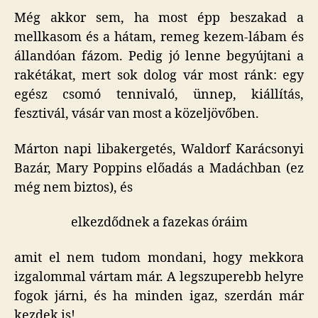
Még akkor sem, ha most épp beszakad a
mellkasom és a hátam, remeg kezem-lábam és
állandóan fázom. Pedig jó lenne begyújtani a
rakétákat, mert sok dolog vár most ránk: egy
egész csomó tennivaló, ünnep, kiállítás,
fesztivál, vásár van most a közeljövőben.
Márton napi libakergetés, Waldorf Karácsonyi
Bazár, Mary Poppins előadás a Madáchban (ez
még nem biztos), és
elkezdődnek a fazekas óráim
amit el nem tudom mondani, hogy mekkora
izgalommal vártam már. A legszuperebb helyre
fogok járni, és ha minden igaz, szerdán már
kezdek is!