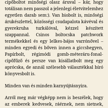
cipőboltot minőségi olasz áruval – kár, hogy
totálisan nem passzol a jelenlegi életvitelemhez
egyetlen darab sem:). Van biobolt is, minőségi
árukészlettel, közösségi csudapalota kávéval és
gyerekruha turkálóval, kézzel készített
szappannal. Csinos boltocska patchwork
termékekkel és egy lelkes-bájos varrónővel –
minden egyedi és bőven innen a giccshegyen,
Papírbolt, régimódi gomb-méteráru-fonal-
cipőfűző és persze van kisállatbolt meg egy
aprócska, de annál szélesebb választékkal bíró
könyvesbolt is.
Minden van és minden karnyújtásnyira.
Arról meg már végképp nem is beszélek, hogy
az emberek kedvesek, ráérnek, nem sietnek,