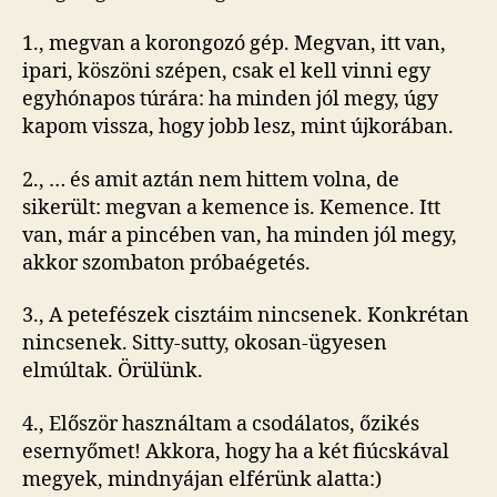
de
cím
1., megvan a korongozó gép. Megvan, itt van,
beje
ipari, köszöni szépen, csak el kell vinni egy
egyhónapos túrára: ha minden jól megy, úgy
kapom vissza, hogy jobb lesz, mint újkorában.
2., … és amit aztán nem hittem volna, de
sikerült: megvan a kemence is. Kemence. Itt
van, már a pincében van, ha minden jól megy,
akkor szombaton próbaégetés.
3., A petefészek cisztáim nincsenek. Konkrétan
nincsenek. Sitty-sutty, okosan-ügyesen
elmúltak. Örülünk.
4., Először használtam a csodálatos, őzikés
esernyőmet! Akkora, hogy ha a két fiúcskával
megyek, mindnyájan elférünk alatta:)