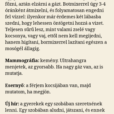
főzni, aztán elzárni a gázt. Botmixerrel úgy 3-4
óránként átmixelni, és folyamatosan engedni
fel vízzel: ilyenkor már érdemes két lábasba
szedni, hogy lehessen öntögetni hozzá a vizet.
Teljesen sűrű lesz, mint valami zselé vagy
kocsonya, vagy vaj, ettől nem kell megijedni,
hanem higítani, bormixerrel lazítani egészen a
mosógél állagig.
Mammográfia:
kemény. Ultrahangra
menjetek, az gyorsabb. Ha nagy gáz van, az is
mutatja.
Esernyő
: a férjem kocsijában van, majd
mutatom, ha megjön.
Új hír:
a gyerekek egy szobában szeretnének
lenni. Egy szobában aludni, játszani, és ennek