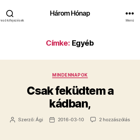
Három Hónap
reső kifejezések
Menü
Címke:
Egyéb
Kategóriák
MINDENNAPOK
Csak feküdtem a
kádban,
Csa
Szerző:
Ági
2016-03-10
2 hozzászólás
Bejegyzés
Bejegyzés
fek
szerzője
dátuma
a
kádb