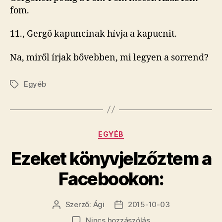
fom.
11., Gergő kapuncinak hívja a kapucnit.
Na, miről írjak bővebben, mi legyen a sorrend?
Egyéb
Címkék
Kategóriák
EGYÉB
Ezeket könyvjelzőztem a
Facebookon:
Szerző:
Ági
2015-10-03
Bejegyzés
Bejegyzés
szerzője
dátuma
a(z)
Nincs hozzászólás