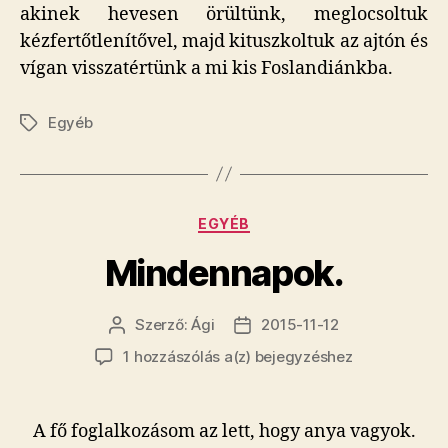
akinek hevesen örültünk, meglocsoltuk
kézfertőtlenítővel, majd kituszkoltuk az ajtón és
vígan visszatértünk a mi kis Foslandiánkba.
Egyéb
Címkék
Kategóriák
EGYÉB
Mindennapok.
Szerző:
Ági
2015-11-12
Bejegyzés
Bejegyzés
szerzője
dátuma
Mindennapok.
1 hozzászólás a(z)
bejegyzéshez
A fő foglalkozásom az lett, hogy anya vagyok.