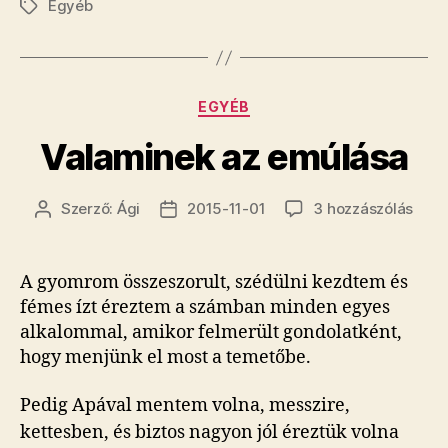
Egyéb
Címkék
Kategóriák
EGYÉB
Valaminek az emúlása
Vala
Szerző:
Ági
2015-11-01
3 hozzászólás
Bejegyzés
Bejegyzés
az
szerzője
dátuma
emúl
című
A gyomrom összeszorult, szédülni kezdtem és
beje
fémes ízt éreztem a számban minden egyes
alkalommal, amikor felmerült gondolatként,
hogy menjünk el most a temetőbe.
Pedig Apával mentem volna, messzire,
kettesben, és biztos nagyon jól éreztük volna