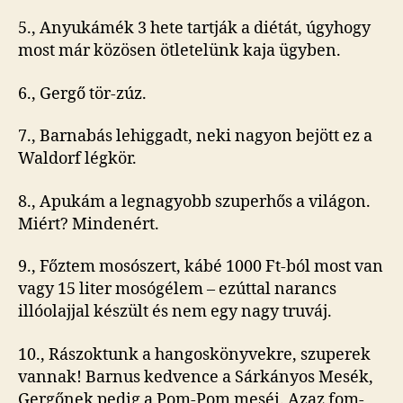
5., Anyukámék 3 hete tartják a diétát, úgyhogy
most már közösen ötletelünk kaja ügyben.
6., Gergő tör-zúz.
7., Barnabás lehiggadt, neki nagyon bejött ez a
Waldorf légkör.
8., Apukám a legnagyobb szuperhős a világon.
Miért? Mindenért.
9., Főztem mosószert, kábé 1000 Ft-ból most van
vagy 15 liter mosógélem – ezúttal narancs
illóolajjal készült és nem egy nagy truváj.
10., Rászoktunk a hangoskönyvekre, szuperek
vannak! Barnus kedvence a Sárkányos Mesék,
Gergőnek pedig a Pom-Pom meséi. Azaz fom-