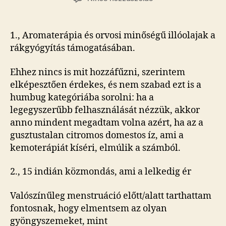
Ezeket
könyvjelzőztem
a
1., Aromaterápia és orvosi minőségű illóolajak a
Facebookon:
rákgyógyítás támogatásában.
bejegyzéshez
Ehhez nincs is mit hozzáfűzni, szerintem
elképesztően érdekes, és nem szabad ezt is a
humbug kategóriába sorolni: ha a
legegyszerűbb felhasználását nézzük, akkor
anno mindent megadtam volna azért, ha az a
gusztustalan citromos domestos íz, ami a
kemoterápiát kíséri, elmúlik a számból.
2., 15 indián közmondás, ami a lelkedig ér
Valószínűleg menstruáció előtt/alatt tarthattam
fontosnak, hogy elmentsem az olyan
gyöngyszemeket, mint