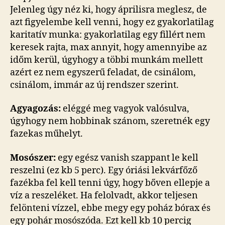
Jelenleg úgy néz ki, hogy áprilisra meglesz, de
azt figyelembe kell venni, hogy ez gyakorlatilag
karitatív munka: gyakorlatilag egy fillért nem
keresek rajta, max annyit, hogy amennyibe az
időm kerül, úgyhogy a többi munkám mellett
azért ez nem egyszerű feladat, de csinálom,
csinálom, immár az új rendszer szerint.
Agyagozás:
eléggé meg vagyok valósulva,
úgyhogy nem hobbinak szánom, szeretnék egy
fazekas műhelyt.
Mosószer:
egy egész vanish szappant le kell
reszelni (ez kb 5 perc). Egy óriási lekvárfőző
fazékba fel kell tenni úgy, hogy bőven ellepje a
víz a reszeléket. Ha felolvadt, akkor teljesen
felönteni vízzel, ebbe megy egy poház bórax és
egy pohár mosószóda. Ezt kell kb 10 percig