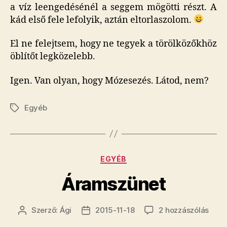
a víz leengedésénél a seggem mögötti részt. A
kád első fele lefolyik, aztán eltorlaszolom.
El ne felejtsem, hogy ne tegyek a törölközőkhöz
öblítőt legközelebb.
Igen. Van olyan, hogy Mózesezés. Látod, nem?
Egyéb
Címkék
Kategóriák
EGYÉB
Áramszünet
Áram
Szerző:
Ági
2015-11-18
2 hozzászólás
Bejegyzés
Bejegyzés
című
szerzője
dátuma