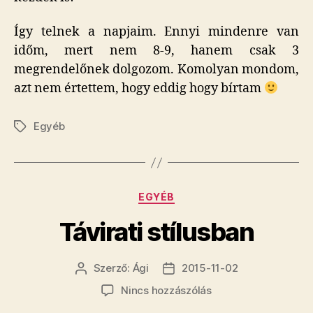
Így telnek a napjaim. Ennyi mindenre van
időm, mert nem 8-9, hanem csak 3
megrendelőnek dolgozom. Komolyan mondom,
azt nem értettem, hogy eddig hogy bírtam
Egyéb
Címkék
Kategóriák
EGYÉB
Távirati stílusban
Szerző:
Ági
2015-11-02
Bejegyzés
Bejegyzés
szerzője
dátuma
a(z)
Nincs hozzászólás
Távirati