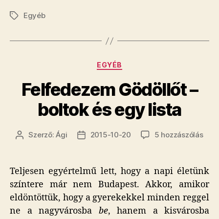
Egyéb
Címkék
Kategóriák
EGYÉB
Felfedezem Gödöllőt –
boltok és egy lista
Fel
Szerző:
Ági
2015-10-20
5 hozzászólás
Bejegyzés
Bejegyzés
Gödö
szerzője
dátuma
–
bolt
Teljesen egyértelmű lett, hogy a napi életünk
és
színtere már nem Budapest. Akkor, amikor
egy
eldöntöttük, hogy a gyerekekkel minden reggel
lista
cím
ne a nagyvárosba
be
, hanem a kisvárosba