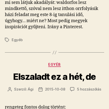
mi sem látjuk akadályát: waldorfos lesz
mindkettő, szóval nem lesz itthon orrfolyásik
házi feladat meg este 8-ig tanulási idő,
úgyhogy… miért ne? Most pedig megyek
inspirációt gyűjteni. Irány a Pinterest.
Egyéb
Címkék
Kategóriák
EGYÉB
Elszaladt ez a hét, de
Elsz
Szerző:
Ági
2015-10-08
5 hozzászólás
Bejegyzés
Bejegyzés
ez
szerzője
dátuma
a
hét,
rengeteg fontos dolog történt: