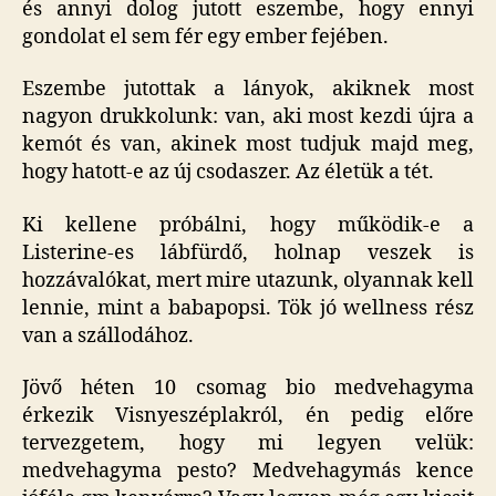
és annyi dolog jutott eszembe, hogy ennyi
cím
gondolat el sem fér egy ember fejében.
beje
Eszembe jutottak a lányok, akiknek most
nagyon drukkolunk: van, aki most kezdi újra a
kemót és van, akinek most tudjuk majd meg,
hogy hatott-e az új csodaszer. Az életük a tét.
Ki kellene próbálni, hogy működik-e a
Listerine-es lábfürdő, holnap veszek is
hozzávalókat, mert mire utazunk, olyannak kell
lennie, mint a babapopsi. Tök jó wellness rész
van a szállodához.
Jövő héten 10 csomag bio medvehagyma
érkezik Visnyeszéplakról, én pedig előre
tervezgetem, hogy mi legyen velük:
medvehagyma pesto? Medvehagymás kence