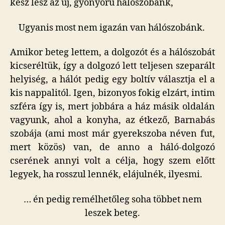
kész lesz az új, gyönyörű hálószobánk,
Ugyanis most nem igazán van hálószobánk.
Amikor beteg lettem, a dolgozót és a hálószobát
kicseréltük, így a dolgozó lett teljesen szeparált
helyiség, a hálót pedig egy boltív választja el a
kis nappalitól. Igen, bizonyos fokig elzárt, intim
szféra így is, mert jobbára a ház másik oldalán
vagyunk, ahol a konyha, az étkező, Barnabás
szobája (ami most már gyerekszoba néven fut,
mert közös) van, de anno a háló-dolgozó
cserének annyi volt a célja, hogy szem előtt
legyek, ha rosszul lennék, elájulnék, ilyesmi.
… én pedig remélhetőleg soha többet nem
leszek beteg.