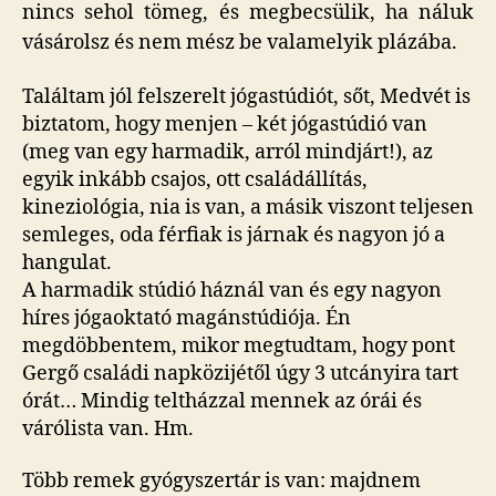
nincs sehol tömeg, és megbecsülik, ha náluk
vásárolsz és nem mész be valamelyik plázába.
Találtam jól felszerelt jógastúdiót, sőt, Medvét is
biztatom, hogy menjen – két jógastúdió van
(meg van egy harmadik, arról mindjárt!), az
egyik inkább csajos, ott családállítás,
kineziológia, nia is van, a másik viszont teljesen
semleges, oda férfiak is járnak és nagyon jó a
hangulat.
A harmadik stúdió háznál van és egy nagyon
híres jógaoktató magánstúdiója. Én
megdöbbentem, mikor megtudtam, hogy pont
Gergő családi napközijétől úgy 3 utcányira tart
órát… Mindig teltházzal mennek az órái és
várólista van. Hm.
Több remek gyógyszertár is van: majdnem