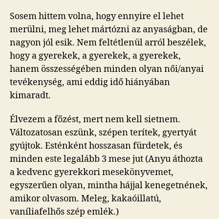
Sosem hittem volna, hogy ennyire el lehet
merülni, meg lehet mártózni az anyaságban, de
nagyon jól esik. Nem feltétlenül arról beszélek,
hogy a gyerekek, a gyerekek, a gyerekek,
hanem összességében minden olyan női/anyai
tevékenység, ami eddig idő hiányában
kimaradt.
Élvezem a főzést, mert nem kell sietnem.
Változatosan eszünk, szépen terítek, gyertyát
gyújtok. Esténként hosszasan fürdetek, és
minden este legalább 3 mese jut (Anyu áthozta
a kedvenc gyerekkori mesekönyvemet,
egyszerűen olyan, mintha hájjal kenegetnének,
amikor olvasom. Meleg, kakaóillatú,
vaníliafelhős szép emlék.)