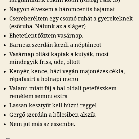
megtanulunk zoknit kötni (röhögj csak :D)
Nagyon élvezem a háromcentis hajamat
Csereberéltem egy csomó ruhát a gyerekeknek
(esőruha. Nálunk az a sláger)
Ehetetlent főztem vasárnap.
Barnesz szerdán kezdi a néptáncot
Vasárnap oltást kaptak a kutyák, most
mindegyik friss, üde, oltott
Kenyér, kence, házi vegán majonézes cékla,
répafasírt a holnapi menü
Valami miatt fáj a bal oldali petefészkem –
remélem semmi extra
Lassan kesztyűt kell húzni reggel
Gergő szerdán a bölcsiben alszik
Nem jut más az eszembe.