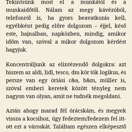
Tekintsünk most el a munkától és a
munkaidőtől. Nálam az megy kávézóból,
telefonról is, ha gyors beavatkozás kell,
egyébként pedig előre dolgozom – éjjel, késő
este, hajnalban, napközben, mindig, amikor
időm van, szóval a mikor dolgozom kérdést
hagyjuk.
Koncentráljunk az elintézendő dolgokra: azt
hiszem az aldi, lidl, tesco, dm kör tök logikus, és
persze van egy óriási c&a, h&m, müller is,
szóval emberi keretek között tényleg nem
nagyon van olyan, amit ne tudnék megoldani.
Aztán ahogy marad fél órácskám, és megyek
vissza a kocsihoz, úgy fedeztem/fedezem fel itt-
ott ezt a városkát. Találtam egészen elképesztő