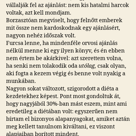
vállalják fel az ajánlást: nem kis hatalmi harcok
voltak, azt kell mondjam.
Borzasztóan megviselt, hogy felnőtt emberek
mit össze nem kardoskodnak egy ajánlásért,
nagyon nehéz időszak volt.
Furcsa lenne, ha mindenféle orvosi ajánlás
nélkül menne ki egy ilyen könyv, és én ebben
nem értem be akárkivel: azt szerettem volna,
ha senki nem tolakodik oda
utólag,
csak olyan,
aki fogta a kezem végig és benne volt nyakig a
munkában.
Nagyon sokat változott, szigorodott a diéta a
kezdetekhez képest. Pont most gondoltuk át,
hogy nagyjából 30%-ban mást eszem, mint ami
eredetileg a diétában volt: egyszerűen nem
bírtam el bizonyos alapanyagokat, amiket aztán
meg kellett tanulnom kiváltani, ez viszont
alapjaiban borított mindent.