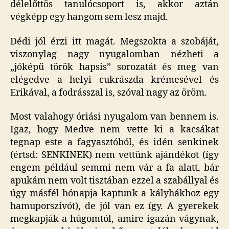
délelőttös tanulócsoport is, akkor aztán
végképp egy hangom sem lesz majd.
Dédi jól érzi itt magát. Megszokta a szobáját,
viszonylag nagy nyugalomban nézheti a
„jóképű török hapsis” sorozatát és meg van
elégedve a helyi cukrászda krémesével és
Erikával, a fodrásszal is, szóval nagy az öröm.
Most valahogy óriási nyugalom van bennem is.
Igaz, hogy Medve nem vette ki a kacsákat
tegnap este a fagyasztóból, és idén senkinek
(értsd: SENKINEK) nem vettünk ajándékot (így
engem például semmi nem vár a fa alatt, bár
apukám nem volt tisztában ezzel a szabállyal és
úgy másfél hónapja kaptunk a kályhákhoz egy
hamuporszívót), de jól van ez így. A gyerekek
megkapják a húgomtól, amire igazán vágynak,