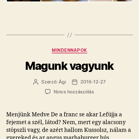
Kategóriák
MINDENNAPOK
Magunk vagyunk
Szerző:
Ági
2016-12-27
Bejegyzés
Bejegyzés
szerzője
dátuma
a(z)
Nincs hozzászólás
Magunk
vagyunk
bejegyzéshez
Menjünk Medve De a franc se akar Lefújja a
fejemet a szél, látod? Nem, mert egy alacsony
stöpszli vagy, de azért hallom Kussolsz, nálam a
gyereked és az angus marhaburger hús