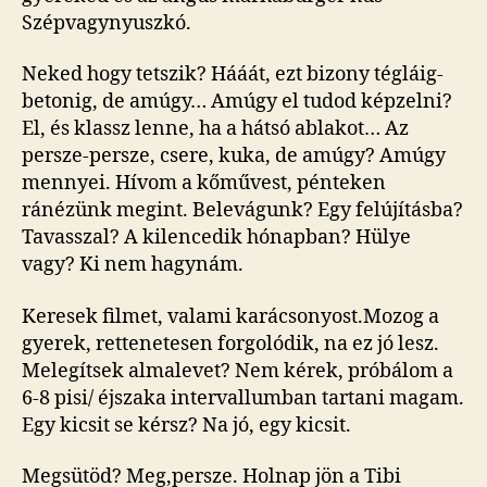
Szépvagynyuszkó.
Neked hogy tetszik? Hááát, ezt bizony tégláig-
betonig, de amúgy… Amúgy el tudod képzelni?
El, és klassz lenne, ha a hátsó ablakot… Az
persze-persze, csere, kuka, de amúgy? Amúgy
mennyei. Hívom a kőművest, pénteken
ránézünk megint. Belevágunk? Egy felújításba?
Tavasszal? A kilencedik hónapban? Hülye
vagy? Ki nem hagynám.
Keresek filmet, valami karácsonyost.Mozog a
gyerek, rettenetesen forgolódik, na ez jó lesz.
Melegítsek almalevet? Nem kérek, próbálom a
6-8 pisi/ éjszaka intervallumban tartani magam.
Egy kicsit se kérsz? Na jó, egy kicsit.
Megsütöd? Meg,persze. Holnap jön a Tibi