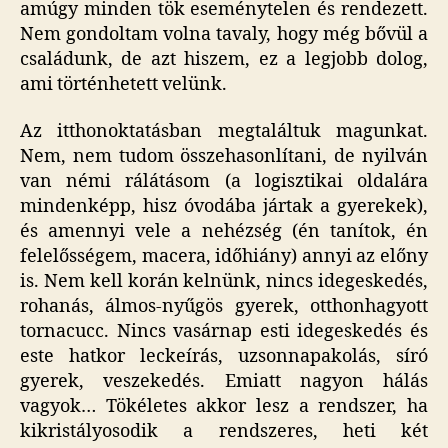
amúgy minden tök eseménytelen és rendezett.
Nem gondoltam volna tavaly, hogy még bővül a
családunk, de azt hiszem, ez a legjobb dolog,
ami történhetett velünk.
Az itthonoktatásban megtaláltuk magunkat.
Nem, nem tudom összehasonlítani, de nyilván
van némi rálátásom (a logisztikai oldalára
mindenképp, hisz óvodába jártak a gyerekek),
és amennyi vele a nehézség (én tanítok, én
felelősségem, macera, időhiány) annyi az előny
is. Nem kell korán kelnünk, nincs idegeskedés,
rohanás, álmos-nyűgös gyerek, otthonhagyott
tornacucc. Nincs vasárnap esti idegeskedés és
este hatkor leckeírás, uzsonnapakolás, síró
gyerek, veszekedés. Emiatt nagyon hálás
vagyok… Tökéletes akkor lesz a rendszer, ha
kikristályosodik a rendszeres, heti két