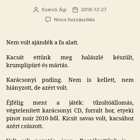
Szerző:
Ági
2016-12-27
Bejegyzés
Bejegyzés
szerzője
dátuma
a(z)
Nincs hozzászólás
Te
figyelj,
ez
Nem volt ajándék a fa alatt.
jó
volt
Kacsát ettünk meg halászlé készült,
így.
krumplipüré és mártás.
bejegyzéshez
Karácsonyi puding. Nem is kellett, nem
hiányzott, de azért volt.
Éjfélig ment a játék: tűzoltóállomás,
végtelenített karácsonyi CD, forralt bor, etyeki
pinot noir 2010-ből. Kicsit savas volt, kacsához
azért csúszott.