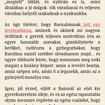
„megtelt” táblát, és nyilván ez is, -mint
általában a jó dolgok- tök váratlanul és teljesen
váratlan helyről szakadnak a nyakunkba.
Az úgy történt, hogy Barnabásnak
lett egy
levelezőtársa
, aminek és akinek mi nagyon
örültünk: a gyerek teljesen motiváltan írta az
egyre hosszabb szavakat, gömbölyítette a
betűket, radírozta a girbegurbákat, hogy
Karolina minél szebbet olvashasson majd… és
egyre többször kérte, hogy mutassam meg neki
megint a kislány képeit: amin a levelét bontja,
amin szépen néz, amin ő a legszebb, amin az a
gyönyörű mosolya van.
Igen, jól érzed, eljött a fiamnál az első kis
gyerekszerelem ideje, és ez az egész tapasztalás
olyan messzire repítette az egész családot, hogy