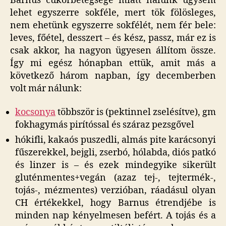
Barnus cukorbetegsége miatt nálunk úgysem
lehet egyszerre sokféle, mert tök fölösleges,
nem ehetünk egyszerre sokfélét, nem fér bele:
leves, főétel, desszert – és kész, passz, már ez is
csak akkor, ha nagyon ügyesen állítom össze.
Így mi egész hónapban ettük, amit más a
következő három napban, így decemberben
volt már nálunk:
kocsonya
többször is (pektinnel zselésítve), gm
fokhagymás pirítóssal és száraz pezsgővel
hókifli, kakaós puszedli, almás pite karácsonyi
fűszerekkel, bejgli, zserbó, hólabda, diós patkó
és linzer is – és ezek mindegyike sikerült
gluténmentes+vegán (azaz tej-, tejtermék-,
tojás-, mézmentes) verzióban, ráadásul olyan
CH értékekkel, hogy Barnus étrendjébe is
minden nap kényelmesen befért. A tojás és a