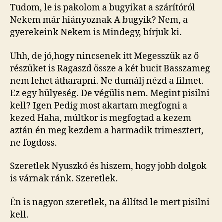
Tudom, le is pakolom a bugyikat a szárítóról
Nekem már hiányoznak A bugyik? Nem, a
gyerekeink Nekem is Mindegy, bírjuk ki.
Uhh, de jó,hogy nincsenek itt Megesszük az ő
részüket is Ragaszd össze a két bucit Basszameg
nem lehet átharapni. Ne dumálj nézd a filmet.
Ez egy hülyeség. De végülis nem. Megint pisilni
kell? Igen Pedig most akartam megfogni a
kezed Haha, múltkor is megfogtad a kezem
aztán én meg kezdem a harmadik trimesztert,
ne fogdoss.
Szeretlek Nyuszkó és hiszem, hogy jobb dolgok
is várnak ránk. Szeretlek.
Én is nagyon szeretlek, na állítsd le mert pisilni
kell.