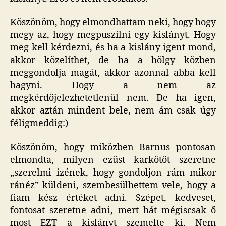
Köszönöm, hogy elmondhattam neki, hogy hogy
megy az, hogy megpuszilni egy kislányt. Hogy
meg kell kérdezni, és ha a kislány igent mond,
akkor közelíthet, de ha a hölgy közben
meggondolja magát, akkor azonnal abba kell
hagyni. Hogy a nem az
megkérdőjelezhetetlenül nem. De ha igen,
akkor aztán mindent bele, nem ám csak úgy
féligmeddig:)
Köszönöm, hogy miközben Barnus pontosan
elmondta, milyen ezüst karkötőt szeretne
„szerelmi izének, hogy gondoljon rám mikor
ránéz” küldeni, szembesülhettem vele, hogy a
fiam kész értéket adni. Szépet, kedveset,
fontosat szeretne adni, mert hát mégiscsak ő
most EZT a kislányt szemelte ki. Nem