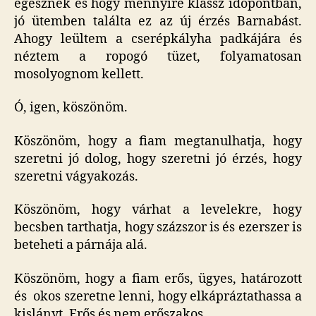
egésznek és hogy mennyire klassz időpontban,
jó ütemben találta ez az új érzés Barnabást.
Ahogy leültem a cserépkályha padkájára és
néztem a ropogó tüzet, folyamatosan
mosolyognom kellett.
Ó, igen, köszönöm.
Köszönöm, hogy a fiam megtanulhatja, hogy
szeretni jó dolog, hogy szeretni jó érzés, hogy
szeretni vágyakozás.
Köszönöm, hogy várhat a levelekre, hogy
becsben tarthatja, hogy százszor is és ezerszer is
beteheti a párnája alá.
Köszönöm, hogy a fiam erős, ügyes, határozott
és okos szeretne lenni, hogy elkápráztathassa a
kislányt. Erős és nem erőszakos.