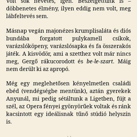
Volt sok nevetés, igen. Beszélgettünk is –
döbbenetes élmény, ilyen eddig nem volt, meg
lábfeltevés sem.
Másnap vegán majonézes krumplisaláta és diós
bundába forgatott pulykamell csíkok,
varázslóköpeny, varázslósapka és fa összerakós
játék. A kisvödör, ami a szetthez volt már nincs
meg, Gergő rákucorodott és
be-le-szart.
Máig
nem derült ki az apropó.
Még egy meglehetősen kényelmetlen családi
ebéd (vendégségbe mentünk), aztán gyerekek
Anyunál, mi pedig sétáltunk a Ligetben, fújt a
szél, az Opera fényei gyönyörűek voltak és ránk
kacsintott egy ideálisnak tűnő stúdió helyszín
is.