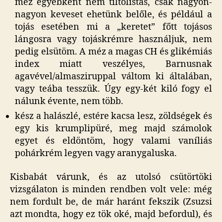
méz egyébként nem tiltólistás, csak nagyon-
nagyon keveset ehetünk belőle, és például a
tojás esetében mi a „keretet” főtt tojásos
lángosra vagy tojáskrémre használjuk, nem
pedig elsütöm. A méz a magas CH és glikémiás
index miatt veszélyes, Barnusnak
agavével/almasziruppal váltom ki általában,
vagy teába tesszük. Úgy egy-két kiló fogy el
nálunk évente, nem több.
kész a halászlé, estére kacsa lesz, zöldségek és
egy kis krumplipüré, meg majd számolok
egyet és eldöntöm, hogy valami vaníliás
pohárkrém legyen vagy aranygaluska.
Kisbabát várunk, és az utolsó csütörtöki
vizsgálaton is minden rendben volt vele: még
nem fordult be, de már haránt fekszik (Zsuzsi
azt mondta, hogy ez tök oké, majd befordul), és