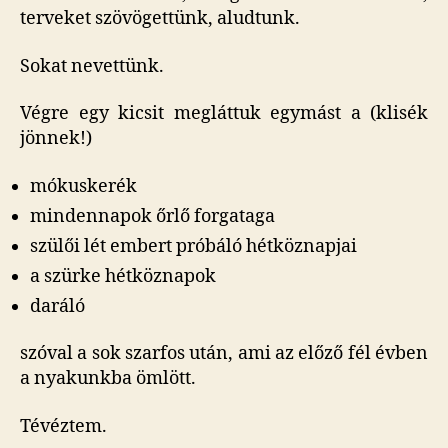
terveket szövögettünk, aludtunk.
Sokat nevettünk.
Végre egy kicsit megláttuk egymást a (klisék
jönnek!)
mókuskerék
mindennapok őrlő forgataga
szülői lét embert próbáló hétköznapjai
a szürke hétköznapok
daráló
szóval a sok szarfos után, ami az előző fél évben
a nyakunkba ömlött.
Tévéztem.