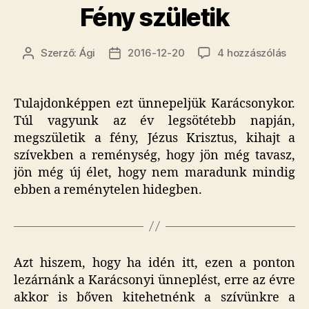
Fény születik
Fén
Szerző:
Ági
2016-12-20
4 hozzászólás
Bejegyzés
Bejegyzés
szüle
szerzője
dátuma
cím
beje
Tulajdonképpen ezt ünnepeljük Karácsonykor.
Túl vagyunk az év legsötétebb napján,
megszületik a fény, Jézus Krisztus, kihajt a
szívekben a reménység, hogy jön még tavasz,
jön még új élet, hogy nem maradunk mindig
ebben a reménytelen hidegben.
Azt hiszem, hogy ha idén itt, ezen a ponton
lezárnánk a Karácsonyi ünneplést, erre az évre
akkor is bőven kitehetnénk a szívünkre a