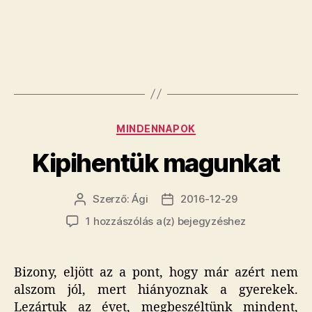
Kategóriák
MINDENNAPOK
Kipihentük magunkat
Szerző:
Ági
2016-12-29
Bejegyzés
Bejegyzés
szerzője
dátuma
Kipihentük
1 hozzászólás a(z)
bejegyzéshez
magunkat
Bizony, eljött az a pont, hogy már azért nem
alszom jól, mert hiányoznak a gyerekek.
Lezártuk az évet, megbeszéltünk mindent,