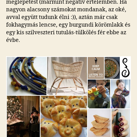
meglepetést (mármint negatív értelemben. Ha
nagyon alacsony számokat mondanak, az oké,
avval együtt tudunk élni :)), aztán már csak
fokhagymás lencse, egy burgundi körömlakk és
egy kis szilveszteri tutulás-tülkölés fér ebbe az
évbe.