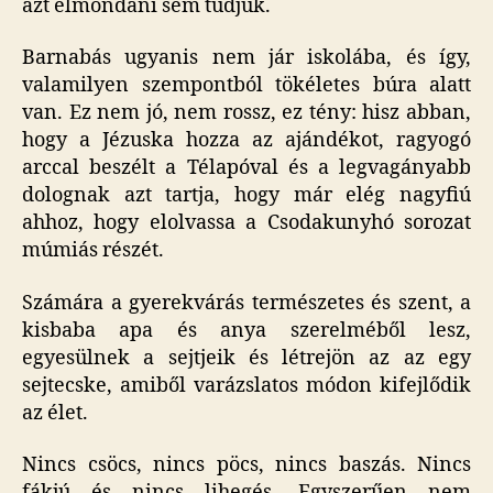
azt elmondani sem tudjuk.
Barnabás ugyanis nem jár iskolába, és így,
valamilyen szempontból tökéletes búra alatt
van. Ez nem jó, nem rossz, ez tény: hisz abban,
hogy a Jézuska hozza az ajándékot, ragyogó
arccal beszélt a Télapóval és a legvagányabb
dolognak azt tartja, hogy már elég nagyfiú
ahhoz, hogy elolvassa a Csodakunyhó sorozat
múmiás részét.
Számára a gyerekvárás természetes és szent, a
kisbaba apa és anya szerelméből lesz,
egyesülnek a sejtjeik és létrejön az az egy
sejtecske, amiből varázslatos módon kifejlődik
az élet.
Nincs csöcs, nincs pöcs, nincs baszás. Nincs
fákjú és nincs lihegés. Egyszerűen nem