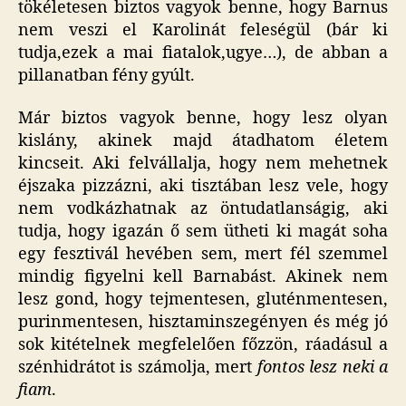
tökéletesen biztos vagyok benne, hogy Barnus
nem veszi el Karolinát feleségül (bár ki
tudja,ezek a mai fiatalok,ugye…), de abban a
pillanatban fény gyúlt.
Már biztos vagyok benne, hogy lesz olyan
kislány, akinek majd átadhatom életem
kincseit. Aki felvállalja, hogy nem mehetnek
éjszaka pizzázni, aki tisztában lesz vele, hogy
nem vodkázhatnak az öntudatlanságig, aki
tudja, hogy igazán ő sem ütheti ki magát soha
egy fesztivál hevében sem, mert fél szemmel
mindig figyelni kell Barnabást. Akinek nem
lesz gond, hogy tejmentesen, gluténmentesen,
purinmentesen, hisztaminszegényen és még jó
sok kitételnek megfelelően főzzön, ráadásul a
szénhidrátot is számolja, mert
fontos lesz neki a
fiam
.