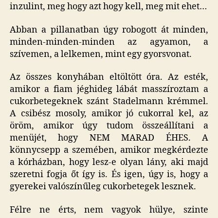
inzulint, meg hogy azt hogy kell, meg mit ehet…
Abban a pillanatban úgy robogott át minden,
minden-minden-minden az agyamon, a
szívemen, a lelkemen, mint egy gyorsvonat.
Az összes konyhában eltöltött óra. Az esték,
amikor a fiam jéghideg lábát masszíroztam a
cukorbetegeknek szánt Stadelmann krémmel.
A csibész mosoly, amikor jó cukorral kel, az
öröm, amikor úgy tudom összeállítani a
menüjét, hogy NEM MARAD ÉHES. A
könnycsepp a szemében, amikor megkérdezte
a kórházban, hogy lesz-e olyan lány, aki majd
szeretni fogja őt így is. És igen, úgy is, hogy a
gyerekei valószínűleg cukorbetegek lesznek.
Félre ne érts, nem vagyok hülye, szinte