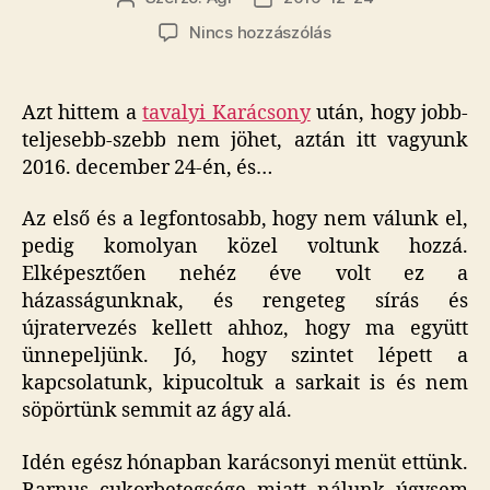
szerzője
dátuma
a(z)
Nincs hozzászólás
Szintet
léptünk
bejegyzéshez
Azt hittem a
tavalyi Karácsony
után, hogy jobb-
teljesebb-szebb nem jöhet, aztán itt vagyunk
2016. december 24-én, és…
Az első és a legfontosabb, hogy nem válunk el,
pedig komolyan közel voltunk hozzá.
Elképesztően nehéz éve volt ez a
házasságunknak, és rengeteg sírás és
újratervezés kellett ahhoz, hogy ma együtt
ünnepeljünk. Jó, hogy szintet lépett a
kapcsolatunk, kipucoltuk a sarkait is és nem
söpörtünk semmit az ágy alá.
Idén egész hónapban karácsonyi menüt ettünk.