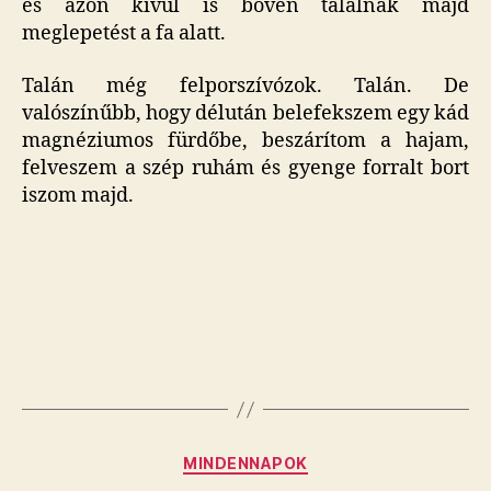
és azon kívül is bőven találnak majd
meglepetést a fa alatt.
Talán még felporszívózok. Talán. De
valószínűbb, hogy délután belefekszem egy kád
magnéziumos fürdőbe, beszárítom a hajam,
felveszem a szép ruhám és gyenge forralt bort
iszom majd.
Kategóriák
MINDENNAPOK