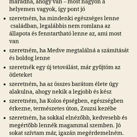
maradna, ahogy van – most nagyon a
helyemen vagyok, így pont jó
szeretném, ha mindenki egészséges lenne
családban, legalábbis nem romlana az
állapota és fenntartható lenne az, ami most
van
szeretném, ha Medve megtalálná a számítását
és boldog lenne
szeretnék egy új tetoválást, már gyűjtöm az
ötleteket
szeretném, ha az összes barátom élete úgy
alakulna, ahogy nekik a legjobb és kész
szeretném, ha Kolos épségben, egészségben
érkezne, természetes úton, Zsuzsi kezébe
szeretném, ha sokkal elnézőbb, kedvesebb és
megértőbb lennék magammal szemben. Jó
sokat szívtam már, igazán megérdemelném.