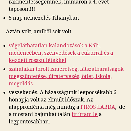
rákmentességemnek, immáron a 4. évet
taposom!!!
5 nap nemezelés Tihanyban
Aztán volt, amiből sok volt
végeláthatatlan kalandozások a Káli-
medencében, szenvedések a cukorral és a
kezdeti rosszullétekkel
számtalan törölt ismeretség, látszatbarátságok
megszüntetése, újratervezés, ötlet, iskola,
megoldás
veszekedés. A házasságunk legpocsékabb 6
hónapja volt az elmúlt időszak. Az
alapprobléma még mindig a
PIROS LABDA
, de
a mostani bajunkat talán
itt írtam le
a
legpontosabban.