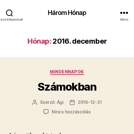
Három Hónap
reső kifejezések
Menü
Hónap:
2016. december
Kategóriák
MINDENNAPOK
Számokban
Szerző:
Ági
2016-12-31
Bejegyzés
Bejegyzés
szerzője
dátuma
a(z)
Nincs hozzászólás
Számokban
bejegyzéshez