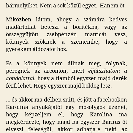
bármelyiket. Nem a sok közül egyet. Hanem őt.
Miközben látom, ahogy a számára kedves
madártollat beteszi a borítékba, vagy az
összegyűjtött zsebpénzén matricát vesz,
könnyek szöknek a szemembe, hogy a
gyerekem áldozatot hoz.
És a könnyek nem állnak meg, folynak,
peregnek az arcomon, mert
eljátszhatom a
gondolattal
, hogy a fiamból egyszer majd derék
férfi lehet. Hogy egyszer majd boldog lesz.
… és akkor ma délben snitt, és jött a facebookon
Karolina anyukájától egy mosolygós üzenet,
hogy képzeljem el, hogy Karolina ma
megkérdezte, hogy majd ha egyszer Barnus őt
elveszi feleségül, akkor adhatja-e neki az