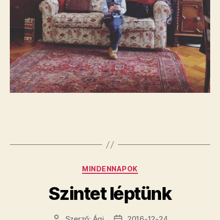
Kategóriák
MINDENNAPOK
Szintet léptünk
Szerző:
Ági
2016-12-24
Bejegyzés
Bejegyzés