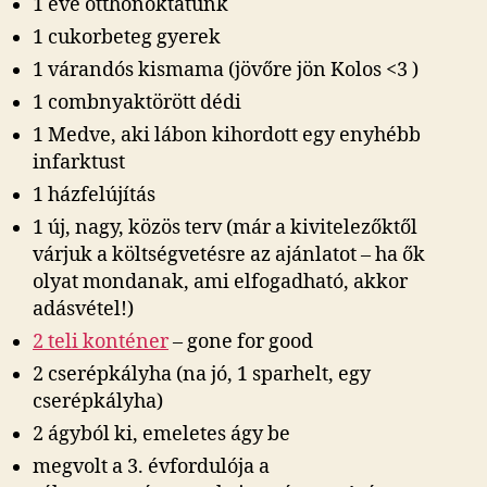
1 éve otthonoktatunk
1 cukorbeteg gyerek
1 várandós kismama (jövőre jön Kolos <3 )
1 combnyaktörött dédi
1 Medve, aki lábon kihordott egy enyhébb
infarktust
1 házfelújítás
1 új, nagy, közös terv (már a kivitelezőktől
várjuk a költségvetésre az ajánlatot – ha ők
olyat mondanak, ami elfogadható, akkor
adásvétel!)
2 teli konténer
– gone for good
2 cserépkályha (na jó, 1 sparhelt, egy
cserépkályha)
2 ágyból ki, emeletes ágy be
megvolt a 3. évfordulója a