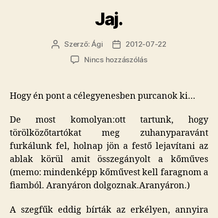
Jaj.
Szerző:
Ági
2012-07-22
Bejegyzés
Bejegyzés
szerzője
dátuma
a(z)
Nincs hozzászólás
Jaj.
bejegyzéshez
Hogy én pont a célegyenesben purcanok ki…
De most komolyan:ott tartunk, hogy
törölközőtartókat meg zuhanyparavánt
furkálunk fel, holnap jön a festő lejavítani az
ablak körül amit összegányolt a kőműves
(memo: mindenképp kőművest kell faragnom a
fiamból. Aranyáron dolgoznak.Aranyáron.)
A szegfűk eddig bírták az erkélyen, annyira