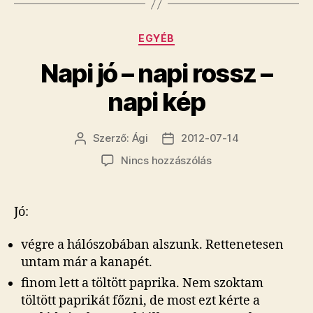
Kategóriák
EGYÉB
Napi jó – napi rossz –
napi kép
Szerző:
Ági
2012-07-14
Bejegyzés
Bejegyzés
szerzője
dátuma
a(z)
Nincs hozzászólás
Napi
jó
–
Jó:
napi
rossz
végre a hálószobában alszunk. Rettenetesen
–
untam már a kanapét.
napi
finom lett a töltött paprika. Nem szoktam
kép
bejegyzéshez
töltött paprikát főzni, de most ezt kérte a