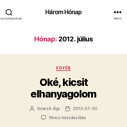
Három Hónap
reső kifejezések
Menü
Hónap:
2012. július
Kategóriák
EGYÉB
Oké, kicsit
elhanyagolom
Szerző:
Ági
2012-07-30
Bejegyzés
Bejegyzés
szerzője
dátuma
a(z)
Nincs hozzászólás
Oké,