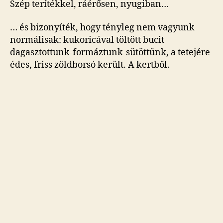
Egyéb
Címkék
Miről olvasnál?