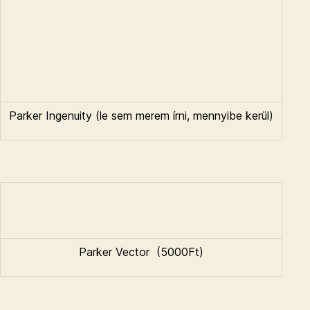
Parker Vector (5000Ft)
Egyéb
Címkék
Kategóriák
EGYÉB
Szuperhatékonyság,