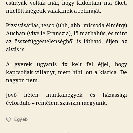
csúnyák voltak már, hogy kidobtam ma őket,
mielőtt kiégetik valakinek a retináját.
Pizsivásárlás, tesco (uhh, ahh, micsoda élmény)
Auchan (vive le Franszia), lö marhahús, és mint
az összefüggéstelenségből is látható, éljen az
alvás is.
A gyerek ugyanis 4x kelt fel éjjel, hogy
kapcsoljak villanyt, mert hihi, ott a kiscica. De
nagyon nem.
Jövő héten munkahegyek és házassági
évforduló – remélem szusizni megyünk.
Egyéb
Címkék