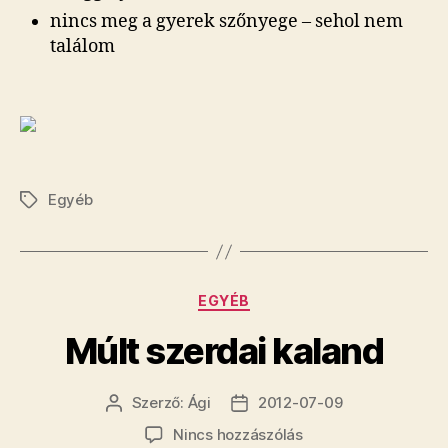
nincs meg a gyerek szőnyege – sehol nem
találom
Egyéb
Címkék
Kategóriák
EGYÉB
Múlt szerdai kaland
Szerző:
Ági
2012-07-09
Bejegyzés
Bejegyzés
szerzője
dátuma
a(z)
Nincs hozzászólás