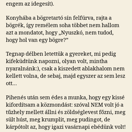
Tegnap délben letettük a gyereket, mi pedig
kifeküdtünk napozni, olyan volt, mintha
nyaralnánk:), csak a kiszedett ablakhalom nem
kellett volna, de sebaj, majd egyszer az sem lesz
ott…
Pihenés után sem édes a munka, hogy egy kissé
kifordítsam a közmondást: szóval NEM volt jó a
tűzhely mellett állni és zöldséglevest főzni, meg
sült húst, meg krumplit, meg pudingot, de
kárpótolt az, hogy igazi vasárnapi ebédünk volt!
Szép terítékkel, ráérősen, nyugiban…
… és bizonyíték, hogy tényleg nem vagyunk
normálisak: kukoricával töltött bucit
dagasztottunk-formáztunk-sütöttünk, a tetejére
édes, friss zöldborsó került. A kertből.