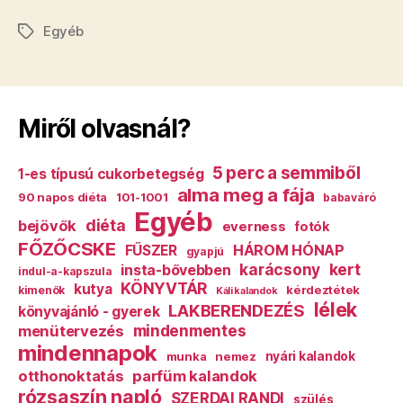
5 perc a semmiből
1-es típusú cukorbetegség
alma meg a fája
90 napos diéta
101-1001
babaváró
Egyéb
diéta
bejövők
everness
fotók
FŐZŐCSKE
HÁROM HÓNAP
FŰSZER
gyapjú
karácsony
kert
insta-bővebben
indul-a-kapszula
KÖNYVTÁR
kutya
kérdeztétek
kimenők
Káli kalandok
lélek
LAKBERENDEZÉS
könyvajánló - gyerek
mindenmentes
menütervezés
mindennapok
munka
nemez
nyári kalandok
otthonoktatás
parfüm kalandok
rózsaszín napló
SZERDAI RANDI
szülés
TAVASZI KALANDOK
talán azért...
így könnyebb lesz
TŰ-PAPÍR-OLLÓ
waldorf
új életmód
ötdolog
Korábbi bejegyzések