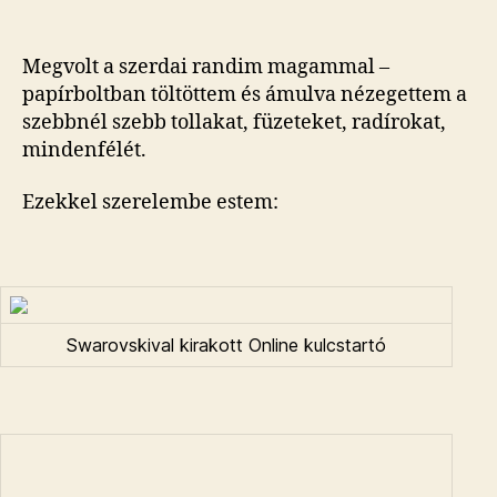
Múlt
szerdai
kaland
Megvolt a szerdai randim magammal –
bejegyzéshez
papírboltban töltöttem és ámulva nézegettem a
szebbnél szebb tollakat, füzeteket, radírokat,
mindenfélét.
Ezekkel szerelembe estem:
Swarovskival kirakott Online kulcstartó
Parker Ingenuity (le sem merem írni, menny