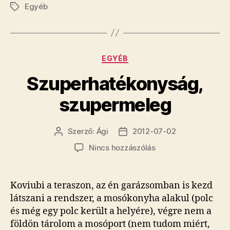
szupermeleg
Szerző:
Ági
2012-07-02
Bejegyzés
Bejegyzés
szerzője
dátuma
a(z)
Nincs hozzászólás
Szuperhatékonyság,
szupermeleg
bejegyzéshez
Koviubi a teraszon, az én garázsomban is kezd
látszani a rendszer, a mosókonyha alakul (polc
és még egy polc került a helyére), végre nem a
földön tárolom a mosóport (nem tudom miért,
engem az idegesít).
Konyhába a bögretartó sín felfúrva, rajta a
bögrék, így remélem soha többet nem hallom
azt a mondatot, hogy „Nyuszkó, nem tudod,
hogy hol van egy bögre?”