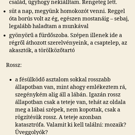
család, úgyhogy nekiálltam. Rengeteg lett.
süt a nap, megyünk homokozót venni. Reggel
óta borús volt az ég, egészen mostanáig – sebaj,
legalább haladtam a munkával
gyönyörű a fürdőszoba. Szépen illenek ide a
régről áthozott szerelvényeink, a csaptelep, az
akasztók, a törölközőtartó
Rossz:
a fésülködő asztalom sokkal rosszabb
állapotban van, mint ahogy emlékeztem rá,
szegénykém alig áll a lábán. Igazán rossz
állapotban csak a teteje van, tehát az oldala
meg a lábai szépek, nem kopottak, csak a
rögzítésük rossz. A teteje azonban
katasztrófa. Valamit ki kell találni: mozaik?
Üveggolyók?