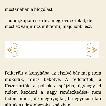
kicsit
elhanyagolom
mostanában a blogolást.
bejegyzéshez
Tudom,kapom is érte a megrovó sorokat, de
most ez van,nincs mit tenni, majd jobb lesz.
Felkerült a konyhába az elszívó,bár még nem
működik, nincs bekötve. A fedőtartók, a
fűszertartók, a polcok a spájzba, úgyhogy el
tudom kezdeni a nagy rendezkedést- nem
tudom miért, de megnyugtat, ha egymás után
állnak a tejesdobozok a spájzban.