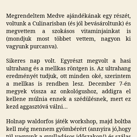
Megrendeltem Medve ajándékának egy részét,
voltunk a Culinarisban (és jól bevásároltunk) és
megvettem a szokásos vitaminjainkat is
(mondjuk most többet vettem, nagyon ki
vagyunk purcanva).
Sikeres nap volt. Egyrészt megvolt a hasi
ultrahang és a mellkas röntgen is. Az ultrahang
eredményét tudjuk, ott minden oké, szerintem
a mellkas is rendben lesz. December 7-én
megyek vissza az onkológushoz, addigra el
kellene múlnia ennek a szédülésnek, mert ez
kezd aggasztóvá válni…
Holnap waldorfos játék workshop, majd boltba
kell még mennem gyömbérért (annyira jó,hogy
túl vagyunk a gyulladásos időszakon!) és szálas