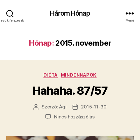
Három Hónap
reső kifejezések
Menü
Hónap:
2015. november
Kategóriák
DIÉTA
MINDENNAPOK
Hahaha. 87/57
Szerző:
Ági
2015-11-30
Bejegyzés
Bejegyzés
szerzője
dátuma
a(z)
Nincs hozzászólás
Hahaha.
87/57
bejegyzéshez