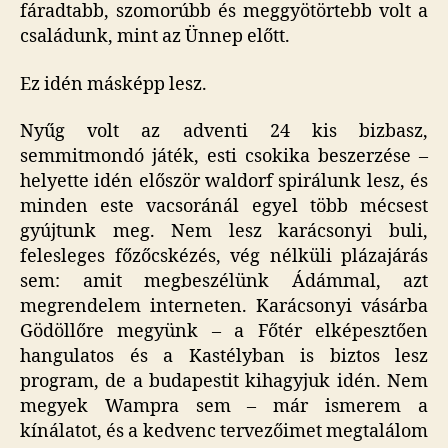
fáradtabb, szomorúbb és meggyötörtebb volt a
családunk, mint az Ünnep előtt.
Ez idén másképp lesz.
Nyűg volt az adventi 24 kis bizbasz,
semmitmondó játék, esti csokika beszerzése –
helyette idén először waldorf spirálunk lesz, és
minden este vacsoránál egyel több mécsest
gyújtunk meg. Nem lesz karácsonyi buli,
felesleges főzőcskézés, vég nélküli plázajárás
sem: amit megbeszélünk Ádámmal, azt
megrendelem interneten. Karácsonyi vásárba
Gödöllőre megyünk – a Főtér elképesztően
hangulatos és a Kastélyban is biztos lesz
program, de a budapestit kihagyjuk idén. Nem
megyek Wampra sem – már ismerem a
kínálatot, és a kedvenc tervezőimet megtalálom