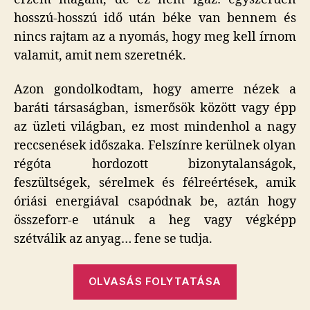
hosszú-hosszú idő után béke van bennem és
nincs rajtam az a nyomás, hogy meg kell írnom
valamit, amit nem szeretnék.
Azon gondolkodtam, hogy amerre nézek a
baráti társaságban, ismerősök között vagy épp
az üzleti világban, ez most mindenhol a nagy
reccsenések időszaka. Felszínre kerülnek olyan
régóta hordozott bizonytalanságok,
feszültségek, sérelmek és félreértések, amik
óriási energiával csapódnak be, aztán hogy
összeforr-e utánuk a heg vagy végképp
szétválik az anyag… fene se tudja.
„Megkönnye
OLVASÁS FOLYTATÁSA