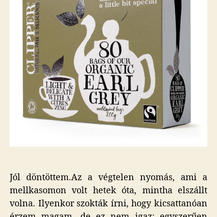
Jól döntöttem.Az a végtelen nyomás, ami a
mellkasomon volt hetek óta, mintha elszállt
volna. Ilyenkor szokták írni, hogy kicsattanóan
érzem magam, de ez nem igaz: egyszerűen