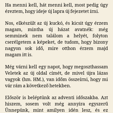
Ha menni kell, hát menni kell, most pedig úgy
éreztem, hogy ideje új lapra új fejezetet írni.
Nos, elkészült az új kuckó, és kicsit úgy érzem
magam, mintha új házat avatnék: még
semminek nem találom a helyét, folyton
cserélgetem a képeket, de tudom, hogy bizony
nagyon sok idő, mire otthon érzem majd
magam itt is.
Még várni kell egy napot, hogy megoszthassam
Veletek az új oldal címét, de mivel újra lázas
vagyok (hm. HM.), van időm összeírni, hogy mi
vár rám a következő hetekben.
Először is beléptünk az adventi időszakba. Azt
hiszem, sosem volt még annyira egyszerű
Ünnepünk, mint amilyen idén lesz, és ez