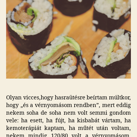
Olyan vicces,hogy hasraütésre beírtam múltkor,
hogy „és a vérnyomásom rendben”, mert eddig
nekem soha de soha nem volt semmi gondom
vele: ha esett, ha fújt, ha kisbabát vártam, ha
kemoterápiát kaptam, ha műtét után voltam,
nekem mindig 120/80 volt a vérnyomásom.