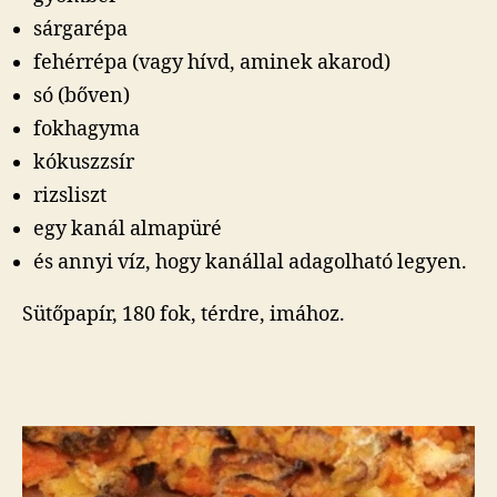
sárgarépa
fehérrépa (vagy hívd, aminek akarod)
só (bőven)
fokhagyma
kókuszzsír
rizsliszt
egy kanál almapüré
és annyi víz, hogy kanállal adagolható legyen.
Sütőpapír, 180 fok, térdre, imához.