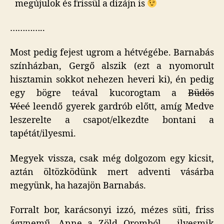
megújulok és frissül a dizájn is
…………..
Most pedig fejest ugrom a hétvégébe. Barnabás
színházban, Gergő alszik (ezt a nyomorult
hisztamin sokkot nehezen heveri ki), én pedig
egy bögre teával kucorogtam a
Büdös
Vécé
leendő gyerek gardrób előtt, amíg Medve
leszerelte a csapot/elkezdte bontani a
tapétát/ilyesmi.
Megyek vissza, csak még dolgozom egy kicsit,
aztán öltözködünk mert adventi vásárba
megyünk, ha hazajön Barnabás.
Forralt bor, karácsonyi izzó, mézes süti, friss
ágynemű, Anne a Zöld Oromból – ilyesmik