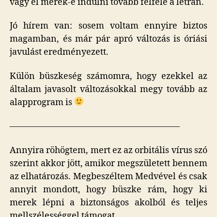
vagy el merek-e indulni tovább felfele a létrán.
Jó hírem van: sosem voltam ennyire biztos
magamban, és már pár apró változás is óriási
javulást eredményezett.
Külön büszkeség számomra, hogy ezekkel az
általam javasolt változásokkal megy tovább az
alapprogram is
———————————————————–
Annyira röhögtem, mert ez az orbitális vírus szó
szerint akkor jött, amikor megszületett bennem
az elhatározás. Megbeszéltem Medvével és csak
annyit mondott, hogy büszke rám, hogy ki
merek lépni a biztonságos akolból és teljes
mellszélességgel támogat.