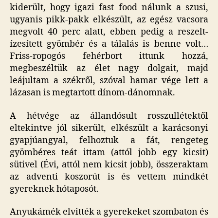
kiderült, hogy igazi fast food nálunk a szusi,
ugyanis pikk-pakk elkészült, az egész vacsora
megvolt 40 perc alatt, ebben pedig a reszelt-
ízesített gyömbér és a tálalás is benne volt…
Friss-ropogós fehérbort ittunk hozzá,
megbeszéltük az élet nagy dolgait, majd
leájultam a székről, szóval hamar vége lett a
lázasan is megtartott dínom-dánomnak.
A hétvége az állandósult rosszullétektől
eltekintve jól sikerült, elkészült a karácsonyi
gyapjúangyal, felhoztuk a fát, rengeteg
gyömbéres teát ittam (attól jobb egy kicsit)
sütivel (Évi, attól nem kicsit jobb), összeraktam
az adventi koszorút is és vettem mindkét
gyereknek hótaposót.
Anyukámék elvitték a gyerekeket szombaton és