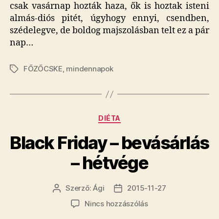
csak vasárnap hozták haza, ők is hoztak isteni
almás-diós pitét, úgyhogy ennyi, csendben,
szédelegve, de boldog majszolásban telt ez a pár
nap…
FŐZŐCSKE
,
mindennapok
Címkék
Kategóriák
DIÉTA
Black Friday – bevásárlás
– hétvége
Szerző:
Ági
2015-11-27
Bejegyzés
Bejegyzés
szerzője
dátuma
a(z)
Nincs hozzászólás
Black