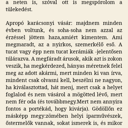
a neten is, szóval ott is megspórolom a
tülekedést.
Apropó karácsonyi vásár: majdnem minden
évben voltunk, és soha-soha nem azzal az
érzéssel jöttem haza,amiért kimentem. Ami
megmaradt, az a nyirkos, szemerkélő eső. A
tucat vagy épp nem tucat kerámiák -jelentősen
túlárazva. A megfáradt árusok, akik azt is zokon
veszik, ha megkérdezed, hányas méretnek felel
meg az adott akármi, mert minden ki van írva,
mindent csak olvasni kell, beszélni ne nagyon,
ha kiválasztottad, hát menj, mert csak a helyet
foglalod és nem vásárol a mögötted lévő, mert
nem fér oda (és továbbmegy.Mert nem annyira
fontos a portékád, hogy kivárja). Gödöllőn ez
másképp megy:zömében helyi iparművészek,
őstermelők vannak, sokat ismerek is, és mikor