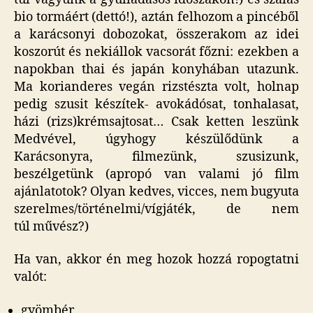
bio tormáért (dettó!), aztán felhozom a pincéből
a karácsonyi dobozokat, összerakom az idei
koszorút és nekiállok vacsorát főzni: ezekben a
napokban thai és japán konyhában utazunk.
Ma korianderes vegán rizstészta volt, holnap
pedig szusit készítek- avokádósat, tonhalasat,
házi (rizs)krémsajtosat… Csak ketten leszünk
Medvével, úgyhogy készülődünk a
Karácsonyra, filmezünk, szusizunk,
beszélgetünk (apropó van valami jó film
ajánlatotok? Olyan kedves, vicces, nem bugyuta
szerelmes/történelmi/vígjáték, de nem
túl művész?)
Ha van, akkor én meg hozok hozzá ropogtatni
valót:
gyömbér