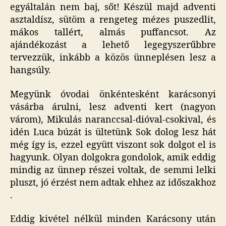
egyáltalán nem baj, sőt! Készül majd adventi
asztaldísz, sütöm a rengeteg mézes puszedlit,
mákos tallért, almás puffancsot. Az
ajándékozást a lehető legegyszerűbbre
tervezzük, inkább a közös ünneplésen lesz a
hangsúly.
Megyünk óvodai önkéntesként karácsonyi
vásárba árulni, lesz adventi kert (nagyon
várom), Mikulás naranccsal-dióval-csokival, és
idén Luca búzát is ültetünk Sok dolog lesz hát
még így is, ezzel együtt viszont sok dolgot el is
hagyunk. Olyan dolgokra gondolok, amik eddig
mindig az ünnep részei voltak, de semmi lelki
pluszt, jó érzést nem adtak ehhez az időszakhoz
.
Eddig kivétel nélkül minden Karácsony után