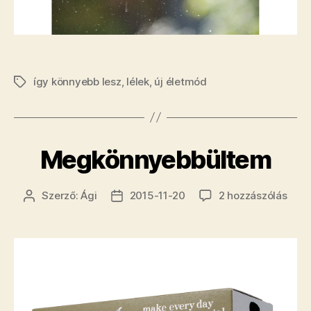
így könnyebb lesz
,
lélek
,
új életmód
Címkék
Megkönnyebbültem
Megk
Szerző:
Ági
2015-11-20
2 hozzászólás
Bejegyzés
Bejegyzés
című
szerzője
dátuma
beje