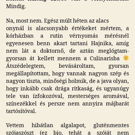
Mindig.
Na, most nem. Egész múlt héten az alacs
onynál is alacsonyabb értékeket mértem, a
kórházban a rutin vérnyomás mérésnél
egyenesen benn akart tartani Hajnika, amíg
nem lát a doktornő, de aztán meglógtam-
gyorsan át kellett mennem a Culinarisba
Átszédelegtem, bevásároltam, gyorsan
megállapítottam, hogy vannak nagyon szép és
nagyon tiszta, minőségi holmik, de a java olyan,
hogy inkább csak drága ritkaság, és ugyanúgy
tele van ízfokozóval, mesterséges aromával,
színezékkel és persze nem annyira májbarát
tartósítóval.
Vettem hibátlan algalapot, gluténmentes
szójaszószt (ez bio, tehát a szóját nem