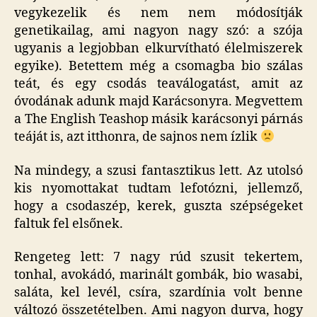
vegykezelik és nem nem módosítják
genetikailag, ami nagyon nagy szó: a szója
ugyanis a legjobban elkurvítható élelmiszerek
egyike). Betettem még a csomagba bio szálas
teát, és egy csodás teaválogatást, amit az
óvodának adunk majd Karácsonyra. Megvettem
a The English Teashop másik karácsonyi párnás
teáját is, azt itthonra, de sajnos nem ízlik
Na mindegy, a szusi fantasztikus lett. Az utolsó
kis nyomottakat tudtam lefotózni, jellemző,
hogy a csodaszép, kerek, guszta szépségeket
faltuk fel elsőnek.
Rengeteg lett: 7 nagy rúd szusit tekertem,
tonhal, avokádó, marinált gombák, bio wasabi,
saláta, kel levél, csíra, szardínia volt benne
változó összetételben. Ami nagyon durva, hogy