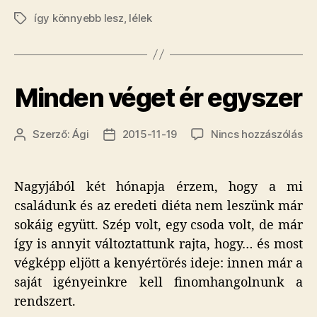
így könnyebb lesz
,
lélek
Címkék
Minden véget ér egyszer
a(z
Szerző:
Ági
2015-11-19
Nincs hozzászólás
Bejegyzés
Bejegyzés
Mi
szerzője
dátuma
vé
ér
Nagyjából két hónapja érzem, hogy a mi
eg
családunk és az eredeti diéta nem leszünk már
be
sokáig együtt. Szép volt, egy csoda volt, de már
így is annyit változtattunk rajta, hogy… és most
végképp eljött a kenyértörés ideje: innen már a
saját igényeinkre kell finomhangolnunk a
rendszert.