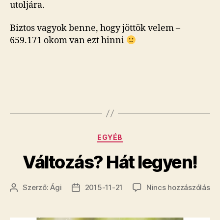
utoljára.
Biztos vagyok benne, hogy jöttök velem –
659.171 okom van ezt hinni
Kategóriák
EGYÉB
Változás? Hát legyen!
a(z
Szerző:
Ági
2015-11-21
Nincs hozzászólás
Bejegyzés
Bejegyzés
Vá
szerzője
dátuma
Há
le