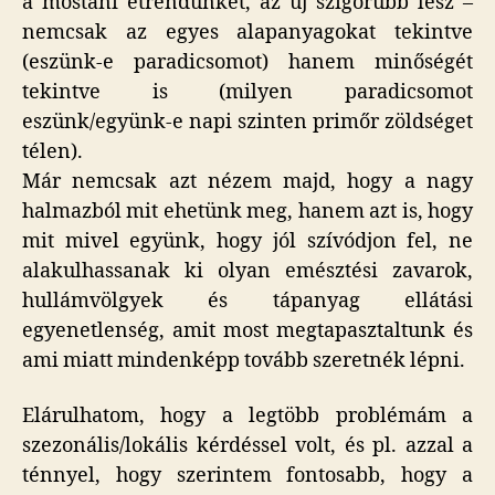
a mostani étrendünket, az új szigorúbb lesz –
nemcsak az egyes alapanyagokat tekintve
(eszünk-e paradicsomot) hanem minőségét
tekintve is (milyen paradicsomot
eszünk/együnk-e napi szinten primőr zöldséget
télen).
Már nemcsak azt nézem majd, hogy a nagy
halmazból mit ehetünk meg, hanem azt is, hogy
mit mivel együnk, hogy jól szívódjon fel, ne
alakulhassanak ki olyan emésztési zavarok,
hullámvölgyek és tápanyag ellátási
egyenetlenség, amit most megtapasztaltunk és
ami miatt mindenképp tovább szeretnék lépni.
Elárulhatom, hogy a legtöbb problémám a
szezonális/lokális kérdéssel volt, és pl. azzal a
ténnyel, hogy szerintem fontosabb, hogy a