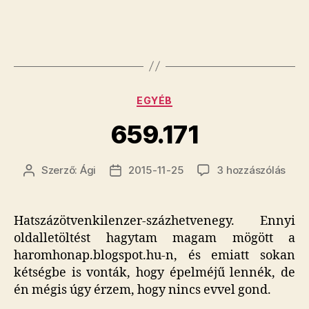
Kategóriák
EGYÉB
659.171
659.
Szerző:
Ági
2015-11-25
3 hozzászólás
Bejegyzés
Bejegyzés
cím
szerzője
dátuma
beje
Hatszázötvenkilenzer-százhetvenegy. Ennyi
oldalletöltést hagytam magam mögött a
haromhonap.blogspot.hu-n, és emiatt sokan
kétségbe is vonták, hogy épelméjű lennék, de
én mégis úgy érzem, hogy nincs evvel gond.