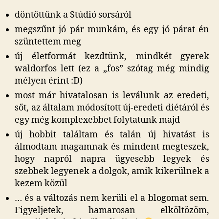
döntöttünk a Stúdió sorsáról
megszűnt jó pár munkám, és egy jó párat én
szüntettem meg
új életformát kezdtünk, mindkét gyerek
waldorfos lett (ez a „fos” szótag még mindig
mélyen érint :D)
most már hivatalosan is leválunk az eredeti,
sőt, az általam módosított új-eredeti diétáról és
egy még komplexebbet folytatunk majd
új hobbit találtam és talán új hivatást is
álmodtam magamnak és mindent megteszek,
hogy napról napra ügyesebb legyek és
szebbek legyenek a dolgok, amik kikerülnek a
kezem közül
… és a változás nem kerüli el a blogomat sem.
Figyeljetek, hamarosan elköltözöm,