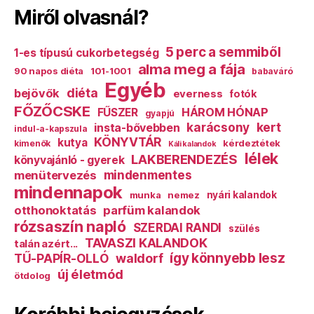
Miről olvasnál?
5 perc a semmiből
1-es típusú cukorbetegség
alma meg a fája
90 napos diéta
101-1001
babaváró
Egyéb
diéta
bejövők
everness
fotók
FŐZŐCSKE
HÁROM HÓNAP
FŰSZER
gyapjú
karácsony
kert
insta-bővebben
indul-a-kapszula
KÖNYVTÁR
kutya
kérdeztétek
kimenők
Káli kalandok
lélek
LAKBERENDEZÉS
könyvajánló - gyerek
mindenmentes
menütervezés
mindennapok
munka
nemez
nyári kalandok
otthonoktatás
parfüm kalandok
rózsaszín napló
SZERDAI RANDI
szülés
TAVASZI KALANDOK
talán azért...
így könnyebb lesz
TŰ-PAPÍR-OLLÓ
waldorf
új életmód
ötdolog