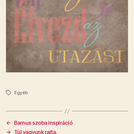
Egyéb
Címkék
←
Barnus szoba inspiráció
→
Túl vagyunk rajta.