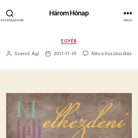
Három Hónap
reső kifejezések
Menü
Kategóriák
EGYÉB
a(z
Szerző:
Ági
2011-11-01
Nincs hozzászólás
Bejegyzés
Bejegyzés
be
szerzője
dátuma