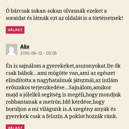
Ó bárcsak sokan-sokan olvasnák ezeket a
soraidat és látnák ezt az oldalát is a történetnek!
VÁLASZ
szerint:
Alix
2015-09-12 - 05:05
Én is sajnálom a gyerekeket,asszonyokat.De ők
csak bábok…ami mögötte van,ami az egészet
elindította:a nagyhatalmak játszmái,az iszlám
erőszakos terjeszkedése…Sajnálom,amikor
majd a jólelkű segítség is megéli,hogy mondjuk
robbantanak a metrón.Idő kérdése,hogy
boruljon a mi világunk is.A szegény anyák és
gyerekek csak a felszín.A poklot hozzák ránk.
VÁLASZ