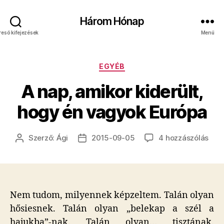
Három Hónap
reső kifejezések
Menü
Kategóriák
EGYÉB
A nap, amikor kiderült,
hogy én vagyok Európa
A
Szerző:
Ági
2015-09-05
4 hozzászólás
Bejegyzés
Bejegyzés
nap,
szerzője
dátuma
ami
kide
hog
én
Nem tudom, milyennek képzeltem. Talán olyan
vag
hősiesnek. Talán olyan „belekap a szél a
Eur
hajukba”-nak. Talán olyan… tisztának.