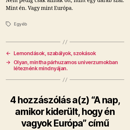
Nem pedig csak állnak ott, mint egy darab szar.
Mint én. Vagy mint Európa.
Egyéb
Címkék
←
Lemondások, szabályok, szokások
→
Olyan, mintha párhuzamos univerzumokban
léteznénk mindnyájan.
4 hozzászólás a(z) “A nap,
amikor kiderült, hogy én
vagyok Európa” című