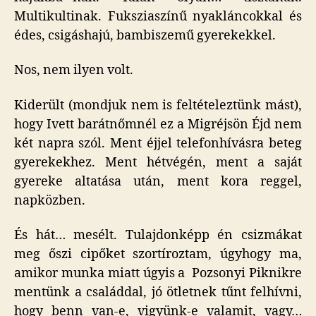
cím
Multikultinak. Fuksziaszínű nyakláncokkal és
bej
édes, csigáshajú, bambiszemű gyerekekkel.
Nos, nem ilyen volt.
Kiderült (mondjuk nem is feltételeztünk mást),
hogy Ivett barátnőmnél ez a Migréjsön Éjd nem
két napra szól. Ment éjjel telefonhívásra beteg
gyerekekhez. Ment hétvégén, ment a saját
gyereke altatása után, ment kora reggel,
napközben.
És hát… mesélt. Tulajdonképp én csizmákat
meg őszi cipőket szortíroztam, úgyhogy ma,
amikor munka miatt úgyis a Pozsonyi Piknikre
mentünk a családdal, jó ötletnek tűnt felhívni,
hogy benn van-e, vigyünk-e valamit, vagy…