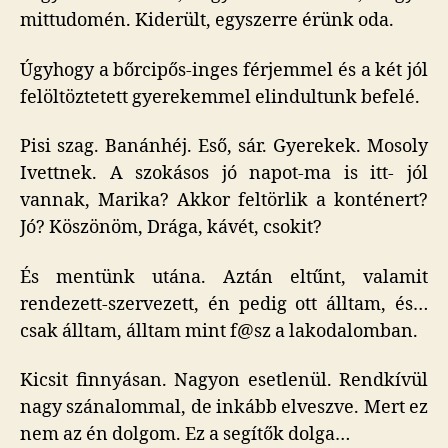
mittudomén. Kiderült, egyszerre érünk oda.
Úgyhogy a bőrcipős-inges férjemmel és a két jól
felöltöztetett gyerekemmel elindultunk befelé.
Pisi szag. Banánhéj. Eső, sár. Gyerekek. Mosoly
Ivettnek. A szokásos jó napot-ma is itt- jól
vannak, Marika? Akkor feltörlik a konténert?
Jó? Köszönöm, Drága, kávét, csokit?
És mentünk utána. Aztán eltűnt, valamit
rendezett-szervezett, én pedig ott álltam, és…
csak álltam, álltam mint f@sz a lakodalomban.
Kicsit finnyásan. Nagyon esetlenül. Rendkívül
nagy szánalommal, de inkább elveszve. Mert ez
nem az én dolgom. Ez a segítők dolga…