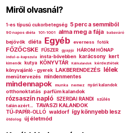
Miről olvasnál?
5 perc a semmiből
1-es típusú cukorbetegség
alma meg a fája
90 napos diéta
101-1001
babaváró
Egyéb
diéta
bejövők
everness
fotók
FŐZŐCSKE
HÁROM HÓNAP
FŰSZER
gyapjú
karácsony
kert
insta-bővebben
indul-a-kapszula
KÖNYVTÁR
kutya
kérdeztétek
kimenők
Káli kalandok
lélek
LAKBERENDEZÉS
könyvajánló - gyerek
mindenmentes
menütervezés
mindennapok
munka
nemez
nyári kalandok
otthonoktatás
parfüm kalandok
rózsaszín napló
SZERDAI RANDI
szülés
TAVASZI KALANDOK
talán azért...
így könnyebb lesz
TŰ-PAPÍR-OLLÓ
waldorf
új életmód
ötdolog