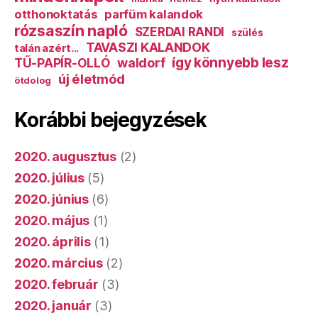
otthonoktatás
parfüm kalandok
rózsaszín napló
SZERDAI RANDI
szülés
TAVASZI KALANDOK
talán azért...
így könnyebb lesz
TŰ-PAPÍR-OLLÓ
waldorf
új életmód
ötdolog
Korábbi bejegyzések
2020. augusztus
(2)
2020. július
(5)
2020. június
(6)
2020. május
(1)
2020. április
(1)
2020. március
(2)
2020. február
(3)
2020. január
(3)