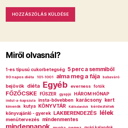
Miről olvasnál?
5 perc a semmiből
1-es típusú cukorbetegség
alma meg a fája
90 napos diéta
101-1001
babaváró
Egyéb
diéta
bejövők
everness
fotók
FŐZŐCSKE
HÁROM HÓNAP
FŰSZER
gyapjú
karácsony
kert
insta-bővebben
indul-a-kapszula
KÖNYVTÁR
kutya
kérdeztétek
kimenők
Káli kalandok
lélek
LAKBERENDEZÉS
könyvajánló - gyerek
mindenmentes
menütervezés
mindennapok
munka
nemez
nyári kalandok