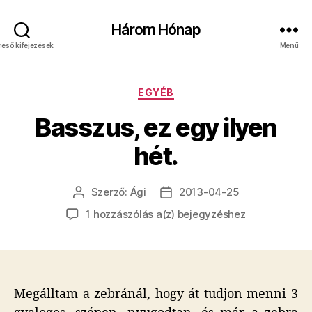
Három Hónap
reső kifejezések
Menü
Kategóriák
EGYÉB
Basszus, ez egy ilyen
hét.
Szerző:
Ági
2013-04-25
Bejegyzés
Bejegyzés
szerzője
dátuma
Basszus,
1 hozzászólás a(z)
bejegyzéshez
ez
egy
ilyen
hét.
Megálltam a zebránál, hogy át tudjon menni 3