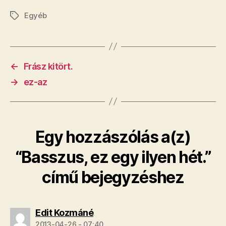
Egyéb
Címkék
←
Frász kitört.
→
ez-az
Egy hozzászólás a(z)
“Basszus, ez egy ilyen hét.”
című bejegyzéshez
szerint:
Edit Kozmáné
2013-04-26 - 07:40