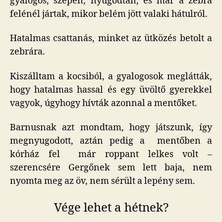
gyalogos, szépen, nyugodtan, és már a zebra
felénél jártak, mikor belém jött valaki hátulról.
Hatalmas csattanás, minket az ütközés betolt a
zebrára.
Kiszálltam a kocsiból, a gyalogosok meglátták,
hogy hatalmas hassal és egy üvöltő gyerekkel
vagyok, úgyhogy hívták azonnal a mentőket.
Barnusnak azt mondtam, hogy játszunk, így
megnyugodott, aztán pedig a mentőben a
kórház fel már roppant lelkes volt –
szerencsére Gergőnek sem lett baja, nem
nyomta meg az öv, nem sérült a lepény sem.
Vége lehet a hétnek?