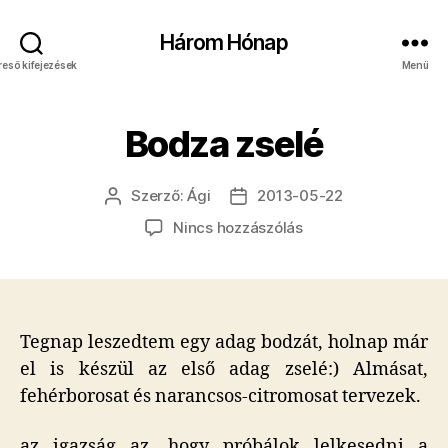
Három Hónap
reső kifejezések
Menü
Bodza zselé
Szerző:
Ági
2013-05-22
Bejegyzés
Bejegyzés
szerzője
dátuma
a(z)
Nincs hozzászólás
Bodza
zselé
bejegyzéshez
Tegnap leszedtem egy adag bodzát, holnap már
el is készül az első adag zselé:) Almásat,
fehérborosat és narancsos-citromosat tervezek.
az igazság az, hogy próbálok lelkesedni a