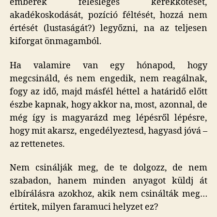
emberek felesleges kerékkötését,
akadékoskodását, pozíció féltését, hozzá nem
értését (lustaságát?) legyőzni, na az teljesen
kiforgat önmagamból.
Ha valamire van egy hónapod, hogy
megcsináld, és nem engedik, nem reagálnak,
fogy az idő, majd másfél héttel a határidő előtt
észbe kapnak, hogy akkor na, most, azonnal, de
még így is magyarázd meg lépésről lépésre,
hogy mit akarsz, engedélyeztesd, hagyasd jóvá –
az rettenetes.
Nem csinálják meg, de te dolgozz, de nem
szabadon, hanem minden anyagot küldj át
elbírálásra azokhoz, akik nem csinálták meg…
értitek, milyen faramuci helyzet ez?