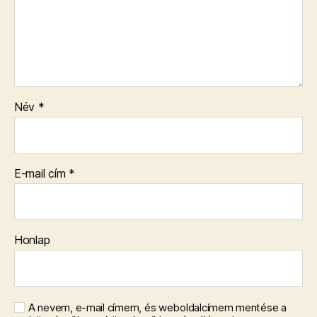
Név
*
E-mail cím
*
Honlap
A nevem, e-mail címem, és weboldalcímem mentése a