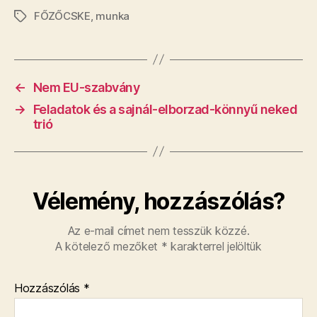
FŐZŐCSKE
,
munka
Címkék
←
Nem EU-szabvány
→
Feladatok és a sajnál-elborzad-könnyű neked
trió
Vélemény, hozzászólás?
Az e-mail címet nem tesszük közzé.
A kötelező mezőket
*
karakterrel jelöltük
Hozzászólás
*