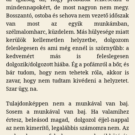
mindennapokért, de most nagyon nem megy.
Bosszantó, ostoba és sehova nem vezető időszak
van most az egyik munkámban,
szélmalomharc, küzdelem. Más hülyesége miatt
kerülök kellemetlen helyzetbe, dolgozom
feleslegesen és ami még ennél is szörnyűbb: a
kedvemért más is feleslegesen
dolgozik/dolgozott hiába. Ég a pofámról a bőr, és
bár tudom, hogy nem tehetek róla, akkor is
zavar, hogy nem tudtam kivédeni a helyzetet.
Szar ügy, na.
Tulajdonképpen nem a munkával van baj.
Sosem a munkával van baj. Ha valamihez
értesz, beleásod magad, dolgozol éjjel-nappal
az nem kimerítő, legalábbis számomra nem. Az