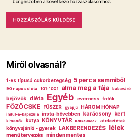
böngészőben a következő hozzászólásomhoz.
Miről olvasnál?
5 perc a semmiből
1-es típusú cukorbetegség
alma meg a fája
90 napos diéta
101-1001
babaváró
Egyéb
diéta
bejövők
everness
fotók
FŐZŐCSKE
HÁROM HÓNAP
FŰSZER
gyapjú
karácsony
kert
insta-bővebben
indul-a-kapszula
KÖNYVTÁR
kutya
kérdeztétek
kimenők
Káli kalandok
lélek
LAKBERENDEZÉS
könyvajánló - gyerek
mindenmentes
menütervezés