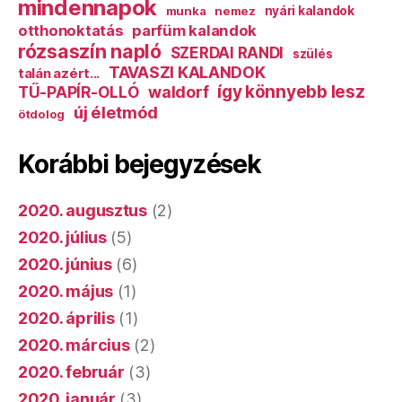
mindennapok
munka
nemez
nyári kalandok
otthonoktatás
parfüm kalandok
rózsaszín napló
SZERDAI RANDI
szülés
TAVASZI KALANDOK
talán azért...
így könnyebb lesz
TŰ-PAPÍR-OLLÓ
waldorf
új életmód
ötdolog
Korábbi bejegyzések
2020. augusztus
(2)
2020. július
(5)
2020. június
(6)
2020. május
(1)
2020. április
(1)
2020. március
(2)
2020. február
(3)
2020. január
(3)