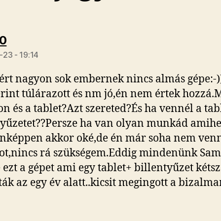
szerint:
70
23 - 19:14
ért nagyon sok embernek nincs almás gépe:-)
erint túlárazott és nm jó,én nem értek hozzá.
fon és a tablet?Azt szereted?És ha vennél a tab
tyűzetet??Persze ha van olyan munkád amihe
nképpen akkor oké,de én már soha nem ven
ot,nincs rá szükségem.Eddig mindenünk Sa
e ezt a gépet ami egy tablet+ billentyűzet kéts
tták az egy év alatt..kicsit megingott a bizalma