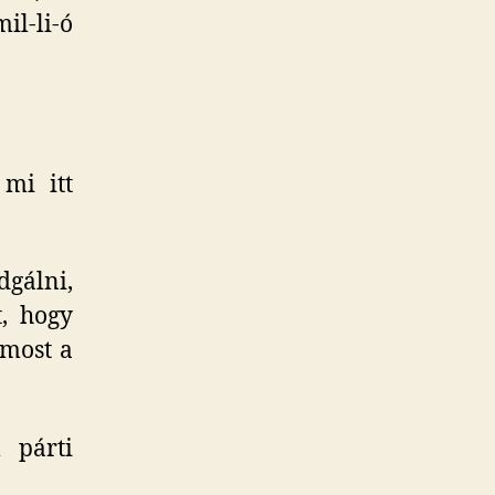
il-li-ó
mi itt
gálni,
, hogy
 most a
 párti