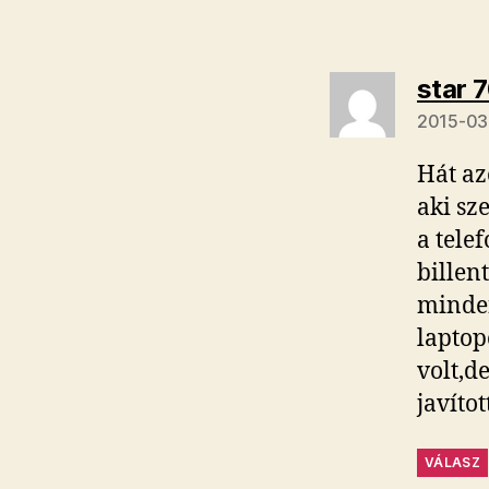
star 
2015-03-
Hát az
aki sz
a tele
billen
minde
laptop
volt,d
javíto
VÁLASZ