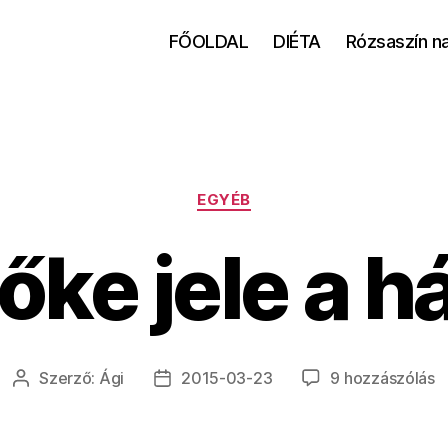
FŐOLDAL
DIÉTA
Rózsaszín n
Kategóriák
EGYÉB
ke jele a h
G
Szerző:
Ági
2015-03-23
9 hozzászólás
Bejegyzés
Bejegyzés
je
szerzője
dátuma
a