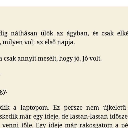
h
c
b
dig náthásan ülök az ágyban, és csak elké
 milyen volt az első napja.
 csak annyit mesélt, hogy jó. Jó volt.
-
gy.
klik a laptopom. Ez persze nem újkeletű 
skedik már egy ideje, de lassan-lassan idősze
 venni tőle. Egy ideje már rakosgatom a pé