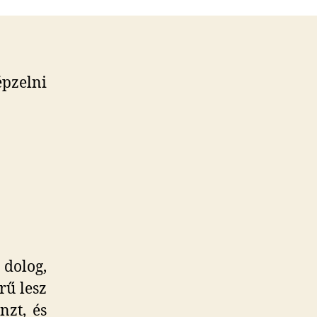
ázikó,
ímű
ejegyzéshez
pzelni
dolog,
rű lesz
nzt, és