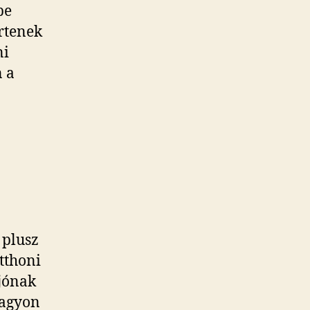
be
rtenek
ni
n a
 plusz
otthoni
 jónak
nagyon