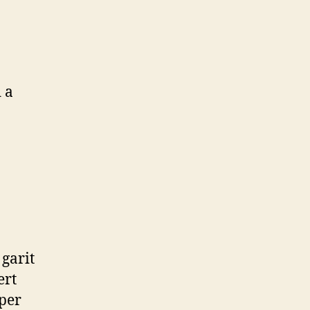
 a
 garit
ert
uper