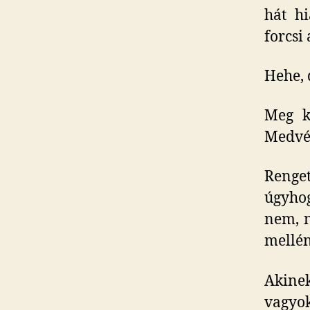
hát hi
forcsi
Hehe, 
Meg k
Medvé
Renge
úgyho
nem, n
mellén
Akine
vagyok