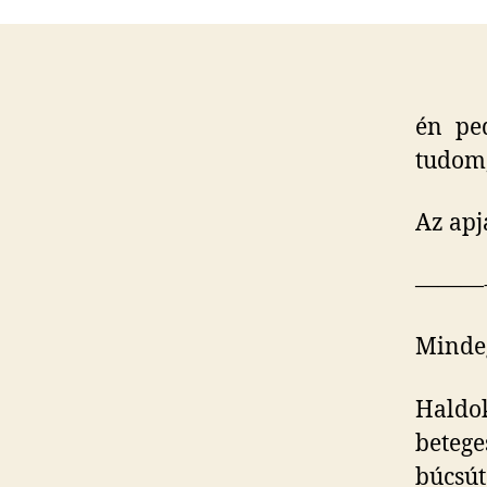
én pe
tudom,
Az apja
———
Minde
Haldo
betege
búcsút