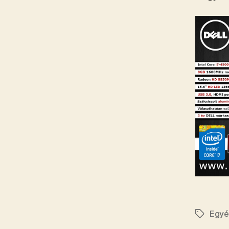
Egy
Címkék