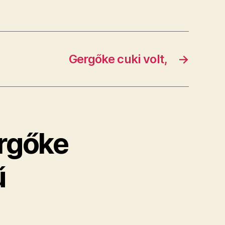
Gergőke cuki volt,
→
ergőke
ű