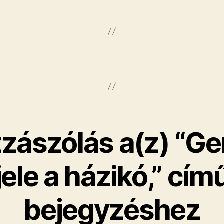
zászólás a(z) “G
jele a házikó,” cím
bejegyzéshez