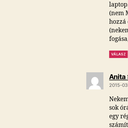
laptop
(nem M
hozzá 
(nekem
fogása
VÁLASZ
Anita
2015-03
Nekem 
sok ór
egy ré
számít