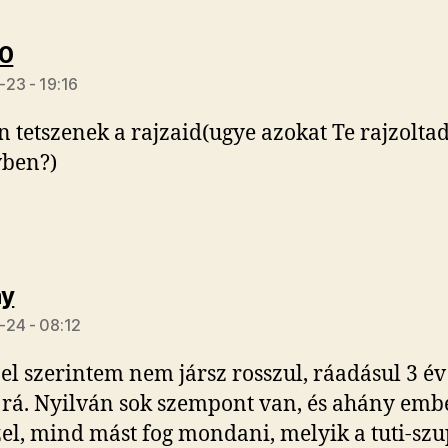
szerint:
70
23 - 19:16
 tetszenek a rajzaid(ugye azokat Te rajzoltad
ben?)
szerint:
ny
24 - 08:12
-el szerintem nem jársz rosszul, ráadásul 3 év
rá. Nyilván sok szempont van, és ahány emb
el, mind mást fog mondani, melyik a tuti-sz