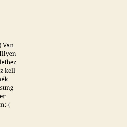
) Van
Milyen
lethez
z kell
nék
msung
zer
m:-(