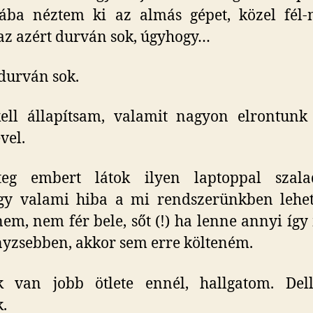
ába néztem ki az almás gépet, közel fél-m
 az azért durván sok, úgyhogy…
durván sok.
ell állapítsam, valamit nagyon elrontunk 
vel.
teg embert látok ilyen laptoppal szalad
gy valami hiba a mi rendszerünkben lehet
em, nem fér bele, sőt (!) ha lenne annyi így
yzsebben, akkor sem erre költeném.
k van jobb ötlete ennél, hallgatom. Dell
.