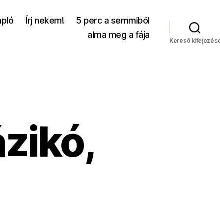
apló
Írj nekem!
5 perc a semmiből
alma meg a fája
Kereső kifejezés
ázikó,
ergőke
le