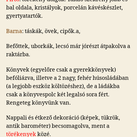
bal oldala, kristályok, porcelán kávéskészlet,
gyertyatartók.
Barna
: táskák, övek, cipők.a,
Befőttek, uborkák, lecsó már jórészt átpakolva a
raktárba.
Könyvek (egyelőre csak a gyerekkönyvek)
befóliázva, illetve a 2 nagy, fehér húsosládában
(a legjobb eszköz költözéshez), de a ládákba
csak a könyvespolc két legalsó sora fért.
Rengeteg könyvünk van.
Nappali és étkező dekoráció (képek, tükrök,
antik barométer) becsomagolva, ment a
törékenyek
közé.