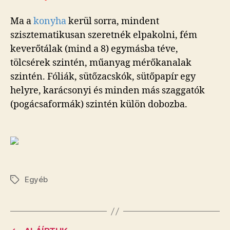
Ma a
konyha
kerül sorra, mindent
szisztematikusan szeretnék elpakolni, fém
keverőtálak (mind a 8) egymásba téve,
tölcsérek szintén, műanyag mérőkanalak
szintén. Fóliák, sütőzacskók, sütőpapír egy
helyre, karácsonyi és minden más szaggatók
(pogácsaformák) szintén külön dobozba.
Egyéb
Címkék