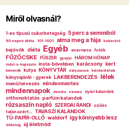
Miről olvasnál?
5 perc a semmiből
1-es típusú cukorbetegség
alma meg a fája
90 napos diéta
101-1001
babaváró
Egyéb
diéta
bejövők
everness
fotók
FŐZŐCSKE
HÁROM HÓNAP
FŰSZER
gyapjú
karácsony
kert
insta-bővebben
indul-a-kapszula
KÖNYVTÁR
kutya
kérdeztétek
kimenők
Káli kalandok
lélek
LAKBERENDEZÉS
könyvajánló - gyerek
mindenmentes
menütervezés
mindennapok
munka
nemez
nyári kalandok
otthonoktatás
parfüm kalandok
rózsaszín napló
SZERDAI RANDI
szülés
TAVASZI KALANDOK
talán azért...
így könnyebb lesz
TŰ-PAPÍR-OLLÓ
waldorf
új életmód
ötdolog