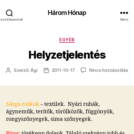
Három Hónap
reső kifejezések
Menü
Kategóriák
EGYÉB
Helyzetjelentés
a(z
Szerző:
Ági
2011-10-17
Nincs hozzászólás
Bejegyzés
Bejegyzés
He
szerzője
dátuma
be
Sárga zsákok
– textilek. Nyári ruhák,
ágyneműk, terítők, törölközők, függönyök,
rongyszőnyegek, sima szőnyegek.
Piros
: törékeny dolgok. Tálaló szekrény jobb és