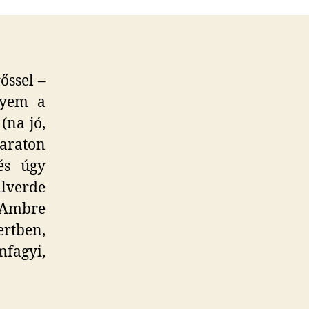
őssel –
lyem a
(na jó,
araton
és úgy
lverde
v Ambre
ertben,
mfagyi,