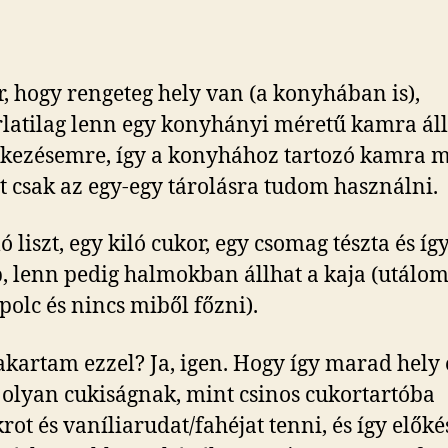
ír, hogy rengeteg hely van (a konyhában is),
latilag lenn egy konyhányi méretű kamra áll
kezésemre, így a konyhához tartozó kamra 
 csak az egy-egy tárolásra tudom használni.
ó liszt, egy kiló cukor, egy csomag tészta és íg
, lenn pedig halmokban állhat a kaja (utálom
 polc és nincs miből főzni).
 akartam ezzel? Ja, igen. Hogy így marad hely
olyan cukiságnak, mint csinos cukortartóba
rot és vaníliarudat/fahéjat tenni, és így előké