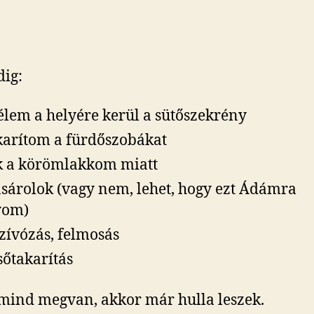
ig:
lem a helyére kerül a sütőszekrény
karítom a fürdőszobákat
k a körömlakkom miatt
sárolok (vagy nem, lehet, hogy ezt Ádámra
yom)
zívózás, felmosás
sőtakarítás
mind megvan, akkor már hulla leszek.