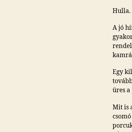
Hulla.
A jó h
gyakor
rendel
kamrát
Egy kil
tovább
üres a
Mit is
csomó 
porcuk