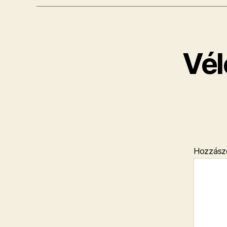
Vél
Hozzász