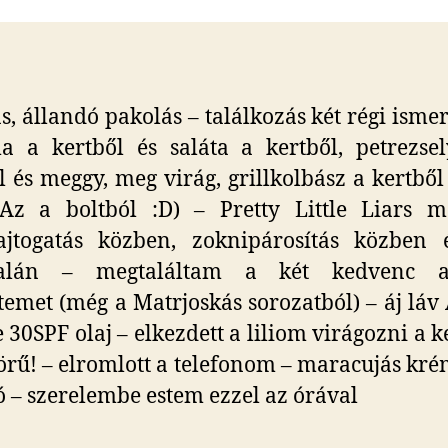
s, állandó pakolás – találkozás két régi ismer
a a kertből és saláta a kertből, petrezse
l és meggy, meg virág, grillkolbász a kertből 
Az a boltból :D) – Pretty Little Liars m
ajtogatás közben, zoknipárosítás közben 
talán – megtaláltam a két kedvenc a
ftemet (még a Matrjoskás sorozatból) – áj lá
e 30SPF olaj – elkezdett a liliom virágozni a k
rű! – elromlott a telefonom – maracujás kré
ló – szerelembe estem ezzel az órával