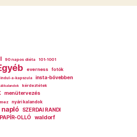
l
90 napos diéta
101-1001
Egyéb
everness
fotók
insta-bővebben
indul-a-kapszula
kérdeztétek
áli kalandok
k
menütervezés
mez
nyári kalandok
 napló
SZERDAI RANDI
PAPÍR-OLLÓ
waldorf