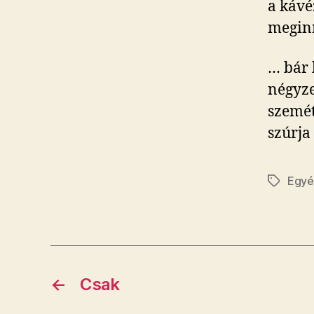
a kávé
meginni
… bár 
négyze
szemét
szúrja
Egy
Címkék
←
Csak