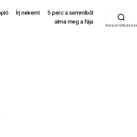
apló
Írj nekem!
5 perc a semmiből
alma meg a fája
Kereső kifejezés
a(z)
s
Hétvége
bejegyzéshez