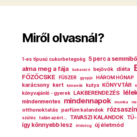
Miről olvasnál?
5 perc a semmibő
1-es típusú cukorbetegség
alma meg a fája
diéta
bejövők
babaváró
FŐZŐCSKE
HÁROM HÓNAP
FŰSZER
gyapjú
karácsony
kert
KÖNYVTÁR
kutya
kimenők
K
léle
LAKBERENDEZÉS
könyvajánló - gyerek
mindennapok
mindenmentes
munka
ne
rózsaszín
otthonoktatás
parfüm kalandok
TAVASZI KALANDOK
TŰ-
talán azért...
szülés
így könnyebb lesz
új életmód
ötdolog