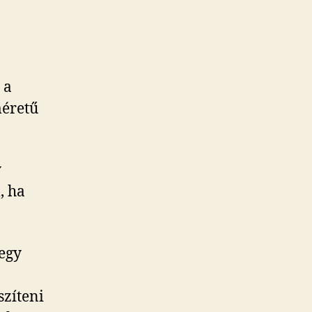
 a
méretű
y
, ha
 egy
szíteni