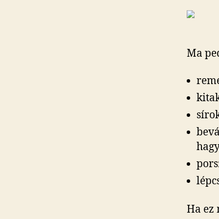
Ma ped
remé
kita
síro
bevá
hag
pors
lépc
Ha ez 