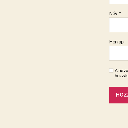
Név
*
Honlap
A neve
hozzá