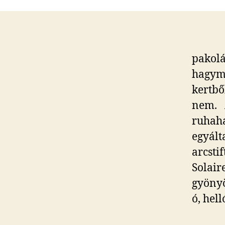
pakolá
hagym
kertbő
nem. 
ruhah
egyál
arcsti
Solair
gyönyö
ó, hel