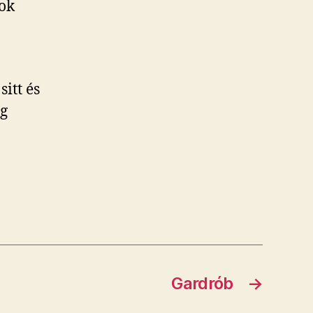
gok
itt és
ag
Gardrób
→