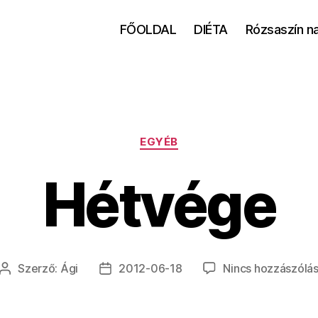
FŐOLDAL
DIÉTA
Rózsaszín n
Kategóriák
EGYÉB
Hétvége
Szerző:
Ági
2012-06-18
Nincs hozzászólá
Bejegyzés
Bejegyzés
szerzője
dátuma