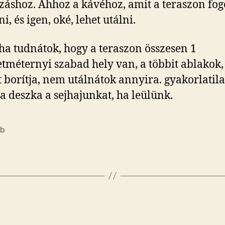
záshoz. Ahhoz a kávéhoz, amit a teraszon fo
, és igen, oké, lehet utálni.
ha tudnátok, hogy a teraszon összesen 1
tméternyi szabad hely van, a többit ablakok, s
 borítja, nem utálnátok annyira. gyakorlatil
 a deszka a sejhajunkat, ha leülünk.
éb