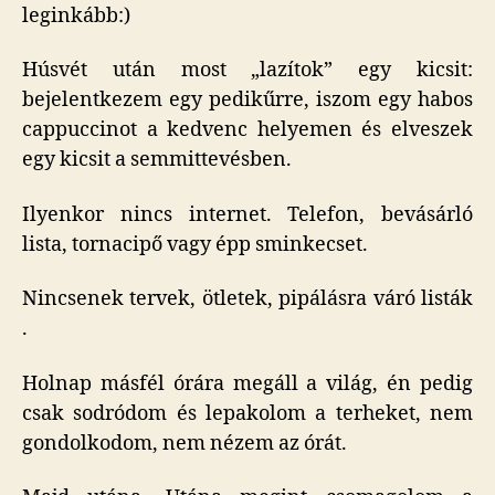
leginkább:)
Húsvét után most „lazítok” egy kicsit:
bejelentkezem egy pedikűrre, iszom egy habos
cappuccinot a kedvenc helyemen és elveszek
egy kicsit a semmittevésben.
Ilyenkor nincs internet. Telefon, bevásárló
lista, tornacipő vagy épp sminkecset.
Nincsenek tervek, ötletek, pipálásra váró listák
.
Holnap másfél órára megáll a világ, én pedig
csak sodródom és lepakolom a terheket, nem
gondolkodom, nem nézem az órát.