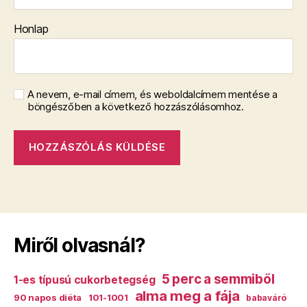
Honlap
A nevem, e-mail címem, és weboldalcímem mentése a
böngészőben a következő hozzászólásomhoz.
Miről olvasnál?
5 perc a semmiből
1-es típusú cukorbetegség
alma meg a fája
90 napos diéta
101-1001
babaváró