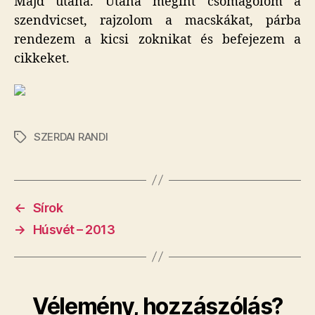
Majd utána. Utána megint csomagolom a
szendvicset, rajzolom a macskákat, párba
rendezem a kicsi zoknikat és befejezem a
cikkeket.
SZERDAI RANDI
Címkék
←
Sírok
→
Húsvét – 2013
Vélemény, hozzászólás?