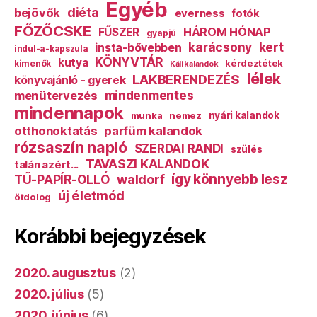
Egyéb
diéta
bejövők
everness
fotók
FŐZŐCSKE
HÁROM HÓNAP
FŰSZER
gyapjú
karácsony
kert
insta-bővebben
indul-a-kapszula
KÖNYVTÁR
kutya
kérdeztétek
kimenők
Káli kalandok
lélek
LAKBERENDEZÉS
könyvajánló - gyerek
mindenmentes
menütervezés
mindennapok
munka
nemez
nyári kalandok
otthonoktatás
parfüm kalandok
rózsaszín napló
SZERDAI RANDI
szülés
TAVASZI KALANDOK
talán azért...
így könnyebb lesz
TŰ-PAPÍR-OLLÓ
waldorf
új életmód
ötdolog
Korábbi bejegyzések
2020. augusztus
(2)
2020. július
(5)
2020. június
(6)