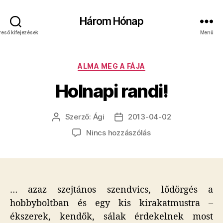
Három Hónap
reső kifejezések
Menü
Kategóriák
ALMA MEG A FÁJA
Holnapi randi!
Szerző:
Ági
2013-04-02
Bejegyzés
Bejegyzés
szerzője
dátuma
a(z)
Nincs hozzászólás
Holnapi
randi!
bejegyzéshez
… azaz szejtános szendvics, lődörgés a
hobbyboltban és egy kis kirakatmustra –
ékszerek, kendők, sálak érdekelnek most