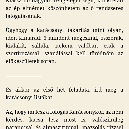
Klassz nő nagyon, rengeteget segít, konkrétan
az ép elmémet köszönhetem az ő rendszeres
látogatásának.
Úgyhogy a karácsonyi takarítás mint olyan,
idén kimarad: ő mindent megcsinál, összerak,
kialakít, sallala, nekem valóban csak a
szortírozással, szanálással kell törődnöm az
előkészületek során.
———————
És akkor az első hét feladata: írd meg a
karácsonyi listákat.
Az, hogy mi lesz a főfogás Karácsonykor, az nem
kérdés: kacsa lesz most is, valószínűleg
naranccsal és almasziruppal, mazsolás rizzsel