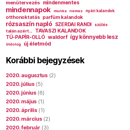
mindenmentes
menütervezés
mindennapok
munka
nemez
nyári kalandok
otthonoktatás
parfüm kalandok
rózsaszín napló
SZERDAI RANDI
szülés
TAVASZI KALANDOK
talán azért...
így könnyebb lesz
TŰ-PAPÍR-OLLÓ
waldorf
új életmód
ötdolog
Korábbi bejegyzések
2020. augusztus
(2)
2020. július
(5)
2020. június
(6)
2020. május
(1)
2020. április
(1)
2020. március
(2)
2020. február
(3)