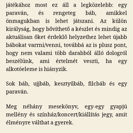
játékához most ez áll a legközelebb: egy
paraván, és rengeteg báb, amikkel
önmagukban is lehet játszani. Az külön
királyság, hogy bővíthető a készlet és mindig az
aktuálisan őket érdeklő helyzethez lehet újabb
bábokat varrni/venni, továbbá az is plusz pont,
hogy nem valami több darabból álló dologról
beszélünk, ami értelmét veszti, ha egy
alkotóeleme is hiányzik.
Sok báb, ujjbáb, kesztyűbáb, filcbáb és egy
paraván.
Meg néhány mesekönyv, egy-egy gyapjú
mellény és színház/koncert/kiállítás jegy, amit
élményre válthat a gyerek.