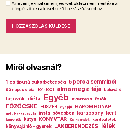
A nevem, e-mail címem, és weboldalcímem mentése a
böngészőben a következő hozzászólásomhoz.
Miről olvasnál?
5 perc a semmiből
1-es típusú cukorbetegség
alma meg a fája
90 napos diéta
101-1001
babaváró
Egyéb
diéta
bejövők
everness
fotók
FŐZŐCSKE
HÁROM HÓNAP
FŰSZER
gyapjú
karácsony
kert
insta-bővebben
indul-a-kapszula
KÖNYVTÁR
kutya
kérdeztétek
kimenők
Káli kalandok
lélek
LAKBERENDEZÉS
könyvajánló - gyerek