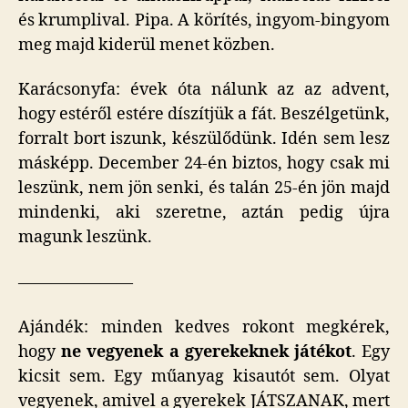
és krumplival. Pipa. A körítés, ingyom-bingyom
meg majd kiderül menet közben.
Karácsonyfa: évek óta nálunk az az advent,
hogy estéről estére díszítjük a fát. Beszélgetünk,
forralt bort iszunk, készülődünk. Idén sem lesz
másképp. December 24-én biztos, hogy csak mi
leszünk, nem jön senki, és talán 25-én jön majd
mindenki, aki szeretne, aztán pedig újra
magunk leszünk.
———————
Ajándék: minden kedves rokont megkérek,
hogy
ne vegyenek a gyerekeknek játékot
. Egy
kicsit sem. Egy műanyag kisautót sem. Olyat
vegyenek, amivel a gyerekek JÁTSZANAK, mert