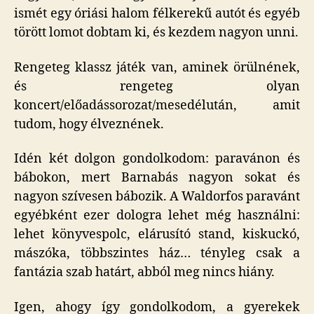
ismét egy óriási halom félkerekű autót és egyéb
törött lomot dobtam ki, és kezdem nagyon unni.
Rengeteg klassz játék van, aminek örülnének,
és rengeteg olyan
koncert/előadássorozat/mesedélután, amit
tudom, hogy élveznének.
Idén két dolgon gondolkodom: paravánon és
bábokon, mert Barnabás nagyon sokat és
nagyon szívesen bábozik. A Waldorfos paravánt
egyébként ezer dologra lehet még használni:
lehet könyvespolc, elárusító stand, kiskuckó,
mászóka, többszintes ház… tényleg csak a
fantázia szab határt, abból meg nincs hiány.
Igen, ahogy így gondolkodom, a gyerekek