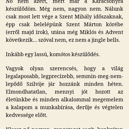
No nem azért, mert már a Karácsonyra
készülődöm. Még nem, nagyon nem. Nálunk
csak most lett vége a Szent Mihály időszaknak,
épp csak belelépünk Szent Márton körébe
(erről majd írok), utána még Miklós és Advent
következik… szóval nem, ez nem a jingle bells.
Inkább egy lassú, komótos készülődés.
Vagyok olyan szerencsés, hogy a világ
legalaposabb, legprecízebb, semmin-meg-nem-
lepődő Szilvije jár hozzánk minden héten.
Elmondhatatlan, mennyi jót hozott az
életünkbe és minden alkalommal megemelem
a kalapom a munkabírása, derűje és végtelen
kedvessége előtt.