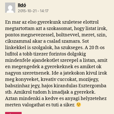
szerint:
Ildó
2015-10-21 - 14:17
En mar az elso gyerekunk szuletese elottrol
megtartottam azt a szokasomat, hogy listat irok,
pontos megnevezessel, boltnevvel, meret, szin,
cikszammal akar a csalad szamara. Sot
linkekkel is szolgalok, ha szukseges. A 20 ft-os
lufitol a tobb tizezer forintos dolgokig
mindenfele ajandekotlet szerepel a listan, amit
en megengedek a gyerekeknek es amiket ok
nagyon szeretnenek. Ide a jatekokon kivul irok
meg konyveket, kreativ cuccokat, mozijegy,
babszinhaz jegy, hajos kirandulas Esztergomba
stb. Amikrol tudom h imadjak a gyerekek.
Aztan mindenki a kedve es anyagi helyzetehez
merten valogathat es tuti a siker.