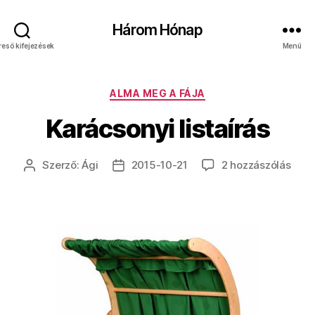
Három Hónap
reső kifejezések
Menü
Kategóriák
ALMA MEG A FÁJA
Karácsonyi listaírás
Kará
Szerző:
Ági
2015-10-21
2 hozzászólás
Bejegyzés
Bejegyzés
lista
szerzője
dátuma
című
beje