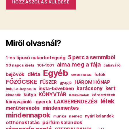
Miről olvasnál?
5 perc a semmiből
1-es típusú cukorbetegség
alma meg a fája
90 napos diéta
101-1001
babaváró
Egyéb
diéta
bejövők
everness
fotók
FŐZŐCSKE
HÁROM HÓNAP
FŰSZER
gyapjú
karácsony
kert
insta-bővebben
indul-a-kapszula
KÖNYVTÁR
kutya
kérdeztétek
kimenők
Káli kalandok
lélek
LAKBERENDEZÉS
könyvajánló - gyerek
mindenmentes
menütervezés
mindennapok
munka
nemez
nyári kalandok
otthonoktatás
parfüm kalandok
rózsaszín napló