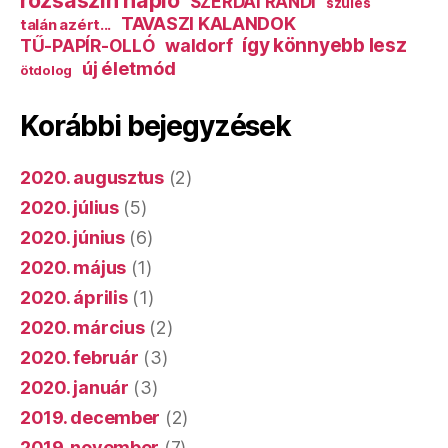
SZERDAI RANDI
szülés
TAVASZI KALANDOK
talán azért...
így könnyebb lesz
TŰ-PAPÍR-OLLÓ
waldorf
új életmód
ötdolog
Korábbi bejegyzések
2020. augusztus
(2)
2020. július
(5)
2020. június
(6)
2020. május
(1)
2020. április
(1)
2020. március
(2)
2020. február
(3)
2020. január
(3)
2019. december
(2)
2019. november
(7)