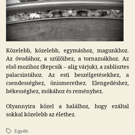
Közelebb, közelebb, egymáshoz, magunkhoz.
Az óvodához, a szülőihez, a tornazsákhoz. Az
első mozihoz (Repcsik – alig várjuk), a zablisztes
palacsintához. Az esti beszélgetésekhez, a
csendességhez, önismerethez. Elengedéshez,
békességhez, mókához és reményhez.
Olyannyira közel a halálhoz, hogy ezáltal
sokkal közelebb az élethez.
Egyéb
Címkék