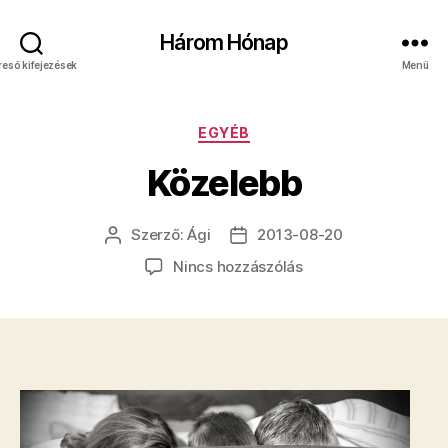
Három Hónap
reső kifejezések
Menü
Kategóriák
EGYÉB
Közelebb
Szerző:
Ági
2013-08-20
Bejegyzés
Bejegyzés
szerzője
dátuma
a(z)
Nincs hozzászólás
Közelebb
bejegyzéshez