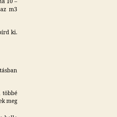
na 10 –
 az m3
írd ki.
ításban
a többé
tek meg