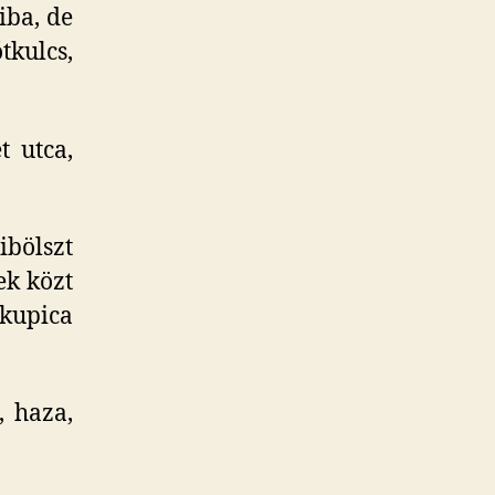
iba, de
kulcs,
t utca,
ibölszt
ek közt
kupica
 haza,