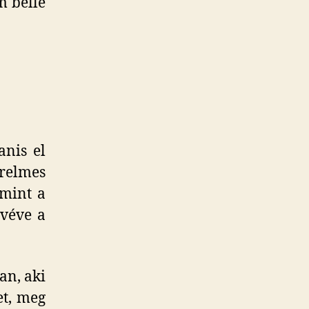
m belle
anis el
relmes
 mint a
ivéve a
an, aki
et, meg