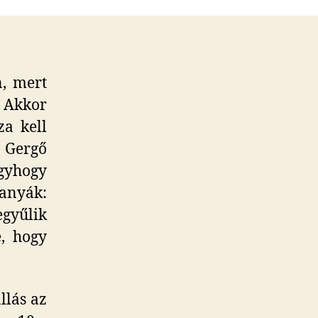
ejegyzéshez
n, mert
. Akkor
za kell
. Gergő
úgyhogy
 anyák:
egyűlik
e, hogy
llás az