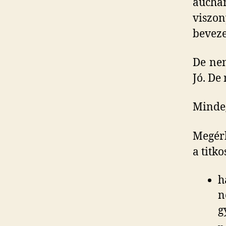
auchan
viszo
beveze
De nem
Jó. De
Minde
Megérk
a titk
h
n
g