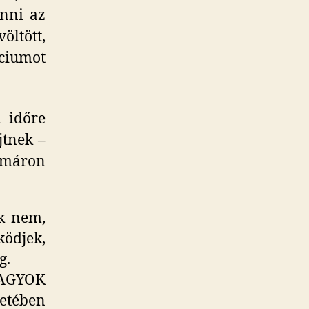
inni az
ltött,
lciumot
l időre
jtnek –
immáron
ak nem,
ködjek,
g.
 VAGYOK
etében