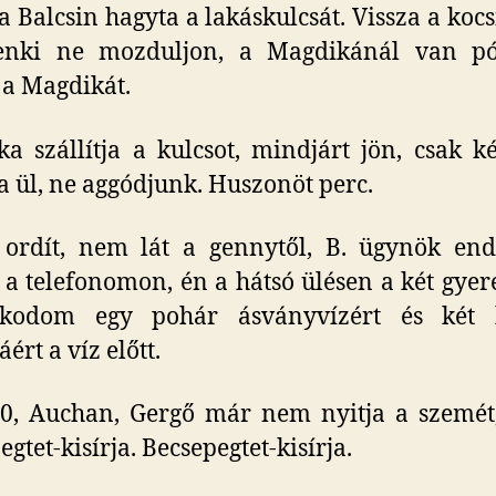
a Balcsin hagyta a lakáskulcsát. Vissza a kocs
 senki ne mozduljon, a Magdikánál van pót
 a Magdikát.
a szállítja a kulcsot, mindjárt jön, csak ké
a ül, ne aggódjunk. Huszonöt perc.
ordít, nem lát a gennytől, B. ügynök end
k a telefonomon, én a hátsó ülésen a két gyer
zkodom egy pohár ásványvízért és két 
ért a víz előtt.
0, Auchan, Gergő már nem nyitja a szemét,
gtet-kisírja. Becsepegtet-kisírja.