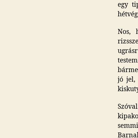
egy t
hétvég
Nos, 
rizss
ugrás
teste
bármel
jó jel
kiskut
Szóva
kipak
semmi
Barna