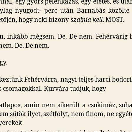
nál, egy gyors pelenkázás, egy etetés, és utá
nylag nyugodt- perc után Barnabás közölte
tőjén, hogy neki bizony
szalnia kell
. MOST.
, inkább mégsem. De. De nem. Fehérvárig b
 nem. De. De nem.
gy.
eztünk Fehérvárra, nagyi teljes harci bodor
os csomagokkal. Kurvára tudjuk, hogy
atlapos, amin nem sikerült a csokimáz, soh
em sütök ilyet, szétfolyt, nem finom, ne egyé
yerekek