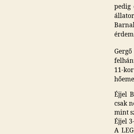
pedig 
állat
Barnab
érdeme
Gergő 
felhán
11-kor
hőemel
Éjjel 
csak n
mint s
Éjjel 
A LEG