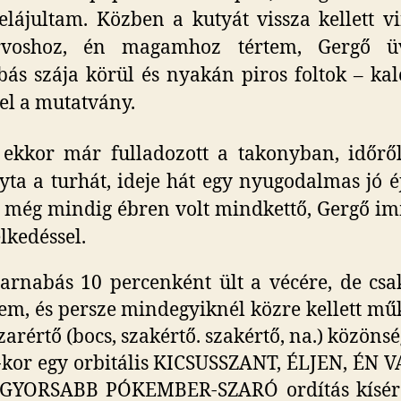
elájultam. Közben a kutyát vissza kellett v
orvoshoz, én magamhoz tértem, Gergő üvö
ás szája körül és nyakán piros foltok – ka
l a mutatvány.
ekkor már fulladozott a takonyban, időrő
yta a turhát, ideje hát egy nyugodalmas jó é
 még mindig ébren volt mindkettő, Gergő 
kedéssel.
Barnabás 10 percenként ült a vécére, de cs
em, és persze mindegyiknél közre kellett mű
zarértő (bocs, szakértő. szakértő, na.) közönsé
3-kor egy orbitális KICSUSSZANT, ÉLJEN, ÉN
GYORSABB PÓKEMBER-SZARÓ ordítás kísér