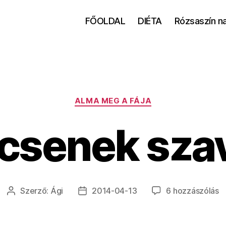
FŐOLDAL
DIÉTA
Rózsaszín n
Kategóriák
ALMA MEG A FÁJA
csenek sza
N
Szerző:
Ági
2014-04-13
6 hozzászólás
Bejegyzés
Bejegyzés
s
szerzője
dátuma
c