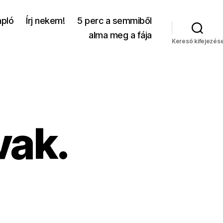
apló
Írj nekem!
5 perc a semmiből
alma meg a fája
Kereső kifejezés
vak.
incsenek
zavak.
ímű