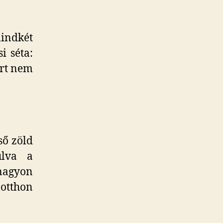
indkét
i séta:
ert nem
ső zöld
úlva a
 nagyon
otthon