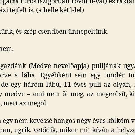
ogácsa turós (szigorúan rövid u-val) és rakta
ázi tejfelt is. (a belle két l-lel)
ünk, és szép csendben ünnepeltünk.
 nem.
gazdánk (Medve nevelőapja) pulijának ugy
örve a lába. Egyébként sem egy tündér tü
 de egy három lábú, 11 éves puli az olyan,
y medve – ami nem öl meg, az megerősít, k
 mert az megöl.
egy nem kevéssé hangos négy éves kölköm v
ohan, ugrik, vetődik, mikor mit kíván a helyz