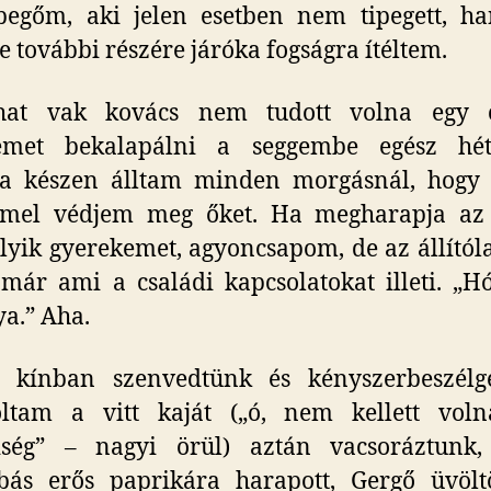
ipegőm, aki jelen esetben nem tipegett, h
e további részére járóka fogságra ítéltem.
hat vak kovács nem tudott volna egy c
zemet bekalapálni a seggembe egész hét
ra készen álltam minden morgásnál, hogy 
mmel védjem meg őket. Ha megharapja az
yik gyerekemet, agyoncsapom, de az állító
, már ami a családi kapcsolatokat illeti. „H
ya.” Aha.
l kínban szenvedtünk és kényszerbeszélge
oltam a vitt kaját („ó, nem kellett volna
ség” – nagyi örül) aztán vacsoráztunk,
bás erős paprikára harapott, Gergő üvöltö