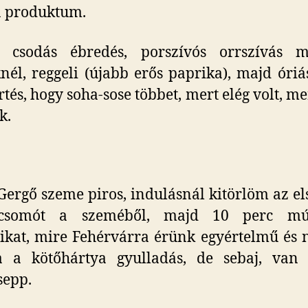
 a produktum.
l csodás ébredés, porszívós orrszívás m
nél, reggeli (újabb erős paprika), majd óriás
rtés, hogy soha-sose többet, mert elég volt, m
k.
.
Gergő szeme piros, indulásnál kitörlöm az el
csomót a szeméből, majd 10 perc m
kat, mire Fehérvárra érünk egyértelmű és
a a kötőhártya gyulladás, de sebaj, van 
sepp.