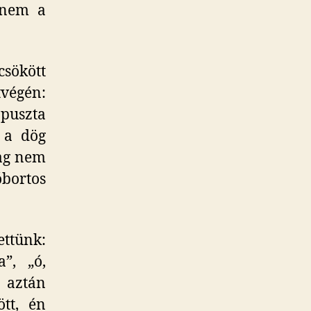
anem a
sökött
végén:
puszta
 a dög
lag nem
óbortos
ttünk:
”, „ó,
 aztán
tt, én