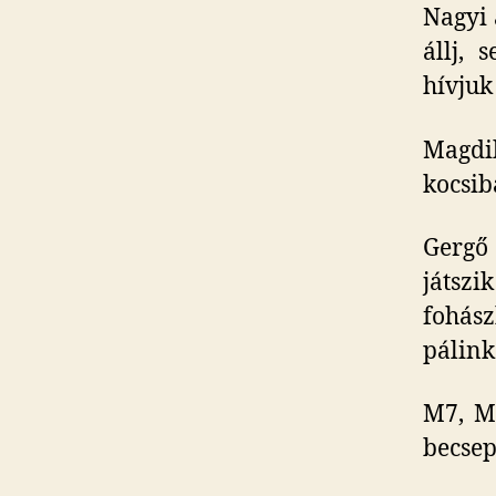
Nagyi 
állj,
hívjuk
Magdik
kocsib
Gergő 
játszi
fohás
pálinká
M7, M
becsepe