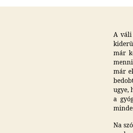
A váli
kiderü
már ké
menni,
már ek
bedobt
ugye, 
a gyóg
minden
Na szó