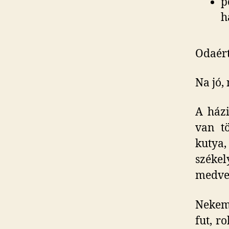
p
h
Odaért
Na jó,
A házi
van t
kutya,
székel
medve,
Nekem 
fut, r