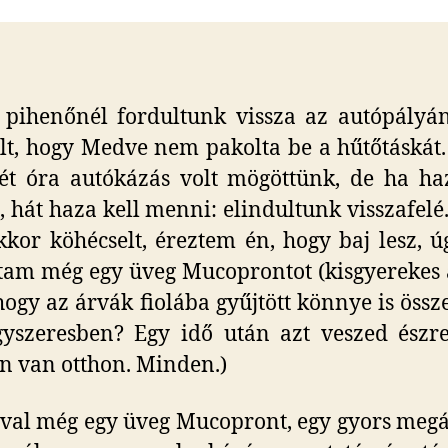
b
 pihenőnél fordultunk vissza az autópályá
lt, hogy Medve nem pakolta be a hűtőtáskát
t óra autókázás volt mögöttünk, de ha ha
 hát haza kell menni: elindultunk visszafelé
kor köhécselt, éreztem én, hogy baj lesz, 
am még egy üveg Mucoprontot (kisgyerekes
hogy az árvák fiolába gyűjtött könnye is össz
yszeresben? Egy idő után azt veszed észr
 van otthon. Minden.)
val még egy üveg Mucopront, egy gyors megá