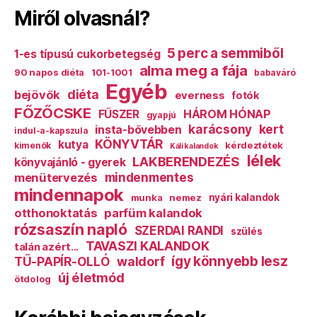
Miről olvasnál?
5 perc a semmiből
1-es típusú cukorbetegség
alma meg a fája
90 napos diéta
101-1001
babaváró
Egyéb
diéta
bejövők
everness
fotók
FŐZŐCSKE
HÁROM HÓNAP
FŰSZER
gyapjú
karácsony
kert
insta-bővebben
indul-a-kapszula
KÖNYVTÁR
kutya
kérdeztétek
kimenők
Káli kalandok
lélek
LAKBERENDEZÉS
könyvajánló - gyerek
mindenmentes
menütervezés
mindennapok
munka
nemez
nyári kalandok
otthonoktatás
parfüm kalandok
rózsaszín napló
SZERDAI RANDI
szülés
TAVASZI KALANDOK
talán azért...
így könnyebb lesz
TŰ-PAPÍR-OLLÓ
waldorf
új életmód
ötdolog