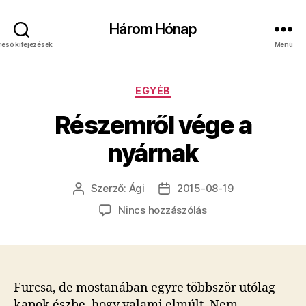
Három Hónap
reső kifejezések
Menü
Kategóriák
EGYÉB
Részemről vége a
nyárnak
Szerző:
Ági
2015-08-19
Bejegyzés
Bejegyzés
szerzője
dátuma
a(z)
Nincs hozzászólás
Részemről
vége
a
nyárnak
bejegyzéshez
Furcsa, de mostanában egyre többször utólag
kapok észbe, hogy valami elmúlt. Nem