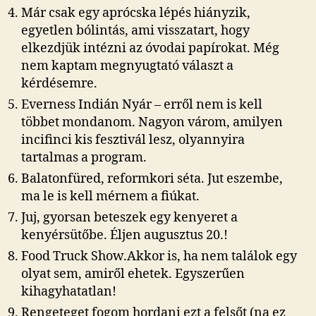
Már csak egy aprócska lépés hiányzik,
egyetlen bólintás, ami visszatart, hogy
elkezdjük intézni az óvodai papírokat. Még
nem kaptam megnyugtató választ a
kérdésemre.
Everness Indián Nyár – erről nem is kell
többet mondanom. Nagyon várom, amilyen
incifinci kis fesztivál lesz, olyannyira
tartalmas a program.
Balatonfüred, reformkori séta. Jut eszembe,
ma le is kell mérnem a fiúkat.
Juj, gyorsan beteszek egy kenyeret a
kenyérsütőbe. Éljen augusztus 20.!
Food Truck Show.Akkor is, ha nem találok egy
olyat sem, amiről ehetek. Egyszerűen
kihagyhatatlan!
Rengeteget fogom hordani ezt a felsőt (na ez