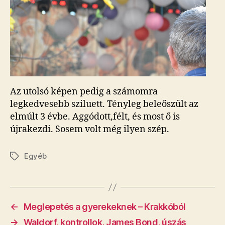
Az utolsó képen pedig a számomra
legkedvesebb sziluett. Tényleg beleőszült az
elmúlt 3 évbe. Aggódott,félt, és most ő is
újrakezdi. Sosem volt még ilyen szép.
Egyéb
Címkék
←
Meglepetés a gyerekeknek – Krakkóból
→
Waldorf, kontrollok, James Bond, úszás