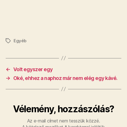
Egyéb
Címkék
←
Volt egyszer egy
→
Oké, ehhez a naphoz már nem elég egy kávé.
Vélemény, hozzászólás?
Az e-mail címet nem tesszük közzé.
A kötelező mezőket
*
karakterrel jelöltük