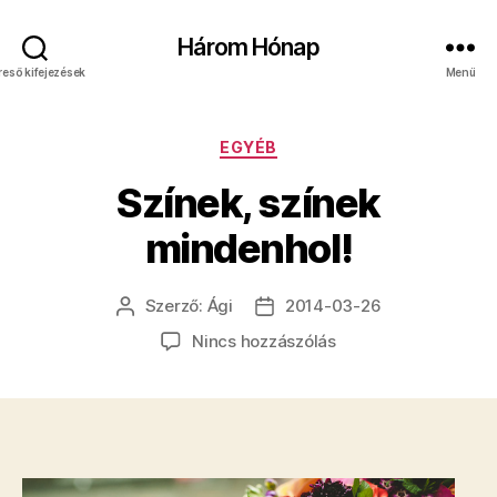
Három Hónap
reső kifejezések
Menü
Kategóriák
EGYÉB
Színek, színek
mindenhol!
Szerző:
Ági
2014-03-26
Bejegyzés
Bejegyzés
szerzője
dátuma
a(z)
Nincs hozzászólás
Színek,
színek
mindenhol!
bejegyzéshez