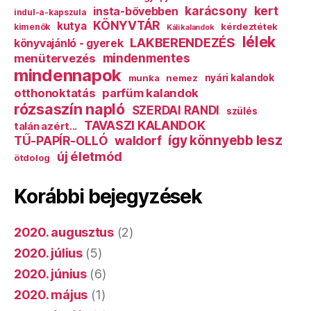
karácsony
kert
insta-bővebben
indul-a-kapszula
KÖNYVTÁR
kutya
kérdeztétek
kimenők
Káli kalandok
lélek
LAKBERENDEZÉS
könyvajánló - gyerek
mindenmentes
menütervezés
mindennapok
munka
nemez
nyári kalandok
otthonoktatás
parfüm kalandok
rózsaszín napló
SZERDAI RANDI
szülés
TAVASZI KALANDOK
talán azért...
így könnyebb lesz
TŰ-PAPÍR-OLLÓ
waldorf
új életmód
ötdolog
Korábbi bejegyzések
2020. augusztus
(2)
2020. július
(5)
2020. június
(6)
2020. május
(1)