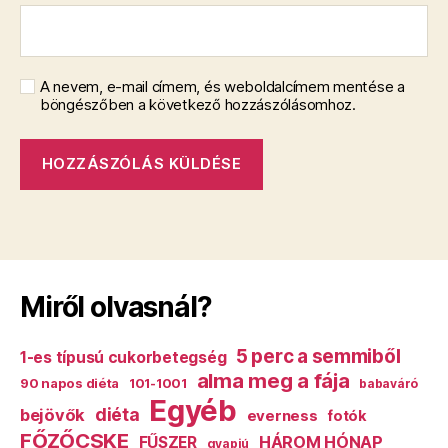
A nevem, e-mail címem, és weboldalcímem mentése a
böngészőben a következő hozzászólásomhoz.
Miről olvasnál?
5 perc a semmiből
1-es típusú cukorbetegség
alma meg a fája
90 napos diéta
101-1001
babaváró
Egyéb
diéta
bejövők
everness
fotók
FŐZŐCSKE
HÁROM HÓNAP
FŰSZER
gyapjú