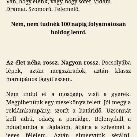
Van, hogy élénk, vagy, hogy sötét. Vidám.
Drámai. Szomorú. Felemelő.
Nem, nem tudnék 100 napig folyamatosan
boldog lenni.
Az élet néha rossz. Nagyon rossz.
Pocsolyába
lépek, aztán megszáradok, aztán klassz
marcipános fagyit eszem.
Nem indul el a mosógép, visít a gyerek.
Megpihenünk egy mesekönyv felett. Jól megy a
reklámkampány, szorít a határidő. Uzsonnát
kell adni, odaég a porridge. Belenyilall a
hónaljamba a fájdalom, átjárja a szívemet a
jeges félelem. Aztán elmegyünk sétálni.