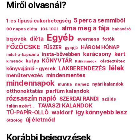
Miről olvasnál?
5 perc a semmiből
1-es típusú cukorbetegség
alma meg a fája
90 napos diéta
101-1001
babaváró
Egyéb
diéta
bejövők
everness
fotók
FŐZŐCSKE
HÁROM HÓNAP
FŰSZER
gyapjú
karácsony
kert
insta-bővebben
indul-a-kapszula
KÖNYVTÁR
kutya
kérdeztétek
kimenők
Káli kalandok
lélek
LAKBERENDEZÉS
könyvajánló - gyerek
mindenmentes
menütervezés
mindennapok
munka
nemez
nyári kalandok
otthonoktatás
parfüm kalandok
rózsaszín napló
SZERDAI RANDI
szülés
TAVASZI KALANDOK
talán azért...
így könnyebb lesz
TŰ-PAPÍR-OLLÓ
waldorf
új életmód
ötdolog
Korábbi bejegyzések