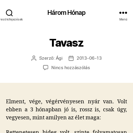
Három Hónap
reső kifejezések
Menü
Tavasz
Szerző:
Ági
2013-06-13
Bejegyzés
Bejegyzés
szerzője
dátuma
a(z)
Nincs hozzászólás
Tavasz
bejegyzéshez
Elment, vége, végérvényesen nyár van. Volt
ebben a 3 hónapban jó is, rossz is, csak úgy,
vegyesen, mint amilyen az élet maga:
Rettenetesen hideg volt, szinte folyamatosan