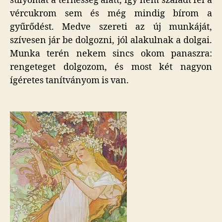
súlyomat a terhesség alatt, így nem szaladt fel a
vércukrom sem és még mindig bírom a
gyűrődést. Medve szereti az új munkáját,
szívesen jár be dolgozni, jól alakulnak a dolgai.
Munka terén nekem sincs okom panaszra:
rengeteget dolgozom, és most két nagyon
ígéretes tanítványom is van.