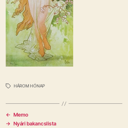
HÁROM HÓNAP
Címkék
←
Memo
→
Nyári bakancslista