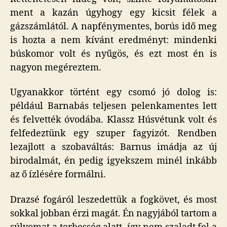
ment a kazán úgyhogy egy kicsit félek a
gázszámlától. A napfénymentes, borús idő meg
is hozta a nem kívánt eredményt: mindenki
búskomor volt és nyűgös, és ezt most én is
nagyon megéreztem.
Ugyanakkor történt egy csomó jó dolog is:
például Barnabás teljesen pelenkamentes lett
és felvették óvodába. Klassz Húsvétunk volt és
felfedeztünk egy szuper fagyizót. Rendben
lezajlott a szobaváltás: Barnus imádja az új
birodalmát, én pedig igyekszem minél inkább
az ő ízlésére formálni.
Drazsé fogáról leszedettük a fogkövet, és most
sokkal jobban érzi magát. Én nagyjából tartom a