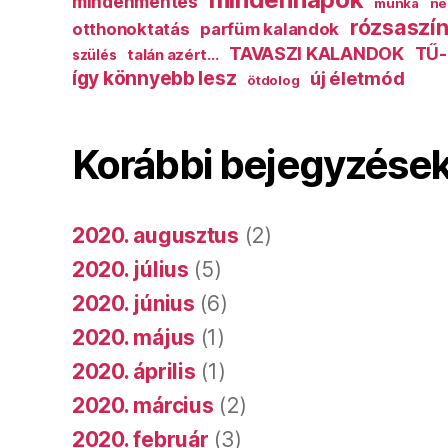
mindenmentes
munka
ne
rózsaszín
otthonoktatás
parfüm kalandok
TAVASZI KALANDOK
TŰ-
talán azért...
szülés
így könnyebb lesz
új életmód
ötdolog
Korábbi bejegyzése
2020. augusztus
(2)
2020. július
(5)
2020. június
(6)
2020. május
(1)
2020. április
(1)
2020. március
(2)
2020. február
(3)