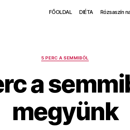
FŐOLDAL
DIÉTA
Rózsaszín n
Kategóriák
5 PERC A SEMMIBŐL
erc a semmib
megyünk