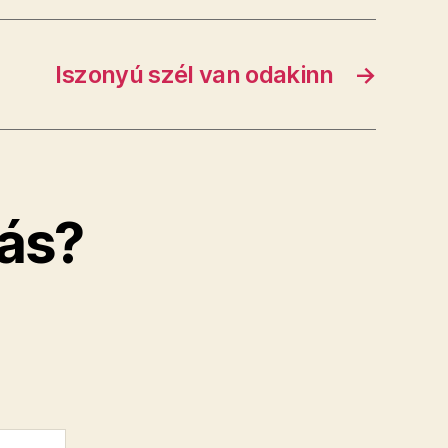
Iszonyú szél van odakinn
→
ás?