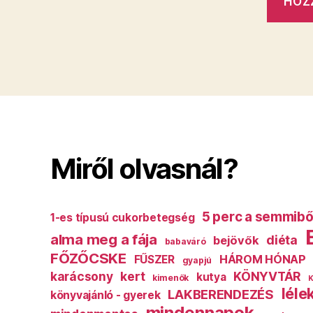
Miről olvasnál?
5 perc a semmibő
1-es típusú cukorbetegség
alma meg a fája
diéta
bejövők
babaváró
FŐZŐCSKE
HÁROM HÓNAP
FŰSZER
gyapjú
karácsony
kert
KÖNYVTÁR
kutya
kimenők
K
léle
LAKBERENDEZÉS
könyvajánló - gyerek
mindennapok