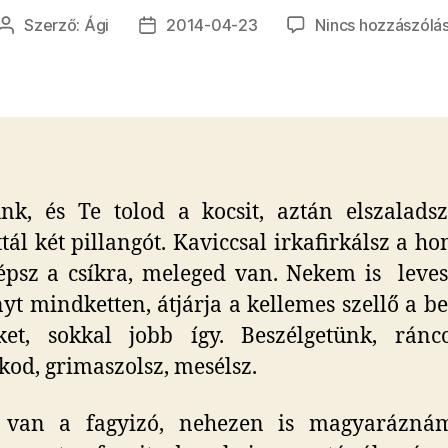
Szerző:
Ági
2014-04-23
Nincs hozzászólá
Bejegyzés
Bejegyzés
szerzője
dátuma
k, és Te tolod a kocsit, aztán elszalads
tál két pillangót. Kaviccsal irkafirkálsz a h
psz a csíkra, meleged van. Nekem is leve
yt mindketten, átjárja a kellemes szellő a be
nket, sokkal jobb így. Beszélgetünk, ránc
od, grimaszolsz, mesélsz.
 van a fagyizó, nehezen is magyarázná