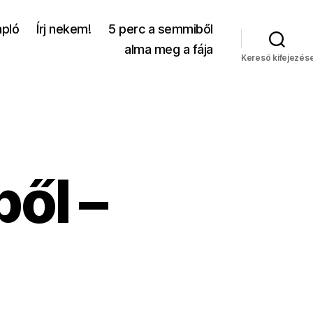
apló
Írj nekem!
5 perc a semmiből
alma meg a fája
Kereső kifejezés
ől –