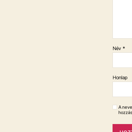
Név
*
Honlap
A neve
hozzá