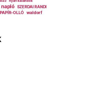
mez
nyári kalandok
 napló
SZERDAI RANDI
PAPÍR-OLLÓ
waldorf
k