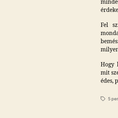
minde
érdeke
Fel s
monda
bemész
milyen
Hogy l
mit sz
édes, 
5 pe
Címkék