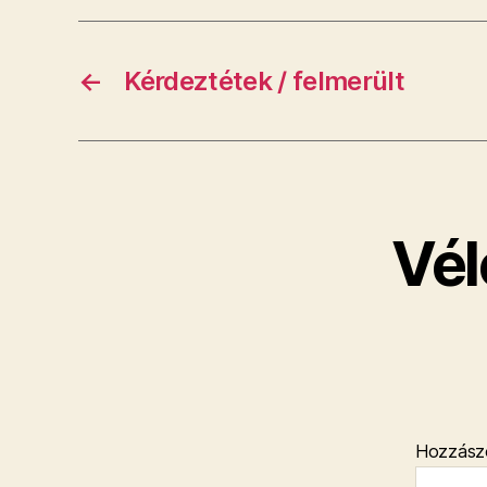
←
Kérdeztétek / felmerült
Vél
Hozzász