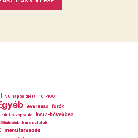
l
90 napos diéta
101-1001
Egyéb
everness
fotók
insta-bővebben
indul-a-kapszula
kérdeztétek
áli kalandok
k
menütervezés