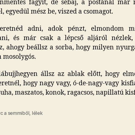
nmentes fagyit, de sebaj, a postánál már 
l, egyedül mész be, viszed a csomagot.
zeretnéd adni, adok pénzt, elmondom mi
ni, és már csak a lépcső aljáról nézlek,
, ahogy beállsz a sorba, hogy milyen nyurg
 mosolygós.
ábujjhegyen állsz az ablak előtt, hogy el
eretnél, hogy nagy vagy, ó-de-nagy-vagy kisf
puha, maszatos, konok, ragacsos, napillatú kis
rc a semmiből
,
lélek