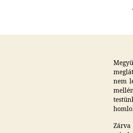
Megyün
meglát
nem lé
mellén
testü
homlok
Zárva