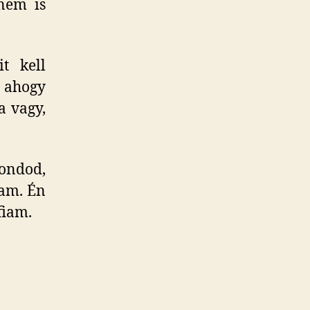
nem is
t kell
 ahogy
a vagy,
mondod,
iam. Én
fiam.