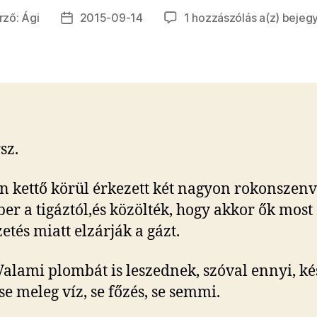
A
rző:
Ági
2015-09-14
1 hozzászólás a(z)
bejeg
yzés
Bejegyzés
nap,
je
dátuma
amikor
elzártá
nálunk
a
gázt.
sz.
n kettő körül érkezett két nagyon rokonszenv
er a tigáztól,és közölték, hogy akkor ők most
etés miatt elzárják a gázt.
Valami plombát is leszednek, szóval ennyi, ké
se meleg víz, se főzés, se semmi.