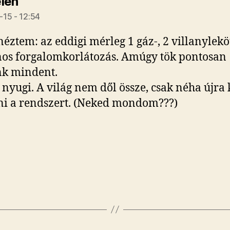
szerint:
len
15 - 12:54
éztem: az eddigi mérleg 1 gáz-, 2 villanyleköt
nos forgalomkorlátozás. Amúgy tök pontosan
nk mindent.
 nyugi. A világ nem dől össze, csak néha újra 
ni a rendszert. (Neked mondom???)