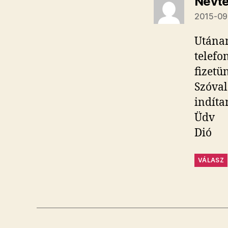
Névte
2015-09-
Utánan
telefo
fizetü
Szóval
indíta
Üdv
Dió
VÁLASZ