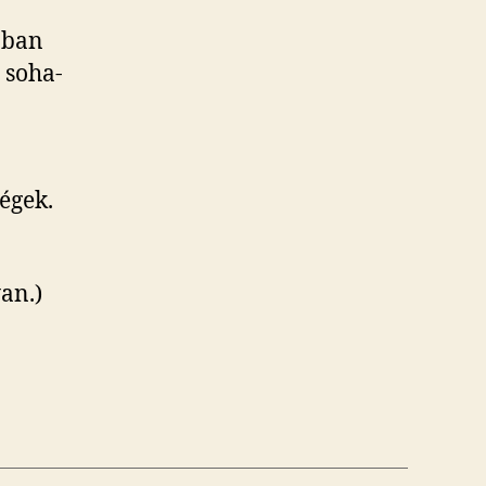
bban
 soha-
égek.
an.)