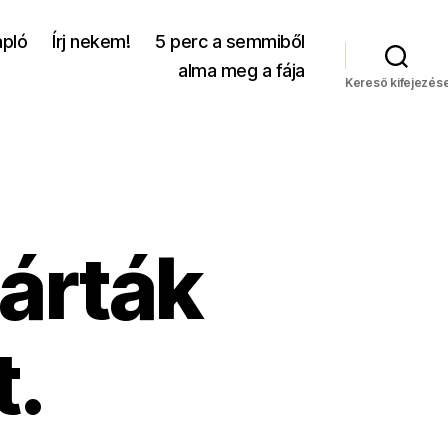
apló
Írj nekem!
5 perc a semmiből
alma meg a fája
Kereső kifejezés
zárták
t.