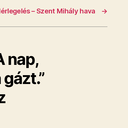
érlegelés – Szent Mihály hava
→
A nap,
 gázt.”
z