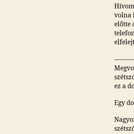
Hívom 
volna 
előtte
telefo
elfelej
———
Megvol
szétsz
ez a d
Egy do
Nagyon
szétsz