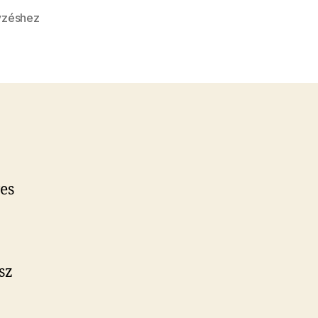
yzéshez
k
es
sz