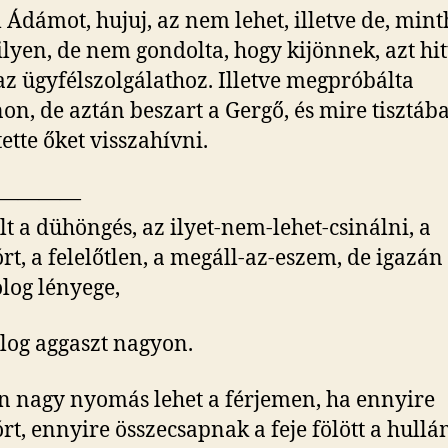
Ádámot, hujuj, az nem lehet, illetve de, minth
ilyen, de nem gondolta, hogy kijönnek, azt hitt
 az ügyfélszolgálathoz. Illetve megpróbálta
non, de aztán beszart a Gergő, és mire tisztába 
tette őket visszahívni.
————
t a dühöngés, az ilyet-nem-lehet-csinálni, a
órt, a felelőtlen, a megáll-az-eszem, de igazá
olog lényege,
log aggaszt nagyon.
 nagy nyomás lehet a férjemen, ha ennyire
órt, ennyire összecsapnak a feje fölött a hull