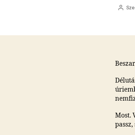
Sze
Bejeg
szerző
Beszar
Délutá
úriemb
nemfiz
Most. 
passz, 