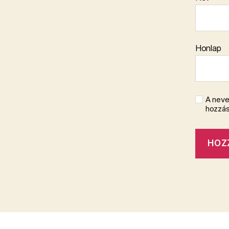
Honlap
A neve
hozzá