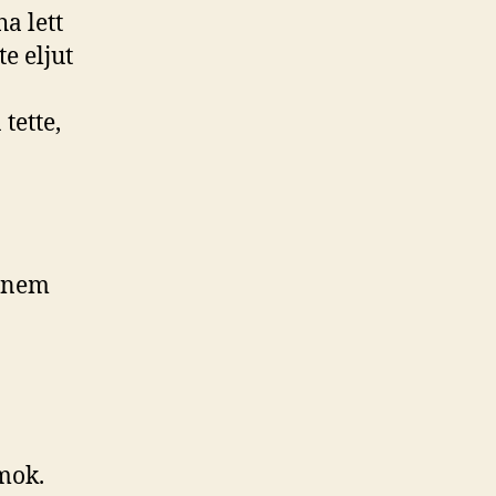
a lett
e eljut
tette,
n nem
ámok.