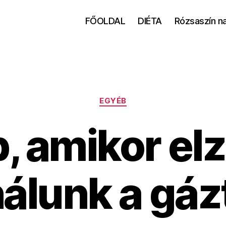
FŐOLDAL
DIÉTA
Rózsaszín n
Kategóriák
EGYÉB
, amikor el
álunk a gáz