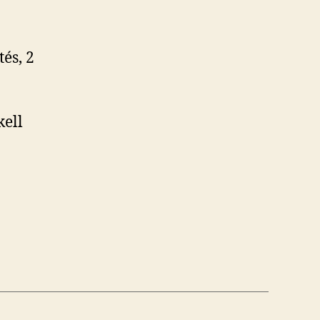
és, 2
kell