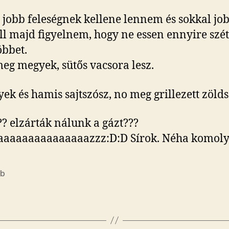
 jobb feleségnek kellene lennem és sokkal jo
ll majd figyelnem, hogy ne essen ennyire szét
öbbet.
eg megyek, sütős vacsora lesz.
ek és hamis sajtszósz, no meg grillezett zölds
?? elzárták nálunk a gázt???
aaaaaaaaaaaaaaazzz:D:D Sírok. Néha komoly
éb