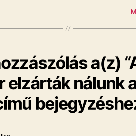
M
ozzászólás a(z) “
 elzárták nálunk a
című bejegyzéshe