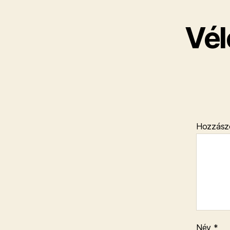
Vél
Hozzász
Név
*