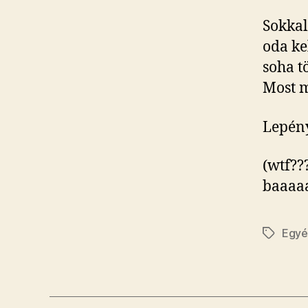
Sokkal
oda ke
soha t
Most m
Lepény
(wtf??
baaaa
Egy
Címkék