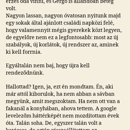
érzés oda vinni, és Gergő is állandóan beteg
volt.
Nagyon lassan, nagyon óvatosan nyitunk majd
egy sokak által ajánlott családi napközi felé,
hogy valamennyit mégis gyerekek közt legyen,
de egyelőre nem ez a legfontosabb: most az új
szabályok, új korlátok, új rendszer az, aminek
ki kell forrnia.
Egyáltalán nem baj, hogy újra kell
rendeződnünk.
Hallottad? Igen, ja, ezt én mondtam. Én, aki
már attól kiborulok, ha nem abban a sávban
megyünk, amit megszoktam. Ha nem ott van a
fakanál a konyhában, ahova tettem. A google
levelezőm háttérképét nem mozdítottam évek
óta. Talán soha. De, egyszer talán volt a