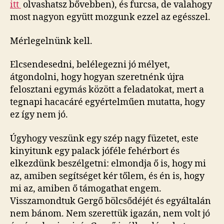
itt
olvashatsz bővebben), és furcsa, de valahogy
most nagyon együtt mozgunk ezzel az egésszel.
Mérlegelnünk kell.
Elcsendesedni, belélegezni jó mélyet,
átgondolni, hogy hogyan szeretnénk újra
felosztani egymás között a feladatokat, mert a
tegnapi hacacáré egyértelműen mutatta, hogy
ez így nem jó.
Úgyhogy veszünk egy szép nagy füzetet, este
kinyitunk egy palack jóféle fehérbort és
elkezdünk beszélgetni: elmondja ő is, hogy mi
az, amiben segítséget kér tőlem, és én is, hogy
mi az, amiben ő támogathat engem.
Visszamondtuk Gergő bölcsődéjét és egyáltalán
nem bánom. Nem szerettük igazán, nem volt jó