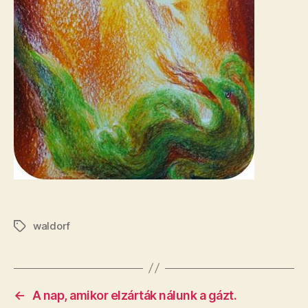
waldorf
Címkék
←
A nap, amikor elzárták nálunk a gázt.