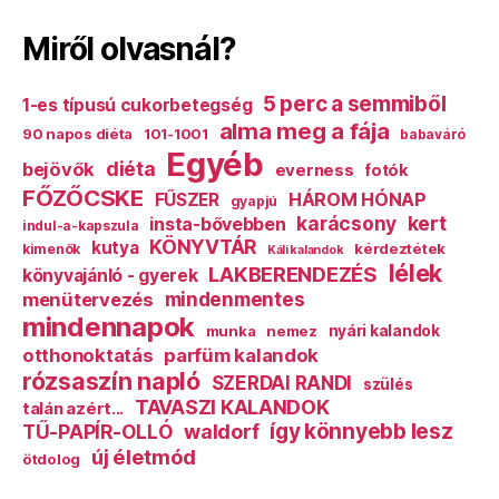
Miről olvasnál?
5 perc a semmiből
1-es típusú cukorbetegség
alma meg a fája
90 napos diéta
101-1001
babaváró
Egyéb
diéta
bejövők
everness
fotók
FŐZŐCSKE
HÁROM HÓNAP
FŰSZER
gyapjú
karácsony
kert
insta-bővebben
indul-a-kapszula
KÖNYVTÁR
kutya
kérdeztétek
kimenők
Káli kalandok
lélek
LAKBERENDEZÉS
könyvajánló - gyerek
mindenmentes
menütervezés
mindennapok
munka
nemez
nyári kalandok
otthonoktatás
parfüm kalandok
rózsaszín napló
SZERDAI RANDI
szülés
TAVASZI KALANDOK
talán azért...
így könnyebb lesz
TŰ-PAPÍR-OLLÓ
waldorf
új életmód
ötdolog