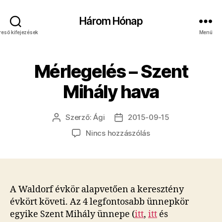
Három Hónap
reső kifejezések
Menü
Mérlegelés – Szent
Mihály hava
Szerző:
Ági
2015-09-15
Bejegyzés
Bejegyzés
szerzője
dátuma
a(z)
Nincs hozzászólás
Mérlegelés
–
Szent
Mihály
hava
A Waldorf évkör alapvetően a keresztény
bejegyzéshez
évkört követi. Az 4 legfontosabb ünnepkör
egyike Szent Mihály ünnepe (
itt
,
itt
és