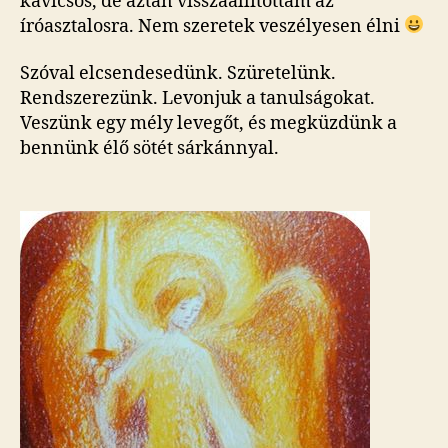
kavicsos, de aztán visszaállítottam az
íróasztalosra. Nem szeretek veszélyesen élni
Szóval elcsendesedünk. Szüretelünk.
Rendszerezünk. Levonjuk a tanulságokat.
Veszünk egy mély levegőt, és megküzdünk a
bennünk élő sötét sárkánnyal.