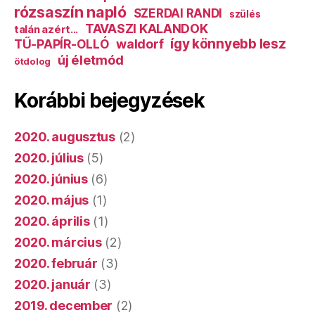
rózsaszín napló
SZERDAI RANDI
szülés
TAVASZI KALANDOK
talán azért...
így könnyebb lesz
TŰ-PAPÍR-OLLÓ
waldorf
új életmód
ötdolog
Korábbi bejegyzések
2020. augusztus
(2)
2020. július
(5)
2020. június
(6)
2020. május
(1)
2020. április
(1)
2020. március
(2)
2020. február
(3)
2020. január
(3)
2019. december
(2)