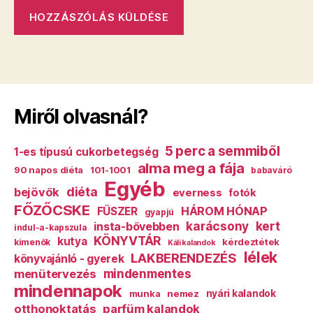
Miről olvasnál?
5 perc a semmiből
1-es típusú cukorbetegség
alma meg a fája
90 napos diéta
101-1001
babaváró
Egyéb
diéta
bejövők
everness
fotók
FŐZŐCSKE
HÁROM HÓNAP
FŰSZER
gyapjú
karácsony
kert
insta-bővebben
indul-a-kapszula
KÖNYVTÁR
kutya
kérdeztétek
kimenők
Káli kalandok
lélek
LAKBERENDEZÉS
könyvajánló - gyerek
mindenmentes
menütervezés
mindennapok
munka
nemez
nyári kalandok
otthonoktatás
parfüm kalandok