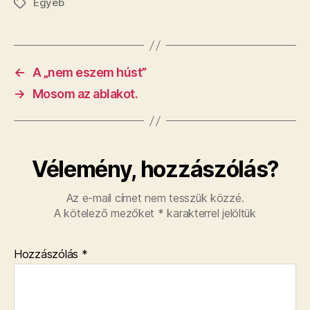
Egyéb
Címkék
←
A „nem eszem húst”
→
Mosom az ablakot.
Vélemény, hozzászólás?
Az e-mail címet nem tesszük közzé.
A kötelező mezőket
*
karakterrel jelöltük
Hozzászólás
*