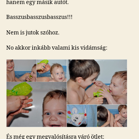
hanem egy másik autót.
Basszusbasszusbasszus!!!
Nem is jutok szóhoz.
No akkor inkább valami kis vidámság:
És még egy megvalósításra váró ötlet: