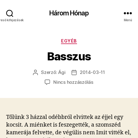
Három Hónap
reső kifejezések
Menü
Kategóriák
EGYÉB
Basszus
Szerző:
Ági
2014-03-11
Bejegyzés
Bejegyzés
szerzője
dátuma
a(z)
Nincs hozzászólás
Basszus
bejegyzéshez
Tőlünk 3 házzal odébbról elvittek az éjjel egy
kocsit. A miénket is feszegették, a szomszéd
kamerája felvette, de végülis nem Imit vitték el,