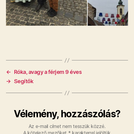
←
Róka, avagy a férjem 9 éves
→
Segítők
Vélemény, hozzászólás?
Az e-mail címet nem tesszük közzé.
A kötelező mezőket
*
karakterrel jelöltük