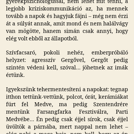
gyerekpszichológussal, nem lehet mit tenni, a
legjobb kríziskommunikáció az, ha mennek
tovább a napok és hagyjuk fájni – még nem érzi
át a súlyát annak, amit mond és nem halálvágy
van mögötte, hanem simán csak annyi, hogy
elég volt ebből az állapotból.
Szívfacsaró, pokoli nehéz, emberpróbáló
helyzet: agresszív Gergővel, Gergőt pedig
szintén védeni kell, szóval… jöhetnek az imák
értünk.
Igyekszünk tehermentesíteni a napokat: tegnap
itthon tettünk-vettünk, polcot, órát, kerámiákat
fúrt fel Medve, ma pedig Szentendrére
mentünk Farsangfarka Fesztiválra, Parti
Medvébe… Én pedig csak éjjel sírok, csak éjjel
üvöltök a párnába, mert nappal nem lehet –