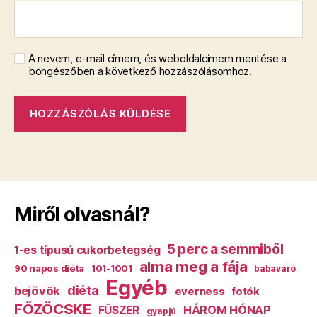
A nevem, e-mail címem, és weboldalcímem mentése a
böngészőben a következő hozzászólásomhoz.
Miről olvasnál?
5 perc a semmiből
1-es típusú cukorbetegség
alma meg a fája
90 napos diéta
101-1001
babaváró
Egyéb
diéta
bejövők
everness
fotók
FŐZŐCSKE
HÁROM HÓNAP
FŰSZER
gyapjú