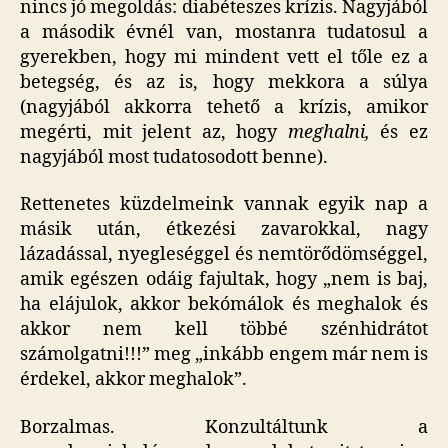
nincs jó megoldás: diabéteszes krízis. Nagyjából
a második évnél van, mostanra tudatosul a
gyerekben, hogy mi mindent vett el tőle ez a
betegség, és az is, hogy mekkora a súlya
(nagyjából akkorra tehető a krízis, amikor
megérti, mit jelent az, hogy
meghalni,
és ez
nagyjából most tudatosodott benne).
Rettenetes küzdelmeink vannak egyik nap a
másik után, étkezési zavarokkal, nagy
lázadással, nyegleséggel és nemtörődömséggel,
amik egészen odáig fajultak, hogy „nem is baj,
ha elájulok, akkor bekómálok és meghalok és
akkor nem kell többé szénhidrátot
számolgatni!!!” meg „inkább engem már nem is
érdekel, akkor meghalok”.
Borzalmas. Konzultáltunk a