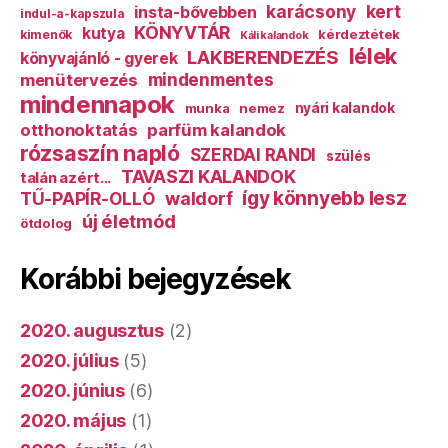
karácsony
kert
insta-bővebben
indul-a-kapszula
KÖNYVTÁR
kutya
kérdeztétek
kimenők
Káli kalandok
lélek
LAKBERENDEZÉS
könyvajánló - gyerek
mindenmentes
menütervezés
mindennapok
munka
nemez
nyári kalandok
otthonoktatás
parfüm kalandok
rózsaszín napló
SZERDAI RANDI
szülés
TAVASZI KALANDOK
talán azért...
így könnyebb lesz
TŰ-PAPÍR-OLLÓ
waldorf
új életmód
ötdolog
Korábbi bejegyzések
2020. augusztus
(2)
2020. július
(5)
2020. június
(6)
2020. május
(1)