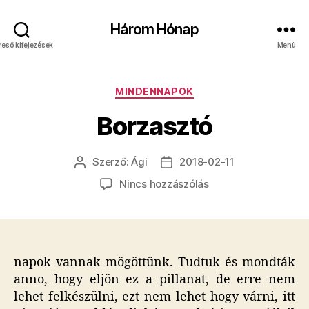
Három Hónap
reső kifejezések
Menü
Kategóriák
MINDENNAPOK
Borzasztó
Szerző:
Ági
2018-02-11
Bejegyzés
Bejegyzés
szerzője
dátuma
a(z)
Nincs hozzászólás
Borzasztó
bejegyzéshez
napok vannak mögöttünk. Tudtuk és mondták
anno, hogy eljön ez a pillanat, de erre nem
lehet felkészülni, ezt nem lehet hogy várni, itt