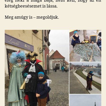
elég neki a maga baja, nem kell, hogy az én
kétségbeesésemet is lássa.
Meg amúgy is – megoldjuk.