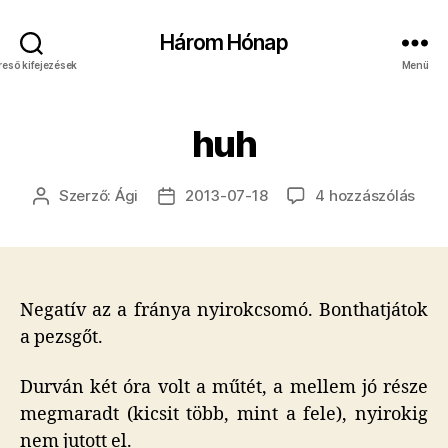
Három Hónap
reső kifejezések
Menü
huh
huh
Szerző:
Ági
2013-07-18
4 hozzászólás
Bejegyzés
Bejegyzés
cím
szerzője
dátuma
beje
Negatív az a fránya nyirokcsomó. Bonthatjátok
a pezsgőt.
Durván két óra volt a műtét, a mellem jó része
megmaradt (kicsit több, mint a fele), nyirokig
nem jutott el.