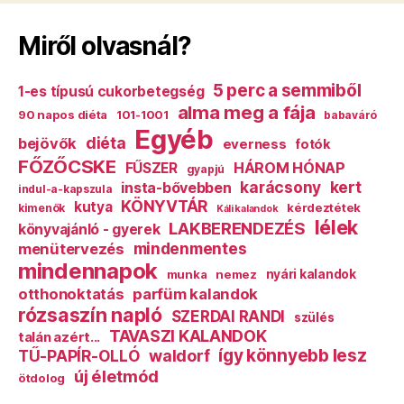
Miről olvasnál?
5 perc a semmiből
1-es típusú cukorbetegség
alma meg a fája
90 napos diéta
101-1001
babaváró
Egyéb
diéta
bejövők
everness
fotók
FŐZŐCSKE
HÁROM HÓNAP
FŰSZER
gyapjú
karácsony
kert
insta-bővebben
indul-a-kapszula
KÖNYVTÁR
kutya
kérdeztétek
kimenők
Káli kalandok
lélek
LAKBERENDEZÉS
könyvajánló - gyerek
mindenmentes
menütervezés
mindennapok
munka
nemez
nyári kalandok
otthonoktatás
parfüm kalandok
rózsaszín napló
SZERDAI RANDI
szülés
TAVASZI KALANDOK
talán azért...
így könnyebb lesz
TŰ-PAPÍR-OLLÓ
waldorf
új életmód
ötdolog