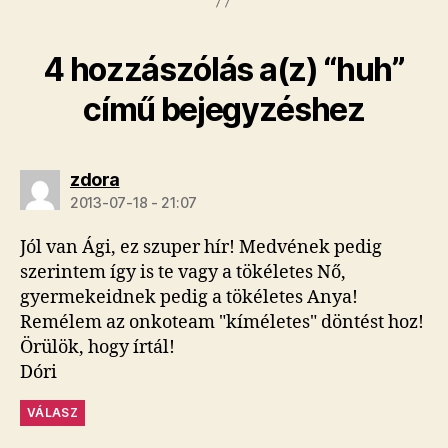
4 hozzászólás a(z) “huh”
című bejegyzéshez
szerint:
zdora
2013-07-18 - 21:07
Jól van Ági, ez szuper hír! Medvének pedig
szerintem így is te vagy a tökéletes Nő,
gyermekeidnek pedig a tökéletes Anya!
Remélem az onkoteam "kíméletes" döntést hoz!
Örülök, hogy írtál!
Dóri
VÁLASZ