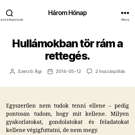
Három Hónap
reső kifejezések
Menü
Hullámokban tör rám a
rettegés.
Hull
Szerző:
Ági
2014-05-12
2 hozzászólás
Bejegyzés
Bejegyzés
tör
szerzője
dátuma
rám
a
rett
cím
Egyszerűen nem tudok tenni ellene – pedig
beje
pontosan tudom, hogy mit kellene. Milyen
gyakorlatokat, gondolatokat és feladatokat
kellene végigfuttatni, de nem megy.