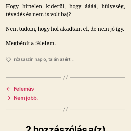
Hogy hirtelen kiderül, hogy áááá, hülyeség,
tévedés és nem is volt baj?
Nem tudom, hogy hol akadtam el, de nem jó így.
Megbénít a félelem.
rózsaszín napló
,
talán azért...
Címkék
←
Felemás
→
Nem jobb.
2 hozzászólás a(z)