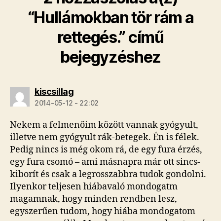
“Hullámokban tör rám a
rettegés.” című
bejegyzéshez
szerint:
kiscsillag
2014-05-12 - 22:02
Nekem a felmenőim között vannak gyógyult,
illetve nem gyógyult rák-betegek. Én is félek.
Pedig nincs is még okom rá, de egy fura érzés,
egy fura csomó – ami másnapra már ott sincs-
kiborít és csak a legrosszabbra tudok gondolni.
Ilyenkor teljesen hiábavaló mondogatm
magamnak, hogy minden rendben lesz,
egyszerűen tudom, hogy hiába mondogatom