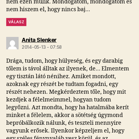
nem ezen múlik. Mondogatom, mondogatom és
nem hiszem el, hogy nincs baj…
VÁLASZ
szerint:
Anita Slenker
2014-05-13 - 07:58
Drága, tudom, hogy hülyeség, és egy darabig
tőlem is távol álltak az ilyenek, de… Elmentem
egy tisztán látó nénihez. Amiket mondott,
azoknak egy részét be tudtam fogadni, egy
részét nehezen. Megkérdeztem tőle, hogy mit
kezdjek a félelmeimmel, hogyan tudom
legyőzni. Azt mondta, hogy ha hatalmába kerít
minket a félelem, akkor a sötétség úgymond
bepróbálkozik nálunk, és teszteli mennyire
vagyunk erősek. Ilyenkor képzeljem el, hogy
egy széles fénynyaláb vesz körül, és az