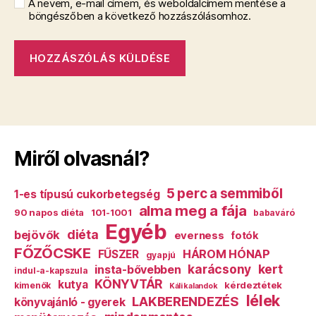
A nevem, e-mail címem, és weboldalcímem mentése a
böngészőben a következő hozzászólásomhoz.
Miről olvasnál?
5 perc a semmiből
1-es típusú cukorbetegség
alma meg a fája
90 napos diéta
101-1001
babaváró
Egyéb
diéta
bejövők
everness
fotók
FŐZŐCSKE
HÁROM HÓNAP
FŰSZER
gyapjú
karácsony
kert
insta-bővebben
indul-a-kapszula
KÖNYVTÁR
kutya
kérdeztétek
kimenők
Káli kalandok
lélek
LAKBERENDEZÉS
könyvajánló - gyerek