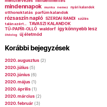
mindenmentes
menütervezés
mindennapok
munka
nemez
nyári kalandok
otthonoktatás
parfüm kalandok
rózsaszín napló
SZERDAI RANDI
szülés
TAVASZI KALANDOK
talán azért...
így könnyebb lesz
TŰ-PAPÍR-OLLÓ
waldorf
új életmód
ötdolog
Korábbi bejegyzések
2020. augusztus
(2)
2020. július
(5)
2020. június
(6)
2020. május
(1)
2020. április
(1)
2020. március
(2)
2020. február
(3)