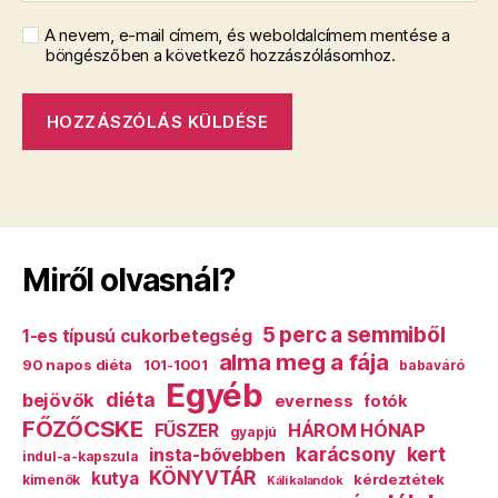
A nevem, e-mail címem, és weboldalcímem mentése a
böngészőben a következő hozzászólásomhoz.
Miről olvasnál?
5 perc a semmiből
1-es típusú cukorbetegség
alma meg a fája
90 napos diéta
101-1001
babaváró
Egyéb
diéta
bejövők
everness
fotók
FŐZŐCSKE
HÁROM HÓNAP
FŰSZER
gyapjú
karácsony
kert
insta-bővebben
indul-a-kapszula
KÖNYVTÁR
kutya
kérdeztétek
kimenők
Káli kalandok