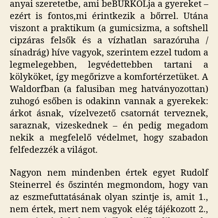
anyai szeretetbe, ami beBURKOLja a gyereket –
ezért is fontos,mi érintkezik a bőrrel. Utána
viszont a praktikum (a gumicsizma, a softshell
cipzáras felsők és a vízhatlan sarazóruha /
sínadrág) híve vagyok, szerintem ezzel tudom a
legmelegebben, legvédettebben tartani a
kölyköket, így megőrizve a komfortérzetüket. A
Waldorfban (a falusiban meg hatványozottan)
zuhogó esőben is odakinn vannak a gyerekek:
árkot ásnak, vízelvezető csatornát terveznek,
saraznak, vizeskednek – én pedig megadom
nekik a megfelelő védelmet, hogy szabadon
felfedezzék a világot.
Nagyon nem mindenben értek egyet Rudolf
Steinerrel és őszintén megmondom, hogy van
az eszmefuttatásának olyan szintje is, amit 1.,
nem értek, mert nem vagyok elég tájékozott 2.,