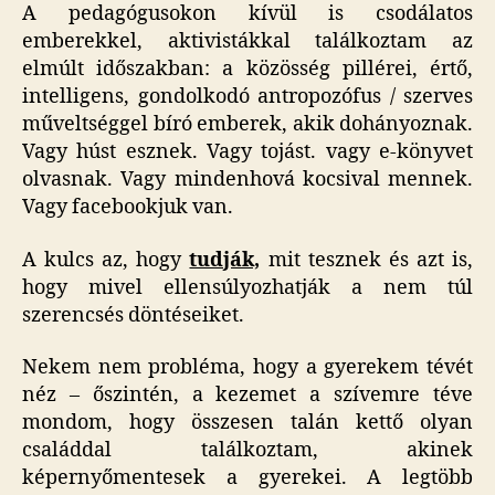
A pedagógusokon kívül is csodálatos
emberekkel, aktivistákkal találkoztam az
elmúlt időszakban: a közösség pillérei, értő,
intelligens, gondolkodó antropozófus / szerves
műveltséggel bíró emberek, akik dohányoznak.
Vagy húst esznek. Vagy tojást. vagy e-könyvet
olvasnak. Vagy mindenhová kocsival mennek.
Vagy facebookjuk van.
A kulcs az, hogy
tudják,
mit tesznek és azt is,
hogy mivel ellensúlyozhatják a nem túl
szerencsés döntéseiket.
Nekem nem probléma, hogy a gyerekem tévét
néz – őszintén, a kezemet a szívemre téve
mondom, hogy összesen talán kettő olyan
családdal találkoztam, akinek
képernyőmentesek a gyerekei. A legtöbb