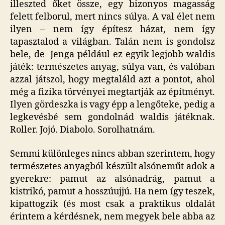
illeszted őket össze, egy bizonyos magasság
felett felborul, mert nincs súlya. A val élet nem
ilyen – nem így építesz házat, nem így
tapasztalod a világban. Talán nem is gondolsz
bele, de Jenga például ez egyik legjobb waldis
játék: természetes anyag, súlya van, és valóban
azzal játszol, hogy megtaláld azt a pontot, ahol
még a fizika törvényei megtartják az építményt.
Ilyen gördeszka is vagy épp a lengőteke, pedig a
legkevésbé sem gondolnád waldis játéknak.
Roller. Jojó. Diabolo. Sorolhatnám.
Semmi különleges nincs abban szerintem, hogy
természetes anyagból készült alsóneműt adok a
gyerekre: pamut az alsónadrág, pamut a
kistrikó, pamut a hosszúujjú. Ha nem így teszek,
kipattogzik (és most csak a praktikus oldalát
érintem a kérdésnek, nem megyek bele abba az