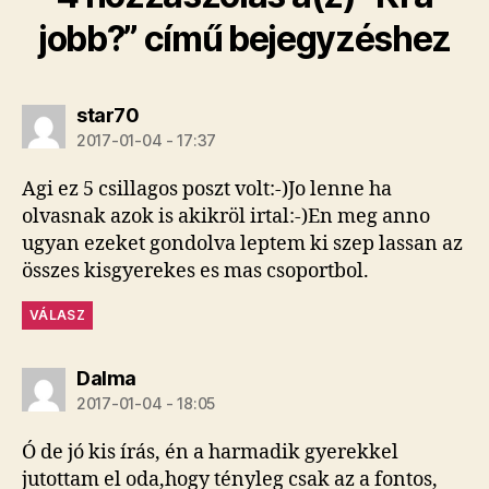
jobb?” című bejegyzéshez
szerint:
star70
2017-01-04 - 17:37
Agi ez 5 csillagos poszt volt:-)Jo lenne ha
olvasnak azok is akikröl irtal:-)En meg anno
ugyan ezeket gondolva leptem ki szep lassan az
összes kisgyerekes es mas csoportbol.
VÁLASZ
szerint:
Dalma
2017-01-04 - 18:05
Ó de jó kis írás, én a harmadik gyerekkel
jutottam el oda,hogy tényleg csak az a fontos,