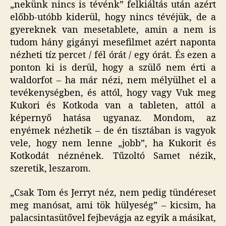
„nekünk nincs is tévénk” felkiáltás után azért
előbb-utóbb kiderül, hogy nincs tévéjük, de a
gyereknek van mesetablete, amin a nem is
tudom hány gigányi mesefilmet azért naponta
nézheti tíz percet / fél órát / egy órát. És ezen a
ponton ki is derül, hogy a szülő nem érti a
waldorfot – ha már nézi, nem mélyülhet el a
tevékenységben, és attól, hogy vagy Vuk meg
Kukori és Kotkoda van a tableten, attól a
képernyő hatása ugyanaz. Mondom, az
enyémek nézhetik – de én tisztában is vagyok
vele, hogy nem lenne „jobb”, ha Kukorit és
Kotkodát néznének. Tűzoltó Samet nézik,
szeretik, leszarom.
„Csak Tom és Jerryt néz, nem pedig tündéreset
meg manósat, ami tök hülyeség” – kicsim, ha
palacsintasütővel fejbevágja az egyik a másikat,