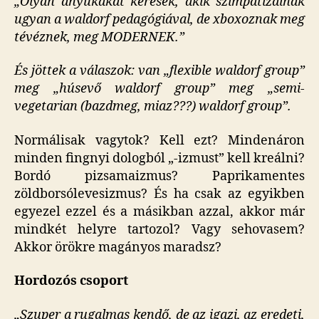
„Olyan anyukákat keresek, akik szimpatizálnak
ugyan a waldorf pedagógiával, de xboxoznak meg
tévéznek, meg MODERNEK.”
És jöttek a válaszok: van „flexible waldorf group”
meg „húsevő waldorf group” meg „semi-
vegetarian (bazdmeg, miaz???) waldorf group”.
Normálisak vagytok? Kell ezt? Mindenáron
minden fingnyi dologból „-izmust” kell kreálni?
Bordó pizsamaizmus? Paprikamentes
zöldborsólevesizmus? És ha csak az egyikben
egyezel ezzel és a másikban azzal, akkor már
mindkét helyre tartozol? Vagy sehovasem?
Akkor örökre magányos maradsz?
Hordozós csoport
„Szuper a rugalmas kendő, de az igazi, az eredeti,