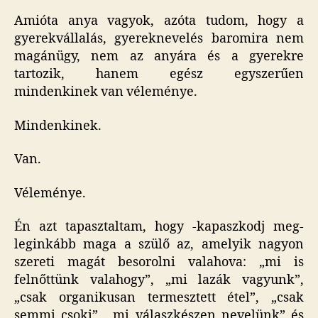
Amióta anya vagyok, azóta tudom, hogy a
gyerekvállalás, gyereknevelés baromira nem
magánügy, nem az anyára és a gyerekre
tartozik, hanem egész egyszerűen
mindenkinek van véleménye.
Mindenkinek.
Van.
Véleménye.
Én azt tapasztaltam, hogy -kapaszkodj meg-
leginkább maga a szülő az, amelyik nagyon
szereti magát besorolni valahova: „mi is
felnőttünk valahogy”, „mi lazák vagyunk”,
„csak organikusan termesztett étel”, „csak
semmi csoki”, „mi válaszkészen nevelünk” és