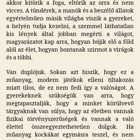
akkor kitörik a foga, eltörik az orra és nem
vicces. A tündérek, a manók és a beszélő állatok
egyértelműen másik világba viszik a gyereket,
a helyén tudja kezelni, a szemmel láthatatlan
kis lények által jobban megérti a világot,
magyarázatot kap arra, hogyan bújik elő a föld
alól az élet, hogyan bontanak szirmot a virágok
és a többi.
Van duplójuk. Sokan azt hiszik, hogy ez a
műanyag, modern játékok elleni tiltakozás
miatt tilos, de ez nem fedi így a valóságot. A
gyerekeknek szükségük van arra, hogy
megtapasztalják, hogy a minket körülvevő
tárgyaknak van súlya, hogy az életben vannak
fizikai törvényszerűségek és vannak a való
élettel összeegyeztethetetlen dolgok. Ha
műanyag kockákat egymásra teszel, és nem