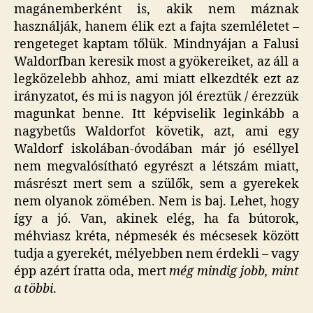
magánemberként is, akik nem máznak
használják, hanem élik ezt a fajta szemléletet –
rengeteget kaptam tőlük. Mindnyájan a Falusi
Waldorfban keresik most a gyökereiket, az áll a
legközelebb ahhoz, ami miatt elkezdték ezt az
irányzatot, és mi is nagyon jól éreztük / érezzük
magunkat benne. Itt képviselik leginkább a
nagybetűs Waldorfot követik, azt, ami egy
Waldorf iskolában-óvodában már jó eséllyel
nem megvalósítható egyrészt a létszám miatt,
másrészt mert sem a szülők, sem a gyerekek
nem olyanok zömében. Nem is baj. Lehet, hogy
így a jó. Van, akinek elég, ha fa bútorok,
méhviasz kréta, népmesék és mécsesek között
tudja a gyerekét, mélyebben nem érdekli – vagy
épp azért íratta oda, mert
még mindig jobb, mint
a többi
.