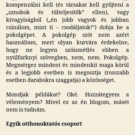
kompenzálni kell (és társakat kell gyűjteni a
„sznobok és túlteljesítők” ellen), vagy
kivagyiságból („én jobb vagyok és jobban
csinálom, mint ti – csodáljatok!”) dobja be a
pokolgépet. A pokolgép szót nem azért
használtam, mert olyan kurvára érdekelne,
hogy ne legyen szóismétlés ebben a
nyúlfarknyi szövegben, nem, nem. Pokolgép.
Megmérgez mindent és mindenkit maga körül
és a legjobb esetben is megosztja (rosszabb
esetben darabokra szaggatja) a közösséget.
Mondjak példákat? Oké. Hozzátegyem a
véleményem? Mivel ez az én blogom, másét
nem is tudnám.
Egyik otthonoktatós csoport