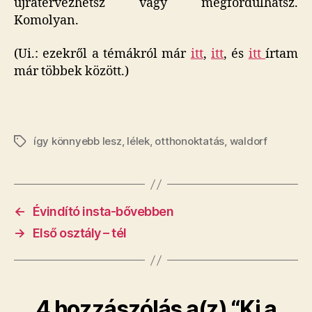
újratervezhetsz vagy megfordulhatsz.
Komolyan.
(Ui.: ezekről a témákról már
itt
,
itt
, és
itt
írtam
már többek között.)
így könnyebb lesz
,
lélek
,
otthonoktatás
,
waldorf
Címkék
←
Évindító insta-bővebben
→
Első osztály – tél
4 hozzászólás a(z) “Ki a