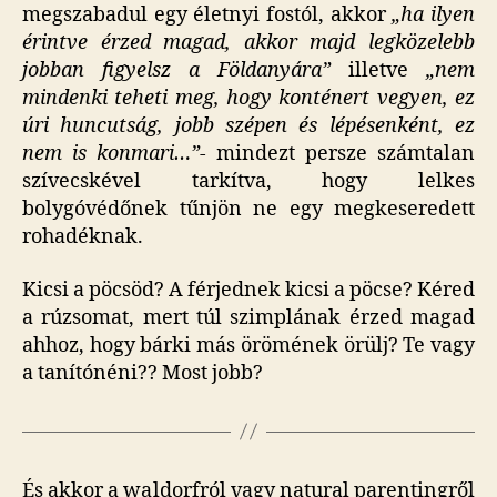
megszabadul egy életnyi fostól, akkor
„ha ilyen
érintve érzed magad, akkor majd legközelebb
jobban figyelsz a Földanyára”
illetve
„nem
mindenki teheti meg, hogy konténert vegyen, ez
úri huncutság, jobb szépen és lépésenként, ez
nem is konmari…”-
mindezt persze számtalan
szívecskével tarkítva, hogy lelkes
bolygóvédőnek tűnjön ne egy megkeseredett
rohadéknak.
Kicsi a pöcsöd? A férjednek kicsi a pöcse? Kéred
a rúzsomat, mert túl szimplának érzed magad
ahhoz, hogy bárki más örömének örülj? Te vagy
a tanítónéni?? Most jobb?
És akkor a waldorfról vagy natural parentingről