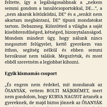
feltette, így a legálságosabbnak a „nekem
semmi gondom a tanulócsoportokkal, DE…”, a
„nem akarok kötözködni, DE” és a „senkit nem
akartam megbántani, DE” típusú mondatokat
tartom. Debazmeg. Kiöntötted a világba a saját
kisebbrendűséged, kétséged, bizonytalanságod.
Mondom mindezt úgy, hogy nálunk nincs
megosztott felügyelet, kettő gyerekem van
itthon, segítség nélkül és ebben semmi
heroikusat nem találok. Megszívtuk, és most
ebből szeretném a legjobbat kihozni.
Egyik kismamás csoport
„És engem nem érdekel, mit mondanak az
ŐSANYÁK, vettem BOLTI MÁJKRÉMET, mert
nem gondolom, hogy KURVA NAGYOT ártanék a
gyereknek, de majd biztos jönnek az ŐSANYÁK