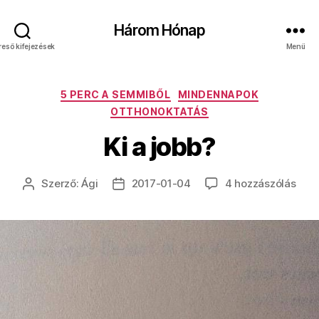
Három Hónap
reső kifejezések
Menü
Kategóriák
5 PERC A SEMMIBŐL
MINDENNAPOK
OTTHONOKTATÁS
Ki a jobb?
Ki
Szerző:
Ági
2017-01-04
4 hozzászólás
Bejegyzés
Bejegyzés
a
szerzője
dátuma
jobb
cím
beje