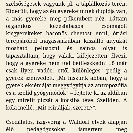
szélsőségesek vagyunk pl. a táplálkozás terén.
Kiderült, hogy az én gyerekeimnek duplója van,
a más gyereke meg pókembert néz. Láttam
organikus kezeslábasba csomagolt
kisgyerekeket baconös cheetost enni, óriási
terepjáróból magassarkúban kiszálló anyukát
mosható pelusozni és sajnos olyat is
tapasztaltam, hogy valaki kifejezetten élvezi,
hogy a gyereke nem tud beilleszkedni „ő már
csak ilyen vadóc, ettől különleges” pedig a
gyerek szenvedett. „Mi hiszünk abban, hogy a
gyerek ekcémáját meggyógyítja az antropozófia
és a szelíd gyógymódok” – fejtette ki az aldiban
egy mirelit pizzát a kocsiba téve. Szelíden. A
kóla mellé. „Mit csináljak, szereti?”.
Csodálatos, ízig-vérig a Waldorf elvek alapján
élő pedagógusokat ismertem meg