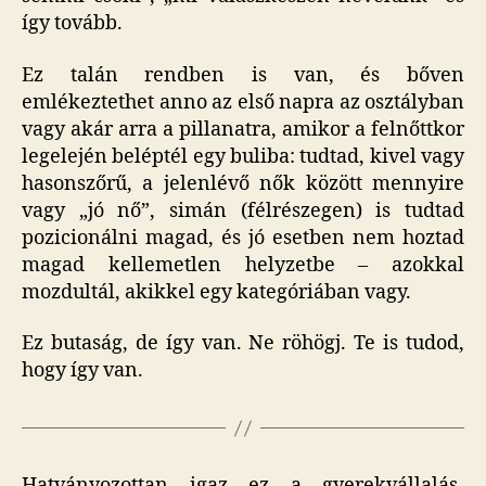
így tovább.
Ez talán rendben is van, és bőven
emlékeztethet anno az első napra az osztályban
vagy akár arra a pillanatra, amikor a felnőttkor
legelején beléptél egy buliba: tudtad, kivel vagy
hasonszőrű, a jelenlévő nők között mennyire
vagy „jó nő”, simán (félrészegen) is tudtad
pozicionálni magad, és jó esetben nem hoztad
magad kellemetlen helyzetbe – azokkal
mozdultál, akikkel egy kategóriában vagy.
Ez butaság, de így van. Ne röhögj. Te is tudod,
hogy így van.
Hatványozottan igaz ez a gyerekvállalás-