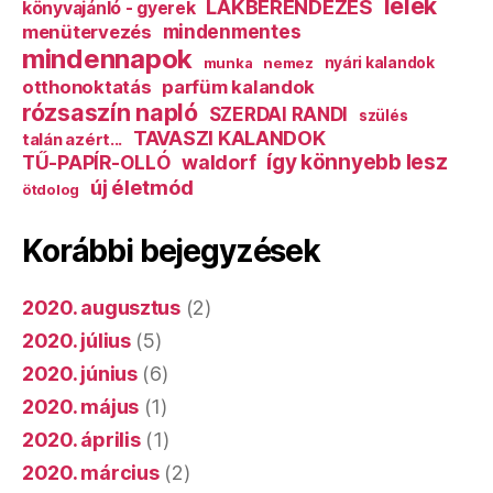
lélek
LAKBERENDEZÉS
könyvajánló - gyerek
mindenmentes
menütervezés
mindennapok
munka
nemez
nyári kalandok
otthonoktatás
parfüm kalandok
rózsaszín napló
SZERDAI RANDI
szülés
TAVASZI KALANDOK
talán azért...
így könnyebb lesz
TŰ-PAPÍR-OLLÓ
waldorf
új életmód
ötdolog
Korábbi bejegyzések
2020. augusztus
(2)
2020. július
(5)
2020. június
(6)
2020. május
(1)
2020. április
(1)
2020. március
(2)