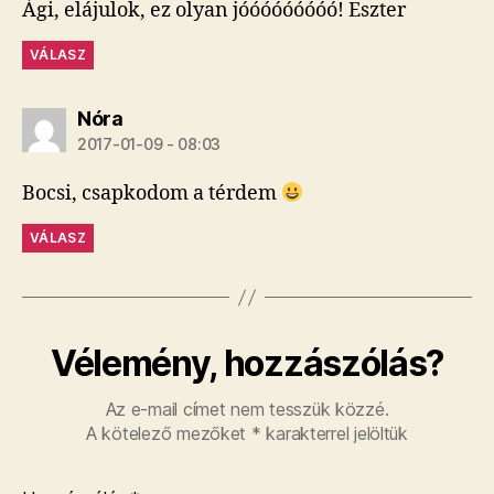
Ági, elájulok, ez olyan jóóóóóóóóó! Eszter
VÁLASZ
szerint:
Nóra
2017-01-09 - 08:03
Bocsi, csapkodom a térdem
VÁLASZ
Vélemény, hozzászólás?
Az e-mail címet nem tesszük közzé.
A kötelező mezőket
*
karakterrel jelöltük