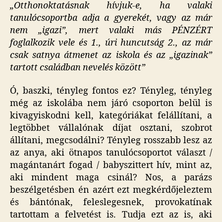
„Otthonoktatásnak hívjuk-e, ha valaki
tanulócsoportba adja a gyerekét, vagy az már
nem „igazi”, mert valaki más PÉNZÉRT
foglalkozik vele és 1., úri huncutság 2., az már
csak satnya átmenet az iskola és az „igazinak”
tartott családban nevelés között”
Ó, baszki, tényleg fontos ez? Tényleg, tényleg
még az iskolába nem járó csoporton belül is
kivagyiskodni kell, kategóriákat felállítani, a
legtöbbet vállalónak díjat osztani, szobrot
állítani, megcsodálni? Tényleg rosszabb lesz az
az anya, aki ötnapos tanulócsoportot választ /
magántanárt fogad / babyszittert hív, mint az,
aki mindent maga csinál? Nos, a parázs
beszélgetésben én azért ezt megkérdőjeleztem
és bántónak, feleslegesnek, provokatínak
tartottam a felvetést is. Tudja ezt az is, aki