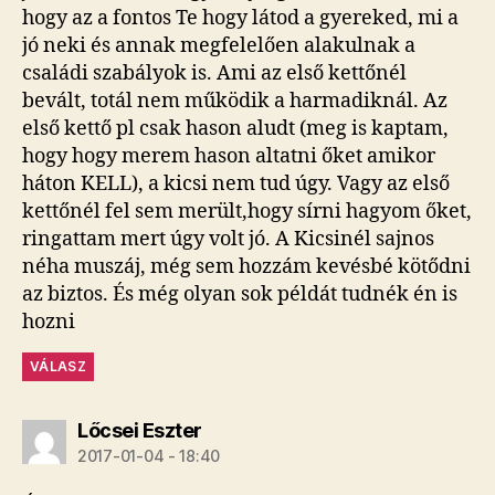
hogy az a fontos Te hogy látod a gyereked, mi a
jó neki és annak megfelelően alakulnak a
családi szabályok is. Ami az első kettőnél
bevált, totál nem működik a harmadiknál. Az
első kettő pl csak hason aludt (meg is kaptam,
hogy hogy merem hason altatni őket amikor
háton KELL), a kicsi nem tud úgy. Vagy az első
kettőnél fel sem merült,hogy sírni hagyom őket,
ringattam mert úgy volt jó. A Kicsinél sajnos
néha muszáj, még sem hozzám kevésbé kötődni
az biztos. És még olyan sok példát tudnék én is
hozni
VÁLASZ
szerint:
Lőcsei Eszter
2017-01-04 - 18:40