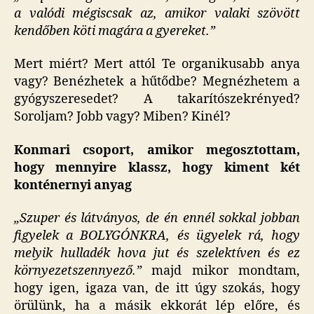
a valódi mégiscsak az, amikor valaki szövött
kendőben köti magára a gyereket.”
Mert miért? Mert attól Te organikusabb anya
vagy? Benézhetek a hűtődbe? Megnézhetem a
gyógyszeresedet? A takarítószekrényed?
Soroljam? Jobb vagy? Miben? Kinél?
Konmari csoport, amikor megosztottam,
hogy mennyire klassz, hogy kiment két
konténernyi anyag
„Szuper és látványos, de én ennél sokkal jobban
figyelek a BOLYGÓNKRA, és ügyelek rá, hogy
melyik hulladék hova jut és szelektíven és ez
környezetszennyező.”
majd mikor mondtam,
hogy igen, igaza van, de itt úgy szokás, hogy
örülünk, ha a másik ekkorát lép előre, és