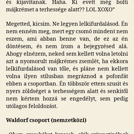
és kijavítanak. Haha. Ki evett még bolti
májkrémet a terhessége alatt?? LOL XOXO”
Megetted, kicsim. Ne legyen lelkifurdalásod. Én
nem enném meg, mert egy csomó mindent nem
eszem, ami abban benne van, de ez az én
döntésem, és nem írom a bejegyzésed alá.
Ahogy elnézem, neked sem kellett volna letolni
azt a nyomorult májkrémes zsemlét, ha ekkora
lelkifurdalásod van tőle, és pláne nem kellett
volna ilyen stílusban megráznod a pofonfát
ebben a csoportban. Én többször ettem szusit és
nyers zöldséget a terhességem alatt és senkitől
nem kértem hozzá se engedélyt, sem pedig
utólagos feloldozást.
Waldorf csoport (nemzetközi)