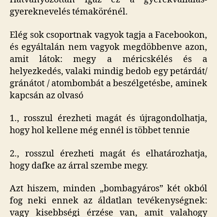
gyereknevelés témakörénél.
Elég sok csoportnak vagyok tagja a Facebookon,
és egyáltalán nem vagyok megdöbbenve azon,
amit látok: megy a méricskélés és a
helyezkedés, valaki mindig bedob egy petárdát/
gránátot / atombombát a beszélgetésbe, aminek
kapcsán az olvasó
1., rosszul érezheti magát és újragondolhatja,
hogy hol kellene még ennél is többet tennie
2., rosszul érezheti magát és elhatározhatja,
hogy dafke az árral szembe megy.
Azt hiszem, minden „bombagyáros” két okból
fog neki ennek az áldatlan tevékenységnek:
vagy kisebbségi érzése van, amit valahogy