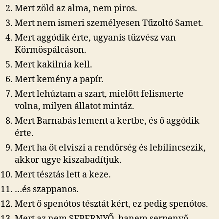
Mert zöld az alma, nem piros.
sírt
cím
Mert nem ismeri személyesen Tűzoltó Samet.
beje
Mert aggódik érte, ugyanis tűzvész van
Körmöspálcáson.
Mert kakilnia kell.
Mert kemény a papír.
Mert lehúztam a szart, mielőtt felismerte
volna, milyen állatot mintáz.
Mert Barnabás lement a kertbe, és ő aggódik
érte.
Mert ha őt elviszi a rendőrség és lebilincsezik,
akkor ugye kiszabadítjuk.
Mert tésztás lett a keze.
…és szappanos.
Mert ő spenótos tésztát kért, ez pedig spenótos.
Mert az nem SEPERNYŐ, hanem serpenyő.