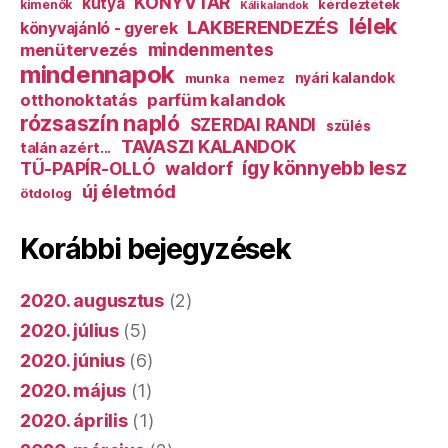
KÖNYVTÁR
kutya
kérdeztétek
kimenők
Káli kalandok
lélek
LAKBERENDEZÉS
könyvajánló - gyerek
mindenmentes
menütervezés
mindennapok
munka
nemez
nyári kalandok
otthonoktatás
parfüm kalandok
rózsaszín napló
SZERDAI RANDI
szülés
TAVASZI KALANDOK
talán azért...
így könnyebb lesz
TŰ-PAPÍR-OLLÓ
waldorf
új életmód
ötdolog
Korábbi bejegyzések
2020. augusztus
(2)
2020. július
(5)
2020. június
(6)
2020. május
(1)
2020. április
(1)