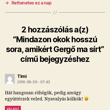
→
Rettenetes ez a nap
2 hozzászólás a(z)
“Mindazon okok hosszú
sora, amikért Gergő ma sírt”
című bejegyzéshez
szerint:
Timi
2016-09-29 - 07:43
Hát hangosan röhögök, pedig amúgy
együttérzek veled. Nyavalyás kölkök!
VÁLASZ