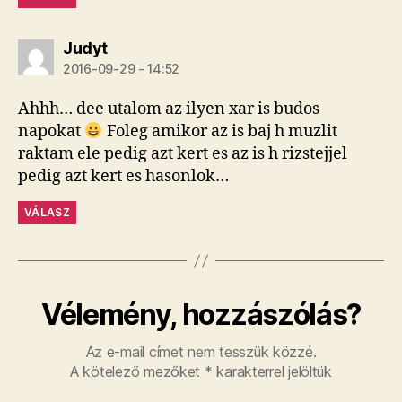
szerint:
Judyt
2016-09-29 - 14:52
Ahhh… dee utalom az ilyen xar is budos
napokat
Foleg amikor az is baj h muzlit
raktam ele pedig azt kert es az is h rizstejjel
pedig azt kert es hasonlok…
VÁLASZ
Vélemény, hozzászólás?
Az e-mail címet nem tesszük közzé.
A kötelező mezőket
*
karakterrel jelöltük