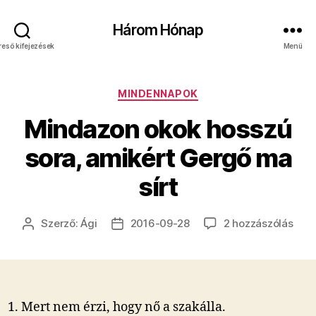
Három Hónap
reső kifejezések
Menü
Kategóriák
MINDENNAPOK
Mindazon okok hosszú
sora, amikért Gergő ma
sírt
Min
Szerző:
Ági
2016-09-28
2 hozzászólás
Bejegyzés
Bejegyzés
okok
szerzője
dátuma
hoss
sora
amik
Ger
Mert nem érzi, hogy nő a szakálla.
ma