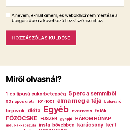
A nevem, e-mail címem, és weboldalcímem mentése a
böngészőben a következő hozzászólásomhoz.
Miről olvasnál?
5 perc a semmiből
1-es típusú cukorbetegség
alma meg a fája
90 napos diéta
101-1001
babaváró
Egyéb
diéta
bejövők
everness
fotók
FŐZŐCSKE
HÁROM HÓNAP
FŰSZER
gyapjú
karácsony
kert
insta-bővebben
indul-a-kapszula