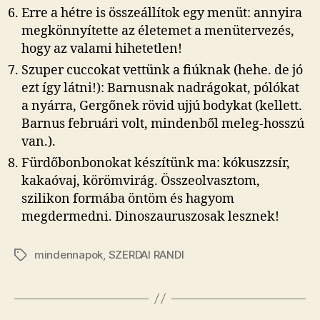
Erre a hétre is összeállítok egy menüt: annyira
megkönnyítette az életemet a menütervezés,
hogy az valami hihetetlen!
Szuper cuccokat vettünk a fiúknak (hehe. de jó
ezt így látni!): Barnusnak nadrágokat, pólókat
a nyárra, Gergőnek rövid ujjú bodykat (kellett.
Barnus februári volt, mindenből meleg-hosszú
van.).
Fürdőbonbonokat készítünk ma: kókuszzsír,
kakaóvaj, körömvirág. Összeolvasztom,
szilikon formába öntöm és hagyom
megdermedni. Dinoszauruszosak lesznek!
mindennapok
,
SZERDAI RANDI
Címkék