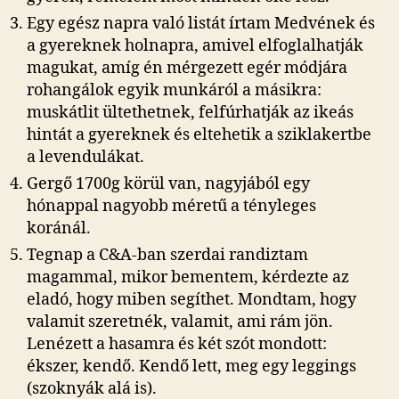
Egy egész napra való listát írtam Medvének és
a gyereknek holnapra, amivel elfoglalhatják
magukat, amíg én mérgezett egér módjára
rohangálok egyik munkáról a másikra:
muskátlit ültethetnek, felfúrhatják az ikeás
hintát a gyereknek és eltehetik a sziklakertbe
a levendulákat.
Gergő 1700g körül van, nagyjából egy
hónappal nagyobb méretű a tényleges
koránál.
Tegnap a C&A-ban szerdai randiztam
magammal, mikor bementem, kérdezte az
eladó, hogy miben segíthet. Mondtam, hogy
valamit szeretnék, valamit, ami rám jön.
Lenézett a hasamra és két szót mondott:
ékszer, kendő. Kendő lett, meg egy leggings
(szoknyák alá is).