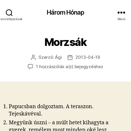
Három Hónap
reső kifejezések
Menü
Morzsák
Szerző:
Ági
2013-04-19
Bejegyzés
Bejegyzés
szerzője
dátuma
Morzsák
1 hozzászólás a(z)
bejegyzéshez
Papucsban dolgoztam. A teraszon.
Tejeskávéval.
Megyünk úszni – a múlt hetet kihagyta a
gyerek, remélem most minden oké lesz.