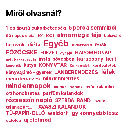
Miről olvasnál?
5 perc a semmiből
1-es típusú cukorbetegség
alma meg a fája
90 napos diéta
101-1001
babaváró
Egyéb
diéta
bejövők
everness
fotók
FŐZŐCSKE
HÁROM HÓNAP
FŰSZER
gyapjú
karácsony
kert
insta-bővebben
indul-a-kapszula
KÖNYVTÁR
kutya
kérdeztétek
kimenők
Káli kalandok
lélek
LAKBERENDEZÉS
könyvajánló - gyerek
mindenmentes
menütervezés
mindennapok
munka
nemez
nyári kalandok
otthonoktatás
parfüm kalandok
rózsaszín napló
SZERDAI RANDI
szülés
TAVASZI KALANDOK
talán azért...
így könnyebb lesz
TŰ-PAPÍR-OLLÓ
waldorf
új életmód
ötdolog