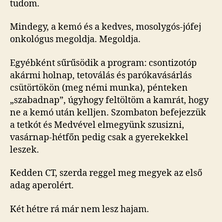
tudom.
Mindegy, a kemó és a kedves, mosolygós-jófej
onkológus megoldja. Megoldja.
Egyébként sűrűsödik a program: csontizotóp
akármi holnap, tetoválás és parókavásárlás
csütörtökön (meg némi munka), pénteken
„szabadnap”, úgyhogy feltöltöm a kamrát, hogy
ne a kemó után kelljen. Szombaton befejezzük
a tetkót és Medvével elmegyünk szusizni,
vasárnap-hétfőn pedig csak a gyerekekkel
leszek.
Kedden CT, szerda reggel meg megyek az első
adag aperolért.
Két hétre rá már nem lesz hajam.