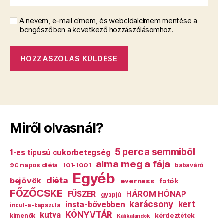
A nevem, e-mail címem, és weboldalcímem mentése a
böngészőben a következő hozzászólásomhoz.
Miről olvasnál?
5 perc a semmiből
1-es típusú cukorbetegség
alma meg a fája
90 napos diéta
101-1001
babaváró
Egyéb
diéta
bejövők
everness
fotók
FŐZŐCSKE
HÁROM HÓNAP
FŰSZER
gyapjú
karácsony
kert
insta-bővebben
indul-a-kapszula
KÖNYVTÁR
kutya
kérdeztétek
kimenők
Káli kalandok