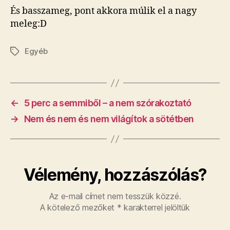
És basszameg, pont akkora múlik el a nagy
meleg:D
Egyéb
Címkék
←
5 perc a semmiből – a nem szórakoztató
→
Nem és nem és nem világítok a sötétben
Vélemény, hozzászólás?
Az e-mail címet nem tesszük közzé.
A kötelező mezőket
*
karakterrel jelöltük