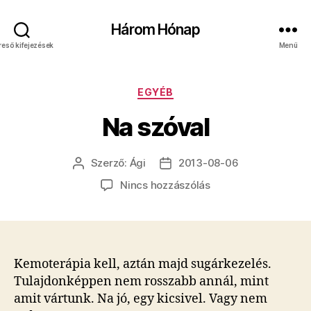
Három Hónap
reső kifejezések
Menü
Kategóriák
EGYÉB
Na szóval
Szerző:
Ági
2013-08-06
Bejegyzés
Bejegyzés
szerzője
dátuma
a(z)
Nincs hozzászólás
Na
szóval
bejegyzéshez
Kemoterápia kell, aztán majd sugárkezelés.
Tulajdonképpen nem rosszabb annál, mint
amit vártunk. Na jó, egy kicsivel. Vagy nem