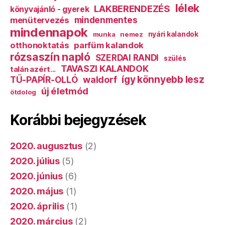
lélek
LAKBERENDEZÉS
könyvajánló - gyerek
mindenmentes
menütervezés
mindennapok
munka
nemez
nyári kalandok
otthonoktatás
parfüm kalandok
rózsaszín napló
SZERDAI RANDI
szülés
TAVASZI KALANDOK
talán azért...
így könnyebb lesz
TŰ-PAPÍR-OLLÓ
waldorf
új életmód
ötdolog
Korábbi bejegyzések
2020. augusztus
(2)
2020. július
(5)
2020. június
(6)
2020. május
(1)
2020. április
(1)
2020. március
(2)