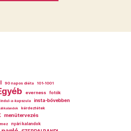
l
90 napos diéta
101-1001
Egyéb
everness
fotók
insta-bővebben
indul-a-kapszula
kérdeztétek
áli kalandok
k
menütervezés
mez
nyári kalandok
 napló