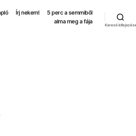
apló
Írj nekem!
5 perc a semmiből
alma meg a fája
Kereső kifejezés
a(z)
s
Piros
labda