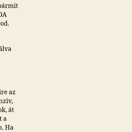
 bármit
BDA
od.
álva
ire az
zív,
k, át
t a
m. Ha