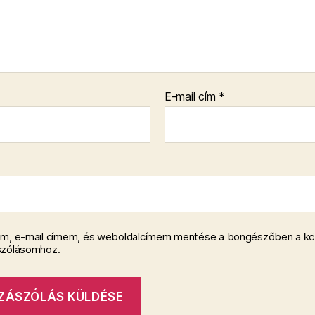
E-mail cím
*
m, e-mail címem, és weboldalcímem mentése a böngészőben a k
szólásomhoz.