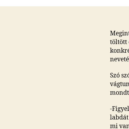
Megint
töltött
konkré
neveté
Szó sz
vágtun
mondt
-Figye
labdát
mi van