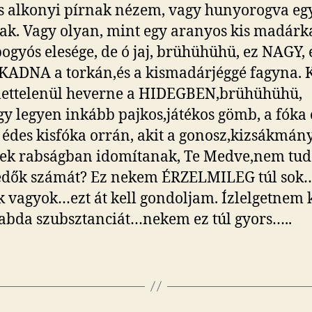
s alkonyi pírnak nézem, vagy hunyorogva eg
k. Vagy olyan, mint egy aranyos kis madárk
bogyós elesége, de ó jaj, brühühühü, ez NAGY, 
DNA a torkán,és a kismadárjéggé fagyna. K
élettelenül heverne a HIDEGBEN,brühühühü,
y legyen inkább pajkos,játékos gömb, a fóka 
, édes kisfóka orrán, akit a gonosz,kizsákmán
ek rabságban idomítanak, Te Medve,nem tud
védők számát? Ez nekem ÉRZELMILEG túl sok
k vagyok…ezt át kell gondoljam. Ízlelgetnem k
labda szubsztanciát…nekem ez túl gyors…..