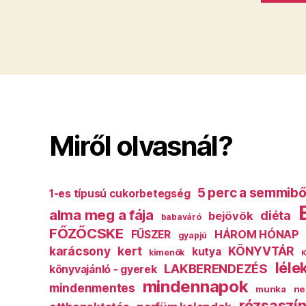
Miről olvasnál?
5 perc a semmibő
1-es típusú cukorbetegség
alma meg a fája
diéta
bejövők
babaváró
FŐZŐCSKE
HÁROM HÓNAP
FŰSZER
gyapjú
karácsony
kert
KÖNYVTÁR
kutya
kimenők
K
léle
LAKBERENDEZÉS
könyvajánló - gyerek
mindennapok
mindenmentes
munka
ne
rózsaszín