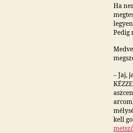
Ha nem
megtes
legyen
Pedig 
Medve 
megszó
– Jaj, 
KÉZZEL
aszcen
arcom
mélysé
kell g
metsző