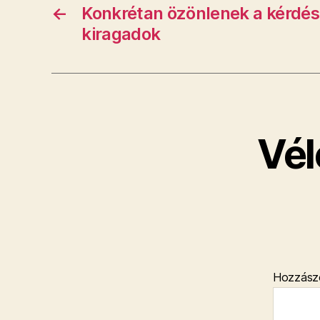
←
Konkrétan özönlenek a kérdés
kiragadok
Vél
Hozzász