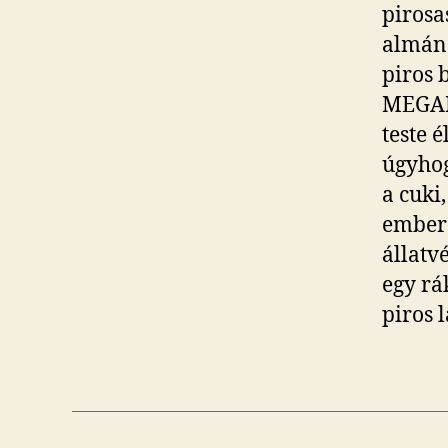
pirosa
almána
piros 
MEGAKA
teste 
úgyhog
a cuki
ember
állat
egy rá
piros 