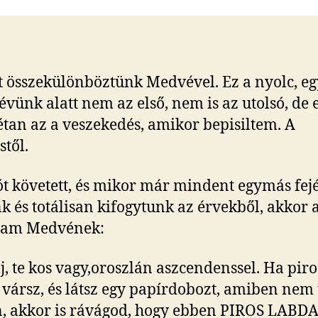
 összekülönböztünk Medvével. Ez a nyolc, eg
 évünk alatt nem az első, nem is az utolsó, de 
tan az a veszekedés, amikor bepisiltem. A
stől.
ót követett, és mikor már mindent egymás fej
k és totálisan kifogytunk az érvekből, akkor 
am Medvének:
lj, te kos vagy,oroszlán aszcendenssel. Ha piro
 vársz, és látsz egy papírdobozt, amiben nem
, akkor is rávágod, hogy ebben PIROS LABD