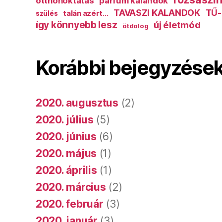
otthonoktatás
parfüm kalandok
TAVASZI KALANDOK
TŰ-
talán azért...
szülés
így könnyebb lesz
új életmód
ötdolog
Korábbi bejegyzése
2020. augusztus
(2)
2020. július
(5)
2020. június
(6)
2020. május
(1)
2020. április
(1)
2020. március
(2)
2020. február
(3)
2020. január
(3)