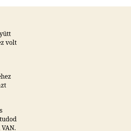
bejegyzéshez
yütt
ez volt
éhez
azt
s
 tudod
A VAN.