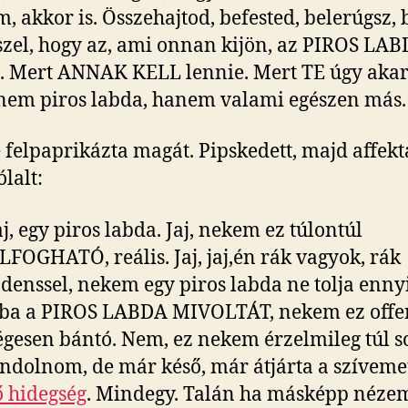
, akkor is. Összehajtod, befested, belerúgsz,
zel, hogy az, ami onnan kijön, az PIROS LA
. Mert ANNAK KELL lennie. Mert TE úgy akar
nem piros labda, hanem valami egészen más.
felpaprikázta magát. Pipskedett, majd affekt
lalt:
jaj, egy piros labda. Jaj, nekem ez túlontúl
FOGHATÓ, reális. Jaj, jaj,én rák vagyok, rák
denssel, nekem egy piros labda ne tolja enny
ba a PIROS LABDA MIVOLTÁT, nekem ez offen
gesen bántó. Nem, ez nekem érzelmileg túl so
ondolnom, de már késő, már átjárta a szíveme
 hidegség
. Mindegy. Talán ha másképp néze