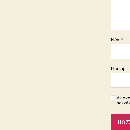
Név
*
Honlap
A neve
hozzá