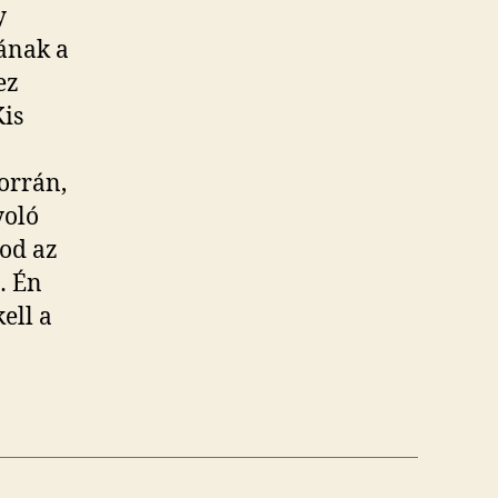
y
ának a
ez
is
orrán,
yoló
od az
… Én
ell a