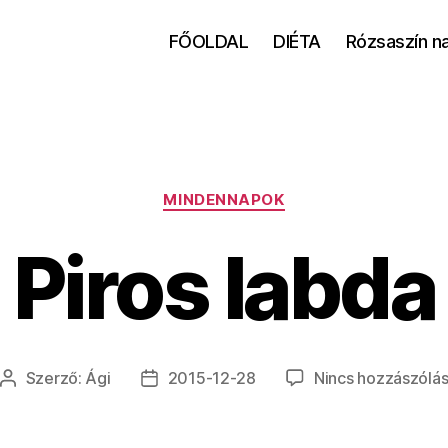
FŐOLDAL
DIÉTA
Rózsaszín n
Kategóriák
MINDENNAPOK
Piros labda
Szerző:
Ági
2015-12-28
Nincs hozzászólá
Bejegyzés
Bejegyzés
szerzője
dátuma