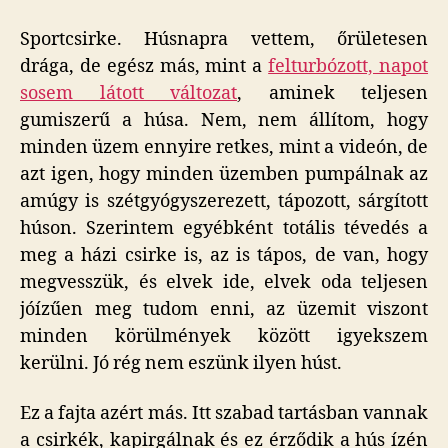
Sportcsirke. Húsnapra vettem, őrületesen
drága, de egész más, mint a
felturbózott, napot
sosem látott változat
, aminek teljesen
gumiszerű a húsa. Nem, nem állítom, hogy
minden üzem ennyire retkes, mint a videón, de
azt igen, hogy minden üzemben pumpálnak az
amúgy is szétgyógyszerezett, tápozott, sárgított
húson. Szerintem egyébként totális tévedés a
meg a házi csirke is, az is tápos, de van, hogy
megvesszük, és elvek ide, elvek oda teljesen
jóízűen meg tudom enni, az üzemit viszont
minden körülmények között igyekszem
kerülni. Jó rég nem eszünk ilyen húst.
Ez a fajta azért más. Itt szabad tartásban vannak
a csirkék, kapirgálnak és ez érződik a hús ízén