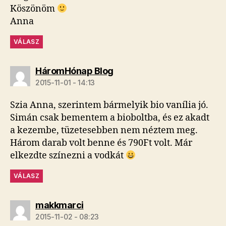
Köszönöm
Anna
VÁLASZ
szerint:
HáromHónap Blog
2015-11-01 - 14:13
Szia Anna, szerintem bármelyik bio vanília jó.
Simán csak bementem a bioboltba, és ez akadt
a kezembe, tüzetesebben nem néztem meg.
Három darab volt benne és 790Ft volt. Már
elkezdte színezni a vodkát
VÁLASZ
szerint:
makkmarci
2015-11-02 - 08:23