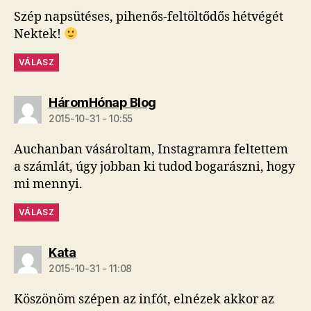
Szép napsütéses, pihenős-feltöltődős hétvégét
Nektek!
VÁLASZ
szerint:
HáromHónap Blog
2015-10-31 - 10:55
Auchanban vásároltam, Instagramra feltettem
a számlát, úgy jobban ki tudod bogarászni, hogy
mi mennyi.
VÁLASZ
szerint:
Kata
2015-10-31 - 11:08
Köszönöm szépen az infót, elnézek akkor az