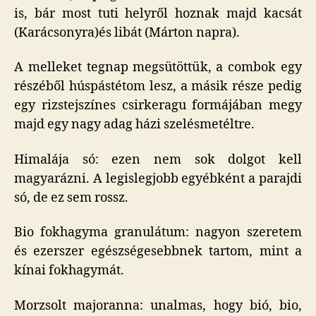
is, bár most tuti helyről hoznak majd kacsát
(Karácsonyra)és libát (Márton napra).
A melleket tegnap megsütöttük, a combok egy
részéből húspástétom lesz, a másik része pedig
egy rizstejszínes csirkeragu formájában megy
majd egy nagy adag házi szelésmetéltre.
Himalája só: ezen nem sok dolgot kell
magyarázni. A legislegjobb egyébként a parajdi
só, de ez sem rossz.
Bio fokhagyma granulátum: nagyon szeretem
és ezerszer egészségesebbnek tartom, mint a
kínai fokhagymát.
Morzsolt majoranna: unalmas, hogy bió, bio,