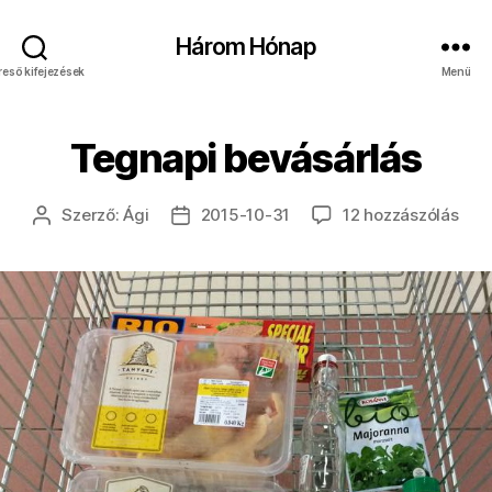
Három Hónap
reső kifejezések
Menü
Tegnapi bevásárlás
Teg
Szerző:
Ági
2015-10-31
12 hozzászólás
Bejegyzés
Bejegyzés
bevá
szerzője
dátuma
cím
bej