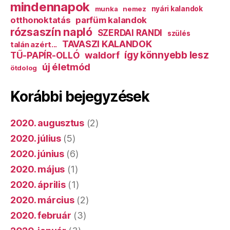
mindennapok
munka
nemez
nyári kalandok
otthonoktatás
parfüm kalandok
rózsaszín napló
SZERDAI RANDI
szülés
TAVASZI KALANDOK
talán azért...
így könnyebb lesz
TŰ-PAPÍR-OLLÓ
waldorf
új életmód
ötdolog
Korábbi bejegyzések
2020. augusztus
(2)
2020. július
(5)
2020. június
(6)
2020. május
(1)
2020. április
(1)
2020. március
(2)
2020. február
(3)