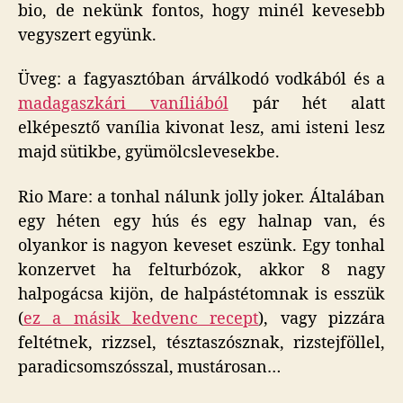
bio, de nekünk fontos, hogy minél kevesebb
vegyszert együnk.
Üveg: a fagyasztóban árválkodó vodkából és a
madagaszkári vaníliából
pár hét alatt
elképesztő vanília kivonat lesz, ami isteni lesz
majd sütikbe, gyümölcslevesekbe.
Rio Mare: a tonhal nálunk jolly joker. Általában
egy héten egy hús és egy halnap van, és
olyankor is nagyon keveset eszünk. Egy tonhal
konzervet ha felturbózok, akkor 8 nagy
halpogácsa kijön, de halpástétomnak is esszük
(
ez a másik kedvenc recept
), vagy pizzára
feltétnek, rizzsel, tésztaszósznak, rizstejföllel,
paradicsomszósszal, mustárosan…