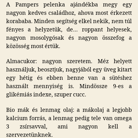
A Pampers pelenka ajándékba megy egy
nagyon kedves családhoz, ahova most érkezett
korababa. Minden segítség elkel nekik, nem túl
fényes a helyzetük, de… roppant helyesek,
nagyon mosolygósak és nagyon összefog a
közösség most értük.
Almacukor: nagyon szeretem. Méz helyett
használjuk, beosztjuk, nagyjából egy üveg kitart
egy hétig és ebben benne van a sütéshez
használt mennyiség is. Mindössze 9-es a
glikémiás indexe, szuper cucc.
Bio mák és lenmag olaj: a mákolaj a legjobb
kalcium forrás, a lenmag pedig tele van omega
3 zsírsavval, ami nagyon kell a
szervezetünknek.