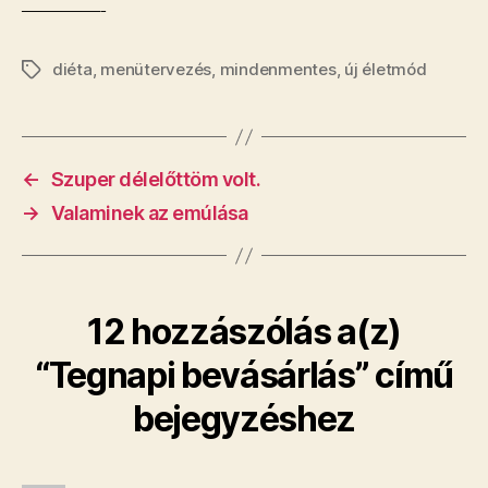
————-
diéta
,
menütervezés
,
mindenmentes
,
új életmód
Címkék
←
Szuper délelőttöm volt.
→
Valaminek az emúlása
12 hozzászólás a(z)
“Tegnapi bevásárlás” című
bejegyzéshez