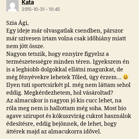
szerint:
Kata
2015-10-31 - 10:45
Szia Ági,
Egy ideje már olvasgatlak csendben, párszor
már szívesen irtam volna csak időhiány miatt
nem jött össze.
Nagyon tetszik, hogy ennyire figyelsz a
természetességre minden téren. Igyekszem én
is a legbiobb dolgokkal ellátni magunkat, de
még fényévekre lehetek Tőled, úgy érzem…
Ilyen tuti sportcsirkét pl. még nem láttam sehol
eddig. Megkérdezhetem, hol vásároltad?
Az almacukor is nagyon jó kis cucc lehet, na
róla meg nem is hallottam még soha. Most bio
agave szirupot és kókuszvirág cukrot használok
édesítésre, eddig bejönnek, de lehet, hogy
áttérek majd az almacukorra idővel.