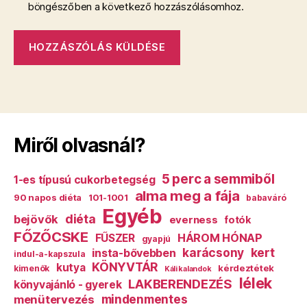
böngészőben a következő hozzászólásomhoz.
Miről olvasnál?
5 perc a semmiből
1-es típusú cukorbetegség
alma meg a fája
90 napos diéta
101-1001
babaváró
Egyéb
diéta
bejövők
everness
fotók
FŐZŐCSKE
HÁROM HÓNAP
FŰSZER
gyapjú
karácsony
kert
insta-bővebben
indul-a-kapszula
KÖNYVTÁR
kutya
kérdeztétek
kimenők
Káli kalandok
lélek
LAKBERENDEZÉS
könyvajánló - gyerek
mindenmentes
menütervezés