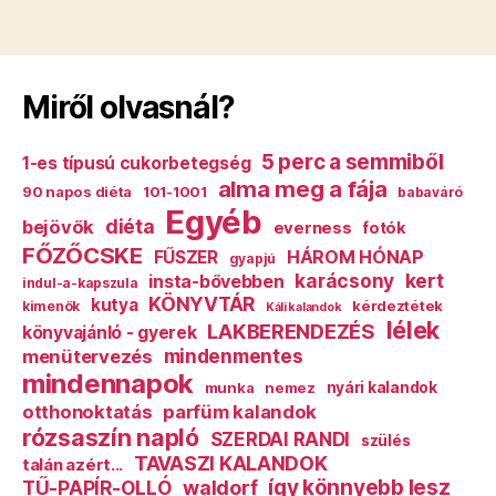
Miről olvasnál?
5 perc a semmiből
1-es típusú cukorbetegség
alma meg a fája
90 napos diéta
101-1001
babaváró
Egyéb
diéta
bejövők
everness
fotók
FŐZŐCSKE
HÁROM HÓNAP
FŰSZER
gyapjú
karácsony
kert
insta-bővebben
indul-a-kapszula
KÖNYVTÁR
kutya
kérdeztétek
kimenők
Káli kalandok
lélek
LAKBERENDEZÉS
könyvajánló - gyerek
mindenmentes
menütervezés
mindennapok
munka
nemez
nyári kalandok
otthonoktatás
parfüm kalandok
rózsaszín napló
SZERDAI RANDI
szülés
TAVASZI KALANDOK
talán azért...
így könnyebb lesz
TŰ-PAPÍR-OLLÓ
waldorf