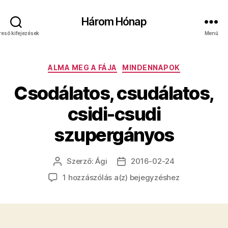
Három Hónap
reső kifejezések
Menü
Kategóriák
ALMA MEG A FÁJA
MINDENNAPOK
Csodálatos, csudálatos,
csidi-csudi
szupergányos
Szerző:
Ági
2016-02-24
Bejegyzés
Bejegyzés
szerzője
dátuma
Csodálatos,
1 hozzászólás a(z)
bejegyzéshez
csudálatos,
csidi-
csudi
szupergányos