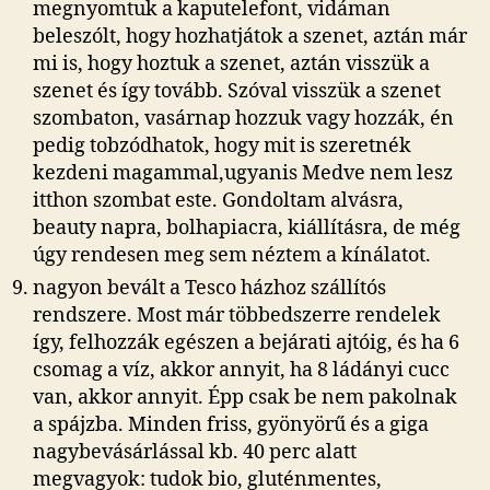
megnyomtuk a kaputelefont, vidáman
beleszólt, hogy hozhatjátok a szenet, aztán már
mi is, hogy hoztuk a szenet, aztán visszük a
szenet és így tovább. Szóval visszük a szenet
szombaton, vasárnap hozzuk vagy hozzák, én
pedig tobzódhatok, hogy mit is szeretnék
kezdeni magammal,ugyanis Medve nem lesz
itthon szombat este. Gondoltam alvásra,
beauty napra, bolhapiacra, kiállításra, de még
úgy rendesen meg sem néztem a kínálatot.
nagyon bevált a Tesco házhoz szállítós
rendszere. Most már többedszerre rendelek
így, felhozzák egészen a bejárati ajtóig, és ha 6
csomag a víz, akkor annyit, ha 8 ládányi cucc
van, akkor annyit. Épp csak be nem pakolnak
a spájzba. Minden friss, gyönyörű és a giga
nagybevásárlással kb. 40 perc alatt
megvagyok: tudok bio, gluténmentes,