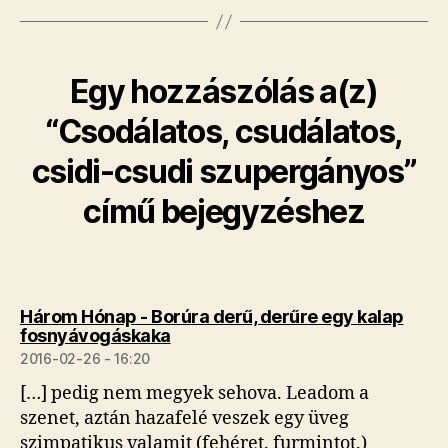
Egy hozzászólás a(z)
“Csodálatos, csudálatos,
csidi-csudi szupergányos”
című bejegyzéshez
Három Hónap - Borúra derű, derűre egy kalap
szerint:
fosnyávogáskaka
2016-02-26 - 16:20
[…] pedig nem megyek sehova. Leadom a
szenet, aztán hazafelé veszek egy üveg
szimpatikus valamit (fehéret. furmintot.)