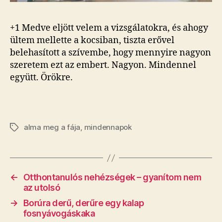
+1 Medve eljött velem a vizsgálatokra, és ahogy
ültem mellette a kocsiban, tiszta erővel
belehasított a szívembe, hogy mennyire nagyon
szeretem ezt az embert. Nagyon. Mindennel
együtt. Örökre.
alma meg a fája
,
mindennapok
Címkék
←
Otthontanulós nehézségek – gyanítom nem
az utolsó
→
Borúra derű, derűre egy kalap
fosnyávogáskaka