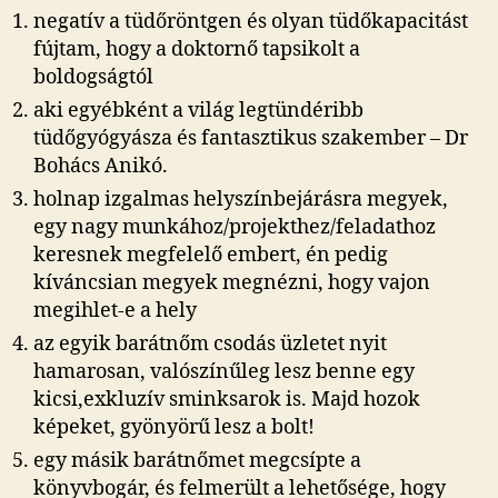
negatív a tüdőröntgen és olyan tüdőkapacitást
fújtam, hogy a doktornő tapsikolt a
boldogságtól
aki egyébként a világ legtündéribb
tüdőgyógyásza és fantasztikus szakember – Dr
Bohács Anikó.
holnap izgalmas helyszínbejárásra megyek,
egy nagy munkához/projekthez/feladathoz
keresnek megfelelő embert, én pedig
kíváncsian megyek megnézni, hogy vajon
megihlet-e a hely
az egyik barátnőm csodás üzletet nyit
hamarosan, valószínűleg lesz benne egy
kicsi,exkluzív sminksarok is. Majd hozok
képeket, gyönyörű lesz a bolt!
egy másik barátnőmet megcsípte a
könyvbogár, és felmerült a lehetősége, hogy