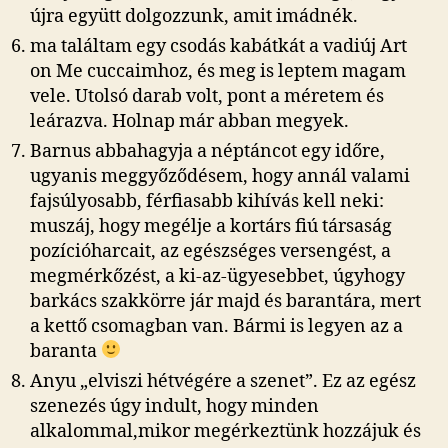
újra együtt dolgozzunk, amit imádnék.
ma találtam egy csodás kabátkát a vadiúj Art
on Me cuccaimhoz, és meg is leptem magam
vele. Utolsó darab volt, pont a méretem és
leárazva. Holnap már abban megyek.
Barnus abbahagyja a néptáncot egy időre,
ugyanis meggyőződésem, hogy annál valami
fajsúlyosabb, férfiasabb kihívás kell neki:
muszáj, hogy megélje a kortárs fiú társaság
pozícióharcait, az egészséges versengést, a
megmérkőzést, a ki-az-ügyesebbet, úgyhogy
barkács szakkörre jár majd és barantára, mert
a kettő csomagban van. Bármi is legyen az a
baranta
Anyu „elviszi hétvégére a szenet”. Ez az egész
szenezés úgy indult, hogy minden
alkalommal,mikor megérkeztünk hozzájuk és