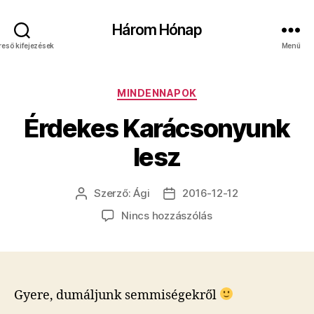
Három Hónap
reső kifejezések
Menü
Kategóriák
MINDENNAPOK
Érdekes Karácsonyunk
lesz
Szerző:
Ági
2016-12-12
Bejegyzés
Bejegyzés
szerzője
dátuma
a(z)
Nincs hozzászólás
Érdekes
Karácsonyunk
lesz
bejegyzéshez
Gyere, dumáljunk semmiségekről