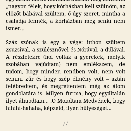
„nagyon félek, hogy kórházban kell szülnöm, az
előzőt bábával szültem, ő úgy szeret, mintha a
családja lennék, a kórházban meg senki nem
ismer. „
Száz szónak is egy a vége: itthon szültem
Zsuzsival, a szülésznővel és Nórával, a dúlával.
A részletekre (hol voltak a gyerekek, melyik
szobában vajúdtam) nem emlékszem, de
tudom, hogy minden rendben volt, nem volt
semmi zűr és hogy szép élmény volt – aztán
felébredtem, és megrettentem még az álom
gondolatára is. Milyen furcsa, hogy egyáltalán
ilyet álmodtam… :O Mondtam Medvének, hogy
hihihi-hahaha, képzeld, ilyen hülyeséget…