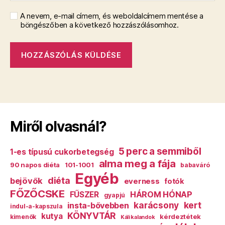
A nevem, e-mail címem, és weboldalcímem mentése a
böngészőben a következő hozzászólásomhoz.
Miről olvasnál?
5 perc a semmiből
1-es típusú cukorbetegség
alma meg a fája
90 napos diéta
101-1001
babaváró
Egyéb
diéta
bejövők
everness
fotók
FŐZŐCSKE
HÁROM HÓNAP
FŰSZER
gyapjú
karácsony
kert
insta-bővebben
indul-a-kapszula
KÖNYVTÁR
kutya
kérdeztétek
kimenők
Káli kalandok