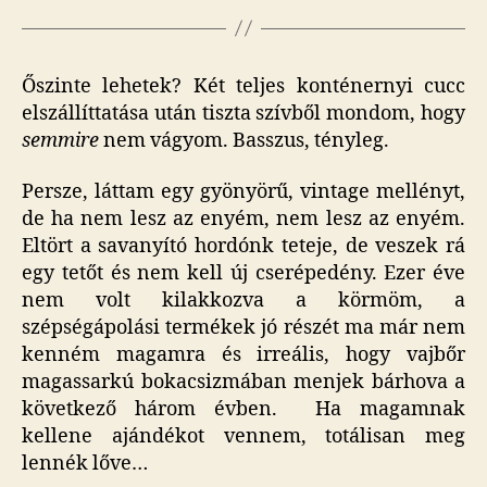
Őszinte lehetek? Két teljes konténernyi cucc
elszállíttatása után tiszta szívből mondom, hogy
semmire
nem vágyom. Basszus, tényleg.
Persze, láttam egy gyönyörű, vintage mellényt,
de ha nem lesz az enyém, nem lesz az enyém.
Eltört a savanyító hordónk teteje, de veszek rá
egy tetőt és nem kell új cserépedény. Ezer éve
nem volt kilakkozva a körmöm, a
szépségápolási termékek jó részét ma már nem
kenném magamra és irreális, hogy vajbőr
magassarkú bokacsizmában menjek bárhova a
következő három évben. Ha magamnak
kellene ajándékot vennem, totálisan meg
lennék lőve…