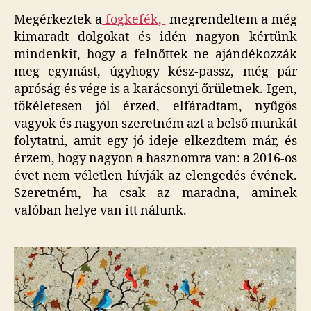
Megérkeztek a
fogkefék,
megrendeltem a még
kimaradt dolgokat és idén nagyon kértünk
mindenkit, hogy a felnőttek ne ajándékozzák
meg egymást, úgyhogy kész-passz, még pár
apróság és vége is a karácsonyi őrületnek. Igen,
tökéletesen jól érzed, elfáradtam, nyűgös
vagyok és nagyon szeretném azt a belső munkát
folytatni, amit egy jó ideje elkezdtem már, és
érzem, hogy nagyon a hasznomra van: a 2016-os
évet nem véletlen hívják az elengedés évének.
Szeretném, ha csak az maradna, aminek
valóban helye van itt nálunk.