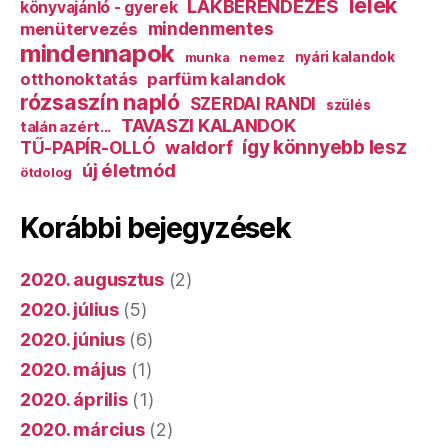
lélek
LAKBERENDEZÉS
könyvajánló - gyerek
mindenmentes
menütervezés
mindennapok
munka
nemez
nyári kalandok
otthonoktatás
parfüm kalandok
rózsaszín napló
SZERDAI RANDI
szülés
TAVASZI KALANDOK
talán azért...
így könnyebb lesz
TŰ-PAPÍR-OLLÓ
waldorf
új életmód
ötdolog
Korábbi bejegyzések
2020. augusztus
(2)
2020. július
(5)
2020. június
(6)
2020. május
(1)
2020. április
(1)
2020. március
(2)