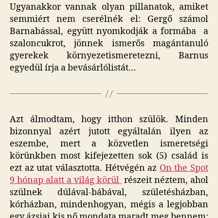
Ugyanakkor vannak olyan pillanatok, amiket
semmiért nem cserélnék el: Gergő számol
Barnabással, együtt nyomkodják a formába a
szaloncukrot, jönnek ismerős magántanuló
gyerekek környezetismeretezni, Barnus
egyedül írja a bevásárlólistát…
Azt álmodtam, hogy itthon szülök. Minden
bizonnyal azért jutott egyáltalán ilyen az
eszembe, mert a közvetlen ismeretségi
körünkben most kifejezetten sok (5) család is
ezt az utat választotta. Hétvégén az
On the Spot
9 hónap alatt a világ körül
részeit néztem, ahol
szülnek dúlával-bábával, születésházban,
kórházban, mindenhogyan, mégis a legjobban
egy ázsiai kis nő mondata maradt meg bennem: