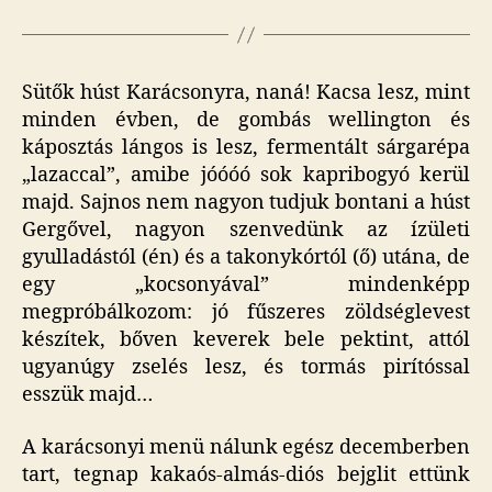
Sütők húst Karácsonyra, naná! Kacsa lesz, mint
minden évben, de gombás wellington és
káposztás lángos is lesz, fermentált sárgarépa
„lazaccal”, amibe jóóóó sok kapribogyó kerül
majd. Sajnos nem nagyon tudjuk bontani a húst
Gergővel, nagyon szenvedünk az ízületi
gyulladástól (én) és a takonykórtól (ő) utána, de
egy „kocsonyával” mindenképp
megpróbálkozom: jó fűszeres zöldséglevest
készítek, bőven keverek bele pektint, attól
ugyanúgy zselés lesz, és tormás pirítóssal
esszük majd…
A karácsonyi menü nálunk egész decemberben
tart, tegnap kakaós-almás-diós bejglit ettünk