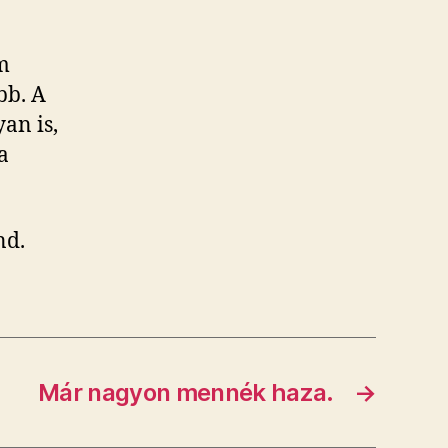
m
bb. A
an is,
a
nd.
Már nagyon mennék haza.
→