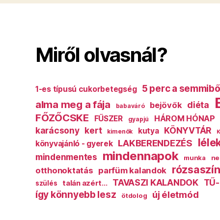
Miről olvasnál?
5 perc a semmibő
1-es típusú cukorbetegség
alma meg a fája
diéta
bejövők
babaváró
FŐZŐCSKE
HÁROM HÓNAP
FŰSZER
gyapjú
karácsony
kert
KÖNYVTÁR
kutya
kimenők
K
léle
LAKBERENDEZÉS
könyvajánló - gyerek
mindennapok
mindenmentes
munka
ne
rózsaszín
otthonoktatás
parfüm kalandok
TAVASZI KALANDOK
TŰ-
talán azért...
szülés
így könnyebb lesz
új életmód
ötdolog