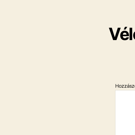
Vél
Hozzász