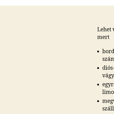
Lehet 
mert
bord
szám
diós
vág
egyr
lim
megv
szál