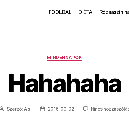
FŐOLDAL
DIÉTA
Rózsaszín n
Kategóriák
MINDENNAPOK
Hahahaha
Szerző:
Ági
2016-09-02
Nincs hozzászólá
Bejegyzés
Bejegyzés
szerzője
dátuma