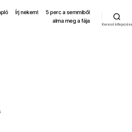
apló
Írj nekem!
5 perc a semmiből
alma meg a fája
Kereső kifejezés
a(z)
s
Hahahaha
bejegyzéshez