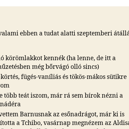
valami ebben a tudat alatti szeptemberi átáll
ó körömlakkot kennék (ha lenne, de itt a
űzetésben még bőrvágó olló sincs)
-körtés, fügés-vaníliás és tökös-mákos sütikre
yom
e több teát iszom, már rá sem bírok nézni a
onádéra
ettem Barnusnak az esőnadrágot, már ki is
lította a Tchibo, vasárnap megnézem az Aldisa