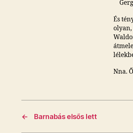
Gerg
És tén
olyan,
Waldor
átmele
lélekb
Nna. Ő
←
Barnabás elsős lett