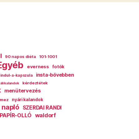
l
90 napos diéta
101-1001
Egyéb
everness
fotók
insta-bővebben
indul-a-kapszula
kérdeztétek
áli kalandok
k
menütervezés
mez
nyári kalandok
 napló
SZERDAI RANDI
PAPÍR-OLLÓ
waldorf