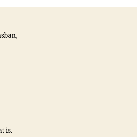
ásban,
t is.