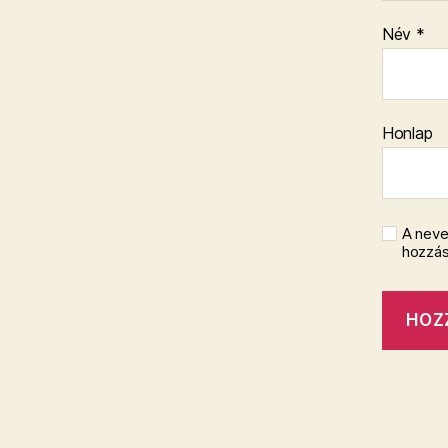
Név
*
Honlap
A neve
hozzá