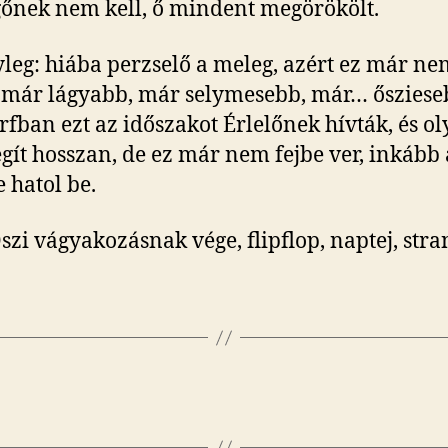
őnek nem kell, ő mindent megörökölt.
yleg: hiába perzselő a meleg, azért ez már ne
 már lágyabb, már selymesebb, már… ősziese
fban ezt az időszakot Érlelőnek hívták, és oly
gít hosszan, de ez már nem fejbe ver, inkább 
e hatol be.
szi vágyakozásnak vége, flipflop, naptej, stra