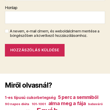
Honlap
A nevem, e-mail címem, és weboldalcímem mentése a
böngészőben a következő hozzászólásomhoz.
Miről olvasnál?
5 perc a semmiből
1-es típusú cukorbetegség
alma meg a fája
90 napos diéta
101-1001
babaváró