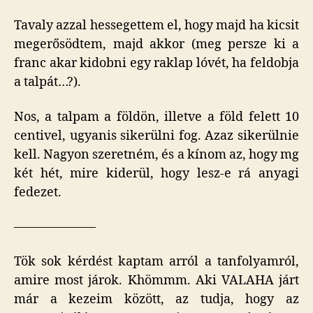
Tavaly azzal hessegettem el, hogy majd ha kicsit
megerősödtem, majd akkor (meg persze ki a
franc akar kidobni egy raklap lóvét, ha feldobja
a talpát…?).
Nos, a talpam a földön, illetve a föld felett 10
centivel, ugyanis sikerülni fog. Azaz sikerülnie
kell. Nagyon szeretném, és a kínom az, hogy mg
két hét, mire kiderül, hogy lesz-e rá anyagi
fedezet.
——————–
Tök sok kérdést kaptam arról a tanfolyamról,
amire most járok. Khömmm. Aki VALAHA járt
már a kezeim között, az tudja, hogy az