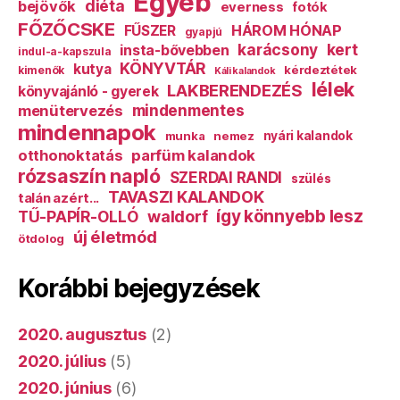
Egyéb
diéta
bejövők
everness
fotók
FŐZŐCSKE
HÁROM HÓNAP
FŰSZER
gyapjú
karácsony
kert
insta-bővebben
indul-a-kapszula
KÖNYVTÁR
kutya
kérdeztétek
kimenők
Káli kalandok
lélek
LAKBERENDEZÉS
könyvajánló - gyerek
mindenmentes
menütervezés
mindennapok
munka
nemez
nyári kalandok
otthonoktatás
parfüm kalandok
rózsaszín napló
SZERDAI RANDI
szülés
TAVASZI KALANDOK
talán azért...
így könnyebb lesz
TŰ-PAPÍR-OLLÓ
waldorf
új életmód
ötdolog
Korábbi bejegyzések
2020. augusztus
(2)
2020. július
(5)
2020. június
(6)