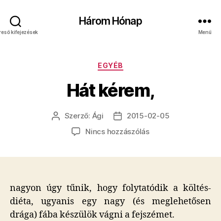
Három Hónap
reső kifejezések
Menü
Kategóriák
EGYÉB
Hát kérem,
Szerző:
Ági
2015-02-05
Bejegyzés
Bejegyzés
szerzője
dátuma
a(z)
Nincs hozzászólás
Hát
kérem,
bejegyzéshez
nagyon úgy tűnik, hogy folytatódik a költés-
diéta, ugyanis egy nagy (és meglehetősen
drága) fába készülök vágni a fejszémet.