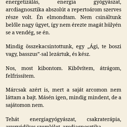
energetizálás, energia gyógyászat,
arcdiagnosztika abszolút a repertoárom szerves
része volt. Én elmondtam. Nem csináltunk
belőle nagy ügyet, így nem érezte magát hülyén
se a vendég, se én.
Mindig összekacsintottunk, egy „Ági, te boszi
vagy, basszus”-sal lezártuk, és kész.
Nos, most kibontom. Kibővítem, átrágom,
felfrissítem.
Márcsak azért is, mert a saját arcomon nem
láttam a bajt. Másén igen, mindig mindent, de a
sajátomon nem.
Tehát energiagyógyászat, csakraterápia,