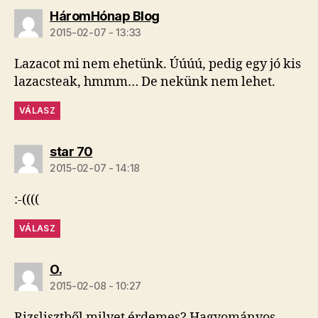
szerint:
HáromHónap Blog
2015-02-07 - 13:33
Lazacot mi nem ehetünk. Úúúú, pedig egy jó kis
lazacsteak, hmmm… De nekünk nem lehet.
VÁLASZ
szerint:
star 70
2015-02-07 - 14:18
:-((((
VÁLASZ
szerint:
O.
2015-02-08 - 10:27
Rizslisztből milyet érdemes? Hagyományos,