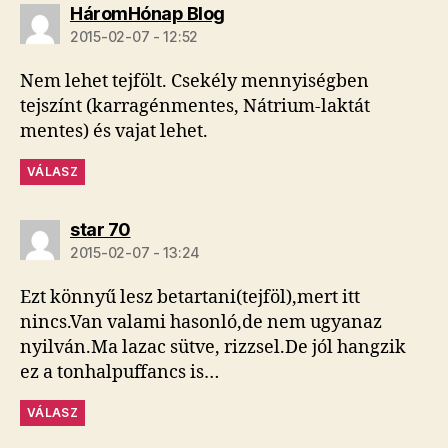
szerint:
HáromHónap Blog
2015-02-07 - 12:52
Nem lehet tejfölt. Csekély mennyiségben
tejszínt (karragénmentes, Nátrium-laktát
mentes) és vajat lehet.
VÁLASZ
szerint:
star 70
2015-02-07 - 13:24
Ezt könnyű lesz betartani(tejföl),mert itt
nincs.Van valami hasonló,de nem ugyanaz
nyilván.Ma lazac sütve, rizzsel.De jól hangzik
ez a tonhalpuffancs is…
VÁLASZ