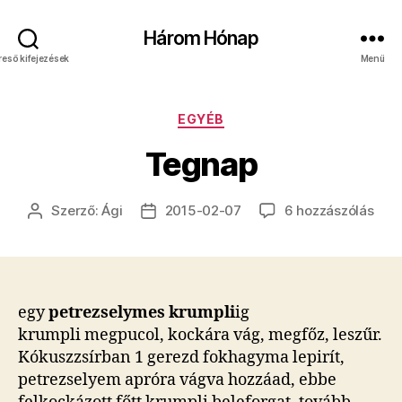
Három Hónap
reső kifejezések
Menü
Kategóriák
EGYÉB
Tegnap
Teg
Szerző:
Ági
2015-02-07
6 hozzászólás
Bejegyzés
Bejegyzés
cím
szerzője
dátuma
bej
egy
petrezselymes krumpli
ig
krumpli megpucol, kockára vág, megfőz, leszűr.
Kókuszzsírban 1 gerezd fokhagyma lepirít,
petrezselyem apróra vágva hozzáad, ebbe