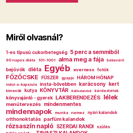
Miről olvasnál?
5 perc a semmiből
1-es típusú cukorbetegség
alma meg a fája
90 napos diéta
101-1001
babaváró
Egyéb
diéta
bejövők
everness
fotók
FŐZŐCSKE
HÁROM HÓNAP
FŰSZER
gyapjú
karácsony
kert
insta-bővebben
indul-a-kapszula
KÖNYVTÁR
kutya
kérdeztétek
kimenők
Káli kalandok
lélek
LAKBERENDEZÉS
könyvajánló - gyerek
mindenmentes
menütervezés
mindennapok
munka
nemez
nyári kalandok
otthonoktatás
parfüm kalandok
rózsaszín napló
SZERDAI RANDI
szülés
TAVASZI KALANDOK