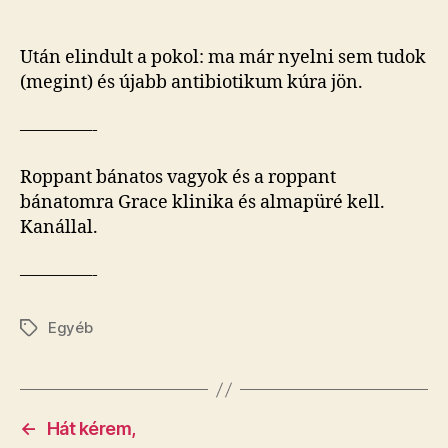
Után elindult a pokol: ma már nyelni sem tudok
(megint) és újabb antibiotikum kúra jön.
————-
Roppant bánatos vagyok és a roppant
bánatomra Grace klinika és almapüré kell.
Kanállal.
————-
Egyéb
Címkék
←
Hát kérem,