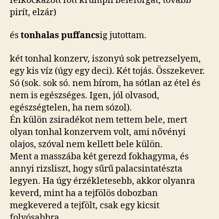
felkockázott főtt krumpli beleforgat, tovább
pirít, elzár)
és
tonhalas puffancs
ig jutottam.
két tonhal konzerv, iszonyú sok petrezselyem,
egy kis víz (úgy egy deci). Két tojás. Összekever.
Só (sok. sok só. nem bírom, ha sótlan az étel és
nem is egészséges. Igen, jól olvasod,
egészségtelen, ha nem sózol).
Én külön zsiradékot nem tettem bele, mert
olyan tonhal konzervem volt, ami nővényi
olajos, szóval nem kellett bele külön.
Ment a masszába két gerezd fokhagyma, és
annyi rizsliszt, hogy sűrű palacsintatészta
legyen. Ha úgy érzékletesebb, akkor olyanra
keverd, mint ha a tejfölös dobozban
megkevered a tejfölt, csak egy kicsit
folyósabbra.