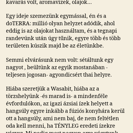
kavarás volt, aromavizek, olajok…
Egy ideje szemezünk egymással, én és a
doTERRA: millió olyan helyzet adódik, ahol
eddig is az olajokat használtam, és a tegnapi
randevúnk után úgy tűnik, egyre több és több
területen kúszik majd be az életünkbe.
Semmi elvárásunk nem volt: sétáltunk egy
nagyot , beültünk az egyik mostanában -
teljesen jogosan- agyondicsért thai helyre.
Hiába szeretjük a Wasabit, hiába az a
törzshelyünk -és marad is- a mindenféle
évfordulókon, az igazi ázsiai ízek helyett a
hangsúly egyre inkább a fúziós konyhára kerül
ott a hangsúly, ami nem baj, de nem feltétlen
oda kell menni, ha TÉNYLEG eredeti ízekre