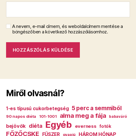
A nevem, e-mail címem, és weboldalcímem mentése a
böngészőben a következő hozzászólásomhoz.
Miről olvasnál?
5 perc a semmiből
1-es típusú cukorbetegség
alma meg a fája
90 napos diéta
101-1001
babaváró
Egyéb
diéta
bejövők
everness
fotók
FŐZŐCSKE
HÁROM HÓNAP
FŰSZER
gyapjú