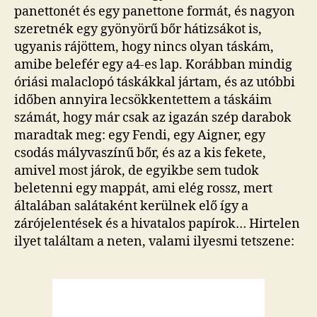
panettonét és egy panettone formát, és nagyon
szeretnék egy gyönyörű bőr hátizsákot is,
ugyanis rájöttem, hogy nincs olyan táskám,
amibe belefér egy a4-es lap. Korábban mindig
óriási malaclopó táskákkal jártam, és az utóbbi
időben annyira lecsökkentettem a táskáim
számát, hogy már csak az igazán szép darabok
maradtak meg: egy Fendi, egy Aigner, egy
csodás mályvaszínű bőr, és az a kis fekete,
amivel most járok, de egyikbe sem tudok
beletenni egy mappát, ami elég rossz, mert
általában salátaként kerülnek elő így a
zárójelentések és a hivatalos papírok… Hirtelen
ilyet találtam a neten, valami ilyesmi tetszene: