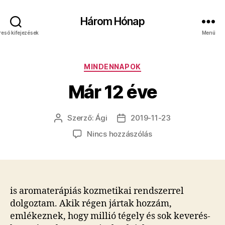
Három Hónap
reső kifejezések
Menü
Kategóriák
MINDENNAPOK
Már 12 éve
Szerző:
Ági
2019-11-23
Bejegyzés
Bejegyzés
szerzője
dátuma
a(z)
Nincs hozzászólás
Már
12
éve
bejegyzéshez
is aromaterápiás kozmetikai rendszerrel
dolgoztam. Akik régen jártak hozzám,
emlékeznek, hogy millió tégely és sok keverés-