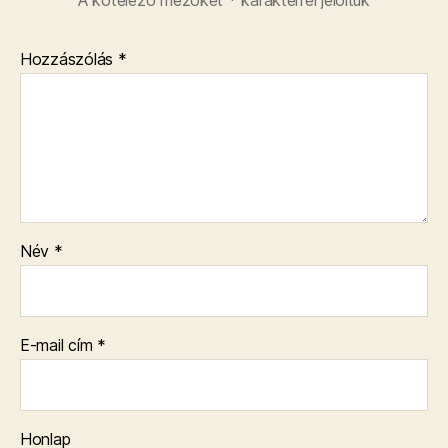
A kötelező mezőket
*
karakterrel jelöltük
Hozzászólás
*
Név
*
E-mail cím
*
Honlap