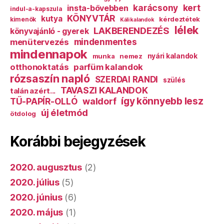
karácsony
kert
insta-bővebben
indul-a-kapszula
KÖNYVTÁR
kutya
kérdeztétek
kimenők
Káli kalandok
lélek
LAKBERENDEZÉS
könyvajánló - gyerek
mindenmentes
menütervezés
mindennapok
munka
nemez
nyári kalandok
otthonoktatás
parfüm kalandok
rózsaszín napló
SZERDAI RANDI
szülés
TAVASZI KALANDOK
talán azért...
így könnyebb lesz
TŰ-PAPÍR-OLLÓ
waldorf
új életmód
ötdolog
Korábbi bejegyzések
2020. augusztus
(2)
2020. július
(5)
2020. június
(6)
2020. május
(1)