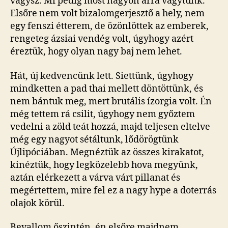
vágysz. Mi pedig most nagyon arra vágytunk.
Elsőre nem volt bizalomgerjesztő a hely, nem
egy fenszi étterem, de özönlöttek az emberek,
rengeteg ázsiai vendég volt, úgyhogy azért
éreztük, hogy olyan nagy baj nem lehet.
Hát, új kedvencünk lett. Siettünk, úgyhogy
mindketten a pad thai mellett döntöttünk, és
nem bántuk meg, mert brutális ízorgia volt. Én
még tettem rá csilit, úgyhogy nem győztem
vedelni a zöld teát hozzá, majd teljesen eltelve
még egy nagyot sétáltunk, lődörögtünk
Újlipóciában. Megnéztük az összes kirakatot,
kinéztük, hogy legközelebb hova megyünk,
aztán elérkezett a várva várt pillanat és
megértettem, mire fel ez a nagy hype a doterrás
olajok körül.
Bevallom őszintén, én elsőre majdnem