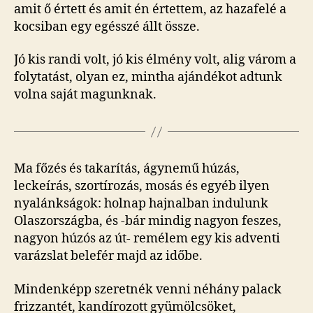
amit ő értett és amit én értettem, az hazafelé a
kocsiban egy egésszé állt össze.
Jó kis randi volt, jó kis élmény volt, alig várom a
folytatást, olyan ez, mintha ajándékot adtunk
volna saját magunknak.
Ma főzés és takarítás, ágynemű húzás,
leckeírás, szortírozás, mosás és egyéb ilyen
nyalánkságok: holnap hajnalban indulunk
Olaszországba, és -bár mindig nagyon feszes,
nagyon húzós az út- remélem egy kis adventi
varázslat belefér majd az időbe.
Mindenképp szeretnék venni néhány palack
frizzantét, kandírozott gyümölcsöket,