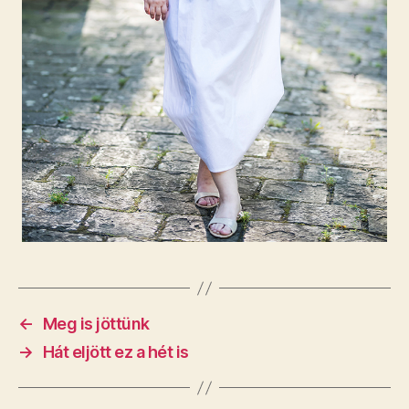
←
Meg is jöttünk
→
Hát eljött ez a hét is