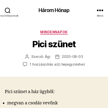
Három Hónap
reső kifejezések
Menü
Kategóriák
MINDENNAPOK
Pici szünet
Szerző:
Ági
2020-08-03
Bejegyzés
Bejegyzés
szerzője
dátuma
Pici
1 hozzászólás a(z)
bejegyzéshez
szünet
Pici szünet a ház ügyből:
megvan a csodás vevőnk