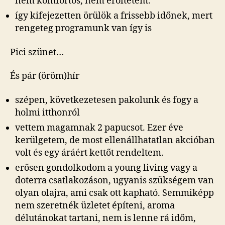
nem komfortos, nem erőltetem.
így kifejezetten örülök a frissebb időnek, mert
rengeteg programunk van így is
Pici szünet…
És pár (öröm)hír
szépen, következetesen pakolunk és fogy a
holmi itthonról
vettem magamnak 2 papucsot. Ezer éve
kerülgetem, de most ellenállhatatlan akcióban
volt és egy áráért kettőt rendeltem.
erősen gondolkodom a young living vagy a
doterra csatlakozáson, ugyanis szükségem van
olyan olajra, ami csak ott kapható. Semmiképp
nem szeretnék üzletet építeni, aroma
délutánokat tartani, nem is lenne rá időm,