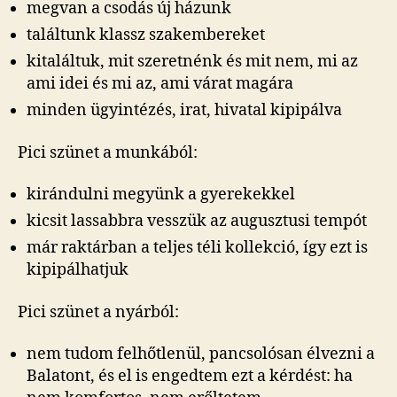
megvan a csodás új házunk
találtunk klassz szakembereket
kitaláltuk, mit szeretnénk és mit nem, mi az
ami idei és mi az, ami várat magára
minden ügyintézés, irat, hivatal kipipálva
Pici szünet a munkából:
kirándulni megyünk a gyerekekkel
kicsit lassabbra vesszük az augusztusi tempót
már raktárban a teljes téli kollekció, így ezt is
kipipálhatjuk
Pici szünet a nyárból:
nem tudom felhőtlenül, pancsolósan élvezni a
Balatont, és el is engedtem ezt a kérdést: ha