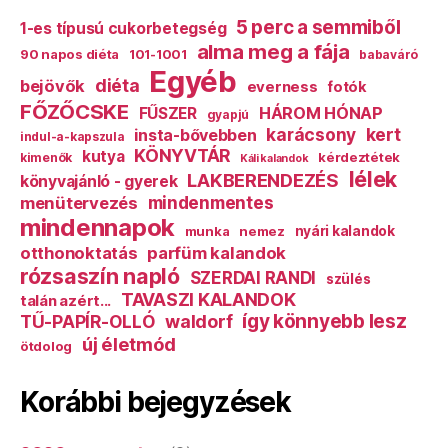
5 perc a semmiből
1-es típusú cukorbetegség
alma meg a fája
90 napos diéta
101-1001
babaváró
Egyéb
diéta
bejövők
everness
fotók
FŐZŐCSKE
HÁROM HÓNAP
FŰSZER
gyapjú
karácsony
kert
insta-bővebben
indul-a-kapszula
KÖNYVTÁR
kutya
kérdeztétek
kimenők
Káli kalandok
lélek
LAKBERENDEZÉS
könyvajánló - gyerek
mindenmentes
menütervezés
mindennapok
munka
nemez
nyári kalandok
otthonoktatás
parfüm kalandok
rózsaszín napló
SZERDAI RANDI
szülés
TAVASZI KALANDOK
talán azért...
így könnyebb lesz
TŰ-PAPÍR-OLLÓ
waldorf
új életmód
ötdolog
Korábbi bejegyzések