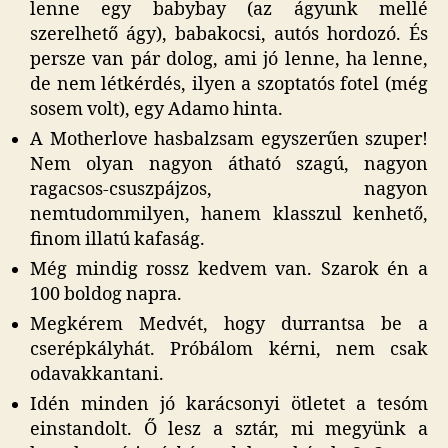
lenne egy babybay (az ágyunk mellé
szerelhető ágy), babakocsi, autós hordozó. És
persze van pár dolog, ami jó lenne, ha lenne,
de nem létkérdés, ilyen a szoptatós fotel (még
sosem volt), egy Adamo hinta.
A Motherlove hasbalzsam egyszerűen szuper!
Nem olyan nagyon átható szagú, nagyon
ragacsos-csuszpájzos, nagyon
nemtudommilyen, hanem klasszul kenhető,
finom illatú kafaság.
Még mindig rossz kedvem van. Szarok én a
100 boldog napra.
Megkérem Medvét, hogy durrantsa be a
cserépkályhát. Próbálom kérni, nem csak
odavakkantani.
Idén minden jó karácsonyi ötletet a tesóm
einstandolt. Ő lesz a sztár, mi megyünk a