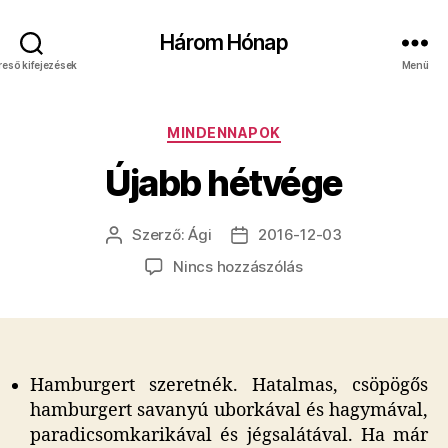
Három Hónap
reső kifejezések
Menü
Kategóriák
MINDENNAPOK
Újabb hétvége
Szerző:
Ági
2016-12-03
Bejegyzés
Bejegyzés
szerzője
dátuma
a(z)
Nincs hozzászólás
Újabb
hétvége
bejegyzéshez
Hamburgert szeretnék. Hatalmas, csöpögős
hamburgert savanyú uborkával és hagymával,
paradicsomkarikával és jégsalátával. Ha már