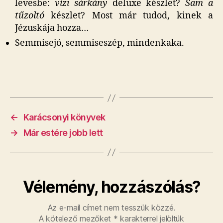
levesbe:
vízi sárkány
deluxe készlet?
Sam a
tűzoltó
készlet? Most már tudod, kinek a
Jézuskája hozza…
Semmisejó, semmiseszép, mindenkaka.
←
Karácsonyi könyvek
→
Már estére jobb lett
Vélemény, hozzászólás?
Az e-mail címet nem tesszük közzé.
A kötelező mezőket
*
karakterrel jelöltük