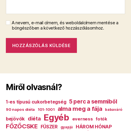
A nevem, e-mail címem, és weboldalcímem mentése a
böngészőben a következő hozzászólásomhoz.
Miről olvasnál?
5 perc a semmiből
1-es típusú cukorbetegség
alma meg a fája
90 napos diéta
101-1001
babaváró
Egyéb
diéta
bejövők
everness
fotók
FŐZŐCSKE
HÁROM HÓNAP
FŰSZER
gyapjú