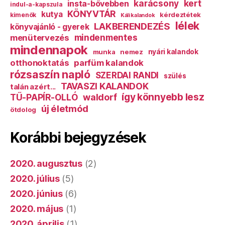
karácsony
kert
insta-bővebben
indul-a-kapszula
KÖNYVTÁR
kutya
kérdeztétek
kimenők
Káli kalandok
lélek
LAKBERENDEZÉS
könyvajánló - gyerek
mindenmentes
menütervezés
mindennapok
munka
nemez
nyári kalandok
otthonoktatás
parfüm kalandok
rózsaszín napló
SZERDAI RANDI
szülés
TAVASZI KALANDOK
talán azért...
így könnyebb lesz
TŰ-PAPÍR-OLLÓ
waldorf
új életmód
ötdolog
Korábbi bejegyzések
2020. augusztus
(2)
2020. július
(5)
2020. június
(6)
2020. május
(1)
2020. április
(1)