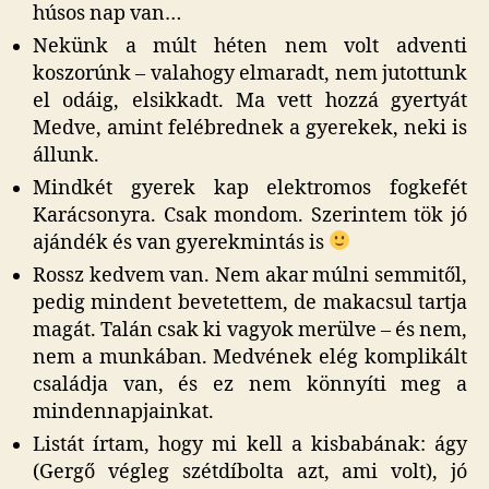
húsos nap van…
Nekünk a múlt héten nem volt adventi
koszorúnk – valahogy elmaradt, nem jutottunk
el odáig, elsikkadt. Ma vett hozzá gyertyát
Medve, amint felébrednek a gyerekek, neki is
állunk.
Mindkét gyerek kap elektromos fogkefét
Karácsonyra. Csak mondom. Szerintem tök jó
ajándék és van gyerekmintás is
Rossz kedvem van. Nem akar múlni semmitől,
pedig mindent bevetettem, de makacsul tartja
magát. Talán csak ki vagyok merülve – és nem,
nem a munkában. Medvének elég komplikált
családja van, és ez nem könnyíti meg a
mindennapjainkat.
Listát írtam, hogy mi kell a kisbabának: ágy
(Gergő végleg szétdíbolta azt, ami volt), jó