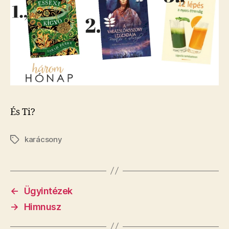
És Ti?
karácsony
Címkék
←
Ügyintézek
→
Himnusz