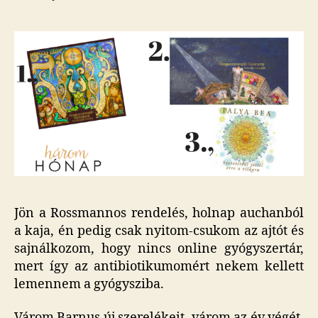
Jön a Rossmannos rendelés, holnap auchanból
a kaja, én pedig csak nyitom-csukom az ajtót és
sajnálkozom, hogy nincs online gyógyszertár,
mert így az antibiotikumomért nekem kellett
lemennem a gyógysziba.
Várom Barnus új szerelékeit, várom az év végét,