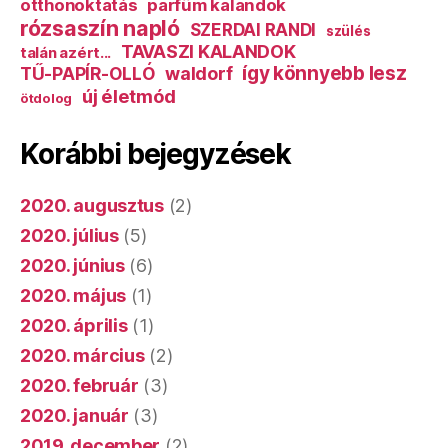
otthonoktatás
parfüm kalandok
rózsaszín napló
SZERDAI RANDI
szülés
TAVASZI KALANDOK
talán azért...
így könnyebb lesz
TŰ-PAPÍR-OLLÓ
waldorf
új életmód
ötdolog
Korábbi bejegyzések
2020. augusztus
(2)
2020. július
(5)
2020. június
(6)
2020. május
(1)
2020. április
(1)
2020. március
(2)
2020. február
(3)
2020. január
(3)
2019. december
(2)