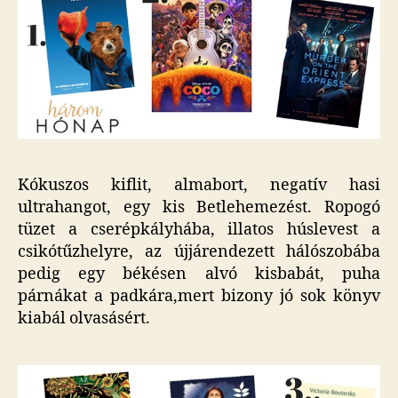
Kókuszos kiflit, almabort, negatív hasi
ultrahangot, egy kis Betlehemezést. Ropogó
tüzet a cserépkályhába, illatos húslevest a
csikótűzhelyre, az újjárendezett hálószobába
pedig egy békésen alvó kisbabát, puha
párnákat a padkára,mert bizony jó sok könyv
kiabál olvasásért.