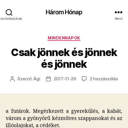
Három Hónap
reső kifejezések
Menü
Kategóriák
MINDENNAPOK
Csak jönnek és jönnek
és jönnek
Csak
Szerző:
Ági
2017-11-29
2 hozzászólás
Bejegyzés
Bejegyzés
jönn
szerzője
dátuma
és
jönn
és
jönn
a futárok. Megérkezett a gyerekülés, a kabát,
című
várom a gyönyörű kézműves szappanokat és az
beje
illóolajokat, a cédéket.