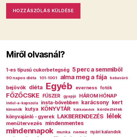
Miről olvasnál?
5 perc a semmiből
1-es típusú cukorbetegség
alma meg a fája
90 napos diéta
101-1001
babaváró
Egyéb
diéta
bejövők
everness
fotók
FŐZŐCSKE
HÁROM HÓNAP
FŰSZER
gyapjú
karácsony
kert
insta-bővebben
indul-a-kapszula
KÖNYVTÁR
kutya
kérdeztétek
kimenők
Káli kalandok
lélek
LAKBERENDEZÉS
könyvajánló - gyerek
mindenmentes
menütervezés
mindennapok
munka
nemez
nyári kalandok