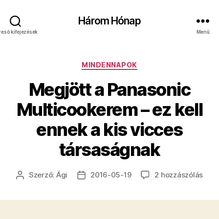
Három Hónap
reső kifejezések
Menü
Kategóriák
MINDENNAPOK
Megjött a Panasonic
Multicookerem – ez kell
ennek a kis vicces
társaságnak
Megj
Szerző:
Ági
2016-05-19
2 hozzászólás
Bejegyzés
Bejegyzés
a
szerzője
dátuma
Pana
Mult
–