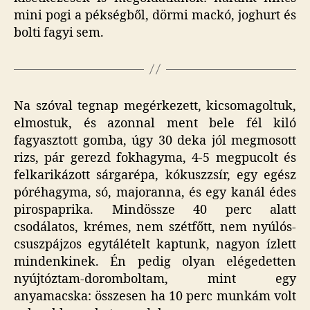
mini pogi a pékségből, dörmi mackó, joghurt és
bolti fagyi sem.
Na szóval tegnap megérkezett, kicsomagoltuk,
elmostuk, és azonnal ment bele fél kiló
fagyasztott gomba, úgy 30 deka jól megmosott
rizs, pár gerezd fokhagyma, 4-5 megpucolt és
felkarikázott sárgarépa, kókuszzsír, egy egész
póréhagyma, só, majoranna, és egy kanál édes
pirospaprika. Mindössze 40 perc alatt
csodálatos, krémes, nem szétfőtt, nem nyúlós-
csuszpájzos egytálételt kaptunk, nagyon ízlett
mindenkinek. Én pedig olyan elégedetten
nyújtóztam-doromboltam, mint egy
anyamacska: összesen ha 10 perc munkám volt