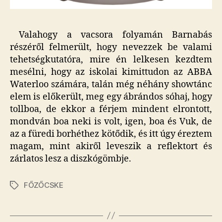
Valahogy a vacsora folyamán Barnabás
részéről felmerült, hogy nevezzek be valami
tehetségkutatóra, mire én lelkesen kezdtem
mesélni, hogy az iskolai kimittudon az ABBA
Waterloo számára, talán még néhány showtánc
elem is előkerült, meg egy ábrándos sóhaj, hogy
tollboa, de ekkor a férjem mindent elrontott,
mondván boa neki is volt, igen, boa és Vuk, de
az a füredi borhéthez kötődik, és itt úgy éreztem
magam, mint akiről leveszik a reflektort és
zárlatos lesz a diszkógömbje.
FŐZŐCSKE
Címkék