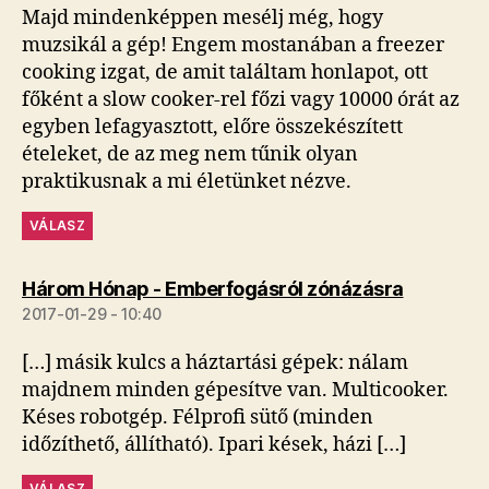
Majd mindenképpen mesélj még, hogy
muzsikál a gép! Engem mostanában a freezer
cooking izgat, de amit találtam honlapot, ott
főként a slow cooker-rel főzi vagy 10000 órát az
egyben lefagyasztott, előre összekészített
ételeket, de az meg nem tűnik olyan
praktikusnak a mi életünket nézve.
VÁLASZ
szerint:
Három Hónap - Emberfogásról zónázásra
2017-01-29 - 10:40
[…] másik kulcs a háztartási gépek: nálam
majdnem minden gépesítve van. Multicooker.
Késes robotgép. Félprofi sütő (minden
időzíthető, állítható). Ipari kések, házi […]
VÁLASZ