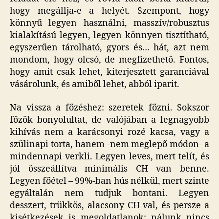
hogy megállja-e a helyét. Szempont, hogy
könnyű legyen használni, masszív/robusztus
kialakítású legyen, legyen könnyen tisztítható,
egyszerűen tárolható, gyors és… hát, azt nem
mondom, hogy olcsó, de megfizethető. Fontos,
hogy amit csak lehet, kiterjesztett garanciával
vásárolunk, és amiből lehet, abból iparit.
Na vissza a főzéshez: szeretek főzni. Sokszor
főzök bonyolultat, de valójában a legnagyobb
kihívás nem a karácsonyi rozé kacsa, vagy a
szülinapi torta, hanem -nem meglepő módon- a
mindennapi verkli. Legyen leves, mert telít, és
jól összeállítva minimális CH van benne.
Legyen főétel – 99%-ban hús nélkül, mert szinte
egyáltalán nem tudjuk bontani. Legyen
desszert, trükkös, alacsony CH-val, és persze a
kisétkezések is megoldatlanok: nálunk nincs