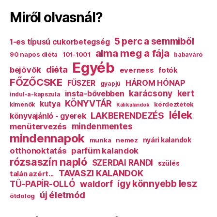
Miről olvasnál?
5 perc a semmiből
1-es típusú cukorbetegség
alma meg a fája
90 napos diéta
101-1001
babaváró
Egyéb
diéta
bejövők
everness
fotók
FŐZŐCSKE
HÁROM HÓNAP
FŰSZER
gyapjú
karácsony
kert
insta-bővebben
indul-a-kapszula
KÖNYVTÁR
kutya
kérdeztétek
kimenők
Káli kalandok
lélek
LAKBERENDEZÉS
könyvajánló - gyerek
mindenmentes
menütervezés
mindennapok
munka
nemez
nyári kalandok
otthonoktatás
parfüm kalandok
rózsaszín napló
SZERDAI RANDI
szülés
TAVASZI KALANDOK
talán azért...
így könnyebb lesz
TŰ-PAPÍR-OLLÓ
waldorf
új életmód
ötdolog