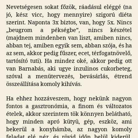
ez
Nevetségesen sokat főzök, ráadásul eléggé (na
kell
jó, kész vicc, hogy mennyire) szigorú diéta
enn
szerint. Naponta 3x biztos, van, hogy 5x. Nincs
a
„beugrom a pékségbe”, nincs készétel
kis
(majdnem mindenben van liszt, amiben nincs,
vicc
abban tej, amiben egyik sem, abban szója, és ha
társ
az sem, akkor pedig fűszer, ecet, térfogatnövelő,
cím
beje
tartósító tuti). Ha mindez oké, akkor pedig ott
van Barnabás, aki ugye inzulinos cukorbeteg,
szóval a menütervezés, bevásárlás, étrend
összeállítása komoly kihívás.
Ha ehhez hozzáveszem, hogy nekünk nagyon
fontos a gasztronómia, a finom és változatos
ételek, akkor szerintem tök könnyen belátható,
hogy minden apró kütyü, gép, eszköz, ami
bekerül a konyhámba, az nagyon komoly
feladat elé néz, és rövid időn belül kiderül,