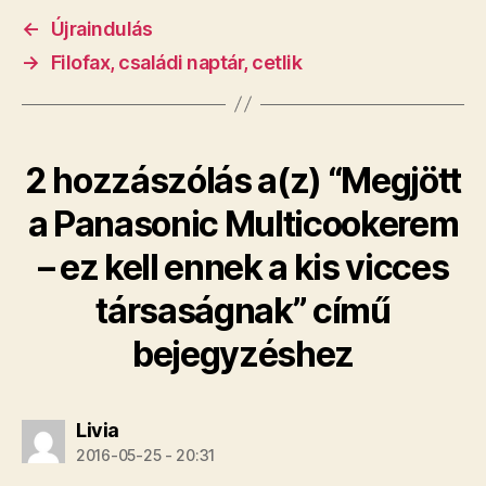
←
Újraindulás
→
Filofax, családi naptár, cetlik
2 hozzászólás a(z) “Megjött
a Panasonic Multicookerem
– ez kell ennek a kis vicces
társaságnak” című
bejegyzéshez
szerint:
Livia
2016-05-25 - 20:31