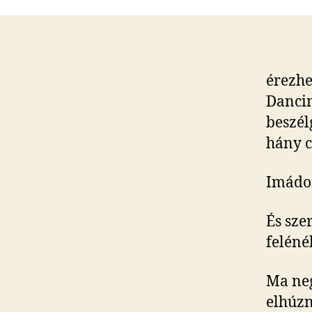
érezhe
Dancin
beszél
hány c
Imádom
És sze
feléné
Ma ne
elhúzn