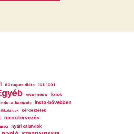
l
90 napos diéta
101-1001
Egyéb
everness
fotók
insta-bővebben
indul-a-kapszula
kérdeztétek
áli kalandok
k
menütervezés
mez
nyári kalandok
 napló