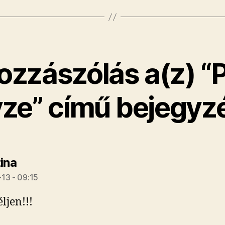
ozzászólás a(z) “P
ze” című bejegyz
szerint:
ina
13 - 09:15
éljen!!!