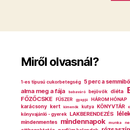
Miről olvasnál?
5 perc a semmibő
1-es típusú cukorbetegség
alma meg a fája
diéta
bejövők
babaváró
FŐZŐCSKE
HÁROM HÓNAP
FŰSZER
gyapjú
karácsony
kert
KÖNYVTÁR
kutya
kimenők
K
léle
LAKBERENDEZÉS
könyvajánló - gyerek
mindennapok
mindenmentes
munka
ne
rózsaszín