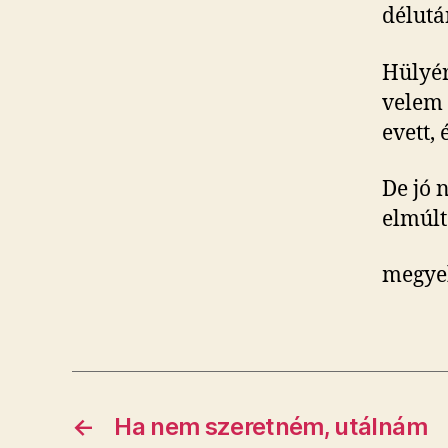
délutá
Hülyér
velem 
evett, 
De jó 
elmúlt
megye
←
Ha nem szeretném, utálnám