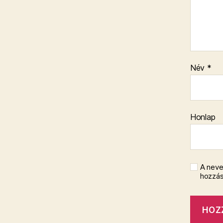
Név
*
Honlap
A neve
hozzá