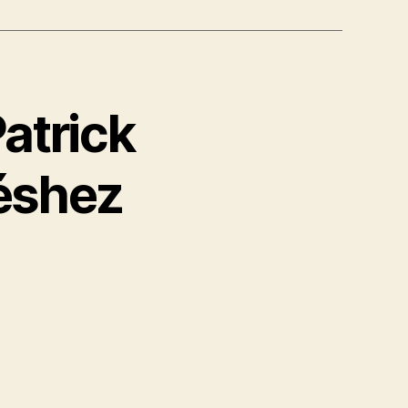
atrick
éshez