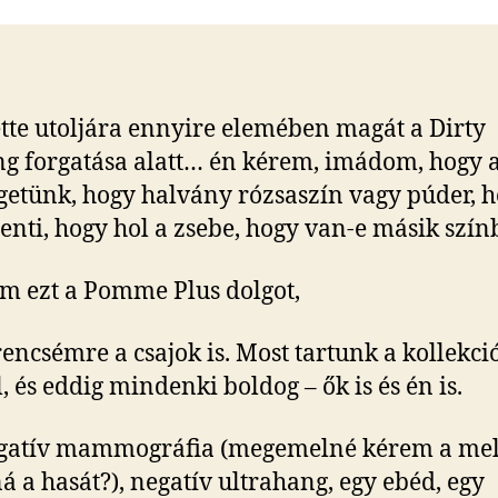
tte utoljára ennyire elemében magát a Dirty
g forgatása alatt… én kérem, imádom, hogy 
getünk, hogy halvány rózsaszín vagy púder, 
enti, hogy hol a zsebe, hogy van-e másik szín
 ezt a Pomme Plus dolgot,
rencsémre a csajok is. Most tartunk a kollekci
l, és eddig mindenki boldog – ők is és én is.
gatív mammográfia (megemelné kérem a mel
á a hasát?), negatív ultrahang, egy ebéd, egy