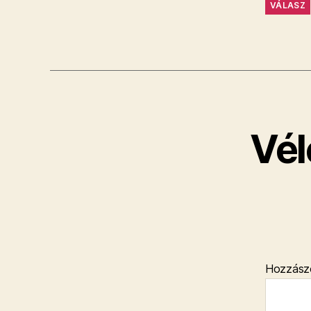
VÁLASZ
Vél
Hozzász