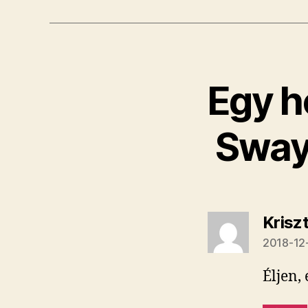
Egy h
Sway
Kriszt
2018-12-
Éljen, 