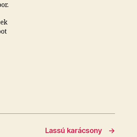
or.
lek
pot
Lassú karácsony
→