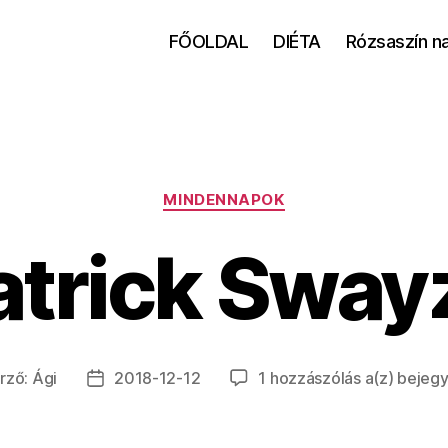
FŐOLDAL
DIÉTA
Rózsaszín n
Kategóriák
MINDENNAPOK
atrick Sway
Patrick
rző:
Ági
2018-12-12
1 hozzászólás a(z)
bejegy
yzés
Bejegyzés
Swayz
ője
dátuma