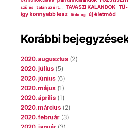
otthonoktatás
parfüm kalandok
TAVASZI KALANDOK
TŰ-
talán azért...
szülés
így könnyebb lesz
új életmód
ötdolog
Korábbi bejegyzése
2020. augusztus
(2)
2020. július
(5)
2020. június
(6)
2020. május
(1)
2020. április
(1)
2020. március
(2)
2020. február
(3)
2020. január
(3)