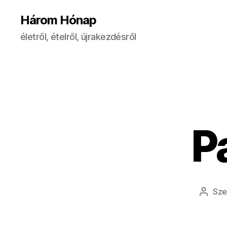
Három Hónap
életről, ételről, újrakezdésről
P
Sze
Bejeg
szerz