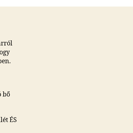
arról
hogy
ben.
ó bő
lét ÉS