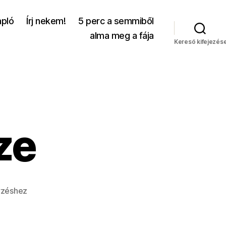
apló
Írj nekem!
5 perc a semmiből
alma meg a fája
Kereső kifejezés
ze
zéshez
e