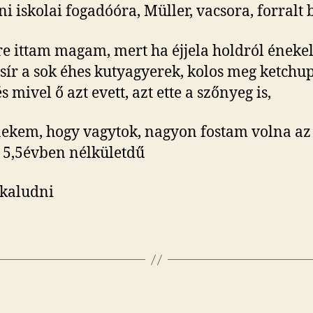
ni iskolai fogadóóra, Müller, vacsora, forralt b
e ittam magam, mert ha éjjela holdról éneke
sír a sok éhes kutyagyerek, kolos meg ketchu
és mivel ő azt evett, azt ette a szőnyeg is,
nekem, hogy vagytok, nagyon fostam volna az
 5,5évben nélkületdű
kaludni